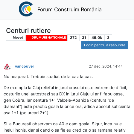
Forum Construim România
Centuri rutiere
272
31
49.0k
3
Moved
DRUMURI NAȚIONALE
Login pentru a răspunde
vancouver
27 dec. 2024, 14:44
Deconectat
Nu neaparat. Trebuie studiat de la caz la caz.
De exemplu la Cluj relieful in jurul orasului este extrem de dificil,
costurile unei autostrazi sau DX in jurul Clujului ar fi fabuloase,
gen CoBra. Iar centura 1+1 Valcele-Apahida (centura ”de
diamant”) este practic goala la orice ora, adica absolut suficienta
asa 1+1 (pe urcari 2+1).
Si la Bucuresti observam ca A0 e cam goala. Sigur, inca nu e
inelul inchis, dar si cand o sa fie eu cred ca o sa ramana relativ