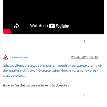
2
vancouver
20 feb. 2025, 09:46
Deconectat
https://olteniastiri.ro/pas-important-pentru-realizarea-drumului-
de-legatura-dintre-dn-6-zona-uzinei-ford-si-drumul-expres-
craiova-pitesti/
Railway fan. But motorways have to be done first!
0