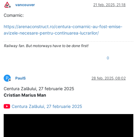
vancouver
21 feb. 2025, 21:18
Deconectat
Comarnic:
https://arenaconstruct.ro/centura-comarnic-au-fost-emise-
avizele-necesare-pentru-continuarea-lucrarilor/
Railway fan. But motorways have to be done first!
0
P
PaulS
28 feb. 2025, 08:02
Deconectat
Centura Zalăului, 27 februarie 2025
Cristian Marius Man
Centura Zalăului, 27 februarie 2025