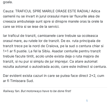
goala.
Cauza: TRAFICUL SPRE MARILE ORASE ESTE RADIAL! Adica
oamenii nu se invart in jurul orasului mare iar fluxurile alea de
creeaza ambuteiaje sunt spre si dinspre marele oras la orele la
care se intra si se iese de la servici.
Iar traficul de tranzit, camioanele care trebuie sa ocoleasca
orasul mare, au rutele lor de tranzit. De ex. ruta principala de
tranzit trece pe la nord de Craiova, pe la sud o centura chiar si
1+1 ar fi pustie. La fel la Sibiu. Asadar centurile pentru tranzit
trebuie facute tintit, acolo unde exista deja o ruta majora de
tranzit, si nu pur si simplu de jur imprejur. Ca atare automat
rezulta automat o autostrada acolo, care este indirect si centura.
Dar evident exista cazuri in care se putea face direct 2+2, cum
ar fi Timisoara Sud.
Railway fan. But motorways have to be done first!
1