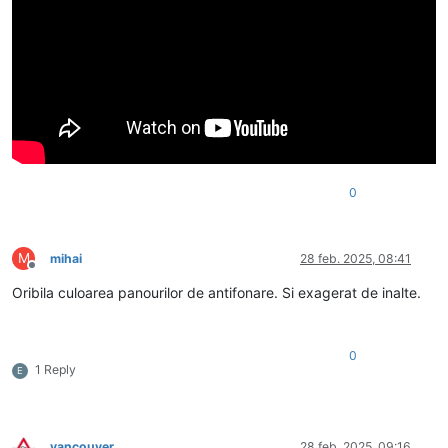
0
M
mihai
28 feb. 2025, 08:41
Deconectat
Oribila culoarea panourilor de antifonare. Si exagerat de inalte.
0
1 Reply
E
vancouver
28 feb. 2025, 09:16