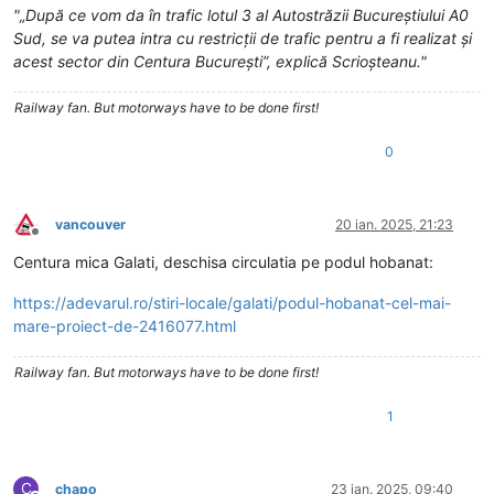
"„După ce vom da în trafic lotul 3 al Autostrăzii Bucureștiului A0
Sud, se va putea intra cu restricții de trafic pentru a fi realizat și
acest sector din Centura București”, explică Scrioșteanu."
Railway fan. But motorways have to be done first!
0
vancouver
20 ian. 2025, 21:23
Deconectat
Centura mica Galati, deschisa circulatia pe podul hobanat:
https://adevarul.ro/stiri-locale/galati/podul-hobanat-cel-mai-
mare-proiect-de-2416077.html
Railway fan. But motorways have to be done first!
1
C
chapo
23 ian. 2025, 09:40