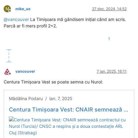
M
mike_us
27 dec. 2024, 14:52
Deconectat
@
vancouver
La Timișoara mă gândisem inițial când am scris.
Parcă ar fi mers profil 2+2.
1
vancouver
7 ian. 2025, 16:11
Deconectat
Centura Timișoara Vest se poate semna cu Nurol:
Mădălina Podaru / ian. 7, 2025
Centura Timișoara Vest: CNAIR semnează contractul cu Nurol (Turcia)/ CNSC a respins și a doua contestație ARL Cluj (Strabag)