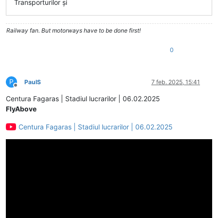
Transporturilor şi
Railway fan. But motorways have to be done first!
0
P
PaulS
7 feb. 2025, 15:41
Deconectat
Centura Fagaras | Stadiul lucrarilor | 06.02.2025
FlyAbove
Centura Fagaras | Stadiul lucrarilor | 06.02.2025