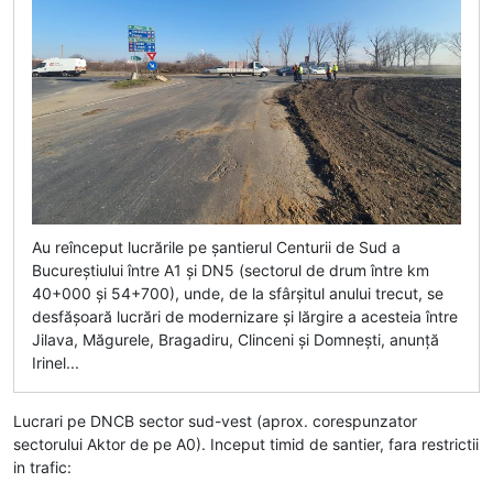
Au reînceput lucrările pe șantierul Centurii de Sud a
Bucureștiului între A1 și DN5 (sectorul de drum între km
40+000 și 54+700), unde, de la sfârșitul anului trecut, se
desfășoară lucrări de modernizare și lărgire a acesteia între
Jilava, Măgurele, Bragadiru, Clinceni și Domnești, anunță
Irinel...
Lucrari pe DNCB sector sud-vest (aprox. corespunzator
sectorului Aktor de pe A0). Inceput timid de santier, fara restrictii
in trafic: