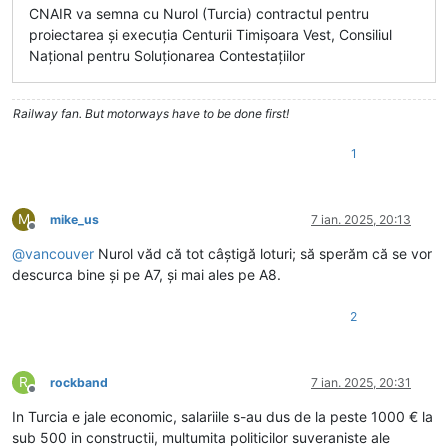
CNAIR va semna cu Nurol (Turcia) contractul pentru
proiectarea și execuția Centurii Timișoara Vest, Consiliul
Național pentru Soluționarea Contestațiilor
Railway fan. But motorways have to be done first!
1
M
mike_us
7 ian. 2025, 20:13
Deconectat
@
vancouver
Nurol văd că tot câștigă loturi; să sperăm că se vor
descurca bine și pe A7, și mai ales pe A8.
2
R
rockband
7 ian. 2025, 20:31
Deconectat
In Turcia e jale economic, salariile s-au dus de la peste 1000 € la
sub 500 in constructii, multumita politicilor suveraniste ale