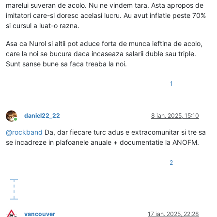
marelui suveran de acolo. Nu ne vindem tara. Asta apropos de
imitatori care-si doresc acelasi lucru. Au avut inflatie peste 70%
si cursul a luat-o razna.
Asa ca Nurol si altii pot aduce forta de munca ieftina de acolo,
care la noi se bucura daca incaseaza salarii duble sau triple.
Sunt sanse bune sa faca treaba la noi.
1
daniel22_22
8 ian. 2025, 15:10
Conectat
@
rockband
Da, dar fiecare turc adus e extracomunitar si tre sa
se incadreze in plafoanele anuale + documentatie la ANOFM.
2
vancouver
17 ian. 2025, 22:28