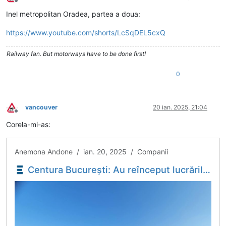
Deconectat
Inel metropolitan Oradea, partea a doua:
https://www.youtube.com/shorts/LcSqDEL5cxQ
Railway fan. But motorways have to be done first!
0
vancouver
20 ian. 2025, 21:04
Deconectat
Corela-mi-as:
Anemona Andone / ian. 20, 2025 / Companii
Centura București: Au reînceput lucrările pe tronsonul Jilava - Domnești, unde vor fi construite în premieră intersecții pe trei niveluri - Economica.net