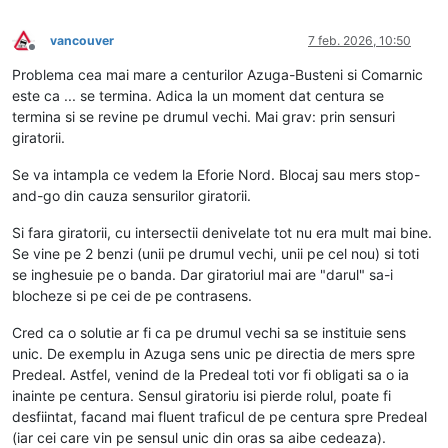
vancouver
7 feb. 2026, 10:50
Deconectat
Problema cea mai mare a centurilor Azuga-Busteni si Comarnic
este ca ... se termina. Adica la un moment dat centura se
termina si se revine pe drumul vechi. Mai grav: prin sensuri
giratorii.
Se va intampla ce vedem la Eforie Nord. Blocaj sau mers stop-
and-go din cauza sensurilor giratorii.
Si fara giratorii, cu intersectii denivelate tot nu era mult mai bine.
Se vine pe 2 benzi (unii pe drumul vechi, unii pe cel nou) si toti
se inghesuie pe o banda. Dar giratoriul mai are "darul" sa-i
blocheze si pe cei de pe contrasens.
Cred ca o solutie ar fi ca pe drumul vechi sa se instituie sens
unic. De exemplu in Azuga sens unic pe directia de mers spre
Predeal. Astfel, venind de la Predeal toti vor fi obligati sa o ia
inainte pe centura. Sensul giratoriu isi pierde rolul, poate fi
desfiintat, facand mai fluent traficul de pe centura spre Predeal
(iar cei care vin pe sensul unic din oras sa aibe cedeaza).