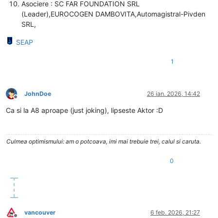
Asociere : SC FAR FOUNDATION SRL
(Leader),EUROCOGEN DAMBOVITA,Automagistral-Pivden
SRL,
SEAP
1
JohnDoe
26 ian. 2026, 14:42
Deconectat
Ca si la A8 aproape (just joking), lipseste Aktor :D
Culmea optimismului: am o potcoava, imi mai trebuie trei, calul si caruta.
0
vancouver
6 feb. 2026, 21:27