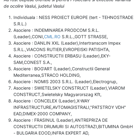
de ocolire Vaslui, judetul Vaslui
Individuala : NESS PROIECT EUROPE (tert - TEHNOSTRADE
S.R.L.)
Asociere : INDEMINAREA PRODCOM S.R.L.
(Leader),CONI,
CML.RO
S.R.L.,GOTT STRASSE,
Asociere : DANLIN XXL (Leader),Intertranscom Impex
S.R.L.,VIACONS RUTIER,EVROPEISKI PATISHTA,
Asociere : CONSTRUCTII ERBASU (Leader),EKY-
SAM,CONEST S.A.,
Asociere : BOG'ART (Leader),Constructii General
Mediterranea,STRACO HOLDING,
Asociere : NOMIS 2003 S.R.L. (Leader),Electrogrup,
Asociere : SWIETELSKY CONSTRUCT (Leader),VIAROM
CONSTRUCT,Swietelsky Magyarorszag Kft,
Asociere : CONCELEX (Leader),X-WAY
INFRASTRUCTURE,AVTOMAGISTRALI,"PATSTROY VDH"
EAD,DIMEX-2000 COMPANY,
Asociere : FRASINUL (Leader),ANTREPRIZA DE
CONSTRUCTII DRUMURI SI AUTOSTRAZI,BITUMINA GmbH
- BULGARIA EOOD,INFRA EXPERT AD,