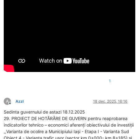
1
A
Azzl
18 dec. 2025, 16:16
Deconectat
Sedinta guvernului de astazi 18.12.2025
29. PROIECT DE HOTĂRÂRE DE GUVERN pentru reaprobarea
indicatorilor tehnico – economici aferenţi obiectivului de investiţii
,,Varianta de ocolire a Municipiului Iaşi - Etapa I - Varianta Sud
Obiect 4 - Varianta trafic uşor (sector km 0+000- km 8+185) şi