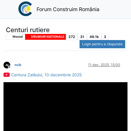
Forum Construim România
Centuri rutiere
272
31
49.1k
3
Moved
DRUMURI NAȚIONALE
Login pentru a răspunde
ncb
11 dec. 2025, 15:00
Deconectat
Centura Zalăului, 10 decembrie 2025