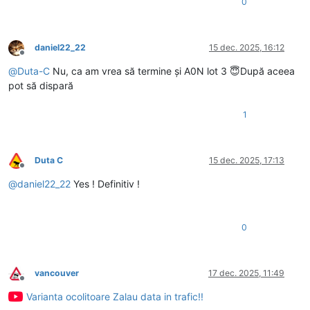
0
daniel22_22
15 dec. 2025, 16:12
Deconectat
@
Duta-C
Nu, ca am vrea să termine și A0N lot 3 😇După aceea
pot să dispară
1
Duta C
15 dec. 2025, 17:13
Deconectat
@
daniel22_22
Yes ! Definitiv !
0
vancouver
17 dec. 2025, 11:49
Deconectat
Varianta ocolitoare Zalau data in trafic!!