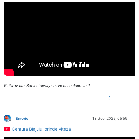
Railway fan. But motorways have to be done first!
3
Emeric
18 dec. 2025, 05:59
Deconectat
Centura Blajului prinde viteză