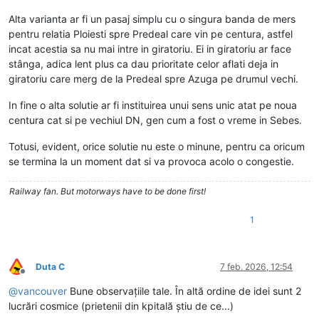
Alta varianta ar fi un pasaj simplu cu o singura banda de mers
pentru relatia Ploiesti spre Predeal care vin pe centura, astfel
incat acestia sa nu mai intre in giratoriu. Ei in giratoriu ar face
stânga, adica lent plus ca dau prioritate celor aflati deja in
giratoriu care merg de la Predeal spre Azuga pe drumul vechi.
In fine o alta solutie ar fi instituirea unui sens unic atat pe noua
centura cat si pe vechiul DN, gen cum a fost o vreme in Sebes.
Totusi, evident, orice solutie nu este o minune, pentru ca oricum
se termina la un moment dat si va provoca acolo o congestie.
Railway fan. But motorways have to be done first!
1
Duta C
7 feb. 2026, 12:54
Deconectat
@
vancouver
Bune observațiile tale. În altă ordine de idei sunt 2
lucrări cosmice (prietenii din kpitală știu de ce...)