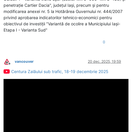
penetraţie Cartier Dacia", judeţul Iaşi, precum şi pentru
modificarea anexei nr. 5 la Hotărârea Guvernului nr. 444/2007
privind aprobarea indicatorilor tehnico-economici pentru
obiectivul de investiţii "Variantă de ocolire a Municipiului Iaşi-
Etapa I - Varianta Sud"
0
vancouver
20 dec. 2025, 19:59
Deconectat
Centura Zalăului sub trafic, 18-19 decembrie 2025