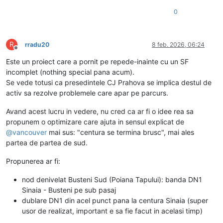
0
R
rradu20
8 feb. 2026, 06:24
Deconectat
Este un proiect care a pornit pe repede-inainte cu un SF
incomplet (nothing special pana acum).
Se vede totusi ca presedintele CJ Prahova se implica destul de
activ sa rezolve problemele care apar pe parcurs.
Avand acest lucru in vedere, nu cred ca ar fi o idee rea sa
propunem o optimizare care ajuta in sensul explicat de
@
vancouver
mai sus: "centura se termina brusc", mai ales
partea de partea de sud.
Propunerea ar fi:
nod denivelat Busteni Sud (Poiana Tapului): banda DN1
Sinaia - Busteni pe sub pasaj
dublare DN1 din acel punct pana la centura Sinaia (super
usor de realizat, important e sa fie facut in acelasi timp)