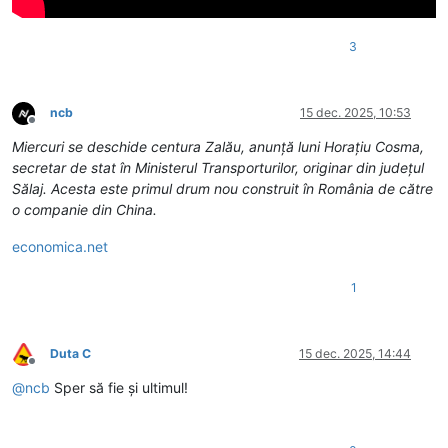
3
ncb
15 dec. 2025, 10:53
Deconectat
Miercuri se deschide centura Zalău, anunță luni Horațiu Cosma,
secretar de stat în Ministerul Transporturilor, originar din județul
Sălaj. Acesta este primul drum nou construit în România de către
o companie din China.
economica.net
1
Duta C
15 dec. 2025, 14:44
Deconectat
@
ncb
Sper să fie și ultimul!