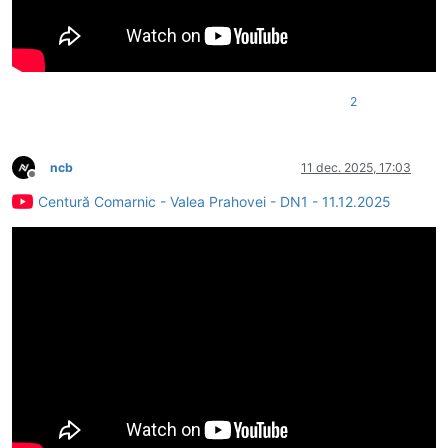
2
ncb
11 dec. 2025, 17:03
Deconectat
Centură Comarnic - Valea Prahovei - DN1 - 11.12.2025