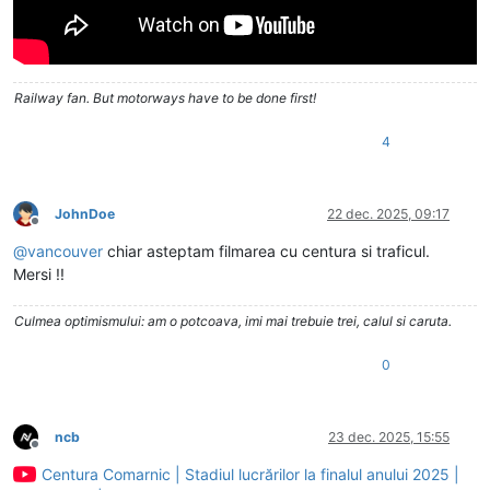
Railway fan. But motorways have to be done first!
4
JohnDoe
22 dec. 2025, 09:17
Deconectat
@
vancouver
chiar asteptam filmarea cu centura si traficul.
Mersi !!
Culmea optimismului: am o potcoava, imi mai trebuie trei, calul si caruta.
0
ncb
23 dec. 2025, 15:55
Deconectat
Centura Comarnic | Stadiul lucrărilor la finalul anului 2025 |