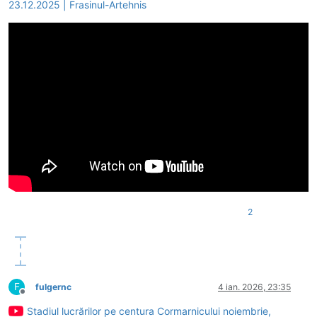
23.12.2025 | Frasinul-Artehnis
2
F
fulgernc
4 ian. 2026, 23:35
Deconectat
Stadiul lucrărilor pe centura Cormarnicului noiembrie,