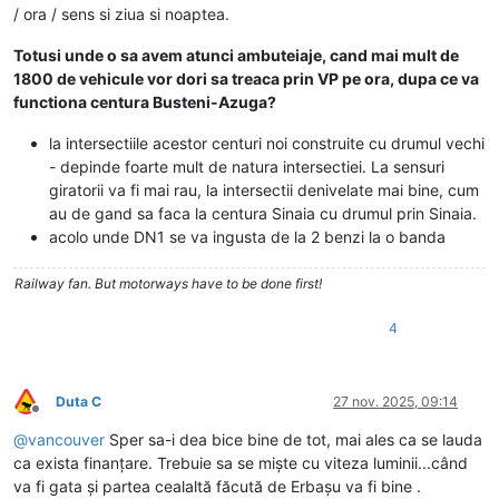
/ ora / sens si ziua si noaptea.
Totusi unde o sa avem atunci ambuteiaje, cand mai mult de
1800 de vehicule vor dori sa treaca prin VP pe ora, dupa ce va
functiona centura Busteni-Azuga?
la intersectiile acestor centuri noi construite cu drumul vechi
- depinde foarte mult de natura intersectiei. La sensuri
giratorii va fi mai rau, la intersectii denivelate mai bine, cum
au de gand sa faca la centura Sinaia cu drumul prin Sinaia.
acolo unde DN1 se va ingusta de la 2 benzi la o banda
Railway fan. But motorways have to be done first!
4
Duta C
27 nov. 2025, 09:14
Deconectat
@
vancouver
Sper sa-i dea bice bine de tot, mai ales ca se lauda
ca exista finanțare. Trebuie sa se miște cu viteza luminii...când
va fi gata și partea cealaltă făcută de Erbașu va fi bine .