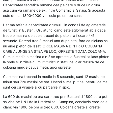
Capacitatea teoretica ramane cea pe care o duce un drum 1+1
asa cum va ramane de ex. intre Comarnic si Sinaia. Si aceasta
este de ca. 1800-2000 vehicule pe ora pe sens.
Dar ma refer la capacitatea drumului in conditii de aglomeratie
de turisti in Busteni. Ori, atunci cand este aglomerat abia daca
trece o masina de acele treceri de pietoni la fiecare 4-5
secunde. Rareori trec 3 masini una dupa alta, fara ca niciuna sa
nu aibe pieton de lasat. ORICE MASINA DINTR-O COLOANA,
CARE AJUNGE SA STEA PE LOC, OPRESTE TOATA COLOANA.
Cum in medie o masina din 2 se opreste la Busteni sa lase pieton
la orele si in zilele cu multi turisti in statiune, clar rezulta de ce
coloana merge cativa metri, apoi opreste.
Cu o masina trecand in medie la 5 secunde, sunt 12 masini pe
minut sau 720 masini pe ora. Uneori si mai putine, pentru ca mai
sunt cei cu virajele si cu parcarile in spic.
La 600 de masini pe ora care trec prin Busteni si 1800 care pot
sa vina pe DN1 de la Predeal sau Campina, concluzia cred ca e
clara: vin 1800 pe ora si trec 600. Coloana creste si creste!