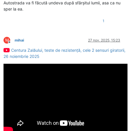
Autostrada va fi făcută undeva după sfârșitul lumii, asa ca nu
sper la ea.
1
M
mihai
27 nov. 2025, 15:23
Deconectat
Centura Zalăului, teste de rezistență, cele 2 sensuri giratorii,
26 noiembrie 2025