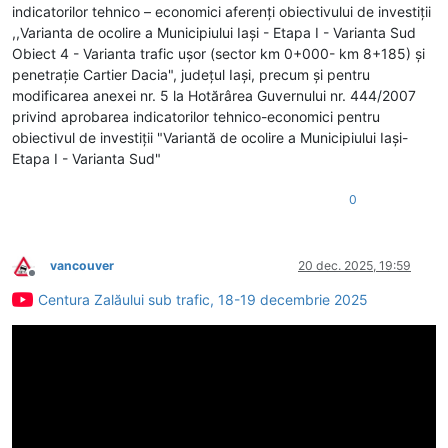
indicatorilor tehnico – economici aferenţi obiectivului de investiţii
,,Varianta de ocolire a Municipiului Iaşi - Etapa I - Varianta Sud
Obiect 4 - Varianta trafic uşor (sector km 0+000- km 8+185) şi
penetraţie Cartier Dacia", judeţul Iaşi, precum şi pentru
modificarea anexei nr. 5 la Hotărârea Guvernului nr. 444/2007
privind aprobarea indicatorilor tehnico-economici pentru
obiectivul de investiţii "Variantă de ocolire a Municipiului Iaşi-
Etapa I - Varianta Sud"
0
vancouver
20 dec. 2025, 19:59
Deconectat
Centura Zalăului sub trafic, 18-19 decembrie 2025