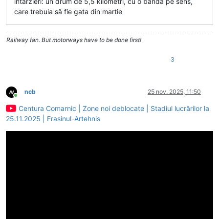
întârzieri: un drum de 5,5 kilometri, cu o bandă pe sens,
care trebuia să fie gata din martie
Railway fan. But motorways have to be done first!
3
ncb
25 nov. 2025, 11:50
Conectat
Centura Comarnic | Zone noi deblocate | Stadiul lucrărilor la
25.11.2025 | Frasinul-Artehnis