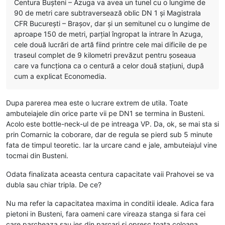
Centura Bușteni – Azuga va avea un tunel cu o lungime de
90 de metri care subtraversează oblic DN 1 și Magistrala
CFR București – Brașov, dar și un semitunel cu o lungime de
aproape 150 de metri, parțial îngropat la intrare în Azuga,
cele două lucrări de artă fiind printre cele mai dificile de pe
traseul complet de 9 kilometri prevăzut pentru șoseaua
care va funcționa ca o centură a celor două stațiuni, după
cum a explicat Economedia.
Dupa parerea mea este o lucrare extrem de utila. Toate
ambuteiajele din orice parte vii pe DN1 se termina in Busteni.
Acolo este bottle-neck-ul de pe intreaga VP. Da, ok, se mai sta si
prin Comarnic la coborare, dar de regula se pierd sub 5 minute
fata de timpul teoretic. Iar la urcare cand e jale, ambuteiajul vine
tocmai din Busteni.
Odata finalizata aceasta centura capacitate vaii Prahovei se va
dubla sau chiar tripla. De ce?
Nu ma refer la capacitatea maxima in conditii ideale. Adica fara
pietoni in Busteni, fara oameni care vireaza stanga si fara cei
care parcheaza sau ies din parcari si opresc toata coloana.