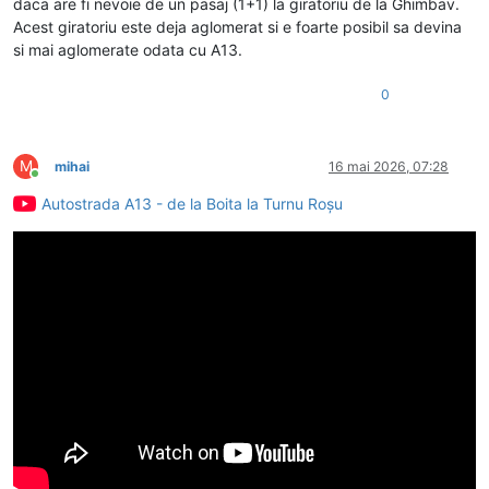
daca are fi nevoie de un pasaj (1+1) la giratoriu de la Ghimbav.
Acest giratoriu este deja aglomerat si e foarte posibil sa devina
si mai aglomerate odata cu A13.
0
M
mihai
16 mai 2026, 07:28
Conectat
Autostrada A13 - de la Boita la Turnu Roșu