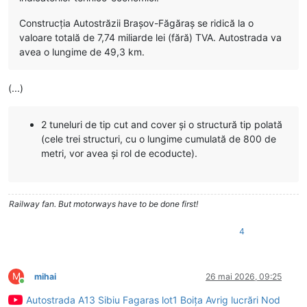
Construcţia Autostrăzii Braşov-Făgăraş se ridică la o
valoare totală de 7,74 miliarde lei (fără) TVA. Autostrada va
avea o lungime de 49,3 km.
(...)
2 tuneluri de tip cut and cover şi o structură tip polată
(cele trei structuri, cu o lungime cumulată de 800 de
metri, vor avea şi rol de ecoducte).
Railway fan. But motorways have to be done first!
4
M
mihai
26 mai 2026, 09:25
Conectat
Autostrada A13 Sibiu Fagaras lot1 Boița Avrig lucrări Nod