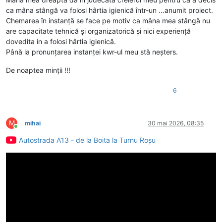
ca mâna stângă va folosi hârtia igienică într-un …anumit proiect.
Chemarea în instanță se face pe motiv ca mâna mea stângă nu
are capacitate tehnică și organizatorică și nici experiență
dovedita in a folosi hârtia igienică.
Până la pronunțarea instanței kwr-ul meu stă neșters.
De noaptea minții !!!
6
M
mihai
30 mai 2026, 08:35
Conectat
Autostrada A13 - de la Boita la Turnu Roșu