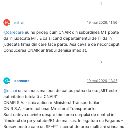
1
M
mihai
19 mai 2026, 11:56
Conectat
@
oarecare
eu nu pricep cum CNAIR din subordinea MT poate
da in judecata MT. E ca si cand departamentul de IT da in
judecata firma din care face parte. Asa ceva e de neconceput.
Conducerea CNAIR ar trebui demisa imediat.
3
O
oarecare
19 mai 2026, 13:15
Deconectat
@
mihai
un raspuns mai bun de cat as putea da eu: „MIT este
autoritatea tutelară a CNAIR”
CNAIR S.A. - unic actionar Ministerul Transporturilor
CNIR S.A. - unic actionar Ministerul Transporturilor
Sunt cateva cuvinte despre trimiterea corpului de control in
filmuletul de pe youtube/B1 de mai sus. In legatura cu Fagaras -
Brasov pentru ca e un SF+PT inceput de prea multi ani si inca nu