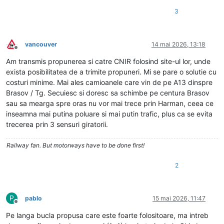
3
vancouver
14 mai 2026, 13:18
Deconectat
Am transmis propunerea si catre CNIR folosind site-ul lor, unde
exista posibilitatea de a trimite propuneri. Mi se pare o solutie cu
costuri minime. Mai ales camioanele care vin de pe A13 dinspre
Brasov / Tg. Secuiesc si doresc sa schimbe pe centura Brasov
sau sa mearga spre oras nu vor mai trece prin Harman, ceea ce
inseamna mai putina poluare si mai putin trafic, plus ca se evita
trecerea prin 3 sensuri giratorii.
Railway fan. But motorways have to be done first!
2
P
pablo
15 mai 2026, 11:47
Deconectat
Pe langa bucla propusa care este foarte folositoare, ma intreb