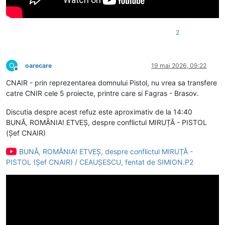
2
O
oarecare
19 mai 2026, 09:22
Deconectat
CNAIR - prin reprezentarea domnului Pistol, nu vrea sa transfere
catre CNIR cele 5 proiecte, printre care si Fagras - Brasov.
Discutia despre acest refuz este aproximativ de la 14:40
BUNĂ, ROMÂNIA! ETVEȘ, despre conflictul MIRUȚĂ - PISTOL
(Șef CNAIR)
BUNĂ, ROMÂNIA! ETVEȘ, despre conflictul MIRUȚĂ -
PISTOL (Șef CNAIR) / CEAUȘESCU, fentat de SIMION.P2