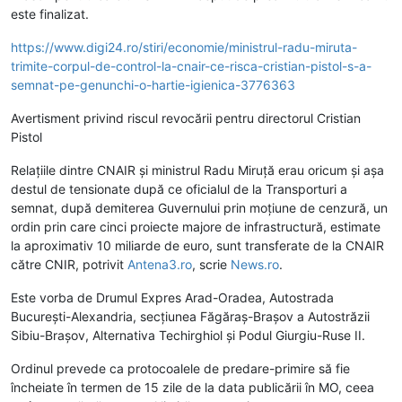
este finalizat.
https://www.digi24.ro/stiri/economie/ministrul-radu-miruta-
trimite-corpul-de-control-la-cnair-ce-risca-cristian-pistol-s-a-
semnat-pe-genunchi-o-hartie-igienica-3776363
Avertisment privind riscul revocării pentru directorul Cristian
Pistol
Relaţiile dintre CNAIR şi ministrul Radu Miruţă erau oricum şi aşa
destul de tensionate după ce oficialul de la Transporturi a
semnat, după demiterea Guvernului prin moţiune de cenzură, un
ordin prin care cinci proiecte majore de infrastructură, estimate
la aproximativ 10 miliarde de euro, sunt transferate de la CNAIR
către CNIR, potrivit
Antena3.ro
, scrie
News.ro
.
Este vorba de Drumul Expres Arad-Oradea, Autostrada
Bucureşti-Alexandria, secţiunea Făgăraş-Braşov a Autostrăzii
Sibiu-Braşov, Alternativa Techirghiol şi Podul Giurgiu-Ruse II.
Ordinul prevede ca protocoalele de predare-primire să fie
încheiate în termen de 15 zile de la data publicării în MO, ceea