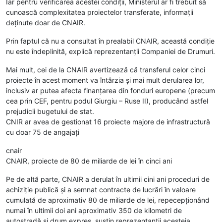
Iar pentru verificarea acestei condiții, Ministerul ar fi trebuit să
cunoască complexitatea proiectelor transferate, informații
deținute doar de CNAIR.
Prin faptul că nu a consultat în prealabil CNAIR, această condiție
nu este îndeplinită, explică reprezentanții Companiei de Drumuri.
Mai mult, cei de la CNAIR avertizează că transferul celor cinci
proiecte în acest moment va întârzia și mai mult derularea lor,
inclusiv ar putea afecta finanțarea din fonduri europene (precum
cea prin CEF, pentru podul Giurgiu – Ruse II), producând astfel
prejudicii bugetului de stat.
CNIR ar avea de gestionat 16 proiecte majore de infrastructură
cu doar 75 de angajați
cnair
CNAIR, proiecte de 80 de miliarde de lei în cinci ani
Pe de altă parte, CNAIR a derulat în ultimii cini ani proceduri de
achiziție publică și a semnat contracte de lucrări în valoare
cumulată de aproximativ 80 de miliarde de lei, repecepționând
numai în ultimii doi ani aproximativ 350 de kilometri de
autostradă și drum expres, susțin reprezentanții acesteia,