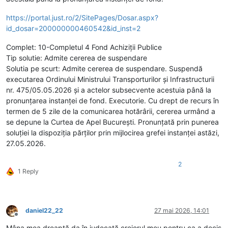
https://portal.just.ro/2/SitePages/Dosar.aspx?
id_dosar=200000000460542&id_inst=2
Complet: 10-Completul 4 Fond Achiziţii Publice
Tip solutie: Admite cererea de suspendare
Solutia pe scurt: Admite cererea de suspendare. Suspendă
executarea Ordinului Ministrului Transporturilor şi Infrastructurii
nr. 475/05.05.2026 şi a actelor subsecvente acestuia până la
pronunţarea instanţei de fond. Executorie. Cu drept de recurs în
termen de 5 zile de la comunicarea hotărârii, cererea urmând a
se depune la Curtea de Apel Bucureşti. Pronunţată prin punerea
soluţiei la dispoziţia părţilor prin mijlocirea grefei instanţei astăzi,
27.05.2026.
2
1 Reply
daniel22_22
27 mai 2026, 14:01
Deconectat
Mâna mea dreaptă da în judecată creierul meu pentru ca a decis