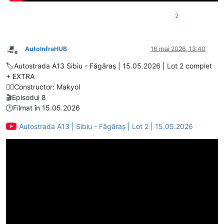
2
AutoInfraHUB
16 mai 2026, 13:40
Deconectat
🏷️Autostrada A13 Sibiu - Făgăraș | 15.05.2026 | Lot 2 complet
+ EXTRA
👷‍♂️Constructor: Makyol
🎬Episodul 8
🕒Filmat în 15.05.2026
Autostrada A13 | Sibiu - Făgăraș | Lot 2 | 15.05.2026