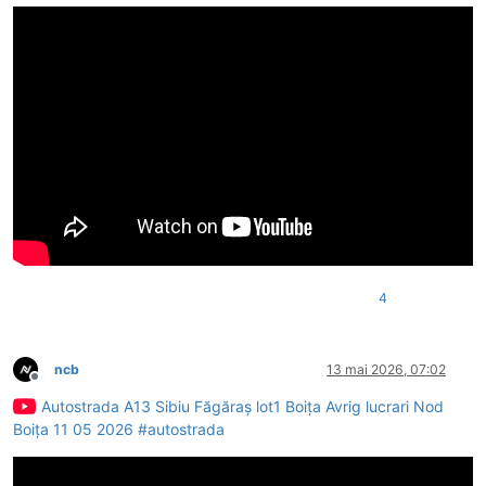
4
ncb
13 mai 2026, 07:02
Deconectat
Autostrada A13 Sibiu Făgăraș lot1 Boița Avrig lucrari Nod
Boița 11 05 2026 #autostrada