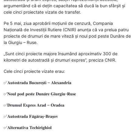
argumentând că ei dețin capacitatea să ducă la bun sfârșit și
cele cinci proiectate vizate de transfer.
Pe 5 mai, ziua aprobării moțiunii de cenzură, Compania
Națională de Investiții Rutiere (CNIR) anunța că va prelua patru
proiecte de drumuri de mare viteză și noul pod peste Dunăre de
la Giurgiu – Ruse.
„Sunt cinci proiecte majore însumând aproximativ 300 de
kilometri de autostradă și drumuri expres”, preciza CNIR.
Cele cinci proiecte vizate erau:
✅𝐀𝐮𝐭𝐨𝐬𝐭𝐫𝐚𝐝𝐚 𝐁𝐮𝐜𝐮𝐫𝐞𝐬̦𝐭𝐢 – 𝐀𝐥𝐞𝐱𝐚𝐧𝐝𝐫𝐢𝐚
✅𝐍𝐨𝐮𝐥 𝐩𝐨𝐝 𝐩𝐞𝐬𝐭𝐞 𝐃𝐮𝐧𝐚̆𝐫𝐞 𝐆𝐢𝐮𝐫𝐠𝐢𝐮-𝐑𝐮𝐬𝐞
✅𝐃𝐫𝐮𝐦𝐮𝐥 𝐄𝐱𝐩𝐫𝐞𝐬 𝐀𝐫𝐚𝐝 – 𝐎𝐫𝐚𝐝𝐞𝐚
✅𝐀𝐮𝐭𝐨𝐬𝐭𝐫𝐚𝐝𝐚 𝐅𝐚̆𝐠𝐚̆𝐫𝐚𝐬̦-𝐁𝐫𝐚𝐬̦𝐨𝐯
✅𝐀𝐥𝐭𝐞𝐫𝐧𝐚𝐭𝐢𝐯𝐚 𝐓𝐞𝐜𝐡𝐢𝐫𝐢𝐠𝐡𝐢𝐨𝐥