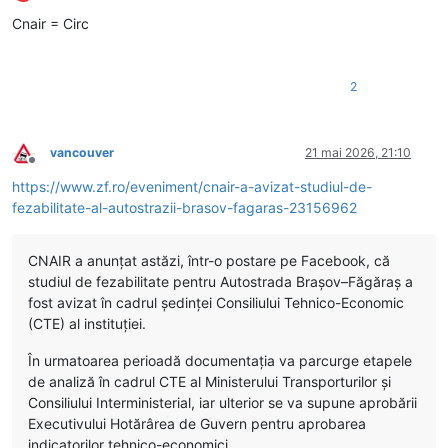
Deconectat
Cnair = Circ
2
vancouver
21 mai 2026, 21:10
Deconectat
https://www.zf.ro/eveniment/cnair-a-avizat-studiul-de-
fezabilitate-al-autostrazii-brasov-fagaras-23156962
CNAIR a anunţat astăzi, într-o postare pe Facebook, că
studiul de fezabilitate pentru Autostrada Braşov–Făgăraş a
fost avizat în cadrul şedinţei Consiliului Tehnico-Economic
(CTE) al instituţiei.
În urmatoarea perioadă documentaţia va parcurge etapele
de analiză în cadrul CTE al Ministerului Transporturilor şi
Consiliului Interministerial, iar ulterior se va supune aprobării
Executivului Hotărârea de Guvern pentru aprobarea
indicatorilor tehnico-economici.