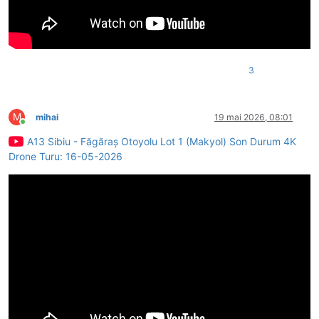
3
M
mihai
19 mai 2026, 08:01
Conectat
A13 Sibiu - Făgăraș Otoyolu Lot 1 (Makyol) Son Durum 4K
Drone Turu: 16-05-2026