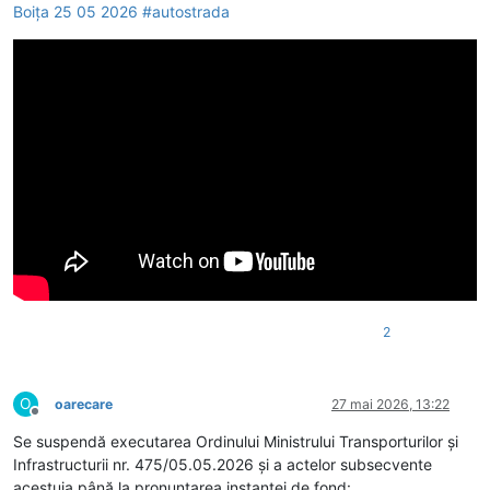
Boița 25 05 2026 #autostrada
2
O
oarecare
27 mai 2026, 13:22
Deconectat
Se suspendă executarea Ordinului Ministrului Transporturilor şi
Infrastructurii nr. 475/05.05.2026 şi a actelor subsecvente
acestuia până la pronunţarea instanţei de fond: