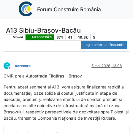
Forum Construim România
A13 Sibiu-Brașov-Bacău
374
41
49.8k
5
Moved
AUTOSTRĂZI
Login pentru a răspunde
O
oarecare
5 mai 2026, 13:08
Deconectat
CNIR preia Autostrada Făgăraș – Brașov
Pentru acest segment al A13, vom asigura finalizarea rapidă a
documentației, baze solide și costuri justificate în etapa de
execuție, precum și realizarea efectului de coridor, precum și
corelarea cu alte obiective de infrastructură majoră din zona
Brașovului, respectiv perspectivele de dezvoltare spre Ploiești și
Bacău, transmite Compania Națională de Investiții Rutiere.