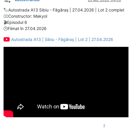
Deconectat
🏷️Autostrada A13 Sibiu - Făgăraș | 27.04.2026 | Lot 2 complet
👷‍♂️Constructor: Makyol
🎬Episodul 6
🕒Filmat în 27.04.2026
Autostrada A13 | Sibiu - Făgăraș | Lot 2 | 27.04.2026
2