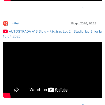
1
M
mihai
18 apr. 2026, 20:28
Deconectat
AUTOSTRADA A13 Sibiu - Făgăraș Lot 2 | Stadiul lucrărilor la
16.04.2026