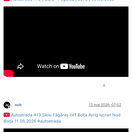
4
ncb
13 mai 2026, 07:02
Deconectat
Autostrada A13 Sibiu Făgăraș lot1 Boița Avrig lucrari Nod
Boița 11 05 2026 #autostrada