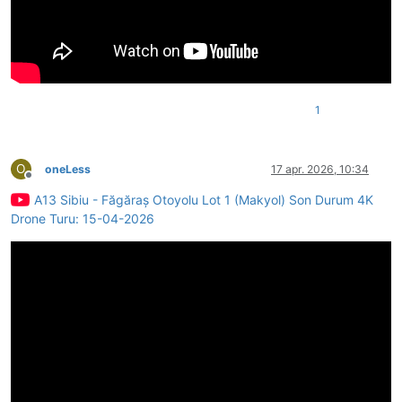
1
O
oneLess
17 apr. 2026, 10:34
Deconectat
A13 Sibiu - Făgăraș Otoyolu Lot 1 (Makyol) Son Durum 4K
Drone Turu: 15-04-2026