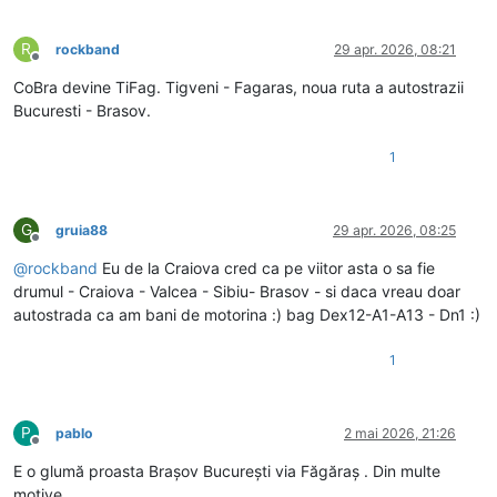
R
rockband
29 apr. 2026, 08:21
Deconectat
CoBra devine TiFag. Tigveni - Fagaras, noua ruta a autostrazii
Bucuresti - Brasov.
1
G
gruia88
29 apr. 2026, 08:25
Deconectat
@
rockband
Eu de la Craiova cred ca pe viitor asta o sa fie
drumul - Craiova - Valcea - Sibiu- Brasov - si daca vreau doar
autostrada ca am bani de motorina :) bag Dex12-A1-A13 - Dn1 :)
1
P
pablo
2 mai 2026, 21:26
Deconectat
E o glumă proasta Brașov București via Făgăraș . Din multe
motive