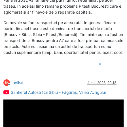
Pana in 2032 va ramane cel putin un lot neterminat pe acel
traseu. In acelasi timp ramane problema Pitesti Bucuresti care e
aglomerat si ar fi nevoie de o reparatie capitala.
De nevoie se fac transporturi pe acea ruta. In general fiecare
parte din acel traseu este dominat de transportul de marfa
(Brasov - Sibiu, Sibiu - Pitesti/Bucuresti). Tin minte cum a fost un
transport de la Brasov pentru A7 care a fost plimbat ca moastele
pe acolo. Asta nu inseamna ca astfel de transporturi nu au
costuri suplimentare (timp, bani, oportunitate) pentru acest ocol.
0
M
mihai
4 mai 2026, 20:18
Deconectat
Șantierul Autostrăzii Sibiu - Făgăraș, Valea Avrigului