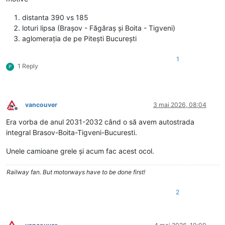
distanta 390 vs 185
loturi lipsa (Brașov - Făgăraș și Boita - Tigveni)
aglomerația de pe Pitești București
1
1 Reply
P
vancouver
3 mai 2026, 08:04
Deconectat
Era vorba de anul 2031-2032 când o să avem autostrada
integral Brasov-Boita-Tigveni-Bucuresti.
Unele camioane grele și acum fac acest ocol.
Railway fan. But motorways have to be done first!
2