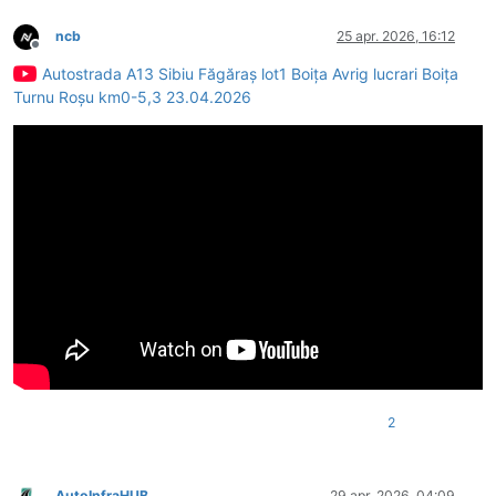
ncb
25 apr. 2026, 16:12
Deconectat
Autostrada A13 Sibiu Făgăraș lot1 Boița Avrig lucrari Boița
Turnu Roșu km0-5,3 23.04.2026
2
AutoInfraHUB
29 apr. 2026, 04:09