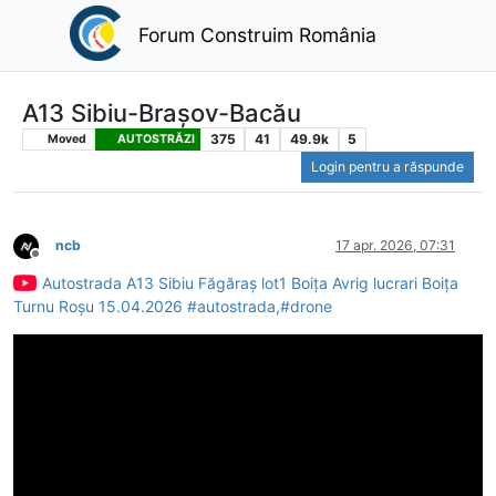
Forum Construim România
A13 Sibiu-Brașov-Bacău
375
41
49.9k
5
Moved
AUTOSTRĂZI
Login pentru a răspunde
ncb
17 apr. 2026, 07:31
Deconectat
Autostrada A13 Sibiu Făgăraș lot1 Boița Avrig lucrari Boița
Turnu Roșu 15.04.2026 #autostrada,#drone