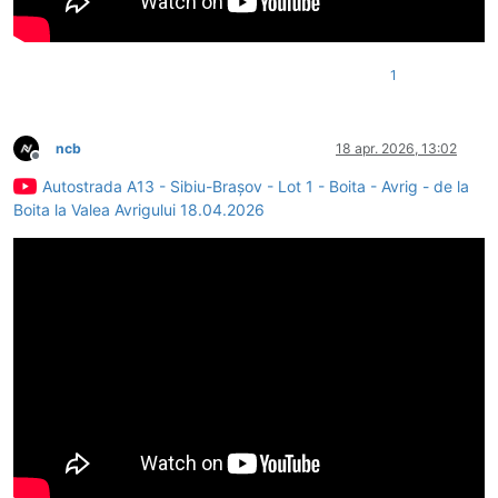
1
ncb
18 apr. 2026, 13:02
Deconectat
Autostrada A13 - Sibiu-Brașov - Lot 1 - Boita - Avrig - de la
Boita la Valea Avrigului 18.04.2026