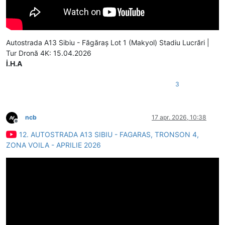
Autostrada A13 Sibiu - Făgăraș Lot 1 (Makyol) Stadiu Lucrări |
Tur Dronă 4K: 15.04.2026
İ.H.A
3
ncb
17 apr. 2026, 10:38
Deconectat
12. AUTOSTRADA A13 SIBIU - FAGARAS, TRONSON 4,
ZONA VOILA - APRILIE 2026