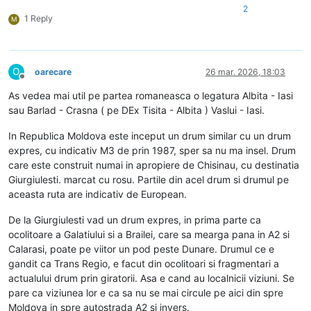
2
1 Reply
M
O
oarecare
26 mar. 2026, 18:03
Deconectat
As vedea mai util pe partea romaneasca o legatura Albita - Iasi
sau Barlad - Crasna ( pe DEx Tisita - Albita ) Vaslui - Iasi.
In Republica Moldova este inceput un drum similar cu un drum
expres, cu indicativ M3 de prin 1987, sper sa nu ma insel. Drum
care este construit numai in apropiere de Chisinau, cu destinatia
Giurgiulesti. marcat cu rosu. Partile din acel drum si drumul pe
aceasta ruta are indicativ de European.
De la Giurgiulesti vad un drum expres, in prima parte ca
ocolitoare a Galatiului si a Brailei, care sa mearga pana in A2 si
Calarasi, poate pe viitor un pod peste Dunare. Drumul ce e
gandit ca Trans Regio, e facut din ocolitoari si fragmentari a
actualului drum prin giratorii. Asa e cand au localnicii viziuni. Se
pare ca viziunea lor e ca sa nu se mai circule pe aici din spre
Moldova in spre autostrada A2 si invers.