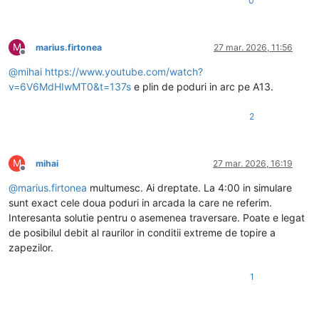
0
M
marius.firtonea
27 mar. 2026, 11:56
Deconectat
@
mihai
https://www.youtube.com/watch?
v=6V6MdHIwMT0&t=137s
e plin de poduri in arc pe A13.
2
M
mihai
27 mar. 2026, 16:19
Deconectat
@
marius.firtonea
multumesc. Ai dreptate. La 4:00 in simulare
sunt exact cele doua poduri in arcada la care ne referim.
Interesanta solutie pentru o asemenea traversare. Poate e legat
de posibilul debit al raurilor in conditii extreme de topire a
zapezilor.
1