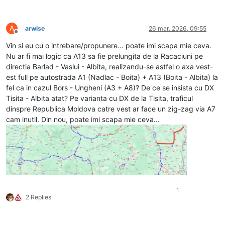
A
arwise
26 mar. 2026, 09:55
Deconectat
Vin si eu cu o intrebare/propunere... poate imi scapa mie ceva.
Nu ar fi mai logic ca A13 sa fie prelungita de la Racaciuni pe
directia Barlad - Vaslui - Albita, realizandu-se astfel o axa vest-
est full pe autostrada A1 (Nadlac - Boita) + A13 (Boita - Albita) la
fel ca in cazul Bors - Ungheni (A3 + A8)? De ce se insista cu DX
Tisita - Albita atat? Pe varianta cu DX de la Tisita, traficul
dinspre Republica Moldova catre vest ar face un zig-zag via A7
cam inutil. Din nou, poate imi scapa mie ceva...
1
2 Replies