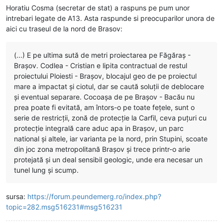
Horatiu Cosma (secretar de stat) a raspuns pe pum unor
intrebari legate de A13. Asta raspunde si preocuparilor unora de
aici cu traseul de la nord de Brasov:
(...) E pe ultima sută de metri proiectarea pe Făgăraș -
Brașov. Codlea - Cristian e lipita contractual de restul
proiectului Ploiesti - Brașov, blocajul geo de pe proiectul
mare a impactat și ciotul, dar se caută soluții de deblocare
și eventual separare. Cocoașa de pe Brașov - Bacău nu
prea poate fi evitată, am întors-o pe toate fețele, sunt o
serie de restricții, zonă de protecție la Carfil, ceva puțuri cu
protecție integrală care aduc apa in Brașov, un parc
national și altele, iar varianta pe la nord, prin Stupini, scoate
din joc zona metropolitană Brașov și trece printr-o arie
protejată și un deal sensibil geologic, unde era necesar un
tunel lung și scump.
sursa:
https://forum.peundemerg.ro/index.php?
topic=282.msg516231#msg516231