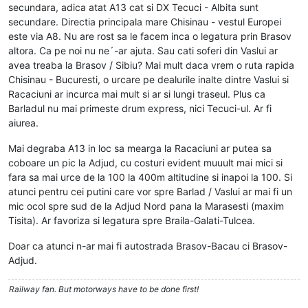
secundara, adica atat A13 cat si DX Tecuci - Albita sunt
secundare. Directia principala mare Chisinau - vestul Europei
este via A8. Nu are rost sa le facem inca o legatura prin Brasov
altora. Ca pe noi nu ne´-ar ajuta. Sau cati soferi din Vaslui ar
avea treaba la Brasov / Sibiu? Mai mult daca vrem o ruta rapida
Chisinau - Bucuresti, o urcare pe dealurile inalte dintre Vaslui si
Racaciuni ar incurca mai mult si ar si lungi traseul. Plus ca
Barladul nu mai primeste drum express, nici Tecuci-ul. Ar fi
aiurea.
Mai degraba A13 in loc sa mearga la Racaciuni ar putea sa
coboare un pic la Adjud, cu costuri evident muuult mai mici si
fara sa mai urce de la 100 la 400m altitudine si inapoi la 100. Si
atunci pentru cei putini care vor spre Barlad / Vaslui ar mai fi un
mic ocol spre sud de la Adjud Nord pana la Marasesti (maxim
Tisita). Ar favoriza si legatura spre Braila-Galati-Tulcea.
Doar ca atunci n-ar mai fi autostrada Brasov-Bacau ci Brasov-
Adjud.
Railway fan. But motorways have to be done first!