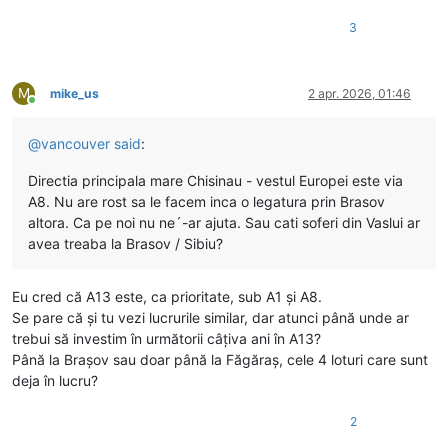
3
M
mike_us
2 apr. 2026, 01:46
Conectat
@
vancouver
said
:
Directia principala mare Chisinau - vestul Europei este via
A8. Nu are rost sa le facem inca o legatura prin Brasov
altora. Ca pe noi nu ne´-ar ajuta. Sau cati soferi din Vaslui ar
avea treaba la Brasov / Sibiu?
Eu cred că A13 este, ca prioritate, sub A1 și A8.
Se pare că și tu vezi lucrurile similar, dar atunci până unde ar
trebui să investim în următorii câțiva ani în A13?
Până la Brașov sau doar până la Făgăraș, cele 4 loturi care sunt
deja în lucru?
2