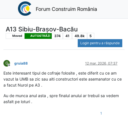
Forum Construim România
A13 Sibiu-Brașov-Bacău
374
41
49.8k
5
Moved
AUTOSTRĂZI
Login pentru a răspunde
G
gruia88
12 mar. 2026, 07:37
Deconectat
Este interesant tipul de cofraje folosite , este diferit cu ce am
vazut la UMB sa zic sau alti constructori este asemanator cu ce
a facut Nurol pe A3 .
Au de munca anul asta , spre finalul anului ar trebuii sa vedem
asfalt pe loturi .
1