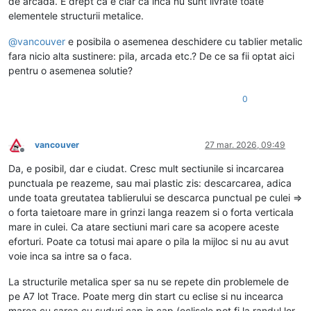
de arcada. E drept ca e clar ca inca nu sunt livrate toate
elementele structurii metalice.
@
vancouver
e posibila o asemenea deschidere cu tablier metalic
fara nicio alta sustinere: pila, arcada etc.? De ce sa fii optat aici
pentru o asemenea solutie?
0
vancouver
27 mar. 2026, 09:49
Deconectat
Da, e posibil, dar e ciudat. Cresc mult sectiunile si incarcarea
punctuala pe reazeme, sau mai plastic zis: descarcarea, adica
unde toata greutatea tablierului se descarca punctual pe culei =>
o forta taietoare mare in grinzi langa reazem si o forta verticala
mare in culei. Ca atare sectiuni mari care sa acopere aceste
eforturi. Poate ca totusi mai apare o pila la mijloc si nu au avut
voie inca sa intre sa o faca.
La structurile metalica sper sa nu se repete din problemele de
pe A7 lot Trace. Poate merg din start cu eclise si nu incearca
marea cu sarea cu suduri cap in cap (eclisele pot fi la randul lor