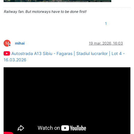
Railway fan. But motorways have to be done first!
1
M
mihai
19 mar. 2026, 16:03
Deconectat
Autostrada A13 Sibiu - Fagaras | Stadiul lucrarilor | Lot 4 -
16.03.2026