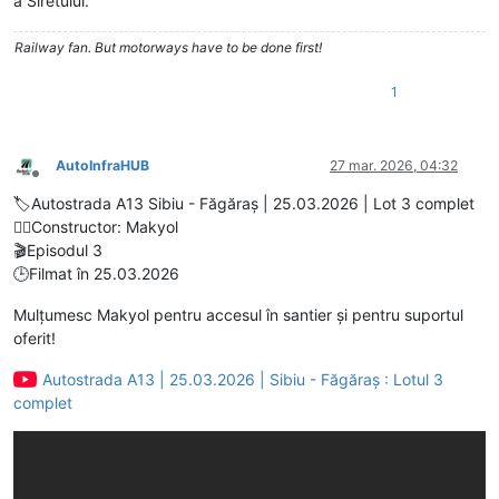
a Siretului.
Railway fan. But motorways have to be done first!
1
AutoInfraHUB
27 mar. 2026, 04:32
Deconectat
🏷️Autostrada A13 Sibiu - Făgăraș | 25.03.2026 | Lot 3 complet
👷‍♂️Constructor: Makyol
🎬Episodul 3
🕒Filmat în 25.03.2026
Mulțumesc Makyol pentru accesul în santier și pentru suportul
oferit!
Autostrada A13 | 25.03.2026 | Sibiu - Făgăraș : Lotul 3
complet