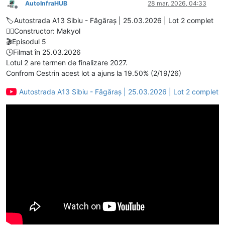
AutoInfraHUB
28 mar. 2026, 04:33
Deconectat
🏷️Autostrada A13 Sibiu - Făgăraș | 25.03.2026 | Lot 2 complet
👷‍♂️Constructor: Makyol
🎬Episodul 5
🕒Filmat în 25.03.2026
Lotul 2 are termen de finalizare 2027.
Confrom Cestrin acest lot a ajuns la 19.50% (2/19/26)
Autostrada A13 Sibiu - Făgăraș | 25.03.2026 | Lot 2 complet