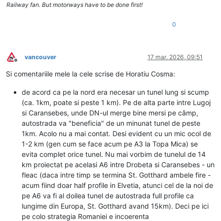
Railway fan. But motorways have to be done first!
0
vancouver
17 mar. 2026, 09:51
Deconectat
Si comentariile mele la cele scrise de Horatiu Cosma:
de acord ca pe la nord era necesar un tunel lung si scump
(ca. 1km, poate si peste 1 km). Pe de alta parte intre Lugoj
si Caransebes, unde DN-ul merge bine mersi pe câmp,
autostrada va "beneficia" de un minunat tunel de peste
1km. Acolo nu a mai contat. Desi evident cu un mic ocol de
1-2 km (gen cum se face acum pe A3 la Topa Mica) se
evita complet orice tunel. Nu mai vorbim de tunelul de 14
km proiectat pe acelasi A6 intre Drobeta si Caransebes - un
fleac (daca intre timp se termina St. Gotthard ambele fire -
acum fiind doar half profile in Elvetia, atunci cel de la noi de
pe A6 va fi al doilea tunel de autostrada full profile ca
lungime din Europa, St. Gotthard avand 15km). Deci pe ici
pe colo strategia Romaniei e incoerenta