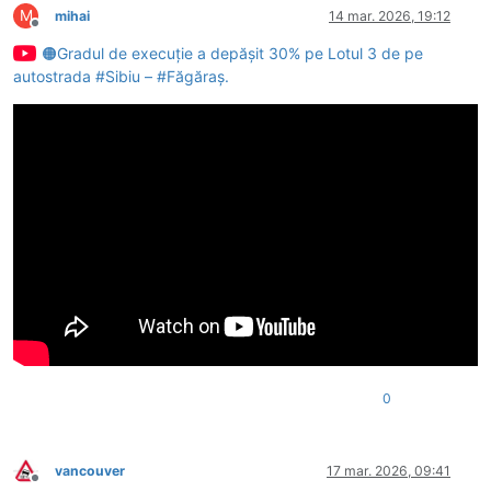
M
mihai
14 mar. 2026, 19:12
Deconectat
🟠Gradul de execuție a depășit 30% pe Lotul 3 de pe
autostrada #Sibiu – #Făgăraș.
0
vancouver
17 mar. 2026, 09:41
Deconectat