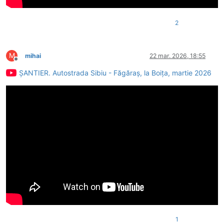
2
M
mihai
22 mar. 2026, 18:55
Deconectat
ȘANTIER. Autostrada Sibiu - Făgăraș, la Boița, martie 2026
1