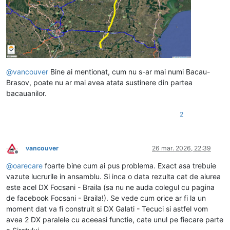
@
vancouver
Bine ai mentionat, cum nu s-ar mai numi Bacau-
Brasov, poate nu ar mai avea atata sustinere din partea
bacauanilor.
2
vancouver
26 mar. 2026, 22:39
Deconectat
@
oarecare
foarte bine cum ai pus problema. Exact asa trebuie
vazute lucrurile in ansamblu. Si inca o data rezulta cat de aiurea
este acel DX Focsani - Braila (sa nu ne auda colegul cu pagina
de facebook Focsani - Braila!). Se vede cum orice ar fi la un
moment dat va fi construit si DX Galati - Tecuci si astfel vom
avea 2 DX paralele cu aceeasi functie, cate unul pe fiecare parte