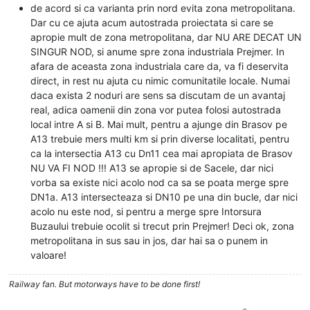
de acord si ca varianta prin nord evita zona metropolitana.
Dar cu ce ajuta acum autostrada proiectata si care se
apropie mult de zona metropolitana, dar NU ARE DECAT UN
SINGUR NOD, si anume spre zona industriala Prejmer. In
afara de aceasta zona industriala care da, va fi deservita
direct, in rest nu ajuta cu nimic comunitatile locale. Numai
daca exista 2 noduri are sens sa discutam de un avantaj
real, adica oamenii din zona vor putea folosi autostrada
local intre A si B. Mai mult, pentru a ajunge din Brasov pe
A13 trebuie mers multi km si prin diverse localitati, pentru
ca la intersectia A13 cu Dn11 cea mai apropiata de Brasov
NU VA FI NOD !!! A13 se apropie si de Sacele, dar nici
vorba sa existe nici acolo nod ca sa se poata merge spre
DN1a. A13 intersecteaza si DN10 pe una din bucle, dar nici
acolo nu este nod, si pentru a merge spre Intorsura
Buzaului trebuie ocolit si trecut prin Prejmer! Deci ok, zona
metropolitana in sus sau in jos, dar hai sa o punem in
valoare!
Railway fan. But motorways have to be done first!