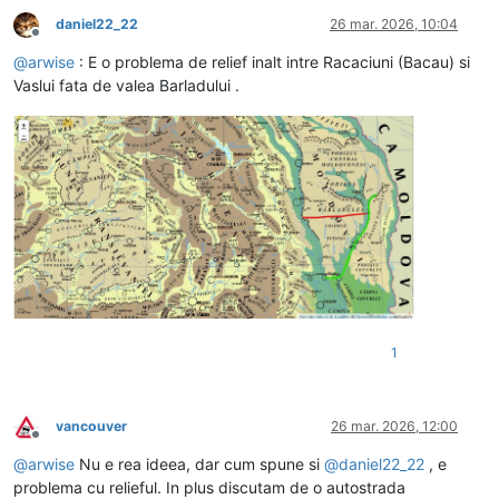
daniel22_22
26 mar. 2026, 10:04
Deconectat
@
arwise
: E o problema de relief inalt intre Racaciuni (Bacau) si
Vaslui fata de valea Barladului .
1
vancouver
26 mar. 2026, 12:00
Deconectat
@
arwise
Nu e rea ideea, dar cum spune si
@
daniel22_22
, e
problema cu relieful. In plus discutam de o autostrada