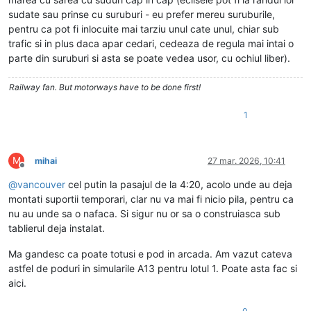
sudate sau prinse cu suruburi - eu prefer mereu suruburile,
pentru ca pot fi inlocuite mai tarziu unul cate unul, chiar sub
trafic si in plus daca apar cedari, cedeaza de regula mai intai o
parte din suruburi si asta se poate vedea usor, cu ochiul liber).
Railway fan. But motorways have to be done first!
1
M
mihai
27 mar. 2026, 10:41
Deconectat
@
vancouver
cel putin la pasajul de la 4:20, acolo unde au deja
montati suportii temporari, clar nu va mai fi nicio pila, pentru ca
nu au unde sa o nafaca. Si sigur nu or sa o construiasca sub
tablierul deja instalat.
Ma gandesc ca poate totusi e pod in arcada. Am vazut cateva
astfel de poduri in simularile A13 pentru lotul 1. Poate asta fac si
aici.