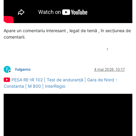
Apare un comentariu interesant , legat de temă , în secțiunea de
comentarii.
1
F
fulgernc
4 mai 2026, 10:17
Deconectat
PESA RE-IR 102 | Test de anduranță | Gara de Nord -
Constanta | M 800 | InterRegio