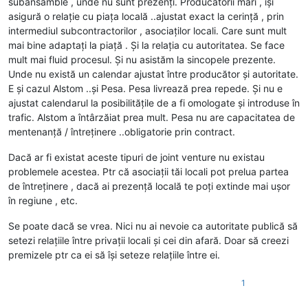
subansamble , unde nu sunt prezenți. Producătorii mari , își
asigură o relație cu piața locală ..ajustat exact la cerință , prin
intermediul subcontractorilor , asociaților locali. Care sunt mult
mai bine adaptați la piață . Și la relația cu autoritatea. Se face
mult mai fluid procesul. Și nu asistăm la sincopele prezente.
Unde nu există un calendar ajustat între producător și autoritate.
E și cazul Alstom ..și Pesa. Pesa livrează prea repede. Și nu e
ajustat calendarul la posibilitățile de a fi omologate și introduse în
trafic. Alstom a întârzăiat prea mult. Pesa nu are capacitatea de
mentenanță / întreținere ..obligatorie prin contract.
Dacă ar fi existat aceste tipuri de joint venture nu existau
problemele acestea. Ptr că asociații tăi locali pot prelua partea
de întreținere , dacă ai prezență locală te poți extinde mai ușor
în regiune , etc.
Se poate dacă se vrea. Nici nu ai nevoie ca autoritate publică să
setezi relațiile între privații locali și cei din afară. Doar să creezi
premizele ptr ca ei să își seteze relațiile între ei.
1