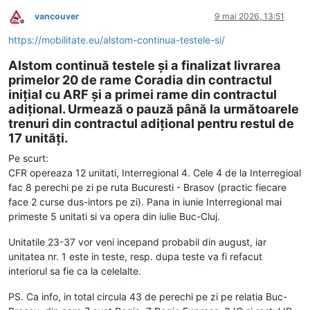
vancouver
9 mai 2026, 13:51
Deconectat
https://mobilitate.eu/alstom-continua-testele-si/
Alstom continuă testele și a finalizat livrarea
primelor 20 de rame Coradia din contractul
inițial cu ARF și a primei rame din contractul
adițional. Urmează o pauză până la următoarele
trenuri din contractul adițional pentru restul de
17 unități.
Pe scurt:
CFR opereaza 12 unitati, Interregional 4. Cele 4 de la Interregioal
fac 8 perechi pe zi pe ruta Bucuresti - Brasov (practic fiecare
face 2 curse dus-intors pe zi). Pana in iunie Interregional mai
primeste 5 unitati si va opera din iulie Buc-Cluj.
Unitatile 23-37 vor veni incepand probabil din august, iar
unitatea nr. 1 este in teste, resp. dupa teste va fi refacut
interiorul sa fie ca la celelalte.
PS. Ca info, in total circula 43 de perechi pe zi pe relatia Buc-