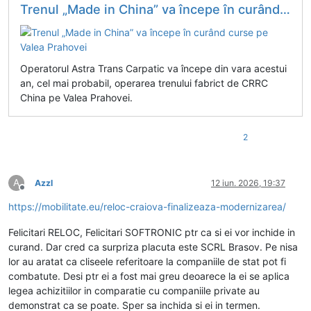
Trenul „Made in China” va începe în curând curse pe Valea Prahovei
Operatorul Astra Trans Carpatic va începe din vara acestui
an, cel mai probabil, operarea trenului fabrict de CRRC
China pe Valea Prahovei.
2
A
Azzl
12 iun. 2026, 19:37
Deconectat
https://mobilitate.eu/reloc-craiova-finalizeaza-modernizarea/
Felicitari RELOC, Felicitari SOFTRONIC ptr ca si ei vor inchide in
curand. Dar cred ca surpriza placuta este SCRL Brasov. Pe nisa
lor au aratat ca cliseele referitoare la companiile de stat pot fi
combatute. Desi ptr ei a fost mai greu deoarece la ei se aplica
legea achizitiilor in comparatie cu companiile private au
demonstrat ca se poate. Sper sa inchida si ei in termen.