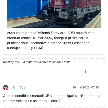
Autoritatea pentru Reformă Feroviară (ARF) anunță că a
efectuat astăzi, 18 mai 2026, recepția preliminară a
primelor două locomotive electrice Traxx Passenger
(unitățile LE03 și LE04).
Railway fan. But motorways have to be done first!
2
JohnDoe
19 mai 2026, 07:28
Deconectat
Oare in conditiile finantarii UE suntem obligati sa NU cerem ca
locomotivele sa fie asamblate local ?