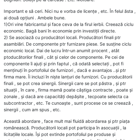
Important e să ceri. Nici nu e vorba de licențe , etc. În felul ăsta ,
ai două opțiuni . Ambele bune.
1)Ori vine fabricantul și face ceva de la firul ierbii. Creează ciclu
economic. Bagă bani în economie prin investiții directe.
2) Se asociază cu producători locali. Producători finali ptr
asamblări. De componente ptr furnizare piese. Se susține ciclu
economic local. Dai de lucru într-un anumit procent , atât
ptoducătorilor finali , cât și celor de componente. Pe cei de
componente îi ajuți și prin faptul , că odată selectați , pot fi
menținuți în portofoliul de furnizori , dacă e avantajos ..și ptr
firma mare. Îi incluzi în niște lanțuri de furnizori. Cu producătorii
finali , se pot crea sinergii. Sinergii care se pot păstra , și ptr
situații , în care , firma mamă poate câștiga contracte , poate și
zonale , și dacă are capacități depășite , tecpoate selecta ca
subcontractor , etc. Te cunoaște , sunt procese ce se creează ,
sinergii , cum am spus , etc.
Această abordare , face mult mai fluidă abordarea și ptr piața
românească. Producătorii locali pot participa în asocuații , la
licitațiile locale. Își pot extinde portofoliul pe produse și