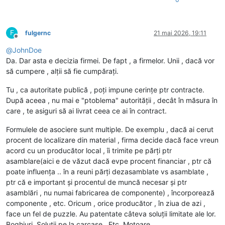
F
fulgernc
21 mai 2026, 19:11
Deconectat
@
JohnDoe
Da. Dar asta e decizia firmei. De fapt , a firmelor. Unii , dacă vor
să cumpere , alții să fie cumpărați.
Tu , ca autoritate publică , poți impune cerințe ptr contracte.
După aceea , nu mai e "ptoblema" autorității , decât în măsura în
care , te asiguri să ai livrat ceea ce ai în contract.
Formulele de asociere sunt multiple. De exemplu , dacă ai cerut
procent de localizare din material , firma decide dacă face vreun
acord cu un producător local , îi trimite pe părți ptr
asamblare(aici e de văzut dacă evpe procent financiar , ptr că
poate influența .. în a reuni părți dezasamblate vs asamblate ,
ptr că e important și procentul de muncă necesar și ptr
asamblări , nu numai fabricarea de componente) , încorporează
componente , etc. Oricum , orice producător , în ziua de azi ,
face un fel de puzzle. Au patentate câteva soluții limitate ale lor.
Boghiuri. Soluții pe la carcase . Etc. Motoare.