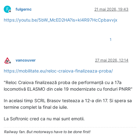
F
fulgernc
21 mai 2026, 19:43
Deconectat
https://youtu.be/5bW_McED2HA?is=kl4R97HcCpbavvjx
1
vancouver
27 mai 2026, 12:14
Deconectat
https://mobilitate.eu/reloc-craiova-finalizeaza-proba/
"Reloc Craiova finalizează proba de performanță cu a 17a
locomotivă ELASMO din cele 19 modernizate cu fonduri PNRR"
In acelasi timp SCRL Brasov testeaza a 12-a din 17. Si spera sa
termine complet la final de iulie.
La Softronic cred ca nu mai sunt emotii.
Railway fan. But motorways have to be done first!