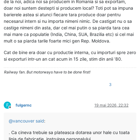
de la noi, adica noi sa producem in Romania si sa exportam,
doar noi suntem destepti si producem local? Toti pot sa impuna
barierele astea si atunci fiecare tara produce doar pentru
necesarul intern si nu importa nimeni nimic. De castigat nu o sa
castige nimeni din asta, dar cel mai putin o sa piarda tara cea
mai mare ca populatie (India, China, SUA, Brazilia etc) si cel mai
mult o sa piarda tarile foarte mici gen Rep. Moldova.
Cat de bine era doar cu productie interna, cu importuri spre zero
si exporturi intr-un an cat acum in 15 zile, stim din anii '80.
Railway fan. But motorways have to be done first!
3
F
fulgernc
19 mai 2026, 22:32
Deconectat
@
vancouver
said
:
. Ca cineva trebuie sa plateasca dotarea unor hale cu toata
linia de fabricatie, instruirea personalului