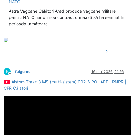
Astra Vagoane Călători Arad produce vagoane militare
pentru NATO, iar un nou contract urmează să fie semnat în
perioada următoare
2
F
fulgernc
16 mai 2026, 21:56
Deconectat
Alstom Traxx 3 MS (multi-sistem) 002-6 RO -ARF | PNRR |
CFR Călători