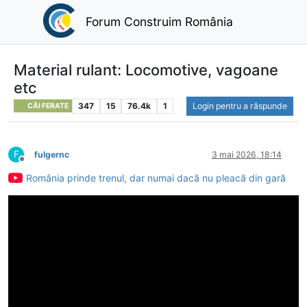
Forum Construim România
Material rulant: Locomotive, vagoane
etc
347
15
76.4k
1
Login pentru a răspunde
CĂI FERATE
F
fulgernc
3 mai 2026, 18:14
Deconectat
România prinde trenul, dar numai dacă nu pleacă din gară