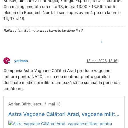
Brasov, din care 7 sunt Regio, 7 Regio Express, 3 IC si restul IR.
Cea mai aglomerata ora este 13, in ora 13:00 - 13:59 fiind 5
plecari din Bucuresti Nord. In sens opus avem 4 pe ora la orele
14, 17 si 18.
Railway fan. But motorways have to be done first!
1
Y
yetiman
13 mai 2026, 13:16
Deconectat
Compania Astra Vagoane Călători Arad produce vagoane
militare pentru NATO, iar un nou contract pentru garnituri
destinate medicinei militare urmează să fie semnat în perioada
următoare.
Adrian Bărbulescu / mai 13
Astra Vagoane Călători Arad, vagoane militare pentru NATO