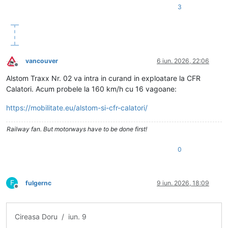
3
vancouver
6 iun. 2026, 22:06
Deconectat
Alstom Traxx Nr. 02 va intra in curand in exploatare la CFR
Calatori. Acum probele la 160 km/h cu 16 vagoane:
https://mobilitate.eu/alstom-si-cfr-calatori/
Railway fan. But motorways have to be done first!
0
F
fulgernc
9 iun. 2026, 18:09
Deconectat
Cireasa Doru / iun. 9