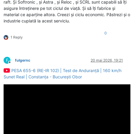
raft. Și Softronic , și Astra , și Reloc , și SCRL sunt capabili să îți
asigure întreținere pe tot ciclul de viață. Și să îți fabrice și
material ce aparține altora. Creezi și ciclu economic. Păstrezi și o
industrie cuplată la acest serviciu.
0
1 Reply
F
fulgernc
20 mai 2026, 19:21
Deconectat
PESA 655-6 (RE-IR 102) | Test de Anduranță | 160 km/h
Sunet Real | Constanța - București Obor