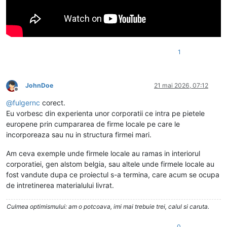
1
JohnDoe
21 mai 2026, 07:12
Deconectat
@
fulgernc
corect.
Eu vorbesc din experienta unor corporatii ce intra pe pietele
europene prin cumpararea de firme locale pe care le
incorporeaza sau nu in structura firmei mari.
Am ceva exemple unde firmele locale au ramas in interiorul
corporatiei, gen alstom belgia, sau altele unde firmele locale au
fost vandute dupa ce proiectul s-a termina, care acum se ocupa
de intretinerea materialului livrat.
Culmea optimismului: am o potcoava, imi mai trebuie trei, calul si caruta.
0