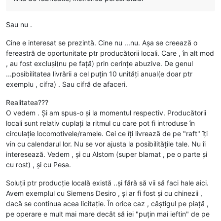
Sau nu .
Cine e interesat se prezintă. Cine nu ...nu. Așa se creează o
fereastră de oportunitate ptr producătorii locali. Care , în alt mod
, au fost excluși(nu pe față) prin cerințe abuzive. De genul
...posibilitatea livrării a cel puțin 10 unități anual(e doar ptr
exemplu , cifra) . Sau cifră de afaceri.
Realitatea???
O vedem . Și am spus-o și la momentul respectiv. Producătorii
locali sunt relativ cuplați la ritmul cu care pot fi introduse în
circulație locomotivele/ramele. Cei ce îți livrează de pe "raft" îți
vin cu calendarul lor. Nu se vor ajusta la posibilitățile tale. Nu îi
interesează. Vedem , și cu Alstom (super blamat , pe o parte și
cu rost) , și cu Pesa.
Soluții ptr producție locală există ..și fără să vii să faci hale aici.
Avem exemplul cu Siemens Desiro , și ar fi fost și cu chinezii ,
dacă se continua acea licitație. În orice caz , câștigul pe piață ,
pe operare e mult mai mare decât să iei "puțin mai ieftin" de pe