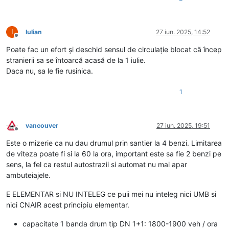
I
Iulian
27 iun. 2025, 14:52
Deconectat
Poate fac un efort și deschid sensul de circulație blocat că încep
stranierii sa se întoarcă acasă de la 1 iulie.
Daca nu, sa le fie rusinica.
1
vancouver
27 iun. 2025, 19:51
Deconectat
Este o mizerie ca nu dau drumul prin santier la 4 benzi. Limitarea
de viteza poate fi si la 60 la ora, important este sa fie 2 benzi pe
sens, la fel ca restul autostrazii si automat nu mai apar
ambuteiajele.
E ELEMENTAR si NU INTELEG ce puii mei nu inteleg nici UMB si
nici CNAIR acest principiu elementar.
capacitate 1 banda drum tip DN 1+1: 1800-1900 veh / ora