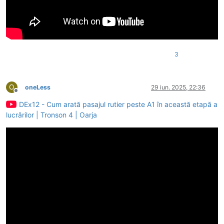
3
O
oneLess
29 iun. 2025, 22:36
Deconectat
DEx12 - Cum arată pasajul rutier peste A1 în această etapă a
lucrărilor | Tronson 4 | Oarja