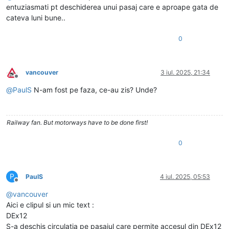
entuziasmati pt deschiderea unui pasaj care e aproape gata de
cateva luni bune..
0
vancouver
3 iul. 2025, 21:34
Deconectat
@
PaulS
N-am fost pe faza, ce-au zis? Unde?
Railway fan. But motorways have to be done first!
0
P
PaulS
4 iul. 2025, 05:53
Deconectat
@
vancouver
Aici e clipul si un mic text :
DEx12
S-a deschis circulația pe pasajul care permite accesul din DEx12