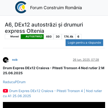
Forum Construim România
A6, DEx12 autostrăzi și drumuri
express Oltenia
460
30
174.4k
6
Moved
AUTOSTRĂZI
Login pentru a răspunde
ncb
26 iun. 2025, 07:28
Deconectat
Drum Expres DEx12 Craiova - Pitesti Tronson 4 Nod rutier 2 M
25.06.2025
RaducuPDrum
Drum Expres DEx12 Craiova - Pitesti Tronson 4 | Nod rutier
cu A1 25.06.2025