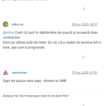
5
M
mike_us
26 iun. 2025, 16:27
Deconectat
@
mihai
Cred că sunt în săptămâna de pauză și lucrează doar
contractori.
Sunt pe ultima sută de metri. Eu zic că e realist să termine într-o
lună, așa cum e programat.
0
vancouver
27 iun. 2025, 07:51
Deconectat
Sapt de pauza este sapt. viitoare la UMB.
Railway fan. But motorways have to be done first!
2