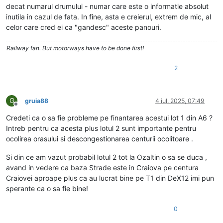
decat numarul drumului - numar care este o informatie absolut
inutila in cazul de fata. In fine, asta e creierul, extrem de mic, al
celor care cred ei ca "gandesc" aceste panouri.
Railway fan. But motorways have to be done first!
2
G
gruia88
4 iul. 2025, 07:49
Deconectat
Credeti ca o sa fie probleme pe finantarea acestui lot 1 din A6 ?
Intreb pentru ca acesta plus lotul 2 sunt importante pentru
ocolirea orasului si descongestionarea centurii ocolitoare .
Si din ce am vazut probabil lotul 2 tot la Ozaltin o sa se duca ,
avand in vedere ca baza Strade este in Craiova pe centura
Craiovei aproape plus ca au lucrat bine pe T1 din DeX12 imi pun
sperante ca o sa fie bine!
0