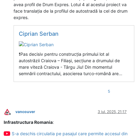
avea profil de Drum Expres. Lotul 4 al acestui proiect va
face translația de la profilul de autostradă la cel de drum
expres.
Ciprian Serban
❗Pas decisiv pentru construcția primului lot al
autostrăzii Craiova – Filiași, secțiune a drumului de
mare viteză Craiova - Târgu Jiu! Din momentul
semnării contractului, asocierea turco-română are...
5
vancouver
3 iul. 2025, 21:17
Deconectat
Infrastructura Romania
:
S-a deschis circulatia pe pasajul care permite accesul din