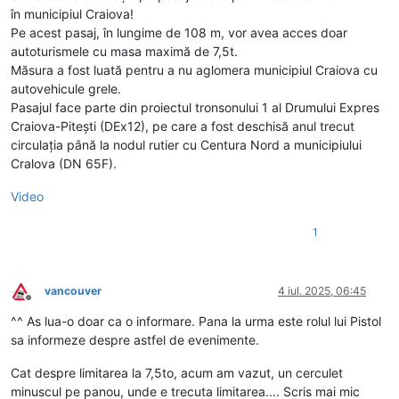
în municipiul Craiova!
Pe acest pasaj, în lungime de 108 m, vor avea acces doar
autoturismele cu masa maximă de 7,5t.
Măsura a fost luată pentru a nu aglomera municipiul Craiova cu
autovehicule grele.
Pasajul face parte din proiectul tronsonului 1 al Drumului Expres
Craiova-Pitești (DEx12), pe care a fost deschisă anul trecut
circulația până la nodul rutier cu Centura Nord a municipiului
Cralova (DN 65F).
Video
1
vancouver
4 iul. 2025, 06:45
Deconectat
^^ As lua-o doar ca o informare. Pana la urma este rolul lui Pistol
sa informeze despre astfel de evenimente.
Cat despre limitarea la 7,5to, acum am vazut, un cerculet
minuscul pe panou, unde e trecuta limitarea.... Scris mai mic