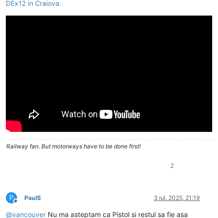
DEx12 in Craiova.
Railway fan. But motorways have to be done first!
2
P
PaulS
3 iul. 2025, 21:19
Deconectat
@
vancouver
Nu ma asteptam ca Pistol si restul sa fie asa