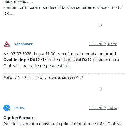
fiecare sens .....
speram ca in curand sa deschida si sa se termine si acest nod si
DX .....
3
vancouver
3 iul. 2025, 07:58
Deconectat
Azi 03.07.2025, la ora 11:00, s-a efectuat receptia pe
lotul 1
Ozaltin de pe DX12
si s-a deschis pasajul DX12 peste centura
Craiova + parcarile de pe acest lot.
Railway fan. But motorways have to be done first!
9
P
PaulS
3 iul. 2025, 14:04
Deconectat
Ciprian Serban
:
Pas decisiv pentru construcția primului lot al autostrăzii Craiova