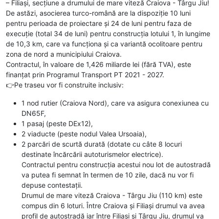
– Filiași, secțiune a drumului de mare viteză Craiova - Târgu Jiu!
De astăzi, asocierea turco-română are la dispoziție 10 luni
pentru perioada de proiectare și 24 de luni pentru faza de
execuție (total 34 de luni) pentru construcția lotului 1, în lungime
de 10,3 km, care va funcționa și ca variantă ocolitoare pentru
zona de nord a municipiului Craiova.
Contractul, în valoare de 1,426 miliarde lei (fără TVA), este
finanțat prin Programul Transport PT 2021 - 2027.
👉Pe traseu vor fi construite inclusiv:
1 nod rutier (Craiova Nord), care va asigura conexiunea cu
DN65F,
1 pasaj (peste DEx12),
2 viaducte (peste nodul Valea Ursoaia),
2 parcări de scurtă durată (dotate cu câte 8 locuri
destinate încărcării autoturismelor electrice).
Contractul pentru construcția acestui nou lot de autostradă
va putea fi semnat în termen de 10 zile, dacă nu vor fi
depuse contestații.
Drumul de mare viteză Craiova - Târgu Jiu (110 km) este
compus din 6 loturi. Între Craiova și Filiași drumul va avea
profil de autostradă iar între Filiași și Târgu Jiu, drumul va