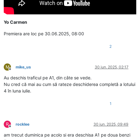
Yo Carmen
Premiera are loc pe 30.06.2025, 08:00
2
M
mike_us
30 iun. 2025, 02:17
Deconectat
Au deschis traficul pe A1, din câte se vede.
Nu cred că mai au cum să rateze deschiderea completă a lotului
4 în luna iulie.
1
R
rocklee
30 iun. 2025, 09:49
Deconectat
am trecut duminica pe acolo si era deschisa A1 pe doua benzi