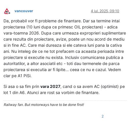
vancouver
4 iul. 2025, 09:10
Deconectat
Da, probabil vor fi probleme de finantare. Dar sa termine intai
proiectarea (10 luni dupa ce primesc OIL proiectare) - adica
vara-toamna 2026. Dupa care urmeaza exproprieri suplimentare
care rezulta din proiectare, avize, poate un nou acord de mediu
si in fine AC. Care mai dureaza si ele cateva luni pana la cativa
ani. Nu inteleg de ce ne tot prefacem ca aceasta perioada intre
proiectare si executie nu exista. Inclusiv comunicarea publica a
autoritatilor, a altor asociatii etc - toti dau termenele de parca
proiectarea si executia ar fi lipite... ceea ce nu e cazul. Vedem
clar pe A1 PiSi.
Si asa o sa fim prin
vara 2027
, cand o sa avem AC (optimist) pe
lot 1 din A6. Atunci are rost sa vorbim de finantare.
Railway fan. But motorways have to be done first!
2