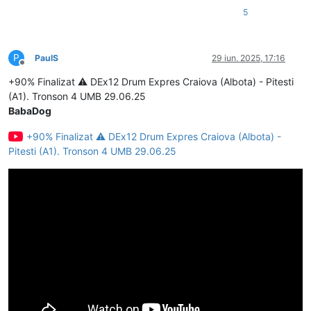
5
P
PaulS
29 iun. 2025, 17:16
Deconectat
+90% Finalizat ⚠️ DEx12 Drum Expres Craiova (Albota) - Pitesti
(A1). Tronson 4 UMB 29.06.25
BabaDog
+90% Finalizat ⚠️ DEx12 Drum Expres Craiova (Albota) -
Pitesti (A1). Tronson 4 UMB 29.06.25