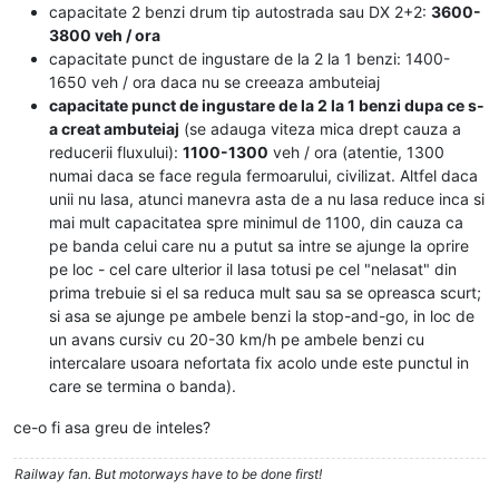
capacitate 2 benzi drum tip autostrada sau DX 2+2:
3600-
3800 veh / ora
capacitate punct de ingustare de la 2 la 1 benzi: 1400-
1650 veh / ora daca nu se creeaza ambuteiaj
capacitate punct de ingustare de la 2 la 1 benzi dupa ce s-
a creat ambuteiaj
(se adauga viteza mica drept cauza a
reducerii fluxului):
1100-1300
veh / ora (atentie, 1300
numai daca se face regula fermoarului, civilizat. Altfel daca
unii nu lasa, atunci manevra asta de a nu lasa reduce inca si
mai mult capacitatea spre minimul de 1100, din cauza ca
pe banda celui care nu a putut sa intre se ajunge la oprire
pe loc - cel care ulterior il lasa totusi pe cel "nelasat" din
prima trebuie si el sa reduca mult sau sa se opreasca scurt;
si asa se ajunge pe ambele benzi la stop-and-go, in loc de
un avans cursiv cu 20-30 km/h pe ambele benzi cu
intercalare usoara nefortata fix acolo unde este punctul in
care se termina o banda).
ce-o fi asa greu de inteles?
Railway fan. But motorways have to be done first!