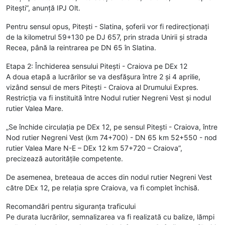
Pitești”, anunță IPJ Olt.
Pentru sensul opus, Pitești - Slatina, șoferii vor fi redirecționați
de la kilometrul 59+130 pe DJ 657, prin strada Unirii și strada
Recea, până la reintrarea pe DN 65 în Slatina.
Etapa 2: Închiderea sensului Pitești - Craiova pe DEx 12
A doua etapă a lucrărilor se va desfășura între 2 și 4 aprilie,
vizând sensul de mers Pitești - Craiova al Drumului Expres.
Restricția va fi instituită între Nodul rutier Negreni Vest și nodul
rutier Valea Mare.
„Se închide circulația pe DEx 12, pe sensul Pitești - Craiova, între
Nod rutier Negreni Vest (km 74+700) - DN 65 km 52+550 - nod
rutier Valea Mare N-E – DEx 12 km 57+720 – Craiova”,
precizează autoritățile competente.
De asemenea, breteaua de acces din nodul rutier Negreni Vest
către DEx 12, pe relația spre Craiova, va fi complet închisă.
Recomandări pentru siguranța traficului
Pe durata lucrărilor, semnalizarea va fi realizată cu balize, lămpi