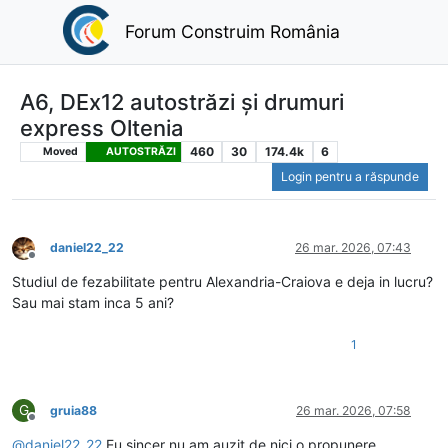
Forum Construim România
A6, DEx12 autostrăzi și drumuri
express Oltenia
460
30
174.4k
6
Moved
AUTOSTRĂZI
Login pentru a răspunde
daniel22_22
26 mar. 2026, 07:43
Deconectat
Studiul de fezabilitate pentru Alexandria-Craiova e deja in lucru?
Sau mai stam inca 5 ani?
1
G
gruia88
26 mar. 2026, 07:58
Deconectat
@
daniel22_22
Eu sincer nu am auzit de nici o propunere