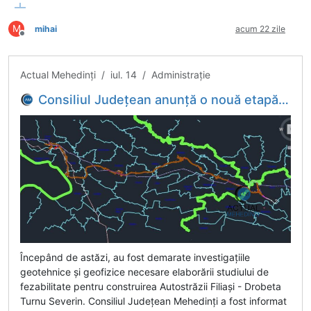
M
mihai
acum 22 zile
Deconectat
Actual Mehedinți / iul. 14 / Administrație
Consiliul Județean anunță o nouă etapă în construcția Autostrăzii Severin - Filiași.
Începând de astăzi, au fost demarate investigațiile
geotehnice și geofizice necesare elaborării studiului de
fezabilitate pentru construirea Autostrăzii Filiași - Drobeta
Turnu Severin. Consiliul Județean Mehedinți a fost informat