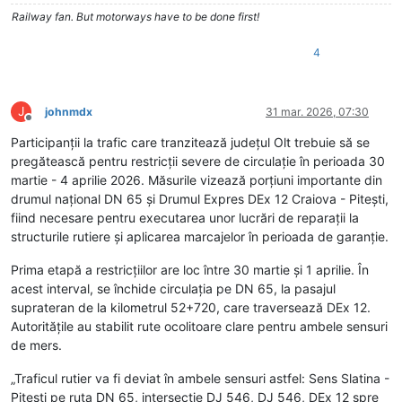
Railway fan. But motorways have to be done first!
4
J
johnmdx
31 mar. 2026, 07:30
Deconectat
Participanții la trafic care tranzitează județul Olt trebuie să se
pregătească pentru restricții severe de circulație în perioada 30
martie - 4 aprilie 2026. Măsurile vizează porțiuni importante din
drumul naţional DN 65 și Drumul Expres DEx 12 Craiova - Pitești,
fiind necesare pentru executarea unor lucrări de reparații la
structurile rutiere și aplicarea marcajelor în perioada de garanție.
Prima etapă a restricțiilor are loc între 30 martie și 1 aprilie. În
acest interval, se închide circulația pe DN 65, la pasajul
suprateran de la kilometrul 52+720, care traversează DEx 12.
Autoritățile au stabilit rute ocolitoare clare pentru ambele sensuri
de mers.
„Traficul rutier va fi deviat în ambele sensuri astfel: Sens Slatina -
Pitești pe ruta DN 65, intersecție DJ 546, DJ 546, DEx 12 spre