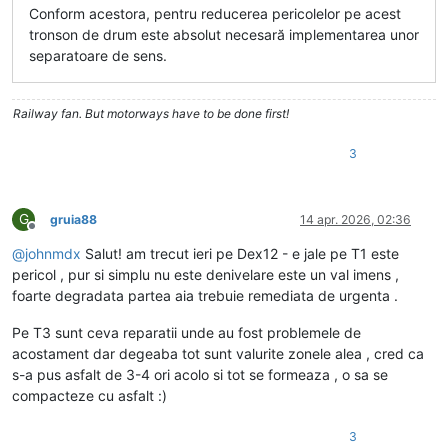
Conform acestora, pentru reducerea pericolelor pe acest
tronson de drum este absolut necesară implementarea unor
separatoare de sens.
Railway fan. But motorways have to be done first!
3
G
gruia88
14 apr. 2026, 02:36
Deconectat
@
johnmdx
Salut! am trecut ieri pe Dex12 - e jale pe T1 este
pericol , pur si simplu nu este denivelare este un val imens ,
foarte degradata partea aia trebuie remediata de urgenta .
Pe T3 sunt ceva reparatii unde au fost problemele de
acostament dar degeaba tot sunt valurite zonele alea , cred ca
s-a pus asfalt de 3-4 ori acolo si tot se formeaza , o sa se
compacteze cu asfalt :)
3