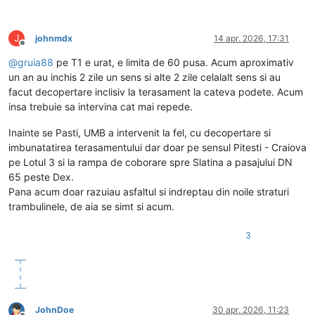
J
johnmdx
14 apr. 2026, 17:31
Deconectat
@
gruia88
pe T1 e urat, e limita de 60 pusa. Acum aproximativ
un an au inchis 2 zile un sens si alte 2 zile celalalt sens si au
facut decopertare inclisiv la terasament la cateva podete. Acum
insa trebuie sa intervina cat mai repede.
Inainte se Pasti, UMB a intervenit la fel, cu decopertare si
imbunatatirea terasamentului dar doar pe sensul Pitesti - Craiova
pe Lotul 3 si la rampa de coborare spre Slatina a pasajului DN
65 peste Dex.
Pana acum doar razuiau asfaltul si indreptau din noile straturi
trambulinele, de aia se simt si acum.
3
JohnDoe
30 apr. 2026, 11:23