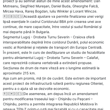
proiect și au semnat alături de mine acest amendament: Dan
Motreanu, Siegfried Mureșan, Daniel Buda, Gheorghe Falcă,
Mircea Hava, Rareș Bogdan, Iuliu Winkler și Lorant Wincze.
🇷🇴🇧🇬🇪🇺Această ajustare va permite finalizarea unei verigi
lipsă esențiale în cadrul Coridorului BBA prin crearea unei axe
continue, de mare capacitate, între vestul și sudul României și
mai departe până în Bulgaria.
Segmentul Lugoj - Drobeta Turnu Severin - Craiova oferă
interoperabilitate deplină între coridorul Dunării, polul economic
vestic al României și rețelele de transport din Europa Centrală.
În prezent, este în curs de desfășurare un studiu de fezabilitate
pentru aliniamentul Lugoj – Drobeta Turnu Severin – Calafat,
care reprezintă coloana vertebrală a extinderii propuse.
Secțiunea de drum de mare viteză are o lungime estimată la
aproximativ 215 km.
Așa cum am promis, mă țin de cuvânt. Este extrem de important
acest proiect de infrastructură rutieră pentru regiunea Olteniei,
pentru a o ajuta să se dezvolte economic.
🇷🇴🇲🇩🇪🇺De asemenea, am depus încă un amendament
pentru modificarea traseului Iași – Chișinău cu Pașcani –
Chișinău, pentru a permite integrarea Republicii Moldova în
rețeaua TEN-T printr-o rută mai fezabilă și cu o capacitate mai