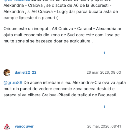
Alexandria - Craiova , se discuta de A6 de la Bucuresti -
Alexandria , si A6 Craiova - Lugoj dar parca bucata asta de
campie lipseste din planuri :)
Oricum este un inceput , A6 Craiova - Caracal - Alexandria ar
ajuta mult economia din zona de Sud care este cam lipsa pe
multe zone si se bazeaza doar pe agricultura .
1
daniel22_22
26 mar. 2026, 08:03
Deconectat
@
gruia88
De aceea intrebam si eu. Alexandria-Craiova va ajuta
mult din punct de vedere economic zona aceea destuld e
saraca si va elibera Craiova-Pitesti de traficul de Bucuresti.
1
vancouver
26 mar. 2026, 08:41
Deconectat