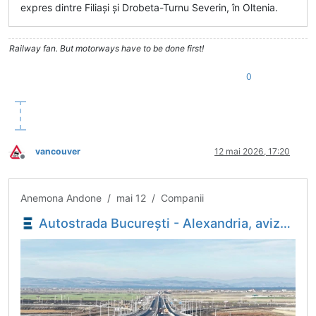
expres dintre Filiași și Drobeta-Turnu Severin, în Oltenia.
Railway fan. But motorways have to be done first!
0
vancouver
12 mai 2026, 17:20
Deconectat
Anemona Andone / mai 12 / Companii
Autostrada București - Alexandria, avizată de Ministerul Transporturilor. Va avea 74 de kilometri, din care peste 10 kilometri de poduri și pasaje - Economica.net