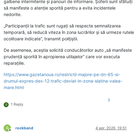
galbene intermitente și panouri de informare. Șoferii sunt sfătuiți
să manifeste o atenție sporită pentru a evita incidentele
nedorite.
„Participanții la trafic sunt rugați să respecte semnalizarea
temporară, să reducă viteza în zona lucrărilor și să urmeze rutele
ocolitoare indicate”, transmit poliţiştii.
De asemenea, aceștia solicită conducătorilor auto „să manifeste
prudență sporită în apropierea utilajelor” care vor executa
reparațiile.
https://www.gazetanoua.ro/restrictii-majore-pe-dn-65-si-
drumul-expres-dex-12-trafic-deviat-in-zona-slatina-valea-
mare.html
3
1 Reply
G
R
rockband
4 apr. 2026, 19:51
Deconectat