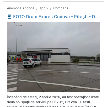
Anemona Andone / apr. 2 / Companii
FOTO Drum Expres Craiova - Pitești - DEx12: Azi au fost deschise două noi spații de servicii - Economica.net
Începând de astăzi, 2 aprilie 2026, au fost operaționalizate
două noi spații de servicii pe DEx 12, Craiova - Pitești,
anunță joi Direcția Regională de Drumuri și Poduri (DRDP)