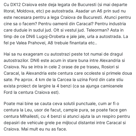
Cu DX12 Craiova este deja legata de Bucuresti (si mai departe
litoral, Moldova, etc) pe autostrada. Asadar un A6 prin sud nu
este necesara pentru a lega Craiova de Bucuresti. Atunci pentru
cine sa o facem? Pentru oamenii din Caracal? Pentru industria
care duduie in sudul jud. Olt si vestul jud. Teleorman? Asta in
timp de ce DN6 Lugoj-Drobeta e jale jale, urla a autostrada. La
fel pe Valea Prahovei, A8 trebuie finantata etc..
Hai sa nu exageram cu autostrazi peste tot numai de dragul
autostrazilor. DN6 este acum in stare buna intre Alexandria si
Craiova. Nu se intra in cele 2 orase de pe traseu, Rosiori si
Caracal, la Alexandria este centura care ocoleste si primele doua
sate. Pe aprox. 4 km de la Carcea la uzina Ford din cate stiu
exista proiect de largire la 4 benzi (ca sa ajunga camioanele
Ford la centura Craiova est).
Poate mai bine se cauta ceva solutii punctuale, cum ar fi o
centura la Leu, usor de facut, campie pura, se poate face gen
centura Mihailesti, cu 4 benzi si atunci ajuta la un respiro pentru
depasiri de vehicule grele pe mijlocul distantei intre Caracal si
Craiova. Mai mult eu nu as face.