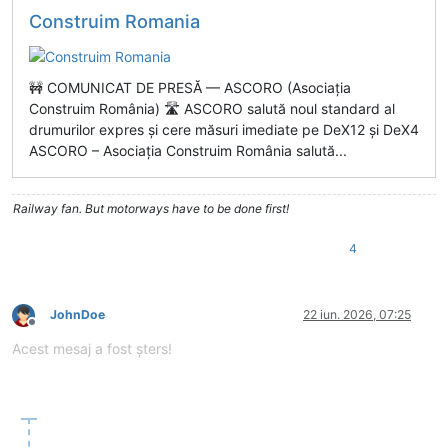
Construim Romania
🚧 COMUNICAT DE PRESĂ — ASCORO (Asociația
Construim România) 🛣️ ASCORO salută noul standard al
drumurilor expres și cere măsuri imediate pe DeX12 și DeX4
ASCORO – Asociația Construim România salută...
Railway fan. But motorways have to be done first!
4
JohnDoe
22 iun. 2026, 07:25
Deconectat
Acest mesaj a fost șters!