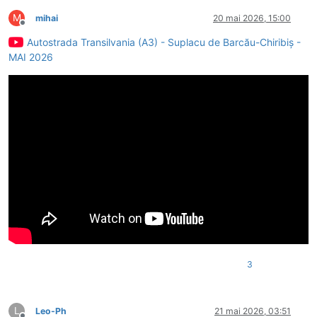
M
mihai
20 mai 2026, 15:00
Deconectat
Autostrada Transilvania (A3) - Suplacu de Barcău-Chiribiș -
MAI 2026
3
L
Leo-Ph
21 mai 2026, 03:51