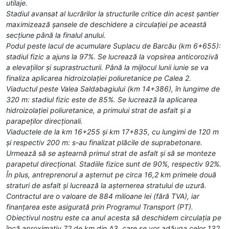
utilaje.
Stadiul avansat al lucrărilor la structurile critice din acest șantier
maximizează șansele de deschidere a circulației pe această
secțiune până la finalul anului.
Podul peste lacul de acumulare Suplacu de Barcău (km 6+655):
stadiul fizic a ajuns la 97%. Se lucrează la vopsirea anticorozivă
a elevațiilor și suprastructurii. Până la mijlocul lunii iunie se va
finaliza aplicarea hidroizolației poliuretanice pe Calea 2.
Viaductul peste Valea Saldabagiului (km 14+386), în lungime de
320 m: stadiul fizic este de 85%. Se lucrează la aplicarea
hidroizolației poliuretanice, a primului strat de asfalt și a
parapeților direcționali.
Viaductele de la km 16+255 și km 17+835, cu lungimi de 120 m
și respectiv 200 m: s-au finalizat plăcile de suprabetonare.
Urmează să se aștearnă primul strat de asfalt și să se monteze
parapetul direcțional. Stadiile fizice sunt de 90%, respectiv 92%.
În plus, antreprenorul a așternut pe circa 16,2 km primele două
straturi de asfalt și lucrează la așternerea stratului de uzură.
Contractul are o valoare de 884 milioane lei (fără TVA), iar
finanțarea este asigurată prin Programul Transport (PT).
Obiectivul nostru este ca anul acesta să deschidem circulația pe
încă aproximativ 72 de km din A3, care se vor adăuga celor 132