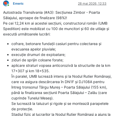
Emeric
28 mai 2026, 12:33
Conectat
Autostrada Transilvania (#A3): Secțiunea Zimbor - Poarta
Sălajului, aproape de finalizare (98%)!
Pe cei 12,24 km ai acestei secțiuni, constructorul român (UMB
Spedition) este mobilizat cu 100 de muncitori și 60 de utilaje și
execută următoarele lucrări:
cofrare, betonare fundații casiuri pentru colectarea și
evacuarea apelor pluviale;
execuție drumuri de exploatare;
ziduri de sprijin coloane forate;
aplicare straturi vopsea anticorozivă la structurile de la km
17+307 și km 18+535.
În paralel, UMB lucrează intens și la Nodul Rutier Românași,
care va asigura descărcarea în DN1F și DJ108A pentru
întreg tronsonul Târgu Mureș – Poarta Sălajului (155 km),
până la finalizarea secțiunii Poarta Sălajului – Zalău (care
cuprinde Tunelul Meseș).
Se lucrează la taluzuri și rigole și se montează parapetele
de protecție.
Stadiul fizic al lucrarilor la Nodul Rutier Românași a ajuns la