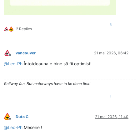
5
2 Replies
vancouver
21 mai 2026, 06:42
Deconectat
@
Leo-Ph
Întotdeauna e bine să fii optimist!
Railway fan. But motorways have to be done first!
1
Duta C
21 mai 2026, 11:40
Deconectat
@
Leo-Ph
Meserie !