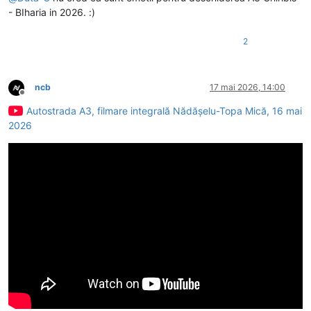
- BIharia in 2026. :)
2
ncb
17 mai 2026, 14:00
Deconectat
Autostrada A3, filmare integrală Nădășelu-Topa Mică, 16 mai
2026