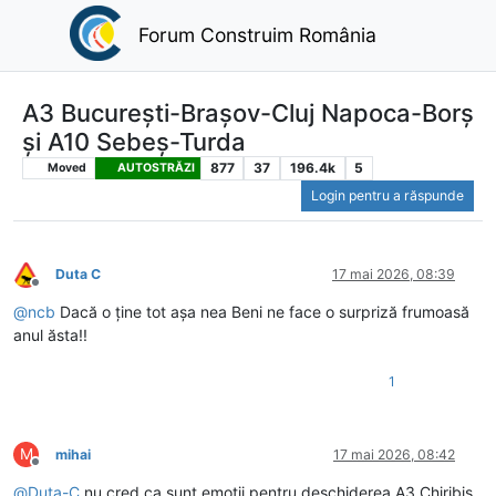
Forum Construim România
A3 București-Brașov-Cluj Napoca-Borș
și A10 Sebeș-Turda
877
37
196.4k
5
Moved
AUTOSTRĂZI
Login pentru a răspunde
Duta C
17 mai 2026, 08:39
Deconectat
@
ncb
Dacă o ține tot așa nea Beni ne face o surpriză frumoasă
anul ăsta!!
1
M
mihai
17 mai 2026, 08:42
Deconectat
@
Duta-C
nu cred ca sunt emotii pentru deschiderea A3 Chiribis