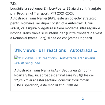
72%.
Lucrările la secțiunea Zimbor-Poarta Sălajului sunt finanțate
prin Programul Transport (PT) 2021-2027.
Autostrada Transilvaniei (#A3) este un obiectiv strategic
pentru România, iar după construcția Autostrăzii Unirii
(#A8), va asigura o legătură rutieră modernă între regiunile
istorice Transilvania și Muntenia dar și între frontiera de vest
a României (vama Borș) și cea de est (vama Ungheni).
31K views · 611 reactions | Autostrada Transilvania (#A3): Secțiunea...
Autostrada Transilvania (#A3): Secțiunea Zimbor -
Poarta Sălajului, aproape de finalizare (98%)! Pe cei
12,24 km ai acestei secțiuni, constructorul român
(UMB Spedition) este mobilizat cu 100 de...
2