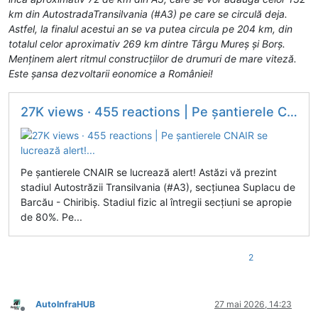
km din AutostradaTransilvania (#A3) pe care se circulă deja.
Astfel, la finalul acestui an se va putea circula pe 204 km, din
totalul celor aproximativ 269 km dintre Târgu Mureș și Borș.
Menținem alert ritmul construcțiilor de drumuri de mare viteză.
Este șansa dezvoltarii eonomice a României!
27K views · 455 reactions | Pe șantierele CNAIR se lucrează alert!...
Pe șantierele CNAIR se lucrează alert! Astăzi vă prezint
stadiul Autostrăzii Transilvania (#A3), secțiunea Suplacu de
Barcău - Chiribiș. Stadiul fizic al întregii secțiuni se apropie
de 80%. Pe...
2
AutoInfraHUB
27 mai 2026, 14:23
Deconectat