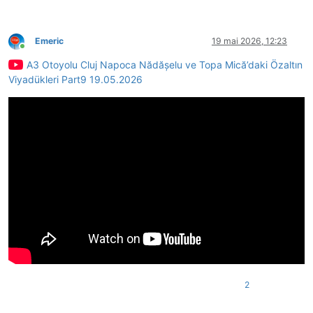
Emeric
19 mai 2026, 12:23
Conectat
A3 Otoyolu Cluj Napoca Nădășelu ve Topa Mică’daki Özaltın
Viyadükleri Part9 19.05.2026
2