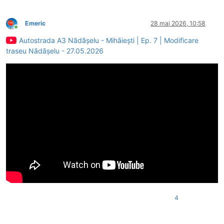
Emeric
28 mai 2026, 10:58
Conectat
Autostrada A3 Nãdãșelu - Mihãiești | Ep. 7 | Modificare
traseu Nãdãșelu - 27.05.2026
4