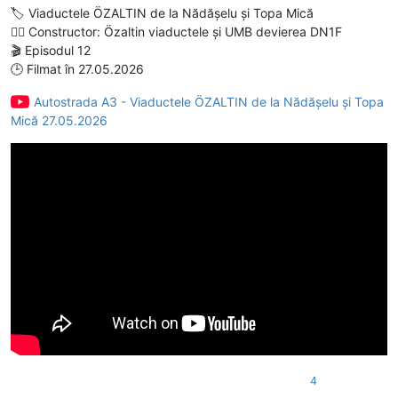
🏷️ Viaductele ÖZALTIN de la Nădășelu și Topa Mică
👷‍♂️ Constructor: Özaltin viaductele și UMB devierea DN1F
🎬 Episodul 12
🕒 Filmat în 27.05.2026
Autostrada A3 - Viaductele ÖZALTIN de la Nădășelu și Topa
Mică 27.05.2026
4