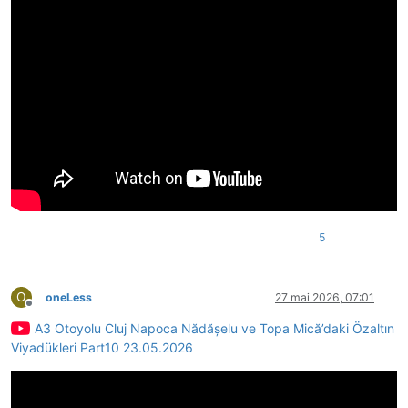
5
O
oneLess
27 mai 2026, 07:01
Deconectat
A3 Otoyolu Cluj Napoca Nădășelu ve Topa Mică’daki Özaltın
Viyadükleri Part10 23.05.2026