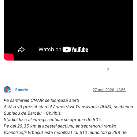
2
Emeric
27 mai 2026, 12:56
Conectat
Pe șantierele CNAIR se lucrează alert!
Astăzi vă prezint stadiul Autostrăzii Transilvania (#A3), secțiunea
Suplacu de Barcău - Chiribiș.
Stadiul fizic al întregii secțiuni se apropie de 80%.
Pe cei 26,35 km ai acestei secțiuni, antreprenorul român
(Construcții Erbașu) este mobilizat cu 610 muncitori și 268 de