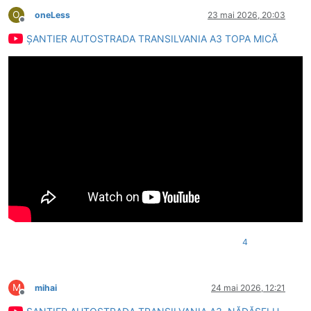
O
oneLess
23 mai 2026, 20:03
Deconectat
ȘANTIER AUTOSTRADA TRANSILVANIA A3 TOPA MICĂ
4
M
mihai
24 mai 2026, 12:21
Deconectat