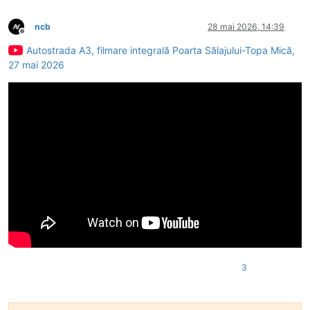
ncb
28 mai 2026, 14:39
Deconectat
Autostrada A3, filmare integrală Poarta Sălajului-Topa Mică,
27 mai 2026
3