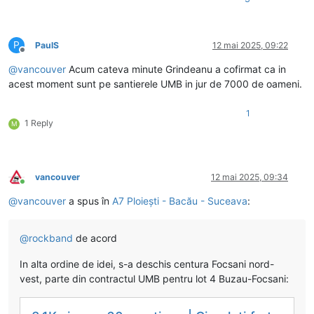
P
PaulS
12 mai 2025, 09:22
Deconectat
@
vancouver
Acum cateva minute Grindeanu a cofirmat ca in
acest moment sunt pe santierele UMB in jur de 7000 de oameni.
1
1 Reply
M
vancouver
12 mai 2025, 09:34
Conectat
@
vancouver
a spus în
A7 Ploiești - Bacău - Suceava
:
@
rockband
de acord
In alta ordine de idei, s-a deschis centura Focsani nord-
vest, parte din contractul UMB pentru lot 4 Buzau-Focsani: