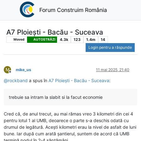
Forum Construim România
A7 Ploiești - Bacău - Suceava
4.3k
123
1.4m
14
Moved
AUTOSTRĂZI
Login pentru a răspunde
M
mike_us
11 mai 2025, 21:40
Deconectat
@
rockband
a spus în
A7 Ploiești - Bacău - Suceava
:
trebuie sa intram la slabit si la facut economie
Cred că, de anul trecut, au mai rămas vreo 3 kilometri din cei 4
pentru lotul 1 al UMB, deoarece o parte s-a deschis odată cu
drumul de legătură. Acești kilometri erau la nivel de asfalt de luni
bune. Iar după cum arată șantierul, suntem de acord că UMB
termină podul în 2-4 săptămâni.