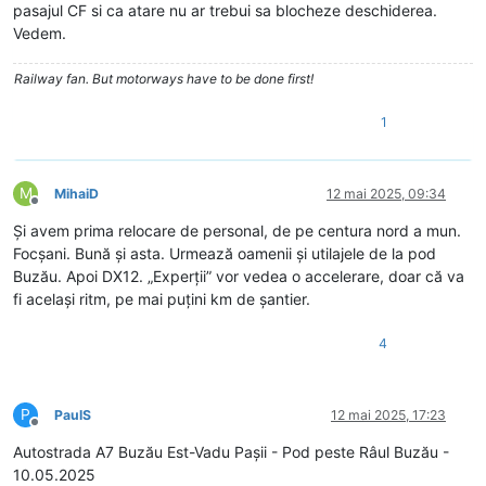
pasajul CF si ca atare nu ar trebui sa blocheze deschiderea.
Vedem.
Railway fan. But motorways have to be done first!
1
M
MihaiD
12 mai 2025, 09:34
Deconectat
Și avem prima relocare de personal, de pe centura nord a mun.
Focșani. Bună și asta. Urmează oamenii și utilajele de la pod
Buzău. Apoi DX12. „Experții” vor vedea o accelerare, doar că va
fi același ritm, pe mai puțini km de șantier.
4
P
PaulS
12 mai 2025, 17:23
Deconectat
Autostrada A7 Buzău Est-Vadu Pașii - Pod peste Râul Buzău -
10.05.2025