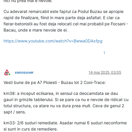
nici nu prea mai e nevoie.
Cu adevarat remarcabil este faptul ca Podul Buzau se apropie
rapid de finalizare, fiind in mare parte deja asfaltat. E clar ca
fierar-betonistii au fost deja relocati cel mai probabil pe Focsani -
Bacau, unde e mare nevoie de ei.
https://www.youtube.com/watch?v=Bwwa0DAxfpg
1
vancouver
14 mai 2025, 03:05
Conectat
Vesti bune de pe A7 Ploiesti - Buzau lot 2 Coni-Trace:
km38: a inceput eclisarea, in sensul ca deocamdata se dau
gauri in grinzile tablierului. Si se pare ca nu e nevoie de ridicat cu
totul structura, ca atare nu va dura prea mult. Ceva de genul 2
sapt / sens.
km33: 2/6 suduri remediate. Asadar numai 6 suduri neconforme
si sunt in curs de remediere.