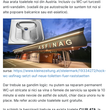
Asa arata toaletele noi din Austria. Inclusiv cu WC-uri turcesti
anti-vandalim. (vadalii de pe autostrazile lor suntem tot noi si
alte popoare balcanice sau est-asiatice).
sursa:
https://www.kleinezeitung.at/steiermark/19334272/hock-
wc-asfinag-setzt-auf-neue-toiletten-fuer-raststaetten
Dar trebuie sa gandim logic: nu putem sa reparam permanent
WC-uri stricate si nici sa vina o femeie de serviciu sa spele la 10
minute si este nevoie de astfel de solutii, chiar daca unora nu le
place. Ma refer acolo unde toaletele sunt gratuite.
In schimb la benzinarii trebuie sa exista toalete
CU PLATA
, la