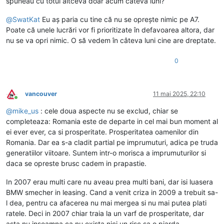
spuneau cu totul altceva doar acum câteva luni?
@
SwatKat
Eu aș paria cu tine că nu se oprește nimic pe A7.
Poate că unele lucrări vor fi prioritizate în defavoarea altora, dar
nu se va opri nimic. O să vedem în câteva luni cine are dreptate.
0
vancouver
11 mai 2025, 22:10
Conectat
@
mike_us
: cele doua aspecte nu se exclud, chiar se
completeaza: Romania este de departe in cel mai bun moment al
ei ever ever, ca si prosperitate. Prosperitatea oamenilor din
Romania. Dar ea s-a cladit partial pe imprumuturi, adica pe truda
generatiilor viitoare. Suntem intr-o morisca a imprumuturilor si
daca se opreste brusc cadem in prapastie.
In 2007 erau multi care nu aveau prea multi bani, dar isi luasera
BMW smecher in leasing. Cand a venit criza in 2009 a trebuit sa-
l dea, pentru ca afacerea nu mai mergea si nu mai putea plati
ratele. Deci in 2007 chiar traia la un varf de prosperitate, dar
asta nu inseamna ca nu exista nici un risc sa o piarda.