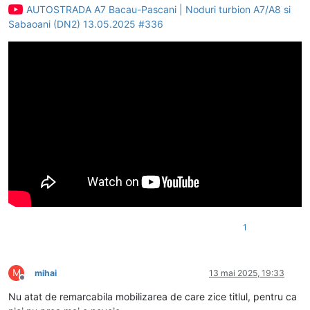
AUTOSTRADA A7 Bacau-Pascani | Noduri turbion A7/A8 si
Sabaoani (DN2) 13.05.2025 #336
1
M
mihai
13 mai 2025, 19:33
Deconectat
Nu atat de remarcabila mobilizarea de care zice titlul, pentru ca