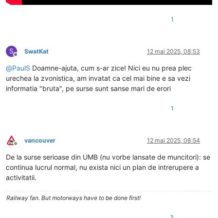
1
S
SwatKat
12 mai 2025, 08:53
Deconectat
@
PaulS
Doamne-ajuta, cum s-ar zice! Nici eu nu prea plec
urechea la zvonistica, am invatat ca cel mai bine e sa vezi
informatia "bruta", pe surse sunt sanse mari de erori
1
vancouver
12 mai 2025, 08:54
Conectat
De la surse serioase din UMB (nu vorbe lansate de muncitori): se
continua lucrul normal, nu exista nici un plan de intrerupere a
activitatii.
Railway fan. But motorways have to be done first!
3