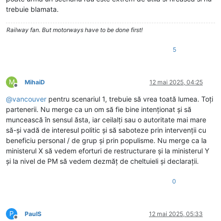
trebuie blamata.
Railway fan. But motorways have to be done first!
5
M
MihaiD
12 mai 2025, 04:25
Deconectat
@
vancouver
pentru scenariul 1, trebuie să vrea toată lumea. Toți
partenerii. Nu merge ca un om să fie bine intenționat și să
muncească în sensul ăsta, iar ceilalți sau o autoritate mai mare
să-și vadă de interesul politic și să saboteze prin intervenții cu
beneficiu personal / de grup și prin populisme. Nu merge ca la
ministerul X să vedem eforturi de restructurare și la ministerul Y
și la nivel de PM să vedem dezmăț de cheltuieli și declarații.
0
P
PaulS
12 mai 2025, 05:33
Deconectat