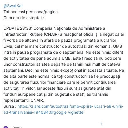
@
SwatKat
Tot aceeasi persoana/pagina.
Cum era de asteptat :
UPDATE 23:33: Compania Națională de Administrare a
Infrastructurii Rutiere (CNAIR) a reacționat oficial și a negat că ar
fi vorba de altceva în afară de pauza programată a lucrărilor
UMB, cel mai mare constructor de autostrăzi din România.„UMB
intră în pauză programată de o săptămână. Nu este nimic diferit
de activitatea de până acum a UMB. Este firesc să nu poți cere
unor constructori să stea departe de familii mai mult de câteva
săptămâni. Deci nu este nimic excepțional în această situație. Pe
de altă parte este normal că toți constructorii să fie preocupați
de asigurarea fluxurilor financiare care le permit continuarea
activității în viitor. Iar aceste fluxuri sunt asigurate atât din
fonduri europene cât și din bugetul de stat”, au transmis
reprezentanții CNAIR.
Sursa :
https://ziare.com/autostrazi/umb-oprire-lucrari-a8-unirii-
a3-transilvaniei-1940840#google_vignette
1
1 Reply