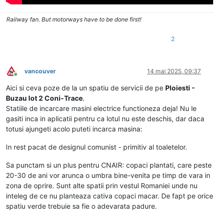
Railway fan. But motorways have to be done first!
2
vancouver
14 mai 2025, 09:37
Conectat
Aici si ceva poze de la un spatiu de servicii de pe
Ploiesti -
Buzau lot 2 Coni-Trace
.
Statiile de incarcare masini electrice functioneza deja! Nu le
gasiti inca in aplicatii pentru ca lotul nu este deschis, dar daca
totusi ajungeti acolo puteti incarca masina:
In rest pacat de designul comunist - primitiv al toaletelor.
Sa punctam si un plus pentru CNAIR: copaci plantati, care peste
20-30 de ani vor arunca o umbra bine-venita pe timp de vara in
zona de oprire. Sunt alte spatii prin vestul Romaniei unde nu
inteleg de ce nu planteaza cativa copaci macar. De fapt pe orice
spatiu verde trebuie sa fie o adevarata padure.