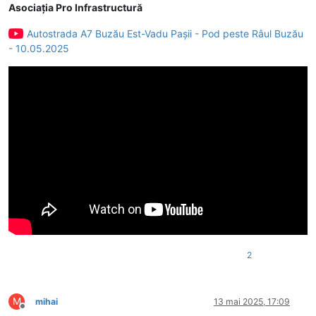
Asociația Pro Infrastructură
Autostrada A7 Buzău Est-Vadu Pașii - Pod peste Râul Buzău
- 10.05.2025
2
M
mihai
13 mai 2025, 17:09
Deconectat