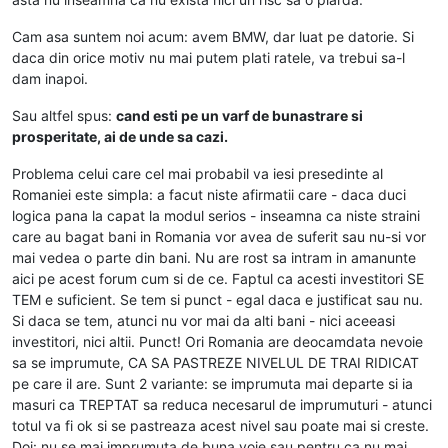
Cam asa suntem noi acum: avem BMW, dar luat pe datorie. Si
daca din orice motiv nu mai putem plati ratele, va trebui sa-l
dam inapoi.
Sau altfel spus:
cand esti pe un varf de bunastrare si
prosperitate, ai de unde sa cazi.
Problema celui care cel mai probabil va iesi presedinte al
Romaniei este simpla: a facut niste afirmatii care - daca duci
logica pana la capat la modul serios - inseamna ca niste straini
care au bagat bani in Romania vor avea de suferit sau nu-si vor
mai vedea o parte din bani. Nu are rost sa intram in amanunte
aici pe acest forum cum si de ce. Faptul ca acesti investitori SE
TEM e suficient. Se tem si punct - egal daca e justificat sau nu.
Si daca se tem, atunci nu vor mai da alti bani - nici aceeasi
investitori, nici altii. Punct! Ori Romania are deocamdata nevoie
sa se imprumute, CA SA PASTREZE NIVELUL DE TRAI RIDICAT
pe care il are. Sunt 2 variante: se imprumuta mai departe si ia
masuri ca TREPTAT sa reduca necesarul de imprumuturi - atunci
totul va fi ok si se pastreaza acest nivel sau poate mai si creste.
Doi: nu se mai imprumuta de buna voie sau pentru ca nu mai