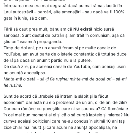
Întrebarea mea era mai degrabă dacă au mai rămas lucrări în
jurul autostrăzii – parcări, alte amenajări – sau dacă va fi 100%
gata în iunie, să zicem.
Fără să caut prea mult, bănuiam că
NU există
nicio sursă
serioasă. Sunt destul de bătrân și am trăit în comunism, așa că
știu ce înseamnă propaganda.
Timp de doi ani, pe un anumit forum și pe multe canale de
YouTube, am avut parte de o isterie constantă: că totul se duce
de râpă dacă un anumit partid nu e la putere.
De două zile, pe aceleași canale de YouTube, cam aceiași useri
ne anunță apocalipsa.
Minte-mă o dată – să-ți fie rușine; minte-mă de două ori – să-mi
fie rușine.
Sunt de acord că „trebuie să intrăm la slăbit și la făcut
economie”, dar asta nu e o problemă de un an, ci de ani de zile?
Dar cum rămâne cu poveștile care ni se spuneau? Că România e
în cel mai bun moment al ei și că o să curgă laptele și mierea? Nu
cumva aceiași politicieni care ne-au condus în ultimii 10 ani (aș
zice chiar mai mult) și care acum ne anunță apocalipsa, ne