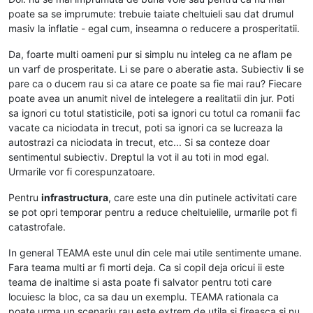
poate sa se imprumute: trebuie taiate cheltuieli sau dat drumul
masiv la inflatie - egal cum, inseamna o reducere a prosperitatii.
Da, foarte multi oameni pur si simplu nu inteleg ca ne aflam pe
un varf de prosperitate. Li se pare o aberatie asta. Subiectiv li se
pare ca o ducem rau si ca atare ce poate sa fie mai rau? Fiecare
poate avea un anumit nivel de intelegere a realitatii din jur. Poti
sa ignori cu totul statisticile, poti sa ignori cu totul ca romanii fac
vacate ca niciodata in trecut, poti sa ignori ca se lucreaza la
autostrazi ca niciodata in trecut, etc... Si sa conteze doar
sentimentul subiectiv. Dreptul la vot il au toti in mod egal.
Urmarile vor fi corespunzatoare.
Pentru
infrastructura
, care este una din putinele activitati care
se pot opri temporar pentru a reduce cheltuielile, urmarile pot fi
catastrofale.
In general TEAMA este unul din cele mai utile sentimente umane.
Fara teama multi ar fi morti deja. Ca si copil deja oricui ii este
teama de inaltime si asta poate fi salvator pentru toti care
locuiesc la bloc, ca sa dau un exemplu. TEAMA rationala ca
poate urma un scenariu rau este extrem de utila si fireasca si nu