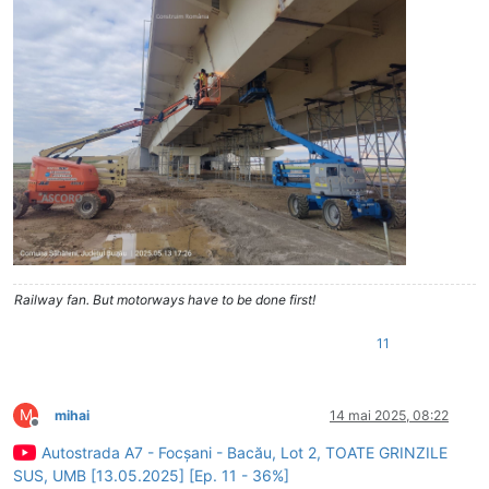
Railway fan. But motorways have to be done first!
11
M
mihai
14 mai 2025, 08:22
Deconectat
Autostrada A7 - Focșani - Bacău, Lot 2, TOATE GRINZILE
SUS, UMB [13.05.2025] [Ep. 11 - 36%]