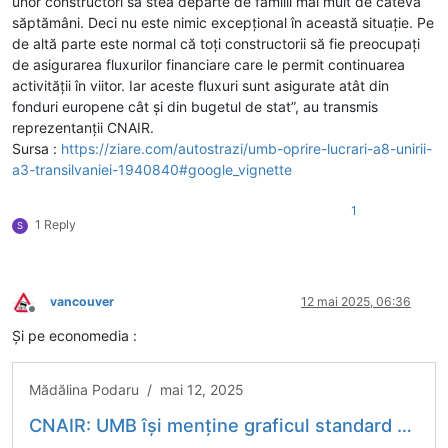
unor constructori să stea departe de familii mai mult de câteva
săptămâni. Deci nu este nimic excepțional în această situație. Pe
de altă parte este normal că toți constructorii să fie preocupați
de asigurarea fluxurilor financiare care le permit continuarea
activității în viitor. Iar aceste fluxuri sunt asigurate atât din
fonduri europene cât și din bugetul de stat”, au transmis
reprezentanții CNAIR.
Sursa :
https://ziare.com/autostrazi/umb-oprire-lucrari-a8-unirii-
a3-transilvaniei-1940840#google_vignette
1
1 Reply
S
vancouver
12 mai 2025, 06:36
Deconectat
Și pe economedia :
Mădălina Podaru / mai 12, 2025
CNAIR: UMB își menține graficul standard de lucrări, cu 3 săptămâni de activitate și o săptămână pauză