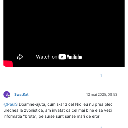
1
S
SwatKat
12 mai 2025, 08:53
Deconectat
@
PaulS
Doamne-ajuta, cum s-ar zice! Nici eu nu prea plec
urechea la zvonistica, am invatat ca cel mai bine e sa vezi
informatia "bruta", pe surse sunt sanse mari de erori
1