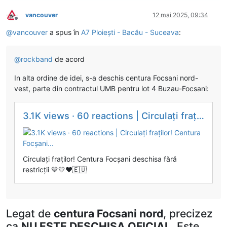
vancouver
12 mai 2025, 09:34
Deconectat
@
vancouver
a spus în
A7 Ploiești - Bacău - Suceava
:
@
rockband
de acord
In alta ordine de idei, s-a deschis centura Focsani nord-
vest, parte din contractul UMB pentru lot 4 Buzau-Focsani:
3.1K views · 60 reactions | Circulați fraților! Centura Focșani...
Circulați fraților! Centura Focșani deschisa fără
restricții 💙💛❤️🇪🇺
Legat de
centura Focsani nord
, precizez
ca
NU ESTE DESCHISA OFICIAL
. Este