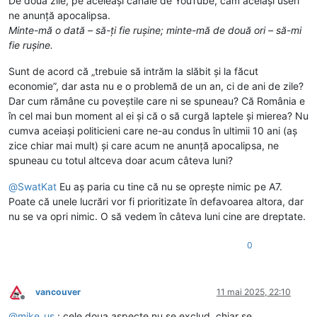
De două zile, pe aceleași canale de YouTube, cam aceiași useri
ne anunță apocalipsa.
Minte-mă o dată – să-ți fie rușine; minte-mă de două ori – să-mi
fie rușine.
Sunt de acord că „trebuie să intrăm la slăbit și la făcut
economie”, dar asta nu e o problemă de un an, ci de ani de zile?
Dar cum rămâne cu poveștile care ni se spuneau? Că România e
în cel mai bun moment al ei și că o să curgă laptele și mierea? Nu
cumva aceiași politicieni care ne-au condus în ultimii 10 ani (aș
zice chiar mai mult) și care acum ne anunță apocalipsa, ne
spuneau cu totul altceva doar acum câteva luni?
@
SwatKat
Eu aș paria cu tine că nu se oprește nimic pe A7.
Poate că unele lucrări vor fi prioritizate în defavoarea altora, dar
nu se va opri nimic. O să vedem în câteva luni cine are dreptate.
0
vancouver
11 mai 2025, 22:10
Deconectat
@
mike_us
: cele doua aspecte nu se exclud, chiar se