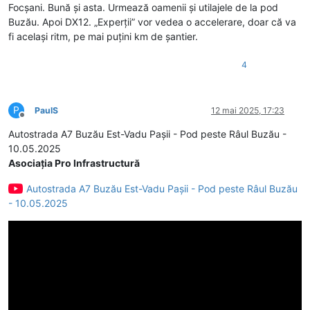
Focșani. Bună și asta. Urmează oamenii și utilajele de la pod
Buzău. Apoi DX12. „Experții” vor vedea o accelerare, doar că va
fi același ritm, pe mai puțini km de șantier.
4
P
PaulS
12 mai 2025, 17:23
Deconectat
Autostrada A7 Buzău Est-Vadu Pașii - Pod peste Râul Buzău -
10.05.2025
Asociația Pro Infrastructură
Autostrada A7 Buzău Est-Vadu Pașii - Pod peste Râul Buzău
- 10.05.2025