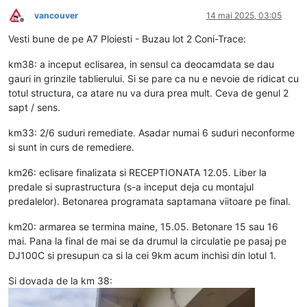
vancouver
14 mai 2025, 03:05
Deconectat
Vesti bune de pe A7 Ploiesti - Buzau lot 2 Coni-Trace:
km38: a inceput eclisarea, in sensul ca deocamdata se dau
gauri in grinzile tablierului. Si se pare ca nu e nevoie de ridicat cu
totul structura, ca atare nu va dura prea mult. Ceva de genul 2
sapt / sens.
km33: 2/6 suduri remediate. Asadar numai 6 suduri neconforme
si sunt in curs de remediere.
km26: eclisare finalizata si RECEPTIONATA 12.05. Liber la
predale si suprastructura (s-a inceput deja cu montajul
predalelor). Betonarea programata saptamana viitoare pe final.
km20: armarea se termina maine, 15.05. Betonare 15 sau 16
mai. Pana la final de mai se da drumul la circulatie pe pasaj pe
DJ100C si presupun ca si la cei 9km acum inchisi din lotul 1.
Si dovada de la km 38: