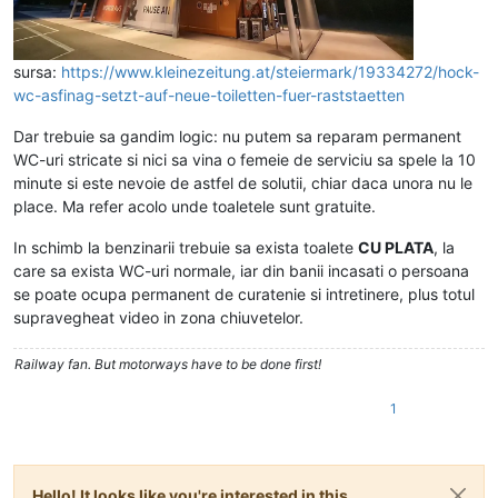
sursa:
https://www.kleinezeitung.at/steiermark/19334272/hock-
wc-asfinag-setzt-auf-neue-toiletten-fuer-raststaetten
Dar trebuie sa gandim logic: nu putem sa reparam permanent
WC-uri stricate si nici sa vina o femeie de serviciu sa spele la 10
minute si este nevoie de astfel de solutii, chiar daca unora nu le
place. Ma refer acolo unde toaletele sunt gratuite.
In schimb la benzinarii trebuie sa exista toalete
CU PLATA
, la
care sa exista WC-uri normale, iar din banii incasati o persoana
se poate ocupa permanent de curatenie si intretinere, plus totul
supravegheat video in zona chiuvetelor.
Railway fan. But motorways have to be done first!
1
Hello! It looks like you're interested in this