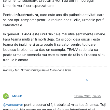
sentimentul subiectiv. Dreptul la vot il au toti in mod egal.
Urmarile vor fi corespunzatoare.
Pentru
infrastructura
, care este una din putinele activitati care
se pot opri temporar pentru a reduce cheltuielile, urmarile pot fi
catastrofale.
In general TEAMA este unul din cele mai utile sentimente umane.
Fara teama multi ar fi morti deja. Ca si copil deja oricui ii este
teama de inaltime si asta poate fi salvator pentru toti care
locuiesc la bloc, ca sa dau un exemplu. TEAMA rationala ca
poate urma un scenariu rau este extrem de utila si fireasca si nu
trebuie blamata.
Railway fan. But motorways have to be done first!
5
M
MihaiD
12 mai 2025, 04:25
Deconectat
@
vancouver
pentru scenariul 1, trebuie să vrea toată lumea. Toți
partenerii. Nu merge ca un om să fie bine intenționat și să