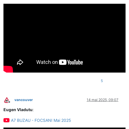
5
vancouver
14 mai 2025, 09:07
Deconectat
Eugen Vladutu
:
A7 BUZAU - FOCSANI Mai 2025