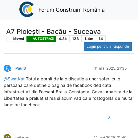
Forum Construim România
A7 Ploiești - Bacău - Suceava
4.3k
123
1.4m
14
Moved
AUTOSTRĂZI
Login pentru a răspunde
P
PaulS
11 mai 2025, 21:35
Deconectat
@
SwatKat
Totul a pornit de la o discutie a unor soferi cu o
persoana care detine o pagina de facebook dedicata
infrastructurii din Focsani-Braila-Constanta. Ceva jurnalista de la
Libertatea a preluat stirea si acum vad ca e rostogolita de multa
lume pe facebook.
0
M
mike_us
11 mai 2025, 21:40