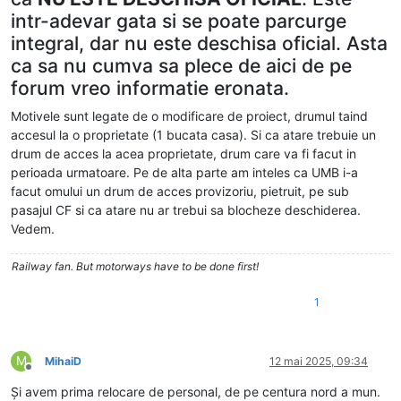
intr-adevar gata si se poate parcurge
integral, dar nu este deschisa oficial. Asta
ca sa nu cumva sa plece de aici de pe
forum vreo informatie eronata.
Motivele sunt legate de o modificare de proiect, drumul taind
accesul la o proprietate (1 bucata casa). Si ca atare trebuie un
drum de acces la acea proprietate, drum care va fi facut in
perioada urmatoare. Pe de alta parte am inteles ca UMB i-a
facut omului un drum de acces provizoriu, pietruit, pe sub
pasajul CF si ca atare nu ar trebui sa blocheze deschiderea.
Vedem.
Railway fan. But motorways have to be done first!
1
M
MihaiD
12 mai 2025, 09:34
Deconectat
Și avem prima relocare de personal, de pe centura nord a mun.