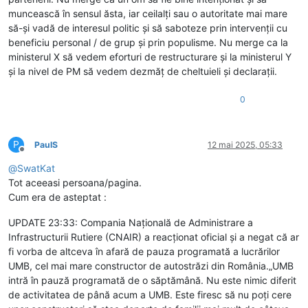
muncească în sensul ăsta, iar ceilalți sau o autoritate mai mare
să-și vadă de interesul politic și să saboteze prin intervenții cu
beneficiu personal / de grup și prin populisme. Nu merge ca la
ministerul X să vedem eforturi de restructurare și la ministerul Y
și la nivel de PM să vedem dezmăț de cheltuieli și declarații.
0
P
PaulS
12 mai 2025, 05:33
Deconectat
@
SwatKat
Tot aceeasi persoana/pagina.
Cum era de asteptat :
UPDATE 23:33: Compania Națională de Administrare a
Infrastructurii Rutiere (CNAIR) a reacționat oficial și a negat că ar
fi vorba de altceva în afară de pauza programată a lucrărilor
UMB, cel mai mare constructor de autostrăzi din România.„UMB
intră în pauză programată de o săptămână. Nu este nimic diferit
de activitatea de până acum a UMB. Este firesc să nu poți cere