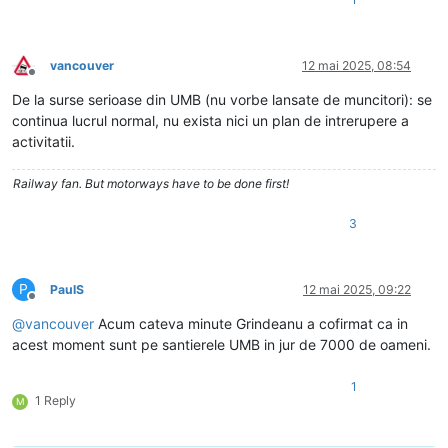
vancouver
12 mai 2025, 08:54
Deconectat
De la surse serioase din UMB (nu vorbe lansate de muncitori): se
continua lucrul normal, nu exista nici un plan de intrerupere a
activitatii.
Railway fan. But motorways have to be done first!
3
P
PaulS
12 mai 2025, 09:22
Deconectat
@
vancouver
Acum cateva minute Grindeanu a cofirmat ca in
acest moment sunt pe santierele UMB in jur de 7000 de oameni.
1
1 Reply
M