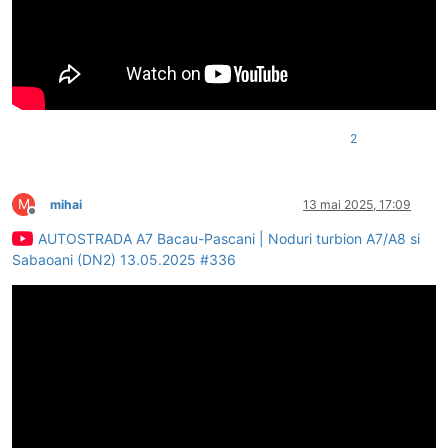
2
M
mihai
13 mai 2025, 17:09
Deconectat
AUTOSTRADA A7 Bacau-Pascani | Noduri turbion A7/A8 si
Sabaoani (DN2) 13.05.2025 #336