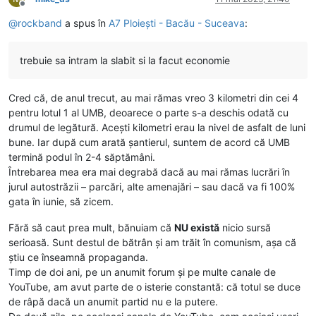
Deconectat
@
rockband
a spus în
A7 Ploiești - Bacău - Suceava
:
trebuie sa intram la slabit si la facut economie
Cred că, de anul trecut, au mai rămas vreo 3 kilometri din cei 4
pentru lotul 1 al UMB, deoarece o parte s-a deschis odată cu
drumul de legătură. Acești kilometri erau la nivel de asfalt de luni
bune. Iar după cum arată șantierul, suntem de acord că UMB
termină podul în 2-4 săptămâni.
Întrebarea mea era mai degrabă dacă au mai rămas lucrări în
jurul autostrăzii – parcări, alte amenajări – sau dacă va fi 100%
gata în iunie, să zicem.
Fără să caut prea mult, bănuiam că
NU există
nicio sursă
serioasă. Sunt destul de bătrân și am trăit în comunism, așa că
știu ce înseamnă propaganda.
Timp de doi ani, pe un anumit forum și pe multe canale de
YouTube, am avut parte de o isterie constantă: că totul se duce
de râpă dacă un anumit partid nu e la putere.