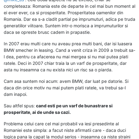
completeaza: Romania este de departe in cel mai bun moment al
ei ever ever, ca si prosperitate. Prosperitatea oamenilor din
Romania. Dar ea s-a cladit partial pe imprumuturi, adica pe truda
generatiilor viitoare. Suntem intr-o morisca a imprumuturilor si
daca se opreste brusc cadem in prapastie.
In 2007 erau multi care nu aveau prea multi bani, dar isi luasera
BMW smecher in leasing. Cand a venit criza in 2009 a trebuit sa-
l dea, pentru ca afacerea nu mai mergea si nu mai putea plati
ratele. Deci in 2007 chiar traia la un varf de prosperitate, dar
asta nu inseamna ca nu exista nici un risc sa o piarda.
Cam asa suntem noi acum: avem BMW, dar luat pe datorie. Si
daca din orice motiv nu mai putem plati ratele, va trebui sa-l
dam inapoi.
Sau altfel spus:
cand esti pe un varf de bunastrare si
prosperitate, ai de unde sa cazi.
Problema celui care cel mai probabil va iesi presedinte al
Romaniei este simpla: a facut niste afirmatii care - daca duci
logica pana la capat la modul serios - inseamna ca niste straini