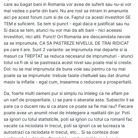
care au bagat bani in Romania vor avea de suferit sau nu-si vor
mai vedea o parte din bani. Nu are rost sa intram in amanunte
aici pe acest forum cum si de ce. Faptul ca acesti investitori SE
TEM e suficient. Se tem si punct - egal daca e justificat sau nu.
Si daca se tem, atunci nu vor mai da alti bani - nici aceeasi
investitori, nici altii. Punct! Ori Romania are deocamdata nevoie
sa se imprumute, CA SA PASTREZE NIVELUL DE TRAI RIDICAT
pe care il are. Sunt 2 variante: se imprumuta mai departe si ia
masuri ca TREPTAT sa reduca necesarul de imprumuturi - atunci
totul va fi ok si se pastreaza acest nivel sau poate mai si creste.
Doi: nu se mai imprumuta de buna voie sau pentru ca nu mai
poate sa se imprumute: trebuie taiate cheltuieli sau dat drumul
masiv la inflatie - egal cum, inseamna o reducere a prosperitatii.
Da, foarte multi oameni pur si simplu nu inteleg ca ne aflam pe
un varf de prosperitate. Li se pare o aberatie asta. Subiectiv li se
pare ca o ducem rau si ca atare ce poate sa fie mai rau? Fiecare
poate avea un anumit nivel de intelegere a realitatii din jur. Poti
sa ignori cu totul statisticile, poti sa ignori cu totul ca romanii fac
vacate ca niciodata in trecut, poti sa ignori ca se lucreaza la
autostrazi ca niciodata in trecut, etc... Si sa conteze doar