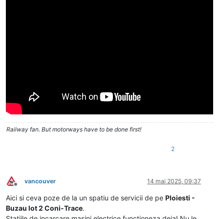
Railway fan. But motorways have to be done first!
2
vancouver
14 mai 2025, 09:37
Deconectat
Aici si ceva poze de la un spatiu de servicii de pe
Ploiesti -
Buzau lot 2 Coni-Trace
.
Statiile de incarcare masini electrice functioneza deja! Nu le