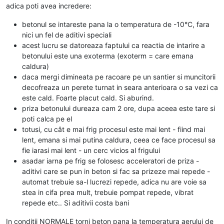
adica poti avea incredere:
betonul se intareste pana la o temperatura de -10°C, fara
nici un fel de aditivi speciali
acest lucru se datoreaza faptului ca reactia de intarire a
betonului este una exoterma (exoterm = care emana
caldura)
daca mergi dimineata pe racoare pe un santier si muncitorii
decofreaza un perete turnat in seara anterioara o sa vezi ca
este cald. Foarte placut cald. Si aburind.
priza betonului dureaza cam 2 ore, dupa aceea este tare si
poti calca pe el
totusi, cu cât e mai frig procesul este mai lent - fiind mai
lent, emana si mai putina caldura, ceea ce face procesul sa
fie iarasi mai lent - un cerc vicios al frigului
asadar iarna pe frig se folosesc acceleratori de priza -
aditivi care se pun in beton si fac sa prizeze mai repede -
automat trebuie sa-l lucrezi repede, adica nu are voie sa
stea in cifa prea mult, trebuie pompat repede, vibrat
repede etc.. Si aditivii costa bani
In conditii NORMALE torni beton pana la temperatura aerului de