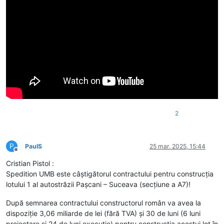
2
P
PaulS
25 mar. 2025, 15:44
Deconectat
Cristian Pistol :
Spedition UMB este câștigătorul contractului pentru construcția
lotului 1 al autostrăzii Pașcani – Suceava (secțiune a A7)!
După semnarea contractului constructorul român va avea la
dispoziție 3,06 miliarde de lei (fără TVA) și 30 de luni (6 luni
proiectare și 24 de luni execuție) pentru construcția acestui lot în