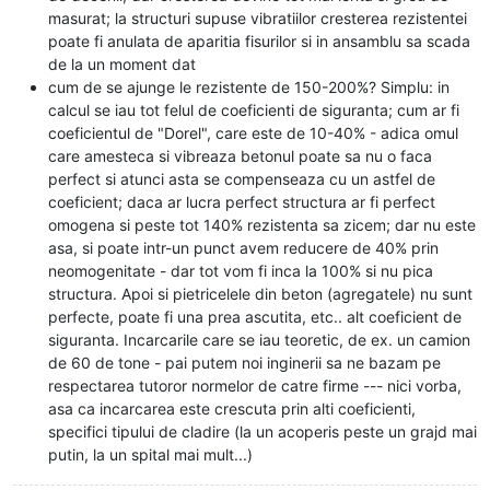
masurat; la structuri supuse vibratiilor cresterea rezistentei
poate fi anulata de aparitia fisurilor si in ansamblu sa scada
de la un moment dat
cum de se ajunge le rezistente de 150-200%? Simplu: in
calcul se iau tot felul de coeficienti de siguranta; cum ar fi
coeficientul de "Dorel", care este de 10-40% - adica omul
care amesteca si vibreaza betonul poate sa nu o faca
perfect si atunci asta se compenseaza cu un astfel de
coeficient; daca ar lucra perfect structura ar fi perfect
omogena si peste tot 140% rezistenta sa zicem; dar nu este
asa, si poate intr-un punct avem reducere de 40% prin
neomogenitate - dar tot vom fi inca la 100% si nu pica
structura. Apoi si pietricelele din beton (agregatele) nu sunt
perfecte, poate fi una prea ascutita, etc.. alt coeficient de
siguranta. Incarcarile care se iau teoretic, de ex. un camion
de 60 de tone - pai putem noi inginerii sa ne bazam pe
respectarea tutoror normelor de catre firme --- nici vorba,
asa ca incarcarea este crescuta prin alti coeficienti,
specifici tipului de cladire (la un acoperis peste un grajd mai
putin, la un spital mai mult...)