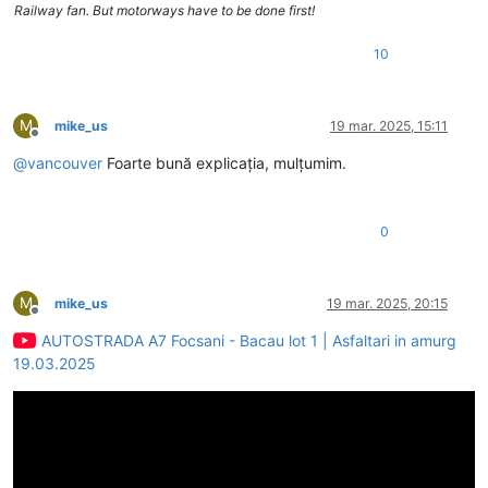
Railway fan. But motorways have to be done first!
10
M
mike_us
19 mar. 2025, 15:11
Deconectat
@
vancouver
Foarte bună explicația, mulțumim.
0
M
mike_us
19 mar. 2025, 20:15
Deconectat
AUTOSTRADA A7 Focsani - Bacau lot 1 | Asfaltari in amurg
19.03.2025