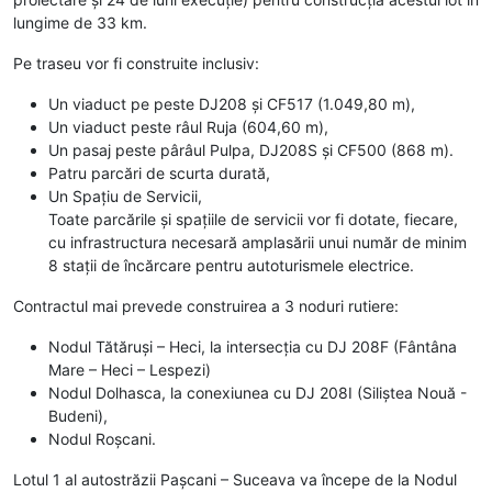
lungime de 33 km.
Pe traseu vor fi construite inclusiv:
Un viaduct pe peste DJ208 și CF517 (1.049,80 m),
Un viaduct peste râul Ruja (604,60 m),
Un pasaj peste pârâul Pulpa, DJ208S și CF500 (868 m).
Patru parcări de scurta durată,
Un Spațiu de Servicii,
Toate parcările și spațiile de servicii vor fi dotate, fiecare,
cu infrastructura necesară amplasării unui număr de minim
8 stații de încărcare pentru autoturismele electrice.
Contractul mai prevede construirea a 3 noduri rutiere:
Nodul Tătăruși – Heci, la intersecția cu DJ 208F (Fântâna
Mare – Heci – Lespezi)
Nodul Dolhasca, la conexiunea cu DJ 208I (Siliștea Nouă -
Budeni),
Nodul Roșcani.
Lotul 1 al autostrăzii Pașcani – Suceava va începe de la Nodul