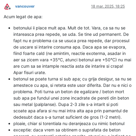
vancouver
18 mar. 2025, 18:25
Deconectat
Acum legat de apa:
betonului ii place mult apa. Mult de tot. Vara, ca sa nu se
intareasca prea repede, se uda. Se tine ud permanent. De
fapt nu e problema ca se usuca prea repede, dar procesul
de uscare si intarire consuma apa. Daca apa se evapora,
fiind foarte cald (ne amintim, reactie exoterma, asadar in
aer sa zicem vara +35°C, atunci betonul are +50°C) nu mai
are cum sa se intample reactia asta de intarire si crapa!
Apar fisuri urate.
betonul se poate turna si sub apa; cu grija desigur, sa nu se
amestece cu apa, si reteta este usor diferita. Dar nu e nici o
problema. Poti turna un beton de egalizare / beton mort
sub apa pe fundul unei zone incadrate de pereti din beton
sau metal (palplanse). Dupa 2-3 zile s-a intarit si poti
scoate apa afara si nu mai intra alta apa prin pamantul de
dedesubt daca s-a turnat suficient de gros (1-2 metri).
ploaie, chiar si torentiala nu deranjeaza cu nimic betonul
exceptie: daca vrem sa obtinem o suprafata de beton