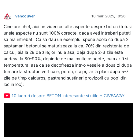
vancouver
18 mar. 2025, 18:26
Deconectat
Cine are chef, aici un video cu alte aspecte despre beton (totusi
unele aspecte nu sunt 100% corecte, daca aveti intrebari puteti
sa ma intrebati. Ca sa dau un exemplu, spune acolo ca dupa 2
saptamani betonul se maturizeaza la ca. 70% din rezistenta de
calcul, aia la 28 de zile; ori nu e asa, deja dupa 2-3 zile este
undeva la 80-90%, depinde de mai multe aspecte, cum ar fi si
temperatura; asa ca se decofreaza intr-o veselie a doua zi dupa
turnare la structuri verticale, pereti, stalpi, iar la placi dupa 5-7
zile pe timp calduros, pastrand sustineri provizorii cu popi din
loc in loc):
10 lucruri despre BETON interesante și utile + GIVEAWAY