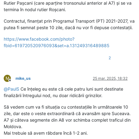
Rutier Pașcani (care aparține tronsonului anterior al A7) și se va
termina în nodul rutier Roșcani.
Contractul, finanțat prin Programul Transport (PT) 2021-2027, va
putea fi semnat peste 10 zile, dacă nu vor fi depuse contestații.
https://www.facebook.com/photo?
fbid=619720520976093&set=a.131249316489885
2
M
mike_us
25 mar. 2025, 18:32
Deconectat
@
PaulS
Ce înțeleg eu este că cele patru luni sunt destinate
finalizării întregului nod, nu doar ridicării grinzilor.
Să vedem cum va fi situația cu contestațiile în următoarele 10
zile, dar este o veste extraordinară că avansăm spre Suceava.
A7 și câteva segmente din A8 vor schimba complet traficul din
Moldova.
Mai trebuie să avem răbdare încă 1-2 ani.