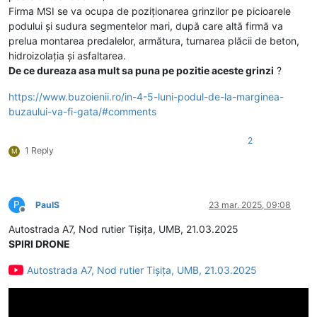
Firma MSI se va ocupa de poziționarea grinzilor pe picioarele
podului și sudura segmentelor mari, după care altă firmă va
prelua montarea predalelor, armătura, turnarea plăcii de beton,
hidroizolația și asfaltarea.
De ce dureaza asa mult sa puna pe pozitie aceste grinzi
?
https://www.buzoienii.ro/in-4-5-luni-podul-de-la-marginea-
buzaului-va-fi-gata/#comments
2
1 Reply
M
P
PaulS
23 mar. 2025, 09:08
Deconectat
Autostrada A7, Nod rutier Tișița, UMB, 21.03.2025
SPIRI DRONE
Autostrada A7, Nod rutier Tișița, UMB, 21.03.2025