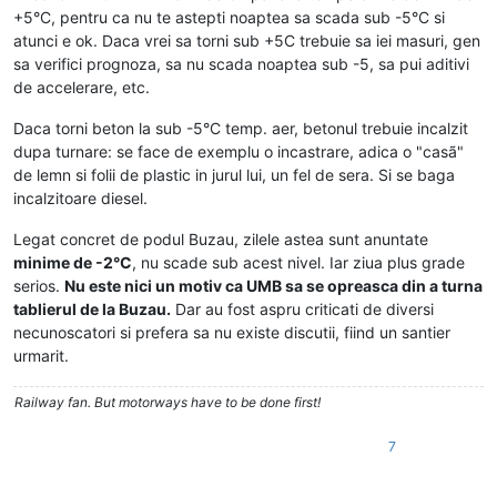
+5°C, pentru ca nu te astepti noaptea sa scada sub -5°C si
atunci e ok. Daca vrei sa torni sub +5C trebuie sa iei masuri, gen
sa verifici prognoza, sa nu scada noaptea sub -5, sa pui aditivi
de accelerare, etc.
Daca torni beton la sub -5°C temp. aer, betonul trebuie incalzit
dupa turnare: se face de exemplu o incastrare, adica o "casã"
de lemn si folii de plastic in jurul lui, un fel de sera. Si se baga
incalzitoare diesel.
Legat concret de podul Buzau, zilele astea sunt anuntate
minime de -2°C
, nu scade sub acest nivel. Iar ziua plus grade
serios.
Nu este nici un motiv ca UMB sa se opreasca din a turna
tablierul de la Buzau.
Dar au fost aspru criticati de diversi
necunoscatori si prefera sa nu existe discutii, fiind un santier
urmarit.
Railway fan. But motorways have to be done first!
7