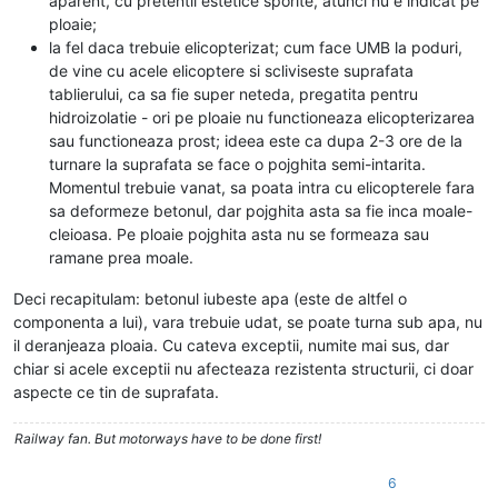
aparent, cu pretentii estetice sporite, atunci nu e indicat pe
ploaie;
la fel daca trebuie elicopterizat; cum face UMB la poduri,
de vine cu acele elicoptere si scliviseste suprafata
tablierului, ca sa fie super neteda, pregatita pentru
hidroizolatie - ori pe ploaie nu functioneaza elicopterizarea
sau functioneaza prost; ideea este ca dupa 2-3 ore de la
turnare la suprafata se face o pojghita semi-intarita.
Momentul trebuie vanat, sa poata intra cu elicopterele fara
sa deformeze betonul, dar pojghita asta sa fie inca moale-
cleioasa. Pe ploaie pojghita asta nu se formeaza sau
ramane prea moale.
Deci recapitulam: betonul iubeste apa (este de altfel o
componenta a lui), vara trebuie udat, se poate turna sub apa, nu
il deranjeaza ploaia. Cu cateva exceptii, numite mai sus, dar
chiar si acele exceptii nu afecteaza rezistenta structurii, ci doar
aspecte ce tin de suprafata.
Railway fan. But motorways have to be done first!
6