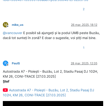
2
M
mike_us
26 mar. 2025, 18:12
Deconectat
@
vancouver
E posibil să ajungeți și la podul UMB peste Buzău,
dacă tot sunteți în zonă? E doar o sugestie, voi știți mai bine.
1
P
PaulS
28 mar. 2025, 12:35
Deconectat
Autostrada A7 - Ploiești - Buzău, Lot 2, Stadiu Pasaj DJ 102H,
KM 26, CONI-TRACE [27.03.2025]
Ștef
Autostrada A7 - Ploiești - Buzău, Lot 2, Stadiu Pasaj DJ
102H, KM 26, CONI-TRACE [27.03.2025]