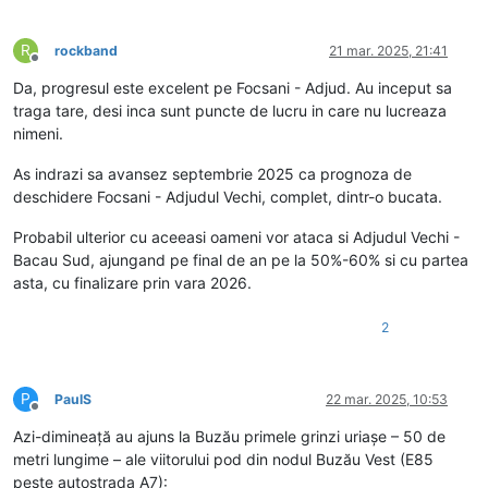
R
rockband
21 mar. 2025, 21:41
Deconectat
Da, progresul este excelent pe Focsani - Adjud. Au inceput sa
traga tare, desi inca sunt puncte de lucru in care nu lucreaza
nimeni.
As indrazi sa avansez septembrie 2025 ca prognoza de
deschidere Focsani - Adjudul Vechi, complet, dintr-o bucata.
Probabil ulterior cu aceeasi oameni vor ataca si Adjudul Vechi -
Bacau Sud, ajungand pe final de an pe la 50%-60% si cu partea
asta, cu finalizare prin vara 2026.
2
P
PaulS
22 mar. 2025, 10:53
Deconectat
Azi-dimineață au ajuns la Buzău primele grinzi uriașe – 50 de
metri lungime – ale viitorului pod din nodul Buzău Vest (E85
peste autostrada A7):