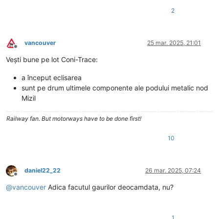
2
vancouver
25 mar. 2025, 21:01
Deconectat
Vești bune pe lot Coni-Trace:
a început eclisarea
sunt pe drum ultimele componente ale podului metalic nod
Mizil
Railway fan. But motorways have to be done first!
10
daniel22_22
26 mar. 2025, 07:24
Deconectat
@
vancouver
Adica facutul gaurilor deocamdata, nu?
1