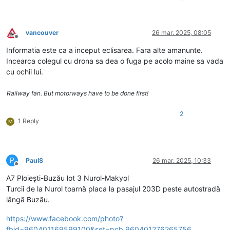
vancouver
26 mar. 2025, 08:05
Deconectat
Informatia este ca a inceput eclisarea. Fara alte amanunte.
Incearca colegul cu drona sa dea o fuga pe acolo maine sa vada
cu ochii lui.
Railway fan. But motorways have to be done first!
2
1 Reply
M
P
PaulS
26 mar. 2025, 10:33
Deconectat
A7 Ploiești-Buzău lot 3 Nurol-Makyol
Turcii de la Nurol toarnă placa la pasajul 203D peste autostradă
lângă Buzău.
https://www.facebook.com/photo?
fbid=960401169599100&set=pcb.960401276265756