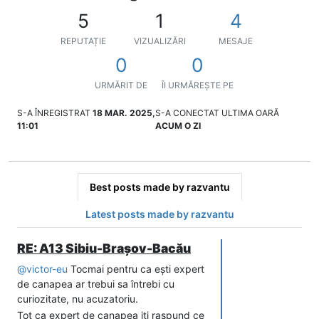
5
1
4
REPUTAȚIE
VIZUALIZĂRI
MESAJE
0
0
URMĂRIT DE
ÎI URMĂREȘTE PE
S-A ÎNREGISTRAT
18 MAR. 2025,
S-A CONECTAT ULTIMA OARĂ
11:01
ACUM O ZI
Best posts made by razvantu
Latest posts made by razvantu
RE: A13 Sibiu-Brașov-Bacău
@
victor-eu
Tocmai pentru ca ești expert
de canapea ar trebui sa întrebi cu
curiozitate, nu acuzatoriu.
Tot ca expert de canapea iti raspund ce