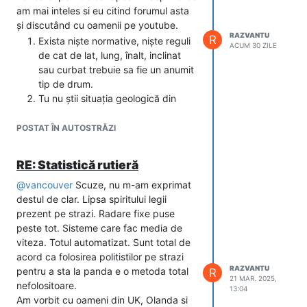
am mai inteles si eu citind forumul asta
și discutând cu oamenii pe youtube.
RAZVANTU
R
Exista niște normative, niște reguli
ACUM 30 ZILE
de cat de lat, lung, înalt, inclinat
sau curbat trebuie sa fie un anumit
tip de drum.
Tu nu știi situația geologică din
teren. Poate o zonă care ți se pare
campanie pură, de fapt. 60% din
POSTAT ÎN AUTOSTRĂZI
an este semi mlăștioansă și cand
pui cateva sute de tone de balast
RE: Statistică rutieră
și sute/mii de masini de 2-50 de
@
vancouver
tone, pamant ala se lasa ca la
Scuze, nu m-am exprimat
destul de clar. Lipsa spiritului legii
nebuni. Vezi pe A3 ce mai fug
prezent pe strazi. Radare fixe puse
dealurile alea, de a trebui UMB sa
peste tot. Sisteme care fac media de
revina in aprox. 10 puncte cu forari
viteza. Totul automatizat. Sunt total de
și intariri suplimentare care costă
acord ca folosirea politistilor pe strazi
timp și bani. Daca se calcula bine
RAZVANTU
pentru a sta la panda e o metoda total
de la inceput nu mai aveai
R
21 MAR. 2025,
nefolositoare.
probleme.
13:04
Am vorbit cu oameni din UK, Olanda si
Tu nu știi situația juridică din teren.