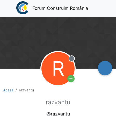
Forum Construim România
R
Deconectat
Acasă
razvantu
razvantu
@razvantu