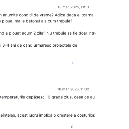
18 mar. 2025, 11:10
r in anumite conditii de vreme? Adica daca ei toarna
e ploua, mai e betonul ala cum trebuie?
 a plouat acum 2 zile? Nu trebuie sa fie doar intr-
imii 3-4 ani de cand urmaresc proiectele de
1
18 mar. 2025, 11:32
nd temperaturile depășesc 10 grade ziua, ceea ce au
eînțeles, acest lucru implică o creștere a costurilor.
0