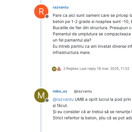
razvantu
R
Pare ca aici sunt oameni care se pricep la
Deconectat
beton pe 1-2 grade si noaptea sunt -10, 
Bucatile de fier din structura. Presupun ca
Pamantul de umplutura se compacteaza int
un fel pamantul ala?
Eu intreb pentru ca am invatat diverse info
infrastructura mare.
2 Replies
Last reply
18 mar. 2025, 11:32
M
mike_us
@razvantu
M
@
razvantu
UMB a oprit lucrul la pod prin
Deconectat
și făcut.
Și eu consider că ar trebui să se renunțe 
Strict referitor la beton, știu că se pot a