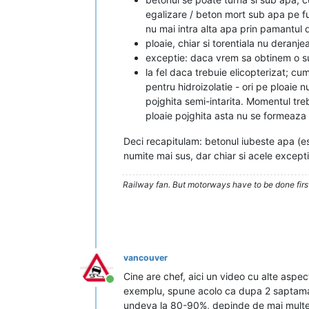
egalizare / beton mort sub apa pe fu
nu mai intra alta apa prin pamantul 
ploaie, chiar si torentiala nu deranj
exceptie: daca vrem sa obtinem o sup
la fel daca trebuie elicopterizat; cu
pentru hidroizolatie - ori pe ploaie
pojghita semi-intarita. Momentul tre
ploaie pojghita asta nu se formeaz
Deci recapitulam: betonul iubeste apa (es
numite mai sus, dar chiar si acele excepti
Railway fan. But motorways have to be done firs
vancouver
Cine are chef, aici un video cu alte aspe
Conectat
exemplu, spune acolo ca dupa 2 saptamani 
undeva la 80-90%, depinde de mai multe as