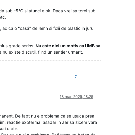
a sub -5°C si atunci e ok. Daca vrei sa torni sub
etc.
dica o "casã" de lemn si folii de plastic in jurul
 plus grade serios.
Nu este nici un motiv ca UMB sa
nu existe discutii, fiind un santier urmarit.
7
18 mar. 2025, 18:25
ermanent. De fapt nu e problema ca se usuca prea
im, reactie exoterma, asadar in aer sa zicem vara
uri urate.
. Dar nu e nici o problema. Poti turna un beton de