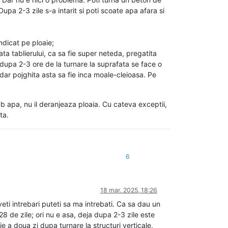
pa 2-3 zile s-a intarit si poti scoate apa afara si
ndicat pe ploaie;
ata tablierului, ca sa fie super neteda, pregatita
 dupa 2-3 ore de la turnare la suprafata se face o
dar pojghita asta sa fie inca moale-cleioasa. Pe
b apa, nu il deranjeaza ploaia. Cu cateva exceptii,
ta.
6
18 mar. 2025, 18:26
ti intrebari puteti sa ma intrebati. Ca sa dau un
 de zile; ori nu e asa, deja dupa 2-3 zile este
 a doua zi dupa turnare la structuri verticale,