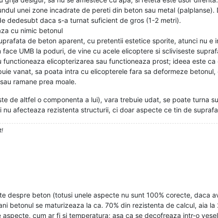
ndul unei zone incadrate de pereti din beton sau metal (palplanse). Du
de dedesubt daca s-a turnat suficient de gros (1-2 metri).
eaza cu nimic betonul
rafata de beton aparent, cu pretentii estetice sporite, atunci nu e i
m face UMB la poduri, de vine cu acele elicoptere si scliviseste supraf
 nu functioneaza elicopterizarea sau functioneaza prost; ideea este ca
buie vanat, sa poata intra cu elicopterele fara sa deformeze betonul, 
a sau ramane prea moale.
te de altfel o componenta a lui), vara trebuie udat, se poate turna su
i nu afecteaza rezistenta structurii, ci doar aspecte ce tin de suprafa
t!
cte despre beton (totusi unele aspecte nu sunt 100% corecte, daca ave
betonul se maturizeaza la ca. 70% din rezistenta de calcul, aia la 28
pecte, cum ar fi si temperatura; asa ca se decofreaza intr-o veselie