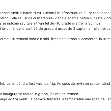
 constructii si intreb si eu. Lucratul la infrastructura nu se face doa
betonul ala se usuca cum trebuie? daca ei toarna beton si peste 2 or
 se indoaie sau taie intr-un fel de -10 grade si altfel la 35, nu?
r-un fel cand sunt 25 de grade si uscat de 3 saptamani si altfel cand
rmatii si termeni doar din stiri, filmari din drona si comentarii in ult
 februarie, când a fost valul de frig. Au spus că revin pe șantier câ
la inaugurările făcute în grabă, înainte de termen.
dăuga aditivi pentru a permite turnarea la temperaturi mai scăzute. Bin