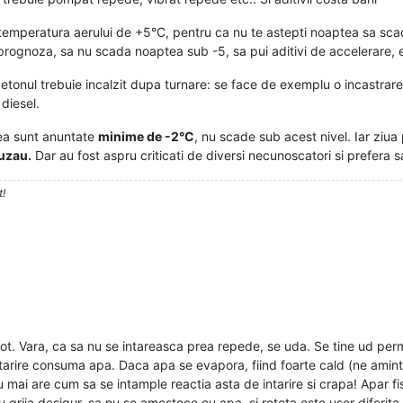
temperatura aerului de +5°C, pentru ca nu te astepti noaptea sa scad
i prognoza, sa nu scada noaptea sub -5, sa pui aditivi de accelerare, 
tonul trebuie incalzit dupa turnare: se face de exemplu o incastrare, a
 diesel.
tea sunt anuntate
minime de -2°C
, nu scade sub acest nivel. Iar ziua
Buzau.
Dar au fost aspru criticati de diversi necunoscatori si prefera sa 
t!
 tot. Vara, ca sa nu se intareasca prea repede, se uda. Se tine ud p
tarire consuma apa. Daca apa se evapora, fiind foarte cald (ne amint
mai are cum sa se intample reactia asta de intarire si crapa! Apar fis
 grija desigur, sa nu se amestece cu apa, si reteta este usor diferita