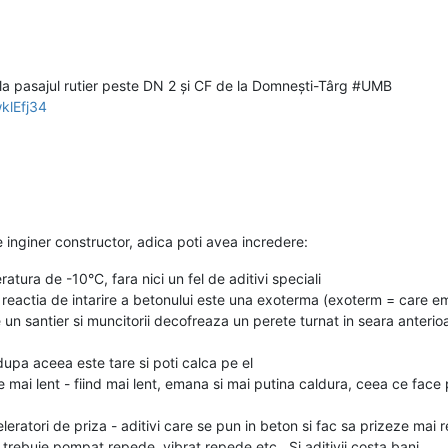
 la pasajul rutier peste DN 2 și CF de la Domnești-Târg #UMB
klEfj34
e inginer constructor, adica poti avea incredere:
atura de -10°C, fara nici un fel de aditivi speciali
a reactia de intarire a betonului este una exoterma (exoterm = care 
n santier si muncitorii decofreaza un perete turnat in seara anterioar
upa aceea este tare si poti calca pe el
e mai lent - fiind mai lent, emana si mai putina caldura, ceea ce face p
leratori de priza - aditivi care se pun in beton si fac sa prizeze mai
, trebuie pompat repede, vibrat repede etc.. Si aditivii costa bani