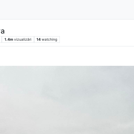
va
1.4m
vizualizări
14
watching