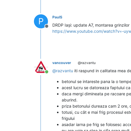
PaulS
P
DRDP Iași: update A7, montarea grinzilor
Deconectat
https://www.youtube.com/watch?v=-uyw
vancouver
@razvantu
@
razvantu
iti raspund in calitatea mea d
Conectat
betonul se intareste pana la o temper
acest lucru se datoreaza faptului c
daca mergi dimineata pe racoare pe u
aburind.
priza betonului dureaza cam 2 ore, d
totusi, cu cât e mai frig procesul est
frigului
asadar iarna pe frig se folosesc acce
nu are voie sa stea in cifa prea mult