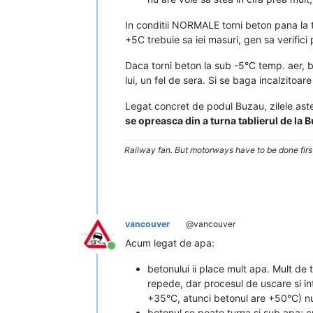
In conditii NORMALE torni beton pana la 
+5C trebuie sa iei masuri, gen sa verific
Daca torni beton la sub -5°C temp. aer, be
lui, un fel de sera. Si se baga incalzitoare
Legat concret de podul Buzau, zilele as
se opreasca din a turna tablierul de la 
Railway fan. But motorways have to be done firs
vancouver
@vancouver
Acum legat de apa:
Conectat
betonului ii place mult apa. Mult de
repede, dar procesul de uscare si in
+35°C, atunci betonul are +50°C) nu 
betonul se poate turna si sub apa; cu