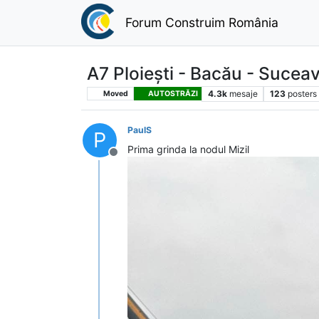
Forum Construim România
A7 Ploiești - Bacău - Sucea
4.3k
mesaje
123
posters
Moved
AUTOSTRĂZI
PaulS
P
Prima grinda la nodul Mizil
Deconectat