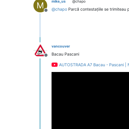
mike_us
@chapo
M
@
chapo
Parcă contestațiile se trimiteau 
Deconectat
vancouver
Bacau Pascani
Deconectat
AUTOSTRADA A7 Bacau - Pascani | Nod