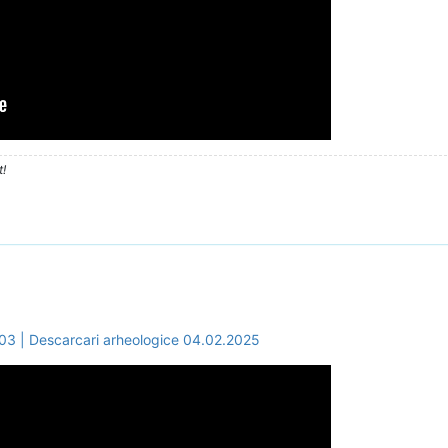
t!
 | Descarcari arheologice 04.02.2025