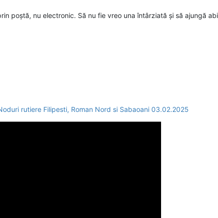
prin poștă, nu electronic. Să nu fie vreo una întârziată și să ajungă a
uri rutiere Filipesti, Roman Nord si Sabaoani 03.02.2025