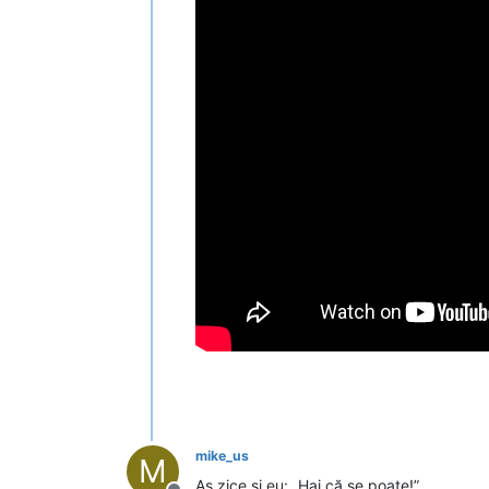
mike_us
M
Aș zice și eu: „Hai că se poate!”