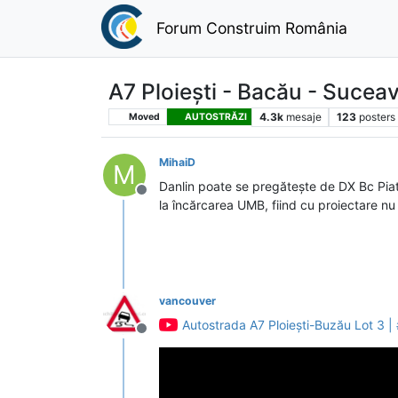
Forum Construim România
A7 Ploiești - Bacău - Sucea
4.3k
mesaje
123
posters
Moved
AUTOSTRĂZI
MihaiD
M
Danlin poate se pregătește de DX Bc Piatr
Deconectat
la încărcarea UMB, fiind cu proiectare n
vancouver
Autostrada A7 Ploiești-Buzău Lot 3
Deconectat