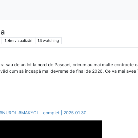
va
1.4m
vizualizări
14
watching
a sau de un lot la nord de Pașcani, oricum au mai multe contracte câ
u văd cum să înceapă mai devreme de final de 2026. Ce va mai avea î
 | #NUROL #MAKYOL | complet | 2025.01.30