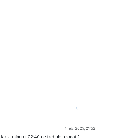
3
1 feb. 2025, 21:52
Iar la minutul 02;40 ce trebuie relocat ?