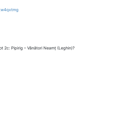
gkw4qxtmg
 Lot 2c: Pipirig – Vânători Neamț (Leghin)?