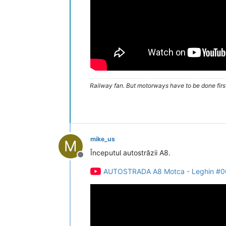
Railway fan. But motorways have to be done firs
mike_us
M
Începutul autostrăzii A8.
Deconectat
AUTOSTRADA A8 Motca - Leghin #003