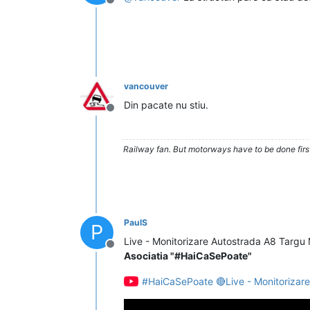
Deconectat
vancouver
Din pacate nu stiu.
Deconectat
Railway fan. But motorways have to be done firs
PaulS
P
Live - Monitorizare Autostrada A8 Targu
Deconectat
Asociatia "#HaiCaSePoate"
#HaiCaSePoate 🔴Live - Monitorizare