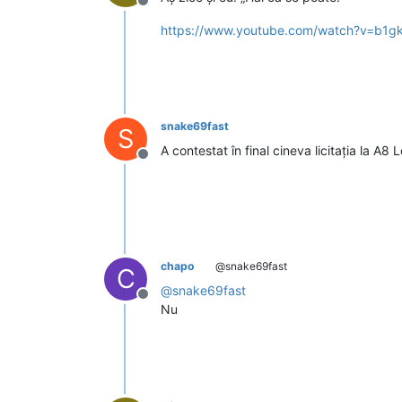
Deconectat
https://www.youtube.com/watch?v=b1
snake69fast
S
A contestat în final cineva licitația la A8
Deconectat
chapo
@snake69fast
C
@
snake69fast
Deconectat
Nu