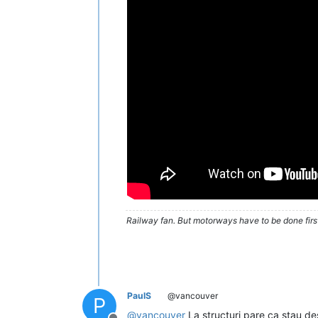
Railway fan. But motorways have to be done firs
PaulS
@vancouver
P
@
vancouver
La structuri pare ca stau des