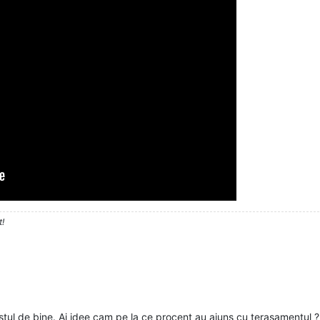
t!
tul de bine. Ai idee cam pe la ce procent au ajuns cu terasamentul ? 