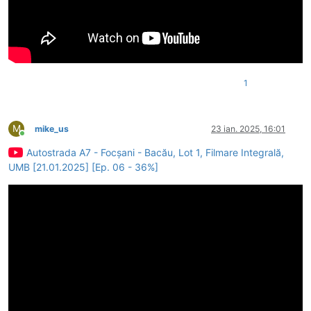
1
M
mike_us
23 ian. 2025, 16:01
Conectat
Autostrada A7 - Focșani - Bacău, Lot 1, Filmare Integrală,
UMB [21.01.2025] [Ep. 06 - 36%]