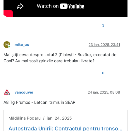
3
M
mike_us
23 ian. 2025, 23:41
Conectat
Mai știți ceva despre Lotul 2 (Ploiești - Buzău), executat de
Coni? Au mai sosit grinzile care trebuiau livrate?
0
vancouver
24 ian. 2025, 08:08
Deconectat
A8 Tg Frumos - Letcani trimis în SEAP:
Mădălina Podaru / ian. 24, 2025
Autostrada Unirii: Contractul pentru tronsonul Târgu Frumos-Lețcani intră în procedura de licitație. Acesta are o valoare estimată la 5,5 miliarde de lei