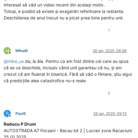
interesat să văd un video recent din același motiv.
Totuși, e posibil să existe și exagerări referitoare la restanțe.
Deschiderea de anul trecut nu a picat prea bine pentru unii.
1
M
MihaiD
26 ian. 2025, 06:59
Deconectat
@
mike_us
da, la ăla. Pentru ca am fost dintre cei care au spus
că se va deschide, inclusiv când unii garantau că nu, și am
crezut că am fluierat în biserică. Fără să văd o filmare, știu sigur
că predicțiile alea catastrofice nu-s reale.
2
P
PaulS
26 ian. 2025, 09:15
Deconectat
Raducu P Drum
AUTOSTRADA A7 Focsani - Bacau lot 2 | Lucrari zona Racaciuni
25.01.2025