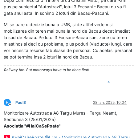
Dupa cum rezulta din interviul cu Cristian Pistol, pe care l-am
pus pe subiectul "Autostrazi", lotul 3 Focsani - Bacau nu va fi
gata anul asta. In schimb 2 loturi din Bacau-Pascani.
Mi se pare o decizie buna a UMB, si de altfel vedem si
mobilizarea din teren mai buna la nord de Bacau decat imediat
la sud de Bacau. Pe lotul 3 Focsani-Bacau sunt zone cu teren
mlastinos si deci cu probleme, plus poduri (viaducte) lungi, care
vor necesita resurse fabuloase de personal. Cu acelasi personal
se pot termina insa 2 loturi la nord de Bacau.
Railway fan. But motorways have to be done first!
4
P
PaulS
28 ian. 2025, 10:04
Deconectat
Monitorizare Autostrada A8 Targu Mures - Targu Neamt,
Sectiunea 3 (25/01/2025)
Asociatia "#HaiCaSePoate"
#HaiCaSePoate 🔴Live - Monitorizare Autostrada A8 Targu