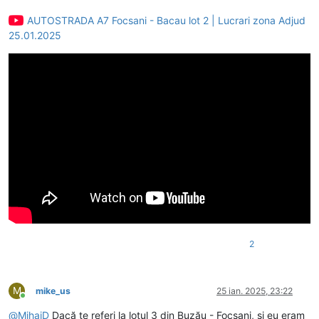
AUTOSTRADA A7 Focsani - Bacau lot 2 | Lucrari zona Adjud
25.01.2025
2
M
mike_us
25 ian. 2025, 23:22
Conectat
@
MihaiD
Dacă te referi la lotul 3 din Buzău - Focșani, și eu eram