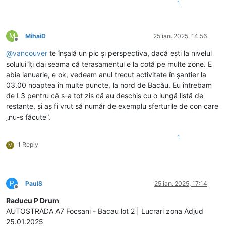
1
M
MihaiD
25 ian. 2025, 14:56
Deconectat
@
vancouver
te înșală un pic și perspectiva, dacă ești la nivelul
solului îți dai seama că terasamentul e la cotă pe multe zone. E
abia ianuarie, e ok, vedeam anul trecut activitate în șantier la
03.00 noaptea în multe puncte, la nord de Bacău. Eu întrebam
de L3 pentru că s-a tot zis că au deschis cu o lungă listă de
restanțe, și aș fi vrut să număr de exemplu sferturile de con care
„nu-s făcute”.
1
1 Reply
M
P
PaulS
25 ian. 2025, 17:14
Deconectat
Raducu P Drum
AUTOSTRADA A7 Focsani - Bacau lot 2 | Lucrari zona Adjud
25.01.2025