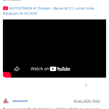
AUTOSTRADA A7 Focsani - Bacau lot 2 | Lucrari zona
Racaciuni 25.01.2025
2
vancouver
26 ian. 2025, 10:03
Deconectat