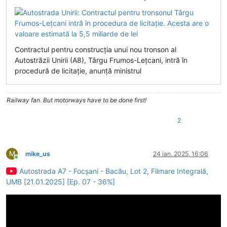
Contractul pentru construcția unui nou tronson al
Autostrăzii Unirii (A8), Târgu Frumos-Lețcani, intră în
procedură de licitație, anunță ministrul
Railway fan. But motorways have to be done first!
2
M
mike_us
24 ian. 2025, 16:06
Conectat
Autostrada A7 - Focșani - Bacău, Lot 2, Filmare Integrală,
UMB [21.01.2025] [Ep. 07 - 36%]