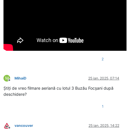
2
M
MihaiD
25 ian. 2025, 07:14
Deconectat
Știți de vreo filmare aeriană cu lotul 3 Buzău Focșani după
deschidere?
1
vancouver
25 ian. 2025, 14:22
Deconectat