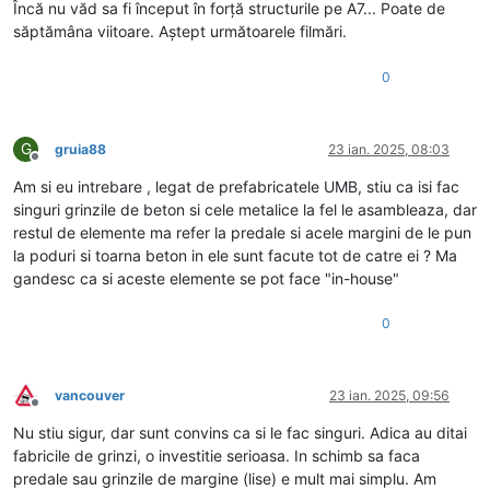
Încă nu văd sa fi început în forță structurile pe A7... Poate de
săptămâna viitoare. Aștept următoarele filmări.
0
G
gruia88
23 ian. 2025, 08:03
Deconectat
Am si eu intrebare , legat de prefabricatele UMB, stiu ca isi fac
singuri grinzile de beton si cele metalice la fel le asambleaza, dar
restul de elemente ma refer la predale si acele margini de le pun
la poduri si toarna beton in ele sunt facute tot de catre ei ? Ma
gandesc ca si aceste elemente se pot face "in-house"
0
vancouver
23 ian. 2025, 09:56
Deconectat
Nu stiu sigur, dar sunt convins ca si le fac singuri. Adica au ditai
fabricile de grinzi, o investitie serioasa. In schimb sa faca
predale sau grinzile de margine (lise) e mult mai simplu. Am