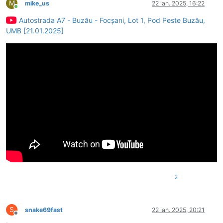
M
mike_us
22 ian. 2025, 16:22
Conectat
Autostrada A7 - Buzău - Focșani, Lot 1, Pod Peste Buzău,
UMB [21.01.2025]
2
S
snake69fast
22 ian. 2025, 20:21
Deconectat