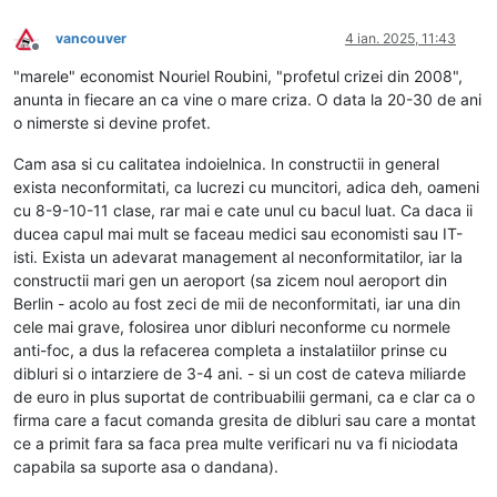
vancouver
4 ian. 2025, 11:43
Deconectat
"marele" economist Nouriel Roubini, "profetul crizei din 2008",
anunta in fiecare an ca vine o mare criza. O data la 20-30 de ani
o nimerste si devine profet.
Cam asa si cu calitatea indoielnica. In constructii in general
exista neconformitati, ca lucrezi cu muncitori, adica deh, oameni
cu 8-9-10-11 clase, rar mai e cate unul cu bacul luat. Ca daca ii
ducea capul mai mult se faceau medici sau economisti sau IT-
isti. Exista un adevarat management al neconformitatilor, iar la
constructii mari gen un aeroport (sa zicem noul aeroport din
Berlin - acolo au fost zeci de mii de neconformitati, iar una din
cele mai grave, folosirea unor dibluri neconforme cu normele
anti-foc, a dus la refacerea completa a instalatiilor prinse cu
dibluri si o intarziere de 3-4 ani. - si un cost de cateva miliarde
de euro in plus suportat de contribuabilii germani, ca e clar ca o
firma care a facut comanda gresita de dibluri sau care a montat
ce a primit fara sa faca prea multe verificari nu va fi niciodata
capabila sa suporte asa o dandana).