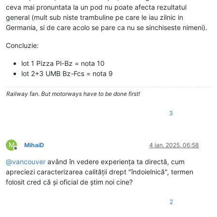
ceva mai pronuntata la un pod nu poate afecta rezultatul
general (mult sub niste trambuline pe care le iau zilnic in
Germania, si de care acolo se pare ca nu se sinchiseste nimeni).
Concluzie:
lot 1 Pizza Pl-Bz = nota 10
lot 2+3 UMB Bz-Fcs = nota 9
Railway fan. But motorways have to be done first!
3
M
MihaiD
4 ian. 2025, 06:58
Deconectat
@
vancouver
având în vedere experiența ta directă, cum
apreciezi caracterizarea calității drept "îndoielnică", termen
folosit cred că și oficial de știm noi cine?
2