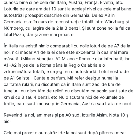
cunosc bine și pe cele din Italia, Austria, Franța, Elveția, etc.
Loturile pe care am dat 10 sunt la același nivel cu cele mai bune
autostrăzi proaspăt deschise din Germania. De ex A3 in
Germania este în curs de reconstrucție totală intre Würzburg și
Nürnberg, cu lărgire de la 2 la 3 benzi. Și sunt zone noi la fel ca
lotul Pizza, dar și zone mai proaste.
În Italia nu există nimic comparabil cu noile loturi de pe A7 de la
noi, nici măcar A4 de la ei care este excelentă în cea mai mare
măsură. (Milano-Veneția). A2 Milano - Roma e clar inferioară, iar
A1+A2 în jos de la Roma până la Regio Calabria e o
zdruncinătura totală, e un jeg, nu o autostradă. Lotul nostru de
pe A1 Saliste - Cunta e parfum. Mă refer desigur numai la
calitatea rulării, nu discutăm ca în Italia sunt zeci de km de
tuneluri, nu discutăm de relief, nu discutăm ca acolo sunt sute de
km și cu 3 sau 4 benzi, etc Nu discutam nici de volumele de
trafic, care sunt imense prin Germania, Austria sau Italia de nord.
Revenind la noi, am mers și pe A0 sud, loturile Alsim. Nota 10 și
aici.
Cele mai proaste autostrăzi de la noi sunt după părerea mea: