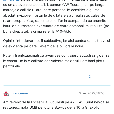
cu un autovehicul accesibil, comun (VW Touran), iar pe langa
marcajele caii de rulare, care personal le consider o gluma,
absolut invizibile , rosturile de dilatare slab realizate, calea de
rulare propriu zisa, da, este calorifer in comparatie cu anumite
loturi de autostrada executate de catre companii mult hulite (pe
buna dreptate), aici ma refer la A10-Aktor
Opiniile intradevar pot fi subiective, iar aici conteaza mult nivelul
de exigenta pe care il avem de la o lucrare noua.
Putem fi entuziasmati ca avem /se contruiesc autostrazi , dar sa
le construim la o calitate echivalenta maldarului de bani platiti
pentru ele.
3
vancouver
3 ian. 2025, 18:50
Deconectat
Am revenit de la Focsani la Bucuresti pe A7 + A3. Sunt nevoit sa
revizuiesc nota UMB pe lotul 3 Bz-Fcs de la 10 la 9. Explic: