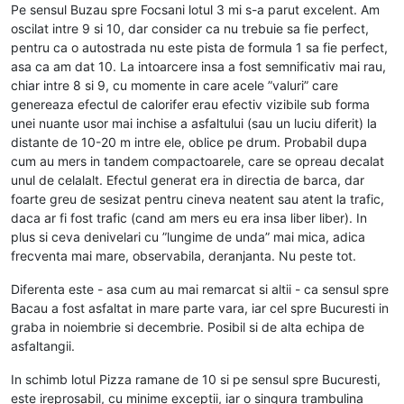
Pe sensul Buzau spre Focsani lotul 3 mi s-a parut excelent. Am
oscilat intre 9 si 10, dar consider ca nu trebuie sa fie perfect,
pentru ca o autostrada nu este pista de formula 1 sa fie perfect,
asa ca am dat 10. La intoarcere insa a fost semnificativ mai rau,
chiar intre 8 si 9, cu momente in care acele ”valuri” care
genereaza efectul de calorifer erau efectiv vizibile sub forma
unei nuante usor mai inchise a asfaltului (sau un luciu diferit) la
distante de 10-20 m intre ele, oblice pe drum. Probabil dupa
cum au mers in tandem compactoarele, care se opreau decalat
unul de celalalt. Efectul generat era in directia de barca, dar
foarte greu de sesizat pentru cineva neatent sau atent la trafic,
daca ar fi fost trafic (cand am mers eu era insa liber liber). In
plus si ceva denivelari cu ”lungime de unda” mai mica, adica
frecventa mai mare, observabila, deranjanta. Nu peste tot.
Diferenta este - asa cum au mai remarcat si altii - ca sensul spre
Bacau a fost asfaltat in mare parte vara, iar cel spre Bucuresti in
graba in noiembrie si decembrie. Posibil si de alta echipa de
asfaltangii.
In schimb lotul Pizza ramane de 10 si pe sensul spre Bucuresti,
este ireprosabil, cu minime exceptii, iar o singura trambulina