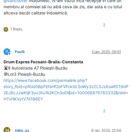
@
vancouver
mulțumesc. N-am văzut încă recepție în care un
membru al comisiei să nu aibă ceva de zis, dar asta e cu totul
altceva decât calitate îndoielnică.
2
1 Reply
M
P
PaulS
5 ian. 2025, 09:51
Deconectat
Drum Expres Focsani-Braila-Constanta
🛣️🚦 Autostrada A7 Ploiești-Buzău
🧭Lot3 Ploiești-Buzău
https://www.facebook.com/permalink.php?
story_fbid=pfbid0BpFEfsHf2oFVFckGLSoWy3zZLSJzEoaR519dP
2EJ6cJJwKtjF3uv3tu7A2KCh3oDl&id=100068876783332&rdid=
HTvHKVytV7d1B6EY
2
M
mike_us
6 ian. 2025, 22:54