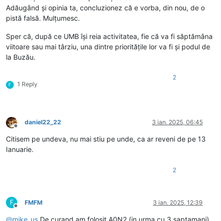
Adăugând și opinia ta, concluzionez că e vorba, din nou, de o
pistă falsă. Mulțumesc.
Sper că, după ce UMB își reia activitatea, fie că va fi săptămâna
viitoare sau mai târziu, una dintre prioritățile lor va fi și podul de
la Buzău.
2
1 Reply
F
daniel22_22
3 ian. 2025, 06:45
Deconectat
Citisem pe undeva, nu mai stiu pe unde, ca ar reveni de pe 13
Ianuarie.
2
F
FMFM
3 ian. 2025, 12:39
Deconectat
@
mike_us
De curand am folosit A0N2 (in urma cu 3 saptamani)