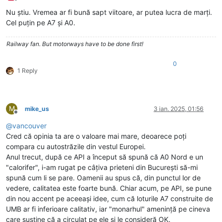
Deconectat
Nu știu. Vremea ar fi bună sapt viitoare, ar putea lucra de marți.
Cel puțin pe A7 și A0.
Railway fan. But motorways have to be done first!
0
1 Reply
M
mike_us
3 ian. 2025, 01:56
Deconectat
@
vancouver
Cred că opinia ta are o valoare mai mare, deoarece poți
compara cu autostrăzile din vestul Europei.
Anul trecut, după ce API a început să spună că A0 Nord e un
"calorifer", i-am rugat pe câțiva prieteni din București să-mi
spună cum li se pare. Oamenii au spus că, din punctul lor de
vedere, calitatea este foarte bună. Chiar acum, pe API, se pune
din nou accent pe aceeași idee, cum că loturile A7 construite de
UMB ar fi inferioare calitativ, iar "monarhul" amenință pe cineva
care susține că a circulat pe ele și le consideră OK.