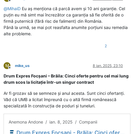
Deconectat
@
MihaiD
Eu aș menționa că parcă avem și 10 ani garanție. Cel
puțin eu mă simt mai încrezător ca garanția să fie oferită de o
firmă puternică (fără risc de faliment) din România.
Până la urmă, se mai pot reasfalta anumite porțiuni sau remedia
alte probleme.
2
M
mike_us
8 ian. 2025, 23:10
Deconectat
Drum Expres Focșani – Brăila: Cinci oferte pentru cel mai lung
drum scos la licitație într-un singur contract
Ar fi grozav să se semneze și anul acesta. Sunt cinci ofertanți.
Văd că UMB a licitat împreună cu o altă firmă românească
specializată în construcția de poduri și tuneluri.
Anemona Andone / ian. 8, 2025 / Companii
Drum Expres Focșani - Brăila: Cinci oferte pentru cel mai lung drum scos la licitație într-un singur contract - Economica.net