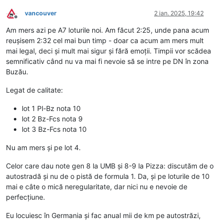
vancouver
2 ian. 2025, 19:42
Deconectat
Am mers azi pe A7 loturile noi. Am făcut 2:25, unde pana acum
reușisem 2:32 cel mai bun timp - doar ca acum am mers mult
mai legal, deci și mult mai sigur și fără emoții. Timpii vor scădea
semnificativ când nu va mai fi nevoie să se intre pe DN în zona
Buzău.
Legat de calitate:
lot 1 Pl-Bz nota 10
lot 2 Bz-Fcs nota 9
lot 3 Bz-Fcs nota 10
Nu am mers și pe lot 4.
Celor care dau note gen 8 la UMB și 8-9 la Pizza: discutăm de o
autostradă și nu de o pistă de formula 1. Da, și pe loturile de 10
mai e câte o mică neregularitate, dar nici nu e nevoie de
perfecțiune.
Eu locuiesc în Germania și fac anual mii de km pe autostrăzi,