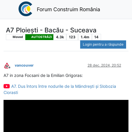
Forum Construim România
A7 Ploiești - Bacău - Suceava
4.3k
123
1.4m
14
Moved
AUTOSTRĂZI
Login pentru a răspunde
vancouver
28 dec. 2024, 20:52
Deconectat
A7 in zona Focsani de la Emilian Grigoras:
A7. Dus întors între nodurile de la Mândrești și Slobozia
Ciorasti