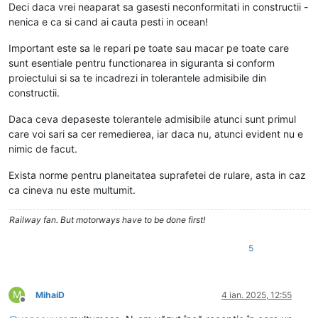
Deci daca vrei neaparat sa gasesti neconformitati in constructii -
nenica e ca si cand ai cauta pesti in ocean!
Important este sa le repari pe toate sau macar pe toate care
sunt esentiale pentru functionarea in siguranta si conform
proiectului si sa te incadrezi in tolerantele admisibile din
constructii.
Daca ceva depaseste tolerantele admisibile atunci sunt primul
care voi sari sa cer remedierea, iar daca nu, atunci evident nu e
nimic de facut.
Exista norme pentru planeitatea suprafetei de rulare, asta in caz
ca cineva nu este multumit.
Railway fan. But motorways have to be done first!
5
M
MihaiD
4 ian. 2025, 12:55
Deconectat