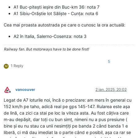
A1 Buc-pitești ieșire din Buc-km 36: nota 7
A1 Sibiu-Orăștie lot Săliște - Cunța: nota 6
Cea mai proasta autostrada pe care o cunosc la ora actuală:
A2 în Italia, Salerno-Cosenza: nota 3
Railway fan. But motorways have to be done first!
5
1 Reply
M
vancouver
2 ian. 2025, 20:02
Deconectat
Legat de A7 loturile noi, încă o precizare: am mers în general cu
152 km/h pe taho, adică real pe gps 145-147. Rularea este așa
de lină, ca zici ca stai pe loc la viteza asta. Au fost câțiva care
m-au depășit, dar toți cu bun simț, nimeni nu a pus presiune (
bine și eu nu stau ca unii nesimțiți pe banda 2 când banda 1 e
liberă, ci mă dau imediat la o parte când e posibil, așa ca rar se