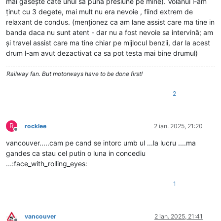
mai găsește câte unul să pună presiune pe mine). Volanul l-am
ținut cu 3 degete, mai mult nu era nevoie , fiind extrem de
relaxant de condus. (menționez ca am lane assist care ma tine in
banda daca nu sunt atent - dar nu a fost nevoie sa intervină; am
și travel assist care ma tine chiar pe mijlocul benzii, dar la acest
drum l-am avut dezactivat ca sa pot testa mai bine drumul)
Railway fan. But motorways have to be done first!
2
R
rocklee
2 ian. 2025, 21:20
Deconectat
vancouver.....cam pe cand se intorc umb ul ...la lucru ....ma
gandes ca stau cel putin o luna in concediu
...:face_with_rolling_eyes:
1
vancouver
2 ian. 2025, 21:41