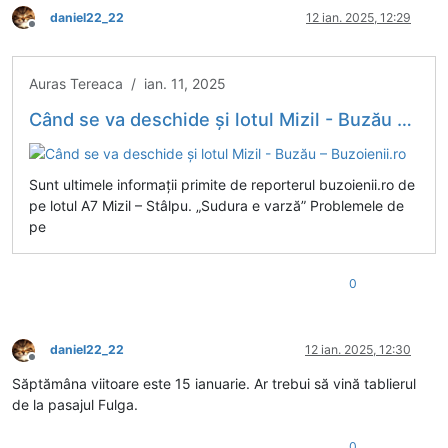
daniel22_22
12 ian. 2025, 12:29
Deconectat
Auras Tereaca / ian. 11, 2025
Când se va deschide și lotul Mizil - Buzău – Buzoienii.ro
Sunt ultimele informații primite de reporterul buzoienii.ro de
pe lotul A7 Mizil – Stâlpu. „Sudura e varză” Problemele de
pe
0
daniel22_22
12 ian. 2025, 12:30
Deconectat
Săptămâna viitoare este 15 ianuarie. Ar trebui să vină tablierul
de la pasajul Fulga.
0