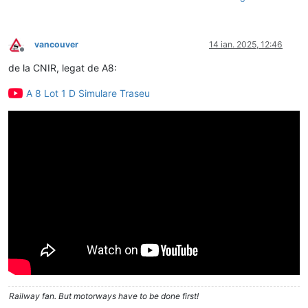
vancouver
14 ian. 2025, 12:46
Deconectat
de la CNIR, legat de A8:
A 8 Lot 1 D Simulare Traseu
Railway fan. But motorways have to be done first!