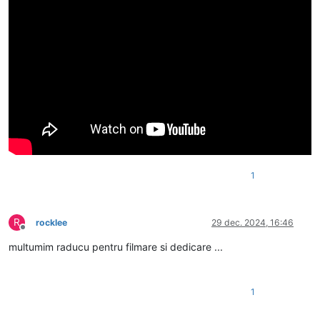
1
R
rocklee
29 dec. 2024, 16:46
Deconectat
multumim raducu pentru filmare si dedicare ...
1