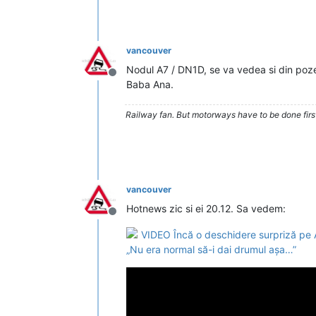
vancouver
Nodul A7 / DN1D, se va vedea si din poze,
Deconectat
Baba Ana.
Railway fan. But motorways have to be done firs
vancouver
Hotnews zic si ei 20.12. Sa vedem:
Deconectat
VIDEO Încă o deschidere surpriză pe Au
„Nu era normal să-i dai drumul așa…”