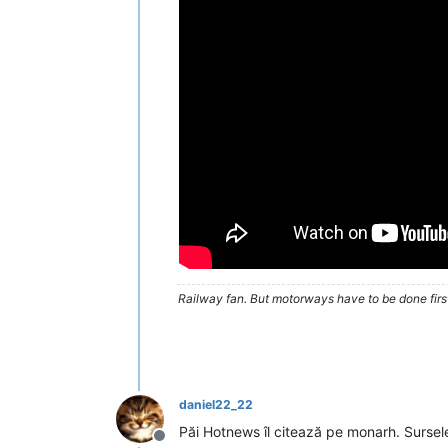
Railway fan. But motorways have to be done firs
daniel22_22
Păi Hotnews îl citează pe monarh. Sursele 
Deconectat