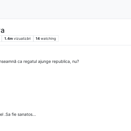
va
1.4m
vizualizări
14
watching
înseamnă ca regatul ajunge republica, nu?
el .Sa fie sanatos...