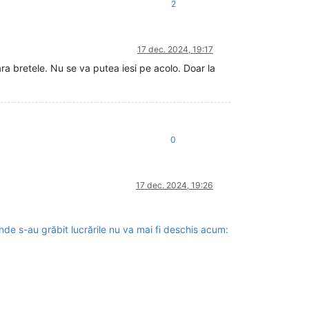
2
17 dec. 2024, 19:17
a bretele. Nu se va putea iesi pe acolo. Doar la
0
17 dec. 2024, 19:26
nde s-au grăbit lucrările nu va mai fi deschis acum: