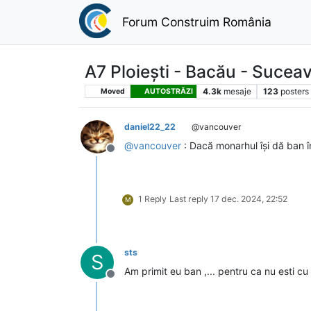
Forum Construim România
A7 Ploiești - Bacău - Sucea
4.3k
mesaje
123
posters
Moved
AUTOSTRĂZI
daniel22_22
@vancouver
@
vancouver
: Dacă monarhul își dă ban 
Deconectat
1 Reply
Last reply
17 dec. 2024, 22:52
M
sts
S
Am primit eu ban ,... pentru ca nu esti cu 
Deconectat