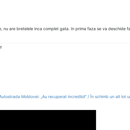
 nu are bretelele inca complet gata. In prima faza se va deschide far
t!
tostrada Moldovei: „Au recuperat incredibil” / În schimb un alt lot u