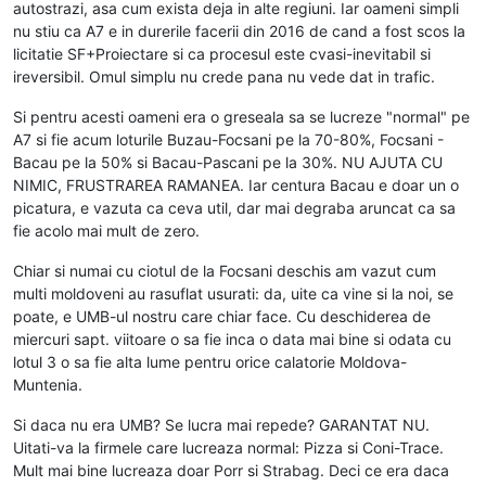
autostrazi, asa cum exista deja in alte regiuni. Iar oameni simpli
nu stiu ca A7 e in durerile facerii din 2016 de cand a fost scos la
licitatie SF+Proiectare si ca procesul este cvasi-inevitabil si
ireversibil. Omul simplu nu crede pana nu vede dat in trafic.
Si pentru acesti oameni era o greseala sa se lucreze "normal" pe
A7 si fie acum loturile Buzau-Focsani pe la 70-80%, Focsani -
Bacau pe la 50% si Bacau-Pascani pe la 30%. NU AJUTA CU
NIMIC, FRUSTRAREA RAMANEA. Iar centura Bacau e doar un o
picatura, e vazuta ca ceva util, dar mai degraba aruncat ca sa
fie acolo mai mult de zero.
Chiar si numai cu ciotul de la Focsani deschis am vazut cum
multi moldoveni au rasuflat usurati: da, uite ca vine si la noi, se
poate, e UMB-ul nostru care chiar face. Cu deschiderea de
miercuri sapt. viitoare o sa fie inca o data mai bine si odata cu
lotul 3 o sa fie alta lume pentru orice calatorie Moldova-
Muntenia.
Si daca nu era UMB? Se lucra mai repede? GARANTAT NU.
Uitati-va la firmele care lucreaza normal: Pizza si Coni-Trace.
Mult mai bine lucreaza doar Porr si Strabag. Deci ce era daca