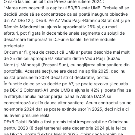
O sa-ti las aici un citit din Previziunile rutiere 2024 :
"Marea necunoscută la capitolul 50/50 este UMB. Trebuie să se
decidă unde să se concentreze ca să poată inaugura obiective
din A7, DEx12 și DEx6. Pe A7 Vadu Pașii-Râmnicu Sărat cât și pe
Râmnic-Mândrești au ajuns la aproximativ 26% și, cu mari
eforturi, pot fi gata în decembrie unele segmente cu soluții de
descărcare temporară în DJ-urile locale, fie între nodurile
proiectate.
Oricum ar fi, greu de crezut că UMB ar putea deschide mai mult
de 25 din cei aproape 67 kilometri dintre Vadu Pașii (Buzău
Nord) și Mândrești (Focșani Sud), cu neglijarea altor șantiere din
portofoliu. Această secțiune are deadline aprilie 2025, deci nu
există presiune în 2024 decât strict declarativ, politic.
În funcție de ce se va decide pe A7, se poate rezolva și ecuația
pe DEx12 Colonești-A1 unde UMB a ajuns la 42% și poate finaliza
la sfârșitul anului măcar parțial până la Albota DACĂ se
concentrează aici în dauna altor șantiere. Acum contractul spune
noiembrie 2024 dar se poate extinde ușor în 2025, deci nici aici
nu avem presiune reală.
DEx6 Galați-Brăila a fost promis total iresponsabil de Grindeanu
pentru 2023 (!) deși termenul este decembrie 2024 și, la fel ca
pe DEx12, poate fi extins lejer în 2025. Chiar dacă vorbim de