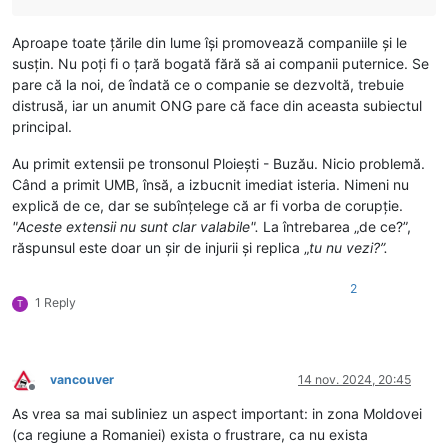
Aproape toate țările din lume își promovează companiile și le
susțin. Nu poți fi o țară bogată fără să ai companii puternice. Se
pare că la noi, de îndată ce o companie se dezvoltă, trebuie
distrusă, iar un anumit ONG pare că face din aceasta subiectul
principal.
Au primit extensii pe tronsonul Ploiești - Buzău. Nicio problemă.
Când a primit UMB, însă, a izbucnit imediat isteria. Nimeni nu
explică de ce, dar se subînțelege că ar fi vorba de corupție.
"Aceste extensii nu sunt clar valabile".
La întrebarea „de ce?”,
răspunsul este doar un șir de injurii și replica „
tu nu vezi?”.
2
1 Reply
T
vancouver
14 nov. 2024, 20:45
Deconectat
As vrea sa mai subliniez un aspect important: in zona Moldovei
(ca regiune a Romaniei) exista o frustrare, ca nu exista