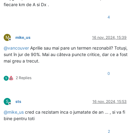
fiecare km de A si Dx .
4
M
mike_us
16 nov. 2024, 15:39
Deconectat
@
vancouver
Aprilie sau mai pare un termen rezonabil? Totuși,
sunt în jur de 90%. Mai au câteva puncte critice, dar ce a fost
mai greu a trecut.
0
2 Replies
S
S
sts
16 nov. 2024, 15:53
Deconectat
@
mike_us
cred ca rezistam inca o jumatate de an ... , si va fi
bine pentru toti
2