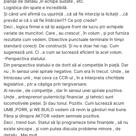
planșe de detaliu ,în echipe sudate , etc.
Logistica din spate e incredibilă.
Și când unii afirmă cu ușurință ..că să fie interziși la licitații ...că
prevăd ei că o să fie întârzieri?? Ce poți crede?
Deci , logica firmei e să își asigure front de lucru ptr echipele
variate de muncitori. Care , au crescut , în volum , și pot furniza
rezultate cum vedem. Obiective punctuale terminate în timpi
standard corecți. De construcții. Și nu e doar hei rup. Cum
sugerează unii. Ci ..e cum se lucrează eficient la acel volum.
-Perspectiva statului:
Din perspectiva statului e de dorit să ai competiție în piață. Dar
nu , în sensul unei spirale negative. Cum era în trecut. Unde , se
întreceau unii , mai ceva ca CCR-ul , în a interpreta chichițele
legislative , ptr a câștiga prin tergiversare.
Ai nevoie , de competiție , dar în sensul unei spirale pozitive.
Unde , antreprenori puternici(și financiar ,și tehnic) sunt
locomotivele pieței. Și dau tonul. Pozitiv. Cum lucrează acum
UMB ,PORR, și WE BUILD vedem că revin la gânduri mai bune.
Pâna și dinspre AKTOR vedem semnale pozitive.
Deci , trend bun. Statul să își programeze bine finanțele , să nu
existe sincope , și vom putea discuta probleme minore , de
detaliu . Mai mult.