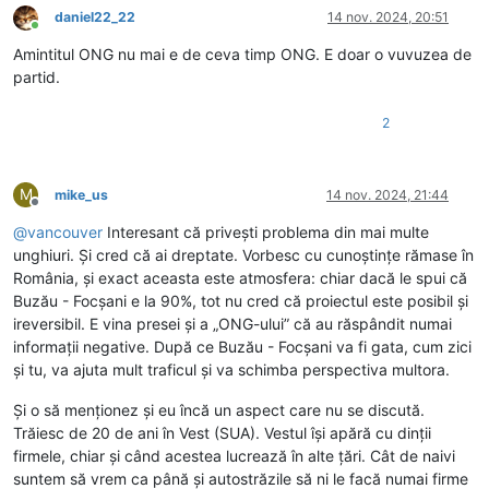
daniel22_22
14 nov. 2024, 20:51
Conectat
Amintitul ONG nu mai e de ceva timp ONG. E doar o vuvuzea de
partid.
2
M
mike_us
14 nov. 2024, 21:44
Deconectat
@
vancouver
Interesant că privești problema din mai multe
unghiuri. Și cred că ai dreptate. Vorbesc cu cunoștințe rămase în
România, și exact aceasta este atmosfera: chiar dacă le spui că
Buzău - Focșani e la 90%, tot nu cred că proiectul este posibil și
ireversibil. E vina presei și a „ONG-ului” că au răspândit numai
informații negative. După ce Buzău - Focșani va fi gata, cum zici
și tu, va ajuta mult traficul și va schimba perspectiva multora.
Și o să menționez și eu încă un aspect care nu se discută.
Trăiesc de 20 de ani în Vest (SUA). Vestul își apără cu dinții
firmele, chiar și când acestea lucrează în alte țări. Cât de naivi
suntem să vrem ca până și autostrăzile să ni le facă numai firme