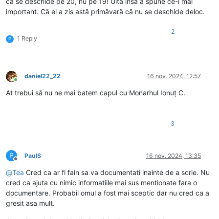
că se deschide pe 20, nu pe 19! Uită însă a spune ce-i mai
important. Că el a zis astă primăvară că nu se deschide deloc.
2
1 Reply
P
daniel22_22
16 nov. 2024, 12:57
Conectat
At trebui să nu ne mai batem capul cu Monarhul Ionuț C.
3
P
PaulS
16 nov. 2024, 13:35
Deconectat
@
Tea
Cred ca ar fi fain sa va documentati inainte de a scrie. Nu
cred ca ajuta cu nimic informatiile mai sus mentionate fara o
documentare. Probabil omul a fost mai sceptic dar nu cred ca a
gresit asa mult.