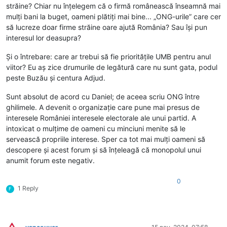
străine? Chiar nu înțelegem că o firmă românească înseamnă mai
mulți bani la buget, oameni plătiți mai bine... „ONG-urile” care cer
să lucreze doar firme străine oare ajută România? Sau își pun
interesul lor deasupra?
Și o întrebare: care ar trebui să fie prioritățile UMB pentru anul
viitor? Eu aș zice drumurile de legătură care nu sunt gata, podul
peste Buzău și centura Adjud.
Sunt absolut de acord cu Daniel; de aceea scriu ONG între
ghilimele. A devenit o organizație care pune mai presus de
interesele României interesele electorale ale unui partid. A
intoxicat o mulțime de oameni cu minciuni menite să le
servească propriile interese. Sper ca tot mai mulți oameni să
descopere și acest forum și să înțeleagă că monopolul unui
anumit forum este negativ.
0
1 Reply
F