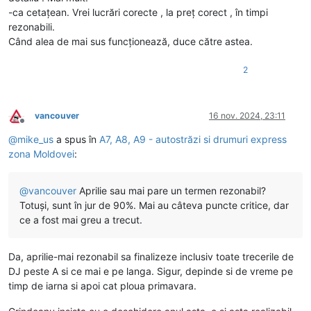
-ca cetațean. Vrei lucrări corecte , la preț corect , în timpi
rezonabili.
Când alea de mai sus funcționează, duce către astea.
2
vancouver
16 nov. 2024, 23:11
Deconectat
@
mike_us
a spus în
A7, A8, A9 - autostrăzi si drumuri express
zona Moldovei
:
@
vancouver
Aprilie sau mai pare un termen rezonabil?
Totuși, sunt în jur de 90%. Mai au câteva puncte critice, dar
ce a fost mai greu a trecut.
Da, aprilie-mai rezonabil sa finalizeze inclusiv toate trecerile de
DJ peste A si ce mai e pe langa. Sigur, depinde si de vreme pe
timp de iarna si apoi cat ploua primavara.