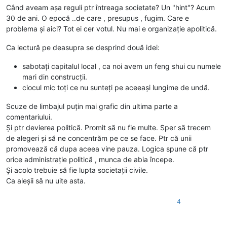
Când aveam așa reguli ptr întreaga societate? Un "hint"? Acum
30 de ani. O epocă ..de care , presupus , fugim. Care e
problema și aici? Tot ei cer votul. Nu mai e organizație apolitică.
Ca lectură pe deasupra se desprind două idei:
sabotați capitalul local , ca noi avem un feng shui cu numele
mari din construcții.
ciocul mic toți ce nu sunteți pe aceeași lungime de undă.
Scuze de limbajul puțin mai grafic din ultima parte a
comentariului.
Și ptr devierea politică. Promit să nu fie multe. Sper să trecem
de alegeri și să ne concentrăm pe ce se face. Ptr că unii
promovează că dupa aceea vine pauza. Logica spune că ptr
orice administrație politică , munca de abia începe.
Și acolo trebuie să fie lupta societații civile.
Ca aleșii să nu uite asta.
4