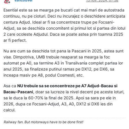
vancouver
15 nov. 2024, 07:58
Deconectat
Esential este sa se mearga pe bucati cat mai mari de autostrada
continuu, nu pe cioturi. Deci nu incurajez o deschidere anticipata
centura Adjud. Ideal ar fi sa concentreze trupe pe Focsani-
Adjud, sa se deschida concomitent si primul lot si partea din lotul
2 care ocoleste Adjudul. Daca se poate astea prin toamna 2025
ar fi perfect.
Nu are cum sa deschida tot pana la Pascani in 2025, astea sunt
vise. Dimpotriva, UMB trebuie neaparat sa mearga la foc
automat pe A0, sa termine A3 in Transilvania complet partea lor
anul 2025, sa finalizeze putinul ramas pe DX12, pe DX6, sa
inceapa masiv pe A8, podul Cosmesti, etc.
Asa ca
NU trebuie sa se concentreze pe A7 Adjud-Bacau si
Bacau-Pascani
, doar sa lucreze la nivel decent pe aceste loturi,
sa le duca la 60-70% la final de 2025. Apoi sa sara pe ele in
2026, dupa ce Focsani-Adjud, A3, A0, DX12 si DX6 ies din
calcul.
Railway fan. But motorways have to be done first!