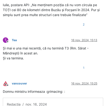
Iulie, postare API: „Ne menținem poziția că nu vom circula pe
TOȚI cei 80 de kilometri dintre Buzău și Focșani în 2024. Pur și
simplu sunt prea multe structuri care trebuie finalizate”
2
T
Tea
16 nov. 2024, 15:13
Deconectat
Și mai e una mai recentă, că nu termină T3 (Rm. Sărat -
Mândrești) în acest an.
Și va termina.
1
vancouver
16 nov. 2024, 15:25
Deconectat
Domnu ministru informeaza :grimacing: :
Redacția / nov. 16, 2024