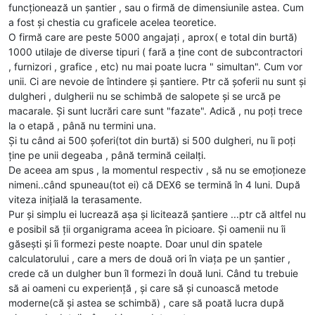
funcționează un șantier , sau o firmă de dimensiunile astea. Cum
a fost și chestia cu graficele acelea teoretice.
O firmă care are peste 5000 angajați , aprox( e total din burtă)
1000 utilaje de diverse tipuri ( fară a ține cont de subcontractori
, furnizori , grafice , etc) nu mai poate lucra " simultan". Cum vor
unii. Ci are nevoie de întindere și șantiere. Ptr că șoferii nu sunt și
dulgheri , dulgherii nu se schimbă de salopete și se urcă pe
macarale. Și sunt lucrări care sunt "fazate". Adică , nu poți trece
la o etapă , până nu termini una.
Și tu când ai 500 șoferi(tot din burtă) si 500 dulgheri, nu îi poți
ține pe unii degeaba , până termină ceilalți.
De aceea am spus , la momentul respectiv , să nu se emoționeze
nimeni..când spuneau(tot ei) că DEX6 se termină în 4 luni. După
viteza inițială la terasamente.
Pur și simplu ei lucrează așa și licitează șantiere ...ptr că altfel nu
e posibil să ții organigrama aceea în picioare. Și oamenii nu îi
găsești și îi formezi peste noapte. Doar unul din spatele
calculatorului , care a mers de două ori în viața pe un șantier ,
crede că un dulgher bun îl formezi în două luni. Când tu trebuie
să ai oameni cu experiență , și care să și cunoască metode
moderne(că și astea se schimbă) , care să poată lucra după