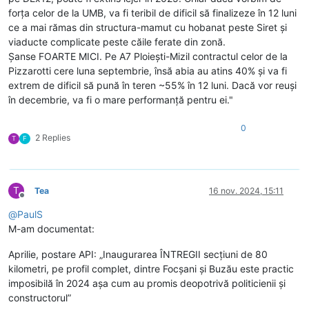
forța celor de la UMB, va fi teribil de dificil să finalizeze în 12 luni
ce a mai rămas din structura-mamut cu hobanat peste Siret și
viaducte complicate peste căile ferate din zonă.
Șanse FOARTE MICI. Pe A7 Ploiești-Mizil contractul celor de la
Pizzarotti cere luna septembrie, însă abia au atins 40% și va fi
extrem de dificil să pună în teren ~55% în 12 luni. Dacă vor reuși
în decembrie, va fi o mare performanță pentru ei."
0
2 Replies
T
F
T
Tea
16 nov. 2024, 15:11
Deconectat
@
PaulS
M-am documentat:
Aprilie, postare API: „Inaugurarea ÎNTREGII secțiuni de 80
kilometri, pe profil complet, dintre Focșani și Buzău este practic
imposibilă în 2024 așa cum au promis deopotrivă politicienii și
constructorul”