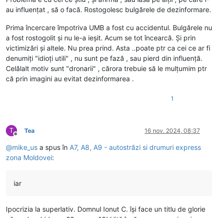
au influențat , să o facă. Rostogolesc bulgărele de dezinformare.
Prima încercare împotriva UMB a fost cu accidentul. Bulgărele nu
a fost rostogolit și nu le-a ieșit. Acum se tot încearcă. Și prin
victimizări și altele. Nu prea prind. Asta ..poate ptr ca cei ce ar fi
denumiți "idioți utili" , nu sunt pe fază , sau pierd din influență.
Celălalt motiv sunt "dronarii" , cărora trebuie să le mulțumim ptr
că prin imagini au evitat dezinformarea .
1
T
Tea
16 nov. 2024, 08:37
Deconectat
@
mike_us
a spus în
A7, A8, A9 - autostrăzi si drumuri express
zona Moldovei
:
iar
Ipocrizia la superlativ. Domnul Ionut C. își face un titlu de glorie