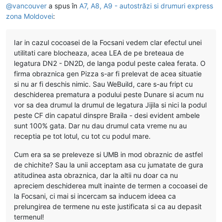
@
vancouver
a spus în
A7, A8, A9 - autostrăzi si drumuri express
zona Moldovei
:
Iar in cazul cocoasei de la Focsani vedem clar efectul unei
utilitati care blocheaza, acea LEA de pe breteaua de
legatura DN2 - DN2D, de langa podul peste calea ferata. O
firma obraznica gen Pizza s-ar fi prelevat de acea situatie
si nu ar fi deschis nimic. Sau WeBuild, care s-au fript cu
deschiderea prematura a podului peste Dunare si acum nu
vor sa dea drumul la drumul de legatura Jijila si nici la podul
peste CF din capatul dinspre Braila - desi evident ambele
sunt 100% gata. Dar nu dau drumul cata vreme nu au
receptia pe tot lotul, cu tot cu podul mare.
Cum era sa se preleveze si UMB in mod obraznic de astfel
de chichite? Sau la unii acceptam asa cu jumatate de gura
atitudinea asta obraznica, dar la altii nu doar ca nu
apreciem deschiderea mult inainte de termen a cocoasei de
la Focsani, ci mai si incercam sa inducem ideea ca
prelungirea de termene nu este justificata si ca au depasit
termenul!