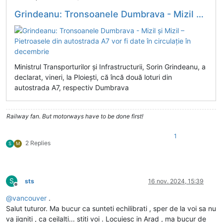
Grindeanu: Tronsoanele Dumbrava - Mizil şi Mizil – Pietroasele din autostrada A7 vor fi date în circulație în decembrie
Ministrul Transporturilor şi Infrastructurii, Sorin Grindeanu, a
declarat, vineri, la Ploieşti, că încă două loturi din
autostrada A7, respectiv Dumbrava
Railway fan. But motorways have to be done first!
1
2 Replies
S
M
S
sts
16 nov. 2024, 15:39
Deconectat
@
vancouver
.
Salut tuturor. Ma bucur ca sunteti echilibrati , sper de la voi sa nu
va jigniti , ca ceilalti... stiti voi . Locuiesc in Arad , ma bucur de