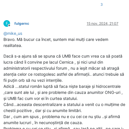
3
F
fulgernc
15 nov. 2024, 21:07
Deconectat
@
mike_us
Bravo. Mă bucur ca încet, suntem mai mulți care vedem
realitatea.
Dacă s-a ajuns să se spuna că UMB face cum vrea ca să poată
lucra când îi convine pe lacul Cernica , și nici unul din
administratorii respectivului forum , nu a ieșit măcar să atragă
atenția celor ce rostogolesc astfel de afirmații.. atunci trebuie să
fii puțin orb să nu vezi intențiile.
Adică ...statul român luptă să faca niște baraje și hidrocentrale
,care sunt ale lui , și are probleme din cauza anumitor ONG-uri ,
și UMB fac cum vor ei în curtea statului.
Când...aceasta descentralizare a statului a venit cu o mulțime de
chestii pozitive , dar și cu anumite limitări.
Dar , cum am spus , problema nu e cu cei ce nu știu ..și afirmă
anumite lucruri , în necunoștință de cauza.
Problema e cu cei ce știu , și afirmă , sau lasă pe alții , pe care i-