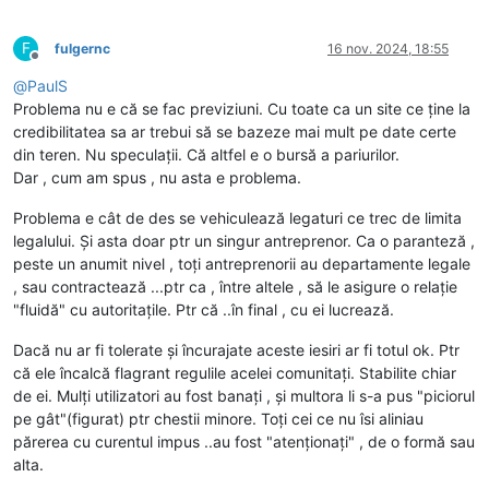
F
fulgernc
16 nov. 2024, 18:55
Deconectat
@
PaulS
Problema nu e că se fac previziuni. Cu toate ca un site ce ține la
credibilitatea sa ar trebui să se bazeze mai mult pe date certe
din teren. Nu speculații. Că altfel e o bursă a pariurilor.
Dar , cum am spus , nu asta e problema.
Problema e cât de des se vehiculează legaturi ce trec de limita
legalului. Și asta doar ptr un singur antreprenor. Ca o paranteză ,
peste un anumit nivel , toți antreprenorii au departamente legale
, sau contractează ...ptr ca , între altele , să le asigure o relație
"fluidă" cu autoritațile. Ptr că ..în final , cu ei lucrează.
Dacă nu ar fi tolerate și încurajate aceste iesiri ar fi totul ok. Ptr
că ele încalcă flagrant regulile acelei comunitați. Stabilite chiar
de ei. Mulți utilizatori au fost banați , și multora li s-a pus "piciorul
pe gât"(figurat) ptr chestii minore. Toți cei ce nu îsi aliniau
părerea cu curentul impus ..au fost "atenționați" , de o formă sau
alta.