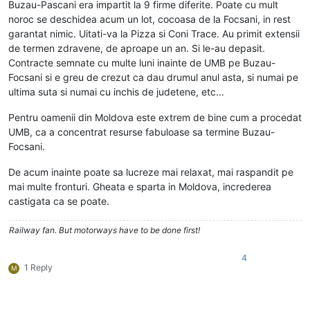
Buzau-Pascani era impartit la 9 firme diferite. Poate cu mult
noroc se deschidea acum un lot, cocoasa de la Focsani, in rest
garantat nimic. Uitati-va la Pizza si Coni Trace. Au primit extensii
de termen zdravene, de aproape un an. Si le-au depasit.
Contracte semnate cu multe luni inainte de UMB pe Buzau-
Focsani si e greu de crezut ca dau drumul anul asta, si numai pe
ultima suta si numai cu inchis de judetene, etc...
Pentru oamenii din Moldova este extrem de bine cum a procedat
UMB, ca a concentrat resurse fabuloase sa termine Buzau-
Focsani.
De acum inainte poate sa lucreze mai relaxat, mai raspandit pe
mai multe fronturi. Gheata e sparta in Moldova, increderea
castigata ca se poate.
Railway fan. But motorways have to be done first!
4
1 Reply
M