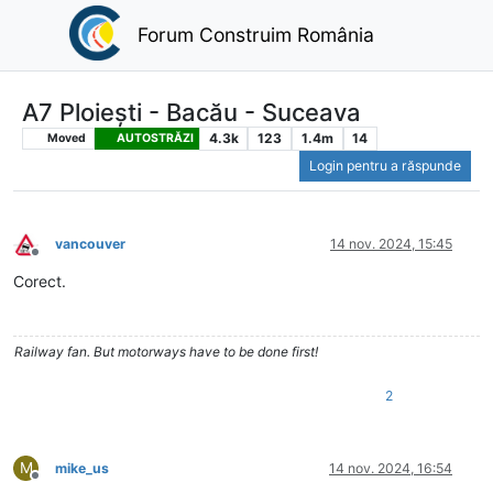
Forum Construim România
A7 Ploiești - Bacău - Suceava
4.3k
123
1.4m
14
Moved
AUTOSTRĂZI
Login pentru a răspunde
vancouver
14 nov. 2024, 15:45
Deconectat
Corect.
Railway fan. But motorways have to be done first!
2
M
mike_us
14 nov. 2024, 16:54
Deconectat