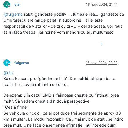
S
sts
16 nov. 2024, 21:41
Deconectat
@
fulgernc
salut, gandeste pozitiv... . lumea e rea,... gandeste ca
Umbrarescu are mii de baieti in subordine , iar el este
responsabil de viata lor - de zi cu zi - ...+ cei de acasa. vor reusi
sa isi faca treaba , iar noi ne vom mandrii cu ei , multumesc
1
F
fulgernc
16 nov. 2024, 22:22
Deconectat
@
sts
Salut. Eu sunt pro "gândire critică". Dar echilibrat și pe baze
reale. Ptr a avea referințe corecte.
De exemplu în cazul UMB și faimoasa chestie cu "întinsul prea
mult". Să vedem chestia din două perspective.
-Cea a firmei:
Se vehicula dincolo , că ei pot duce trei segmente de aprox 30
km simultan. La modul rezonabil. Că , mai mult de atât , se întind
prea mult. Cine face o asemenea afirmație , nu înțelege cum