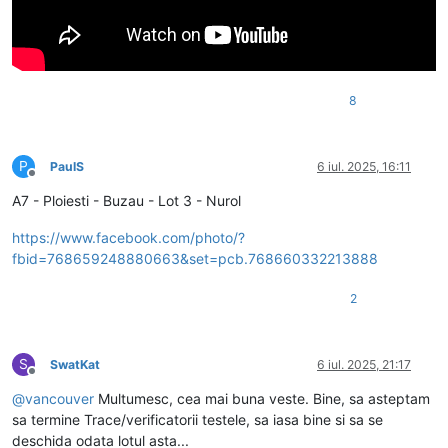
8
P
PaulS
6 iul. 2025, 16:11
Deconectat
A7 - Ploiesti - Buzau - Lot 3 - Nurol
https://www.facebook.com/photo/?
fbid=768659248880663&set=pcb.768660332213888
2
S
SwatKat
6 iul. 2025, 21:17
Deconectat
@
vancouver
Multumesc, cea mai buna veste. Bine, sa asteptam
sa termine Trace/verificatorii testele, sa iasa bine si sa se
deschida odata lotul asta...