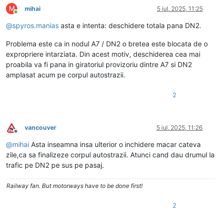
M
mihai
5 iul. 2025, 11:25
Conectat
@
spyros.manias
asta e intenta: deschidere totala pana DN2.
Problema este ca in nodul A7 / DN2 o bretea este blocata de o
expropriere intarziata. Din acest motiv, deschiderea cea mai
proabila va fi pana in giratoriul provizoriu dintre A7 si DN2
amplasat acum pe corpul autostrazii.
2
vancouver
5 iul. 2025, 11:26
Deconectat
@
mihai
Asta inseamna insa ulterior o inchidere macar cateva
zile,ca sa finalizeze corpul autostrazii. Atunci cand dau drumul la
trafic pe DN2 pe sus pe pasaj.
Railway fan. But motorways have to be done first!
2