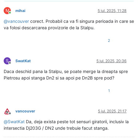
M
mihai
5 iul. 2025, 11:28
Conectat
@
vancouver
corect. Probabil ca va fi singura perioada in care se
va folosi descarcarea provizorie de la Stalpu.
2
S
SwatKat
5 iul. 2025, 20:36
Deconectat
Daca deschid pana la Stalpu, se poate merge la dreapta spre
Pietrosu apoi stanga Dn2 si sa apoi pe Dn2B spre pod?
1
vancouver
5 iul. 2025, 21:17
Deconectat
@
SwatKat
Da, deja exista peste tot sensuri giratorii, inclusiv la
intersectia Dj203G / DN2 unde trebuie facut stanga.