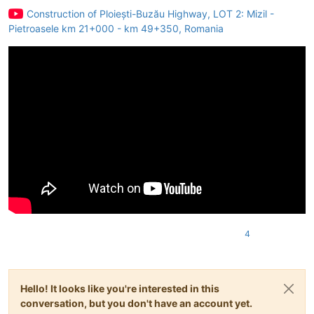
Construction of Ploiești-Buzău Highway, LOT 2: Mizil -
Pietroasele km 21+000 - km 49+350, Romania
4
Hello! It looks like you're interested in this
conversation, but you don't have an account yet.