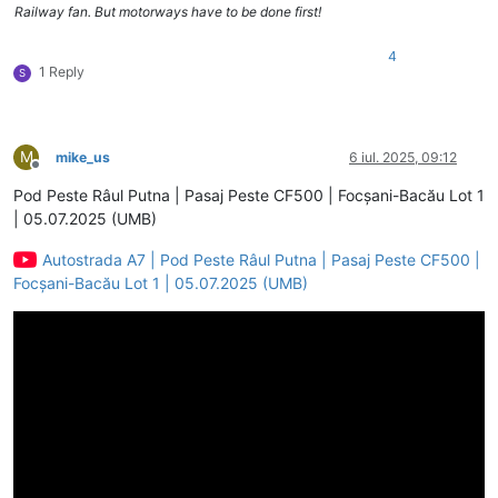
Railway fan. But motorways have to be done first!
4
1 Reply
S
M
mike_us
6 iul. 2025, 09:12
Deconectat
Pod Peste Râul Putna | Pasaj Peste CF500 | Focșani-Bacău Lot 1
| 05.07.2025 (UMB)
Autostrada A7 | Pod Peste Râul Putna | Pasaj Peste CF500 |
Focșani-Bacău Lot 1 | 05.07.2025 (UMB)