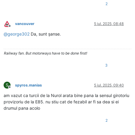
2
vancouver
5 iul. 2025, 08:48
Deconectat
@
george302
Da, sunt șanse.
Railway fan. But motorways have to be done first!
3
S
spyros.manias
5 iul. 2025, 09:40
Deconectat
am vazut ca turcii de la Nurol arata bine pana la sensul girotoriu
provizoriu de la E85. nu stiu cat de fezabil ar fi sa dea si ei
drumul pana acolo
2