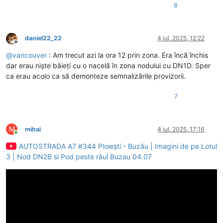
8
daniel22_22
4 iul. 2025, 12:22
Deconectat
@
vancouver
: Am trecut azi la ora 12 prin zona. Era încă închis
dar erau niște băieți cu o nacelă în zona nodului cu DN1D. Sper
ca erau acolo ca să demonteze semnalizările provizorii.
7
M
mihai
4 iul. 2025, 17:16
Conectat
AUTOSTRADA A7 #344 Ploiești - Buzău | Imagini de pe Lotul
3 | Nod DN2B si Pod peste râul Buzau 04.07