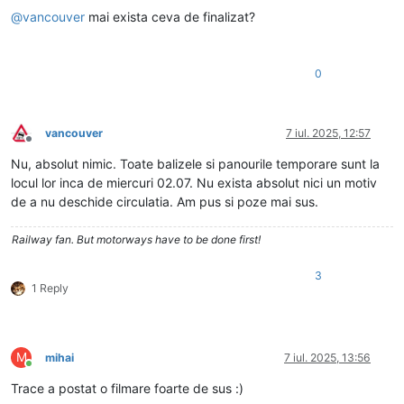
@
vancouver
mai exista ceva de finalizat?
0
vancouver
7 iul. 2025, 12:57
Deconectat
Nu, absolut nimic. Toate balizele si panourile temporare sunt la
locul lor inca de miercuri 02.07. Nu exista absolut nici un motiv
de a nu deschide circulatia. Am pus si poze mai sus.
Railway fan. But motorways have to be done first!
3
1 Reply
M
mihai
7 iul. 2025, 13:56
Conectat
Trace a postat o filmare foarte de sus :)