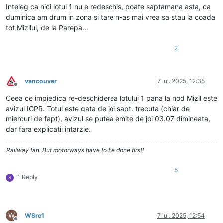
Inteleg ca nici lotul 1 nu e redeschis, poate saptamana asta, ca
duminica am drum in zona si tare n-as mai vrea sa stau la coada
tot Mizilul, de la Parepa...
2
vancouver
7 iul. 2025, 12:35
Deconectat
Ceea ce impiedica re-deschiderea lotului 1 pana la nod Mizil este
avizul IGPR. Totul este gata de joi sapt. trecuta (chiar de
miercuri de fapt), avizul se putea emite de joi 03.07 dimineata,
dar fara explicatii intarzie.
Railway fan. But motorways have to be done first!
5
1 Reply
S
W
WSrc1
7 iul. 2025, 12:54
Deconectat