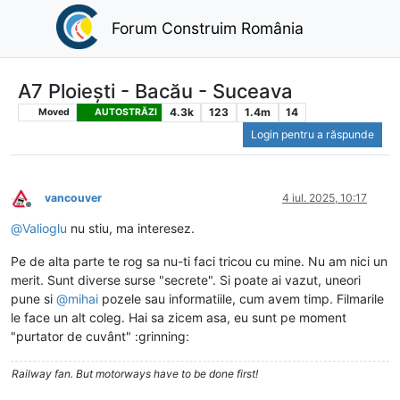
Forum Construim România
A7 Ploiești - Bacău - Suceava
4.3k
123
1.4m
14
Moved
AUTOSTRĂZI
Login pentru a răspunde
vancouver
4 iul. 2025, 10:17
Deconectat
@
Valioglu
nu stiu, ma interesez.
Pe de alta parte te rog sa nu-ti faci tricou cu mine. Nu am nici un
merit. Sunt diverse surse "secrete". Si poate ai vazut, uneori
pune si
@
mihai
pozele sau informatiile, cum avem timp. Filmarile
le face un alt coleg. Hai sa zicem asa, eu sunt pe moment
"purtator de cuvânt" :grinning:
Railway fan. But motorways have to be done first!