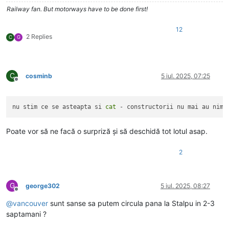
Railway fan. But motorways have to be done first!
12
2 Replies
C
G
C
cosminb
5 iul. 2025, 07:25
Deconectat
nu stim ce se asteapta si 
cat
Poate vor să ne facă o surpriză și să deschidă tot lotul asap.
2
G
george302
5 iul. 2025, 08:27
Deconectat
@
vancouver
sunt sanse sa putem circula pana la Stalpu in 2-3
saptamani ?