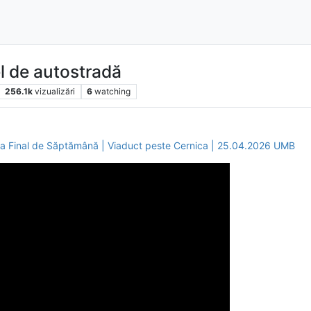
el de autostradă
256.1k
vizualizări
6
watching
 la Final de Săptămână | Viaduct peste Cernica | 25.04.2026 UMB