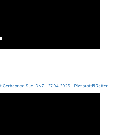
t Corbeanca Sud-DN7 | 27.04.2026 | Pizzarotti&Retter