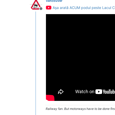
vancouver
Așa arată ACUM podul peste Lacul C
Deconectat
Railway fan. But motorways have to be done firs