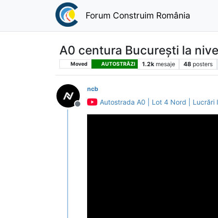
Forum Construim România
A0 centura București la niv
1.2k
mesaje
48
posters
Moved
AUTOSTRĂZI
ncb
Autostrada A0 | Lot 4 Nord | Lucrări
Deconectat