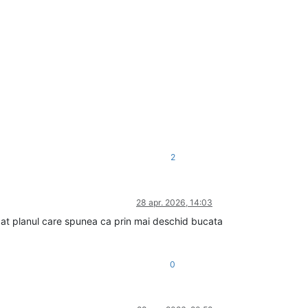
2
28 apr. 2026, 14:03
izat planul care spunea ca prin mai deschid bucata
0