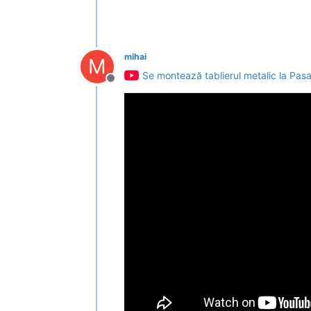
mihai
M
Se montează tablierul metalic la Pas
Deconectat