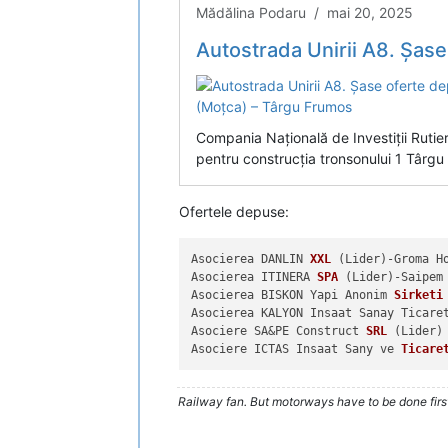
Mădălina Podaru / mai 20, 2025
Autostrada Unirii A8. Șase oferte depuse const
Compania Națională de Investiții Rutie
pentru construcția tronsonului 1 Târg
Ofertele depuse:
Asocierea DANLIN 
XXL
(Lider)
-Groma H
Asocierea ITINERA 
SPA
(Lider)
-Saipem 
Asocierea BISKON Yapi Anonim 
Sirketi
Asocierea KALYON Insaat Sanay Ticare
Asociere SA&PE Construct 
SRL
(Lider)
Asociere ICTAS Insaat Sany ve 
Ticare
Railway fan. But motorways have to be done firs