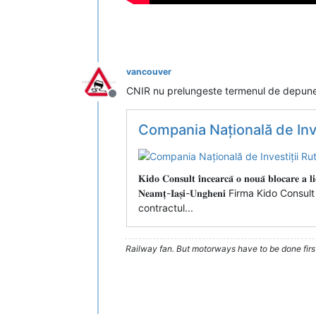
vancouver
CNIR nu prelungeste termenul de depun
Deconectat
Compania Națională de Inve
𝐊𝐢𝐝𝐨 𝐂𝐨𝐧𝐬𝐮𝐥𝐭 𝐢̂𝐧𝐜𝐞𝐚𝐫𝐜𝐚̆ 𝐨 𝐧𝐨𝐮𝐚̆ 𝐛𝐥𝐨𝐜𝐚𝐫𝐞 𝐚 𝐥𝐢𝐜
𝐍𝐞𝐚𝐦𝐭̦-𝐈𝐚𝐬̦𝐢-𝐔𝐧𝐠𝐡𝐞𝐧𝐢 Firma Ki
contractul...
Railway fan. But motorways have to be done firs