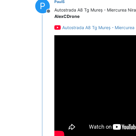
PaulS
P
Autostrada A8 Tg Mureș - Miercurea Nira
Deconectat
AlexCDrone
Autostrada A8 Tg Mureș - Miercurea