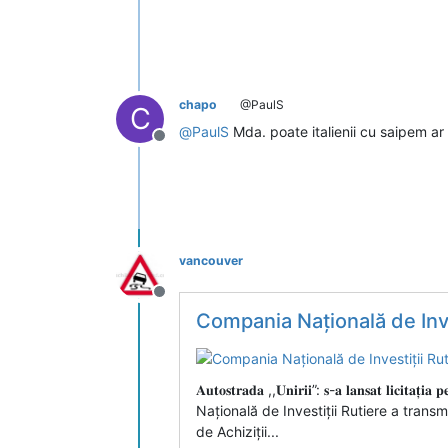
chapo
@PaulS
C
@
PaulS
Mda. poate italienii cu saipem ar
Deconectat
vancouver
Deconectat
Compania Națională de Inve
𝐀𝐮𝐭𝐨𝐬𝐭𝐫𝐚𝐝𝐚 ,,𝐔𝐧𝐢𝐫𝐢𝐢”: 𝐬-𝐚 𝐥𝐚𝐧𝐬𝐚𝐭 𝐥𝐢𝐜𝐢𝐭𝐚𝐭
Națională de Investiții Rutiere a transm
de Achiziții...