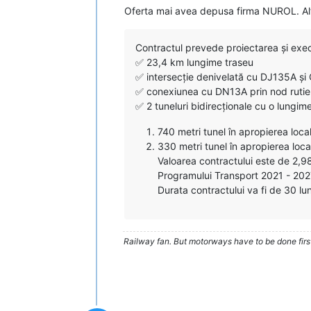
Oferta mai avea depusa firma NUROL. Alte 
Contractul prevede proiectarea și exec
✅️ 23,4 km lungime traseu
✅️ intersecție denivelată cu DJ135A ș
✅️ conexiunea cu DN13A prin nod rutie
✅️ 2 tuneluri bidirecționale cu o lungim
740 metri tunel în apropierea loca
330 metri tunel în apropierea loca
Valoarea contractului este de 2,98
Programului Transport 2021 - 202
Durata contractului va fi de 30 lu
Railway fan. But motorways have to be done firs