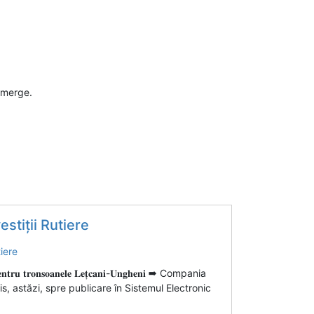
 merge.
stiții Rutiere
̦𝐢𝐚 𝐩𝐞𝐧𝐭𝐫𝐮 𝐭𝐫𝐨𝐧𝐬𝐨𝐚𝐧𝐞𝐥𝐞 𝐋𝐞𝐭̦𝐜𝐚𝐧𝐢-𝐔𝐧𝐠𝐡𝐞𝐧𝐢 ➡ Compania
is, astăzi, spre publicare în Sistemul Electronic