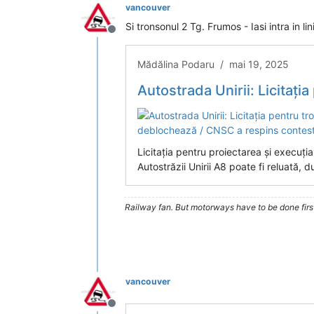
vancouver
Si tronsonul 2 Tg. Frumos - Iasi intra in li
Deconectat
Mădălina Podaru / mai 19, 2025
Autostrada Unirii: Licitația pentru tronsonul 2 Târgu Fr
Licitația pentru proiectarea și execuți
Autostrăzii Unirii A8 poate fi reluată, 
Railway fan. But motorways have to be done firs
vancouver
Deconectat