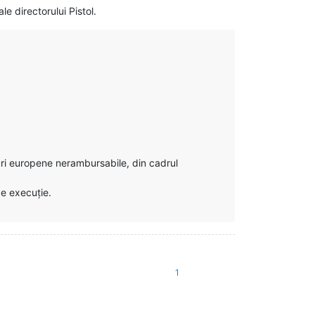
e directorului Pistol.
duri europene nerambursabile, din cadrul
de execuție.
1