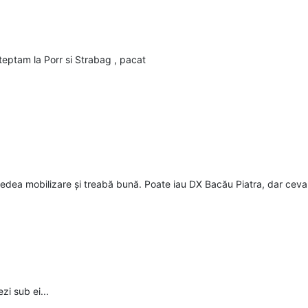
steptam la Porr si Strabag , pacat
 vedea mobilizare și treabă bună. Poate iau DX Bacău Piatra, dar ceva 
i sub ei...