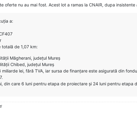
oferte nu au mai fost. Acest lot a ramas la CNAIR, dupa insistente al
uția a:
i CF407
r
e totală de 1,07 km:
lității Măgherani, județul Mureș
lității Chibed, județul Mureș
 miliarde lei, fără TVA, iar sursa de finanțare este asigurată din fon
7.
ni, din care 6 luni pentru etapa de proiectare și 24 luni pentru etapa 
t!