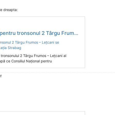
nie dreapta:
umos – Lețcani se deblochează / CNSC a respins contestația Strabag
a tronsonului 2 Târgu Frumos – Lețcani al
după ce Consiliul Național pentru
t!