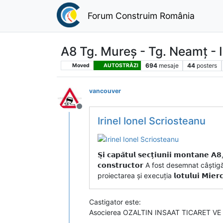
Forum Construim România
A8 Tg. Mureș - Tg. Neamț - I
694
mesaje
44
posters
Moved
AUTOSTRĂZI
vancouver
Deconectat
Irinel Ionel Scriosteanu
𝗦̦𝗶 𝗰𝗮𝗽𝗮̆𝘁𝘂𝗹 𝘀𝗲𝗰𝘁̦𝗶𝘂𝗻𝗶𝗶 𝗺𝗼𝗻𝘁𝗮𝗻𝗲 𝗔𝟴,
𝗰𝗼𝗻𝘀𝘁𝗿𝘂𝗰𝘁𝗼𝗿 A fost desemnat câș
proiectarea și execuția 𝗹𝗼𝘁𝘂𝗹𝘂𝗶 𝗠𝗶𝗲𝗿𝗰
Castigator este:
Asocierea OZALTIN INSAAT TICARET VE SA