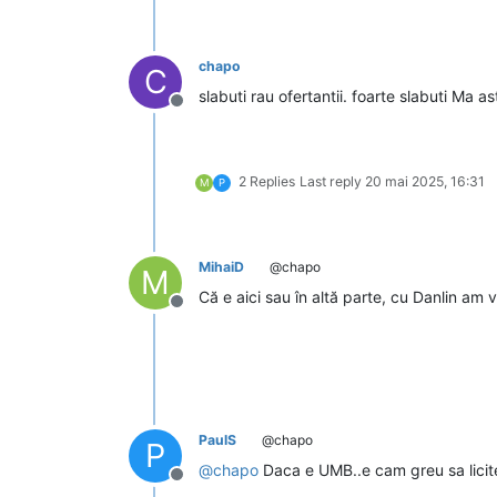
chapo
C
slabuti rau ofertantii. foarte slabuti Ma a
Deconectat
2 Replies
Last reply
20 mai 2025, 16:31
M
P
MihaiD
@chapo
M
Că e aici sau în altă parte, cu Danlin am
Deconectat
PaulS
@chapo
P
@
chapo
Daca e UMB..e cam greu sa licitez
Deconectat