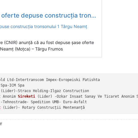
rucția tronsonului 1 Târgu Neamț (Moțca) – Târgu Frumos
re (CNIR) anunță că au fost depuse șase oferte
u Neamț (Moțca) – Târgu Frumos
old Ltd-Intertranscom Impex-Evropeiski Patishta

Spa-ICM Spa

(Lider)
-Straco Holding-Ilgaz Construction

t Anonim 
Sireketi
(Lider)
 -Ozkar Insaat Sanay Ve Ticaret Anonim S
 -Tehnostrade- Spedition UMB- Euro-Asfalt

t
(Lider)
t!