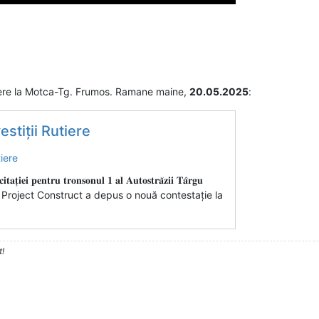
ere la Motca-Tg. Frumos. Ramane maine,
20.05.2025
:
stiții Rutiere
𝐢𝐭𝐚𝐭̦𝐢𝐞𝐢 𝐩𝐞𝐧𝐭𝐫𝐮 𝐭𝐫𝐨𝐧𝐬𝐨𝐧𝐮𝐥 𝟏 𝐚𝐥 𝐀𝐮𝐭𝐨𝐬𝐭𝐫𝐚̆𝐳𝐢𝐢 𝐓𝐚̂𝐫𝐠𝐮
do Consult Project Construct a depus o nouă contestație la
t!