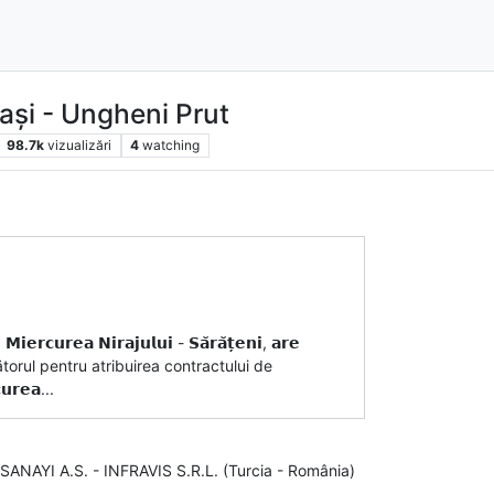
ași - Ungheni Prut
98.7k
vizualizări
4
watching
 𝗠𝗶𝗲𝗿𝗰𝘂𝗿𝗲𝗮 𝗡𝗶𝗿𝗮𝗷𝘂𝗹𝘂𝗶 - 𝗦𝗮̆𝗿𝗮̆𝘁̦𝗲𝗻𝗶, 𝗮𝗿𝗲
tigătorul pentru atribuirea contractului de
𝗿𝗲𝗮...
NAYI A.S. - INFRAVIS S.R.L. (Turcia - România)