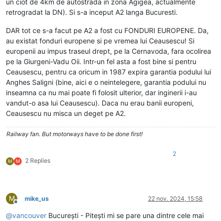
un ciot de 4km de autostrada in zona Agigea, actualmente
retrogradat la DN). Si s-a inceput A2 langa Bucuresti.
DAR tot ce s-a facut pe A2 a fost cu FONDURI EUROPENE. Da,
au existat fonduri europene si pe vremea lui Ceausescu! Si
europenii au impus traseul drept, pe la Cernavoda, fara ocolirea
pe la Giurgeni-Vadu Oii. Intr-un fel asta a fost bine si pentru
Ceausescu, pentru ca oricum in 1987 expira garantia podului lui
Anghes Saligni (bine, aici e o neintelegere, garantia podului nu
inseamna ca nu mai poate fi folosit ulterior, dar inginerii i-au
vandut-o asa lui Ceausescu). Daca nu erau banii europeni,
Ceausescu nu misca un deget pe A2.
Railway fan. But motorways have to be done first!
2
2 Replies
M
M
M
mike_us
22 nov. 2024, 15:58
Deconectat
@
vancouver
București - Pitești mi se pare una dintre cele mai