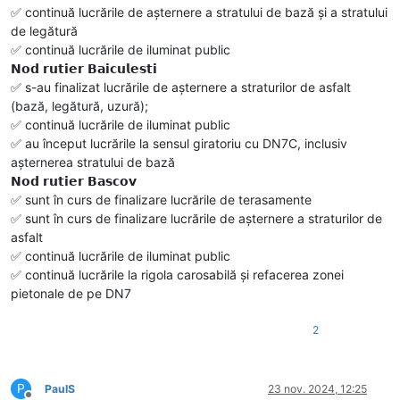
✅️ continuă lucrările de așternere a stratului de bază și a stratului
de legătură
✅️ continuă lucrările de iluminat public
𝗡𝗼𝗱 𝗿𝘂𝘁𝗶𝗲𝗿 𝗕𝗮𝗶𝗰𝘂𝗹𝗲𝘀𝘁𝗶
✅️ s-au finalizat lucrările de așternere a straturilor de asfalt
(bază, legătură, uzură);
✅️ continuă lucrările de iluminat public
✅️ au început lucrările la sensul giratoriu cu DN7C, inclusiv
așternerea stratului de bază
𝗡𝗼𝗱 𝗿𝘂𝘁𝗶𝗲𝗿 𝗕𝗮𝘀𝗰𝗼𝘃
✅️ sunt în curs de finalizare lucrările de terasamente
✅️ sunt în curs de finalizare lucrările de așternere a straturilor de
asfalt
✅️ continuă lucrările de iluminat public
✅️ continuă lucrările la rigola carosabilă și refacerea zonei
pietonale de pe DN7
2
P
PaulS
23 nov. 2024, 12:25