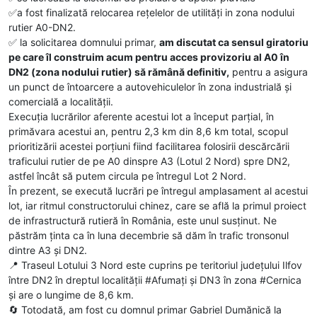
✅️a fost finalizată relocarea rețelelor de utilități in zona nodului
rutier A0-DN2.
✅️ la solicitarea domnului primar,
am discutat ca sensul giratoriu
pe care îl construim acum pentru acces provizoriu al A0 în
DN2 (zona nodului rutier) să rămână definitiv,
pentru a asigura
un punct de întoarcere a autovehiculelor în zona industrială și
comercială a localității.
Execuția lucrărilor aferente acestui lot a început parțial, în
primăvara acestui an, pentru 2,3 km din 8,6 km total, scopul
prioritizării acestei porțiuni fiind facilitarea folosirii descărcării
traficului rutier de pe A0 dinspre A3 (Lotul 2 Nord) spre DN2,
astfel încât să putem circula pe întregul Lot 2 Nord.
În prezent, se execută lucrări pe întregul amplasament al acestui
lot, iar ritmul constructorului chinez, care se află la primul proiect
de infrastructură rutieră în România, este unul susținut. Ne
păstrăm ținta ca în luna decembrie să dăm în trafic tronsonul
dintre A3 și DN2.
📍 Traseul Lotului 3 Nord este cuprins pe teritoriul județului Ilfov
între DN2 în dreptul localității #Afumați și DN3 în zona #Cernica
și are o lungime de 8,6 km.
🔄 Totodată, am fost cu domnul primar Gabriel Dumănică la