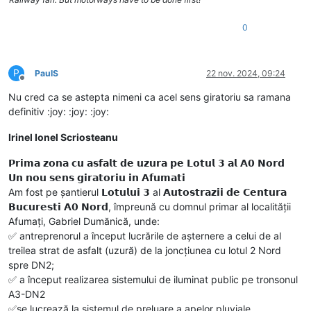
0
P
PaulS
22 nov. 2024, 09:24
Deconectat
Nu cred ca se astepta nimeni ca acel sens giratoriu sa ramana
definitiv :joy: :joy: :joy:
Irinel Ionel Scriosteanu
𝗣𝗿𝗶𝗺𝗮 𝘇𝗼𝗻𝗮 𝗰𝘂 𝗮𝘀𝗳𝗮𝗹𝘁 𝗱𝗲 𝘂𝘇𝘂𝗿𝗮 𝗽𝗲 𝗟𝗼𝘁𝘂𝗹 𝟯 𝗮𝗹 𝗔𝟬 𝗡𝗼𝗿𝗱
𝗨𝗻 𝗻𝗼𝘂 𝘀𝗲𝗻𝘀 𝗴𝗶𝗿𝗮𝘁𝗼𝗿𝗶𝘂 𝗶𝗻 𝗔𝗳𝘂𝗺𝗮𝘁𝗶
Am fost pe șantierul 𝗟𝗼𝘁𝘂𝗹𝘂𝗶 𝟯 al 𝗔𝘂𝘁𝗼𝘀𝘁𝗿𝗮𝘇𝗶𝗶 𝗱𝗲 𝗖𝗲𝗻𝘁𝘂𝗿𝗮
𝗕𝘂𝗰𝘂𝗿𝗲𝘀𝘁𝗶 𝗔𝟬 𝗡𝗼𝗿𝗱, împreună cu domnul primar al localității
Afumați, Gabriel Dumănică, unde:
✅️ antreprenorul a început lucrările de așternere a celui de al
treilea strat de asfalt (uzură) de la joncțiunea cu lotul 2 Nord
spre DN2;
✅️ a început realizarea sistemului de iluminat public pe tronsonul
A3-DN2
✅️se lucrează la sistemul de preluare a apelor pluviale