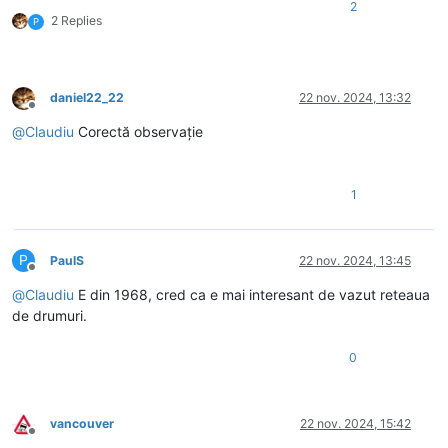
2
2 Replies
P
daniel22_22
22 nov. 2024, 13:32
Deconectat
@
Claudiu
Corectă observație
1
P
PaulS
22 nov. 2024, 13:45
Deconectat
@
Claudiu
E din 1968, cred ca e mai interesant de vazut reteaua
de drumuri.
0
vancouver
22 nov. 2024, 15:42
Deconectat