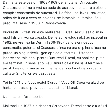
Da, harta este cea din 1968-1969 de la Iptana. Din pacate
Ceausescu nici nu a vrut sa auda de asa ceva, ca atare a blocat
complet constructia de autostrazi. De frica unei invazii sovietice,
adica de frica a ceea ce chiar azi se intampla in Ucraina. Sau
precum fusese in 1968 in Cehoslovacia.
Bucuresti - Pitesti nu este realizarea lui Ceausescu, asa cum in
mod fals unii vor sa creada. Demersurile (studii etc) au inceput in
1962, pe vremea lui Dej. In 1966-1967 cand s-a inceput
constructia, puterea lui Ceausescu inca nu era deplina si inca nu
putea lua singur decizii gen oprirea autostrazii. Ulterior a
incercat sa taie banii pentru Bucuresti-Pitesti, cu bani mai putini
s-a terminat un sens, apoi l-au lamurit ca e bine sa -l termine si
pe al doilea cu diverse argumente, dar s-a facut deja rabat la
calitate (si ulterior s-a vazut asta).
Tot in 1971 s-a facut podul Giurgeni-Vadu Oii. Daca va uitati pe
harta, pe traseul prevazut al autostrazii Litoral.
Dupa care a fost stop joc.
Mai tarziu in 1987 s-a deschis Cernavoda-Fetesti parte din A2 (si