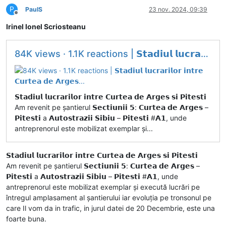
P
PaulS
23 nov. 2024, 09:39
Deconectat
Irinel Ionel Scriosteanu
84K views · 1.1K reactions | 𝗦𝘁𝗮𝗱𝗶𝘂𝗹 𝗹𝘂𝗰𝗿𝗮𝗿𝗶𝗹𝗼𝗿 𝗶𝗻𝘁𝗿𝗲 𝗖𝘂𝗿𝘁𝗲𝗮 𝗱𝗲 𝗔𝗿𝗴𝗲𝘀...
𝗦𝘁𝗮𝗱𝗶𝘂𝗹 𝗹𝘂𝗰𝗿𝗮𝗿𝗶𝗹𝗼𝗿 𝗶𝗻𝘁𝗿𝗲 𝗖𝘂𝗿𝘁𝗲𝗮 𝗱𝗲 𝗔𝗿𝗴𝗲𝘀 𝘀𝗶 𝗣𝗶𝘁𝗲𝘀𝘁𝗶
Am revenit pe șantierul 𝗦𝗲𝗰𝘁𝗶𝘂𝗻𝗶𝗶 𝟱: 𝗖𝘂𝗿𝘁𝗲𝗮 𝗱𝗲 𝗔𝗿𝗴𝗲𝘀 –
𝗣𝗶𝘁𝗲𝘀𝘁𝗶 a 𝗔𝘂𝘁𝗼𝘀𝘁𝗿𝗮𝘇𝗶𝗶 𝗦𝗶𝗯𝗶𝘂 – 𝗣𝗶𝘁𝗲𝘀𝘁𝗶 #𝗔𝟭, unde
antreprenorul este mobilizat exemplar și...
𝗦𝘁𝗮𝗱𝗶𝘂𝗹 𝗹𝘂𝗰𝗿𝗮𝗿𝗶𝗹𝗼𝗿 𝗶𝗻𝘁𝗿𝗲 𝗖𝘂𝗿𝘁𝗲𝗮 𝗱𝗲 𝗔𝗿𝗴𝗲𝘀 𝘀𝗶 𝗣𝗶𝘁𝗲𝘀𝘁𝗶
Am revenit pe șantierul 𝗦𝗲𝗰𝘁𝗶𝘂𝗻𝗶𝗶 𝟱: 𝗖𝘂𝗿𝘁𝗲𝗮 𝗱𝗲 𝗔𝗿𝗴𝗲𝘀 –
𝗣𝗶𝘁𝗲𝘀𝘁𝗶 a 𝗔𝘂𝘁𝗼𝘀𝘁𝗿𝗮𝘇𝗶𝗶 𝗦𝗶𝗯𝗶𝘂 – 𝗣𝗶𝘁𝗲𝘀𝘁𝗶 #𝗔𝟭, unde
antreprenorul este mobilizat exemplar și execută lucrări pe
întregul amplasament al șantierului iar evoluția pe tronsonul pe
care Il vom da in trafic, in jurul datei de 20 Decembrie, este una
foarte buna.