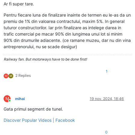
Ar fi super tare.
Pentru fiecare luna de finalizare inainte de termen eu le-as da un
premiu de 1% din valoarea contractului, maxim 5%. In general
tuturor constructorilor. Iar prin finalizare as intelege darea in
trafic comercial pe macar 90% din lungimea unui lot si minim
90% din drumurile adiacente. (ce ramane muzeu, dar nu din vina
antreprenorului, nu se scade desigur)
Railway fan. But motorways have to be done first!
1
2 Replies
M
M
M
mihai
19 nov. 2024, 18:46
Conectat
Gata primul segment de tunel.
Discover Popular Videos | Facebook
0