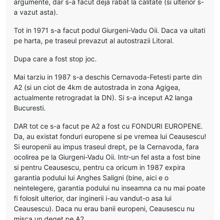
argumente, dar s-a facut deja rabat la calitate (si ulterior s-
a vazut asta).
Tot in 1971 s-a facut podul Giurgeni-Vadu Oii. Daca va uitati
pe harta, pe traseul prevazut al autostrazii Litoral.
Dupa care a fost stop joc.
Mai tarziu in 1987 s-a deschis Cernavoda-Fetesti parte din
A2 (si un ciot de 4km de autostrada in zona Agigea,
actualmente retrogradat la DN). Si s-a inceput A2 langa
Bucuresti.
DAR tot ce s-a facut pe A2 a fost cu FONDURI EUROPENE.
Da, au existat fonduri europene si pe vremea lui Ceausescu!
Si europenii au impus traseul drept, pe la Cernavoda, fara
ocolirea pe la Giurgeni-Vadu Oii. Intr-un fel asta a fost bine
si pentru Ceausescu, pentru ca oricum in 1987 expira
garantia podului lui Anghes Saligni (bine, aici e o
neintelegere, garantia podului nu inseamna ca nu mai poate
fi folosit ulterior, dar inginerii i-au vandut-o asa lui
Ceausescu). Daca nu erau banii europeni, Ceausescu nu
misca un deget pe A2.