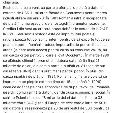
chiar așa.
Restricționarea a venit ca parte a efortului de plată a datoriei
externe de USD 11 miliarde făcută de Ceaușescu pentru marea
industrializare din anii 70. În 1981 România intra în incapacitate
de plată în urma eșecului de a rostogoli împrumuturi scadente.
Creditorii din Vest au crescut brusc dobânzile cerute de la 2-4%
la 16%. Ceaușescu rostogolește ce împrumuturi poate și
raționalizează tot consumul intern pentru ca să exporte tot ce se
poate exporta. România reduce importurile de petrol din lumea
arabă (la care avea acces) pentru ca să nu consume valută, nu
din cauza crizei petrolului care a lovit Occidentul. În martie 1989
se plătește ultimul împrumut din datoria externă (în final 21
miliarde de dolari, din care o parte s-a plătit cu 81 tone de aur
din rezerva BNR) dar cu preț imens pentru popor. În plus, din
cauza încetării de plăți din 1981, România nu mai are voie să se
împrumute pe piețele externe timp de 15 ani (până în 1996),
ceea ce adâncește criza economică de după Revoluție. România
iese din comunism fără datorii, dar distrusă economic și social. În
schimb Polonia iese cu 48 miliarde dolari datorie din care 33
miliarde către SUA și țări și Europa de Vest care o iartă de 50%
din datorie și reeșalonează pe 20 de ani restul de 50% pentru ca