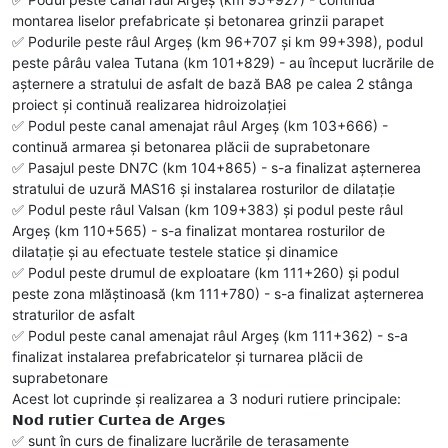
montarea liselor prefabricate și betonarea grinzii parapet
✅️ Podurile peste râul Argeș (km 96+707 și km 99+398), podul
peste pârâu valea Tutana (km 101+829) - au început lucrările de
așternere a stratului de asfalt de bază BA8 pe calea 2 stânga
proiect și continuă realizarea hidroizolației
✅️ Podul peste canal amenajat râul Argeș (km 103+666) -
continuă armarea și betonarea plăcii de suprabetonare
✅️ Pasajul peste DN7C (km 104+865) - s-a finalizat așternerea
stratului de uzură MAS16 și instalarea rosturilor de dilatație
✅️ Podul peste râul Valsan (km 109+383) și podul peste râul
Argeș (km 110+565) - s-a finalizat montarea rosturilor de
dilatație și au efectuate testele statice și dinamice
✅️ Podul peste drumul de exploatare (km 111+260) și podul
peste zona mlăștinoasă (km 111+780) - s-a finalizat așternerea
straturilor de asfalt
✅️ Podul peste canal amenajat râul Argeș (km 111+362) - s-a
finalizat instalarea prefabricatelor și turnarea plăcii de
suprabetonare
Acest lot cuprinde și realizarea a 3 noduri rutiere principale:
𝗡𝗼𝗱 𝗿𝘂𝘁𝗶𝗲𝗿 𝗖𝘂𝗿𝘁𝗲𝗮 𝗱𝗲 𝗔𝗿𝗴𝗲𝘀
✅️ sunt în curs de finalizare lucrările de terasamente