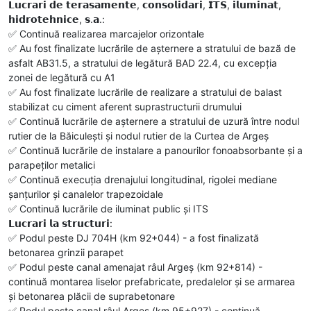
𝗟𝘂𝗰𝗿𝗮𝗿𝗶 𝗱𝗲 𝘁𝗲𝗿𝗮𝘀𝗮𝗺𝗲𝗻𝘁𝗲, 𝗰𝗼𝗻𝘀𝗼𝗹𝗶𝗱𝗮𝗿𝗶, 𝗜𝗧𝗦, 𝗶𝗹𝘂𝗺𝗶𝗻𝗮𝘁,
𝗵𝗶𝗱𝗿𝗼𝘁𝗲𝗵𝗻𝗶𝗰𝗲, 𝘀.𝗮.:
✅️ Continuă realizarea marcajelor orizontale
✅️ Au fost finalizate lucrările de așternere a stratului de bază de
asfalt AB31.5, a stratului de legătură BAD 22.4, cu excepția
zonei de legătură cu A1
✅️ Au fost finalizate lucrările de realizare a stratului de balast
stabilizat cu ciment aferent suprastructurii drumului
✅️ Continuă lucrările de așternere a stratului de uzură între nodul
rutier de la Băiculești și nodul rutier de la Curtea de Argeș
✅️ Continuă lucrările de instalare a panourilor fonoabsorbante și a
parapeților metalici
✅️ Continuă execuția drenajului longitudinal, rigolei mediane
șanțurilor și canalelor trapezoidale
✅️ Continuă lucrările de iluminat public și ITS
𝗟𝘂𝗰𝗿𝗮𝗿𝗶 𝗹𝗮 𝘀𝘁𝗿𝘂𝗰𝘁𝘂𝗿𝗶:
✅️ Podul peste DJ 704H (km 92+044) - a fost finalizată
betonarea grinzii parapet
✅️ Podul peste canal amenajat râul Argeș (km 92+814) -
continuă montarea liselor prefabricate, predalelor și se armarea
și betonarea plăcii de suprabetonare
✅️ Podul peste canal râul Argeș (km 95+927) - continuă