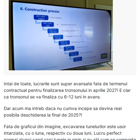
Intai de toate, lucrarile sunt super avansate fata de termenul
contractual pentru finalizarea tronsonului in aprilie 2027! E clar
ca tronsonul se va finaliza cu 6-12 luni in avans.
Dar acum ma intreb daca nu cumva incepe sa devina real
posibila deschiderea la final de 2025?!
Fata de graficul din imagine, excavarea tunelurilor este usor
intarziata, cu o luna, respectiv cu doua luni. Lucru perfect
normal atunci cand sapi tunele in nisip si nu stii cum se comporta