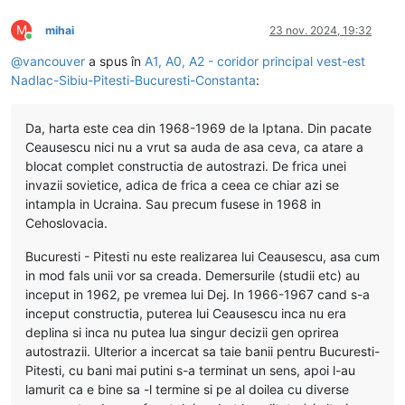
M
mihai
23 nov. 2024, 19:32
Conectat
@
vancouver
a spus în
A1, A0, A2 - coridor principal vest-est
Nadlac-Sibiu-Pitesti-Bucuresti-Constanta
:
Da, harta este cea din 1968-1969 de la Iptana. Din pacate
Ceausescu nici nu a vrut sa auda de asa ceva, ca atare a
blocat complet constructia de autostrazi. De frica unei
invazii sovietice, adica de frica a ceea ce chiar azi se
intampla in Ucraina. Sau precum fusese in 1968 in
Cehoslovacia.
Bucuresti - Pitesti nu este realizarea lui Ceausescu, asa cum
in mod fals unii vor sa creada. Demersurile (studii etc) au
inceput in 1962, pe vremea lui Dej. In 1966-1967 cand s-a
inceput constructia, puterea lui Ceausescu inca nu era
deplina si inca nu putea lua singur decizii gen oprirea
autostrazii. Ulterior a incercat sa taie banii pentru Bucuresti-
Pitesti, cu bani mai putini s-a terminat un sens, apoi l-au
lamurit ca e bine sa -l termine si pe al doilea cu diverse