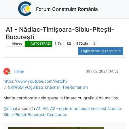
Forum Construim România
A1 - Nădlac-Timișoara-Sibiu-Pitești-
București
1.7k
53
572.8k
4
Moved
AUTOSTRĂZI
Login pentru a răspunde
M
mihai
19 nov. 2024, 14:52
Conectat
https://www.youtube.com/watch?
v=9KfR6D1yCgw&ab_channel=TheRomanian
Merita coroborate cele spuse in filmare cu graficul de mai jos.
@
mihai
a spus în
A1, A0, A2 - coridor principal vest-est Nadlac-
Sibiu-Pitesti-Bucuresti-Constanta
: