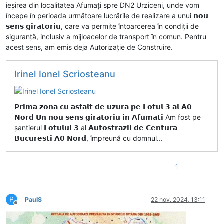
ieșirea din localitatea Afumați spre DN2 Urziceni, unde vom
începe în perioada următoare lucrările de realizare a unui 𝗻𝗼𝘂
𝘀𝗲𝗻𝘀 𝗴𝗶𝗿𝗮𝘁𝗼𝗿𝗶𝘂, care va permite întoarcerea în condiții de
siguranță, inclusiv a mijloacelor de transport în comun. Pentru
acest sens, am emis deja Autorizație de Construire.
Irinel Ionel Scriosteanu
𝗣𝗿𝗶𝗺𝗮 𝘇𝗼𝗻𝗮 𝗰𝘂 𝗮𝘀𝗳𝗮𝗹𝘁 𝗱𝗲 𝘂𝘇𝘂𝗿𝗮 𝗽𝗲 𝗟𝗼𝘁𝘂𝗹 𝟯 𝗮𝗹 𝗔𝟬
𝗡𝗼𝗿𝗱 𝗨𝗻 𝗻𝗼𝘂 𝘀𝗲𝗻𝘀 𝗴𝗶𝗿𝗮𝘁𝗼𝗿𝗶𝘂 𝗶𝗻 𝗔𝗳𝘂𝗺𝗮𝘁𝗶 Am fost pe
șantierul 𝗟𝗼𝘁𝘂𝗹𝘂𝗶 𝟯 al 𝗔𝘂𝘁𝗼𝘀𝘁𝗿𝗮𝘇𝗶𝗶 𝗱𝗲 𝗖𝗲𝗻𝘁𝘂𝗿𝗮
𝗕𝘂𝗰𝘂𝗿𝗲𝘀𝘁𝗶 𝗔𝟬 𝗡𝗼𝗿𝗱, împreună cu domnul...
1
P
PaulS
22 nov. 2024, 13:11
Deconectat