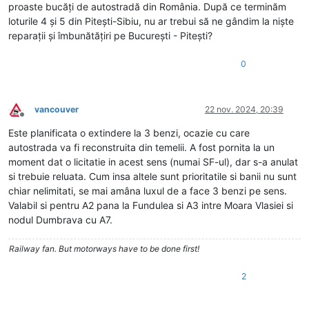
proaste bucăți de autostradă din România. După ce terminăm
loturile 4 și 5 din Pitești-Sibiu, nu ar trebui să ne gândim la niște
reparații și îmbunătățiri pe București - Pitești?
0
vancouver
22 nov. 2024, 20:39
Deconectat
Este planificata o extindere la 3 benzi, ocazie cu care
autostrada va fi reconstruita din temelii. A fost pornita la un
moment dat o licitatie in acest sens (numai SF-ul), dar s-a anulat
si trebuie reluata. Cum insa altele sunt prioritatile si banii nu sunt
chiar nelimitati, se mai amâna luxul de a face 3 benzi pe sens.
Valabil si pentru A2 pana la Fundulea si A3 intre Moara Vlasiei si
nodul Dumbrava cu A7.
Railway fan. But motorways have to be done first!
2