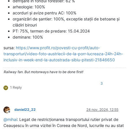
defrișare în fondul forestier: 62 %
arheologie: 100%
acorduri și avize pentru AC: 100%
organizări de șantier: 100%, exceptie stații de betoane și
clădiri birouri
PT: 75%, termen de predare: 15.04.2024
deminare: 100%
sursa:
https://www.profit.ro/povesti-cu-profit/auto-
transporturi/video-foto-austriecii-de-la-porr-lucreaza-24h-24h-
inclusiv-in-week-end-la-autostrada-sibiu-pitesti-21846650
Railway fan. But motorways have to be done first!
3
1 Reply
M
daniel22_22
24 nov. 2024, 12:55
Deconectat
@
mihai
: Legat de restricționarea transportului rutier privat de
Ceaușescu în urma vizitei în Coreea de Nord, lucrurile nu au stat