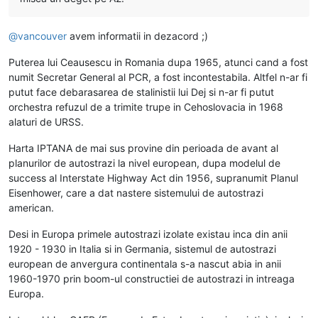
@
vancouver
avem informatii in dezacord ;)
Puterea lui Ceausescu in Romania dupa 1965, atunci cand a fost
numit Secretar General al PCR, a fost incontestabila. Altfel n-ar fi
putut face debarasarea de stalinistii lui Dej si n-ar fi putut
orchestra refuzul de a trimite trupe in Cehoslovacia in 1968
alaturi de URSS.
Harta IPTANA de mai sus provine din perioada de avant al
planurilor de autostrazi la nivel european, dupa modelul de
success al Interstate Highway Act din 1956, supranumit Planul
Eisenhower, care a dat nastere sistemului de autostrazi
american.
Desi in Europa primele autostrazi izolate existau inca din anii
1920 - 1930 in Italia si in Germania, sistemul de autostrazi
european de anvergura continentala s-a nascut abia in anii
1960-1970 prin boom-ul constructiei de autostrazi in intreaga
Europa.