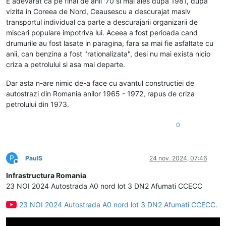
E adevarat ca pe final de anii '70 si mai ales dupa 1981, dupa
vizita in Coreea de Nord, Ceausescu a descurajat masiv
transportul individual ca parte a descurajarii organizarii de
miscari populare impotriva lui. Aceea a fost perioada cand
drumurile au fost lasate in paragina, fara sa mai fie asfaltate cu
anii, can benzina a fost "rationalizata", desi nu mai exista nicio
criza a petrolului si asa mai departe.
Dar asta n-are nimic de-a face cu avantul constructiei de
autostrazi din Romania anilor 1965 - 1972, rapus de criza
petrolului din 1973.
0
P
PaulS
24 nov. 2024, 07:46
Deconectat
Infrastructura Romania
23 NOI 2024 Autostrada A0 nord lot 3 DN2 Afumati CCECC
23 NOI 2024 Autostrada A0 nord lot 3 DN2 Afumati CCECC.