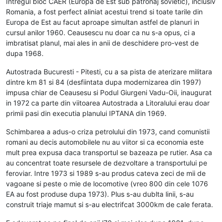
Intregul bloc CAER (Europa de Est sub patronaj sovietic), inclusiv
Romania, a fost perfect aliniat acestui trend si toate tarile din
Europa de Est au facut aproape simultan astfel de planuri in
cursul anilor 1960. Ceausescu nu doar ca nu s-a opus, ci a
imbratisat planul, mai ales in anii de deschidere pro-vest de
dupa 1968.
Autostrada Bucuresti - Pitesti, cu a sa pista de aterizare militara
dintre km 81 si 84 (desfiintata dupa modernizarea din 1997)
impusa chiar de Ceausesu si Podul Giurgeni Vadu-Oii, inaugurat
in 1972 ca parte din viitoarea Autostrada a Litoralului erau doar
primii pasi din executia planului IPTANA din 1969.
Schimbarea a adus-o criza petrolului din 1973, cand comunistii
romani au decis automobilele nu au viitor si ca economia este
mult prea expusa daca transportul se bazeaza pe rutier. Asa ca
au concentrat toate resursele de dezvoltare a transportului pe
feroviar. Intre 1973 si 1989 s-au produs cateva zeci de mii de
vagoane si peste o mie de locomotive (vreo 800 din cele 1076
EA au fost produse dupa 1973). Plus s-au dublta linii, s-au
construit triaje mamut si s-au electrifcat 3000km de cale ferata.