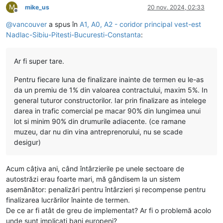
M
mike_us
20 nov. 2024, 02:33
Deconectat
@
vancouver
a spus în
A1, A0, A2 - coridor principal vest-est
Nadlac-Sibiu-Pitesti-Bucuresti-Constanta
:
Ar fi super tare.
Pentru fiecare luna de finalizare inainte de termen eu le-as
da un premiu de 1% din valoarea contractului, maxim 5%. In
general tuturor constructorilor. Iar prin finalizare as intelege
darea in trafic comercial pe macar 90% din lungimea unui
lot si minim 90% din drumurile adiacente. (ce ramane
muzeu, dar nu din vina antreprenorului, nu se scade
desigur)
Acum câțiva ani, când întârzierile pe unele sectoare de
autostrăzi erau foarte mari, mă gândisem la un sistem
asemănător: penalizări pentru întârzieri și recompense pentru
finalizarea lucrărilor înainte de termen.
De ce ar fi atât de greu de implementat? Ar fi o problemă acolo
unde sunt implicați bani europeni?