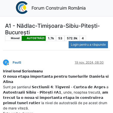
Forum Construim România
A1 - Nădlac-Timișoara-Sibiu-Pitești-
București
1.7k
53
572.9k
4
Moved
AUTOSTRĂZI
Login pentru a răspunde
P
PaulS
19 nov. 2024, 08:30
Deconectat
Irinel Ionel Scriosteanu
𝗢 𝗻𝗼𝘂𝗮 𝗲𝘁𝗮𝗽𝗮 𝗶𝗺𝗽𝗼𝗿𝘁𝗮𝗻𝘁𝗮 𝗽𝗲𝗻𝘁𝗿𝘂 𝘁𝘂𝗻𝗲𝗹𝘂𝗿𝗶𝗹𝗲 𝗗𝗮𝗻𝗶𝗲𝗹𝗮 𝘀𝗶
𝗔𝗹𝗶𝗻𝗮
Sunt pe șantierul 𝗦𝗲𝗰𝘁𝗶𝘂𝗻𝗶𝗶 𝟰: 𝗧𝗶𝗴𝘃𝗲𝗻𝗶 - 𝗖𝘂𝗿𝘁𝗲𝗮 𝗱𝗲 𝗔𝗿𝗴𝗲𝘀 a
𝗔𝘂𝘁𝗼𝘀𝘁𝗿𝗮𝘇𝗶𝗶 𝗦𝗶𝗯𝗶𝘂 - 𝗣𝗶𝘁𝗲𝘀̦𝘁𝗶 #𝗔𝟭, unde, noaptea trecută, 𝗮𝗺
𝘁𝗿𝗲𝗰𝘂𝘁 𝗹𝗮 𝗼 𝗻𝗼𝘂𝗮 𝘀𝗶 𝗶𝗺𝗽𝗼𝗿𝘁𝗮𝗻𝘁𝗮 𝗲𝘁𝗮𝗽𝗮 𝗶𝗻 𝗰𝗼𝗻𝘀𝘁𝗿𝘂𝗶𝗿𝗲𝗮
𝗽𝗿𝗶𝗺𝘂𝗹 𝘁𝘂𝗻𝗲𝗹 𝗿𝘂𝘁𝗶𝗲𝗿 la nivel de autostradă de pe acest drum
de mare viteză.