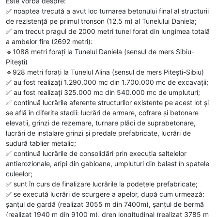
Este vorba despre:
✅️ noaptea trecută a avut loc turnarea betonului final al structurii
de rezistență pe primul tronson (12,5 m) al Tunelului Daniela;
✅️ am trecut pragul de 2000 metri tunel forat din lungimea totală
a ambelor fire (2692 metri):
🔹️1088 metri forați la Tunelul Daniela (sensul de mers Sibiu-
Pitești)
🔹️928 metri forați la Tunelul Alina (sensul de mers Pitești-Sibiu)
✅️ au fost realizați 1.290.000 mc din 1.700.000 mc de excavații;
✅️ au fost realizați 325.000 mc din 540.000 mc de umpluturi;
✅️ continuă lucrările aferente structurilor existente pe acest lot și
se află în diferite stadii: lucrări de armare, cofrare și betonare
elevații, grinzi de rezemare, turnare plăci de suprabetonare,
lucrări de instalare grinzi și predale prefabricate, lucrări de
sudură tablier metalic;
✅️ continuă lucrările de consolidări prin execuția saltelelor
antierozionale, aripi din gabioane, umpluturi din balast în spatele
culeelor;
✅️ sunt în curs de finalizare lucrările la podețele prefabricate;
✅️ se execută lucrări de scurgere a apelor, după cum urmează:
șanțul de gardă (realizat 3055 m din 7400m), șanțul de bermă
(realizat 1940 m din 9100 m), dren longitudinal (realizat 3785 m