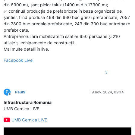
din 6900 m), șanț picior taluz (1400 m din 17300 m);
✅️ continuă producția de prefabricate în baza organizată pe
șantier, fiind produse 469 din 660 buc grinzi prefabricate, 7057
din 7800 buc predale prefabricate, 243 din 300 buc antretoaze
prefabricate.
Antreprenorul are mobilizate în șantier 650 persoane și 210
utilaje și echipamente de construcții.
Mai multe detalii în live.
Facebook Live
3
P
PaulS
19 nov. 2024, 09:14
Deconectat
Infrastructura Romania
UMB Cernica LIVE
UMB Cernica LIVE