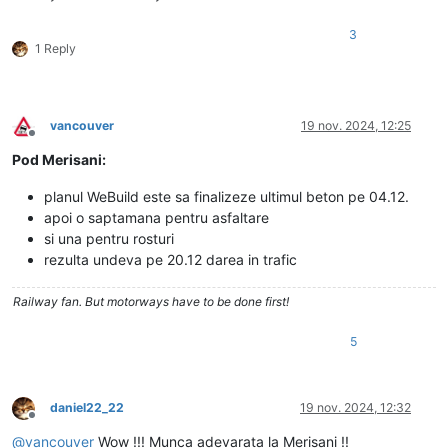
3
1 Reply
vancouver
19 nov. 2024, 12:25
Deconectat
Pod Merisani:
planul WeBuild este sa finalizeze ultimul beton pe 04.12.
apoi o saptamana pentru asfaltare
si una pentru rosturi
rezulta undeva pe 20.12 darea in trafic
Railway fan. But motorways have to be done first!
5
daniel22_22
19 nov. 2024, 12:32
Deconectat
@
vancouver
Wow !!! Munca adevarata la Merisani !!