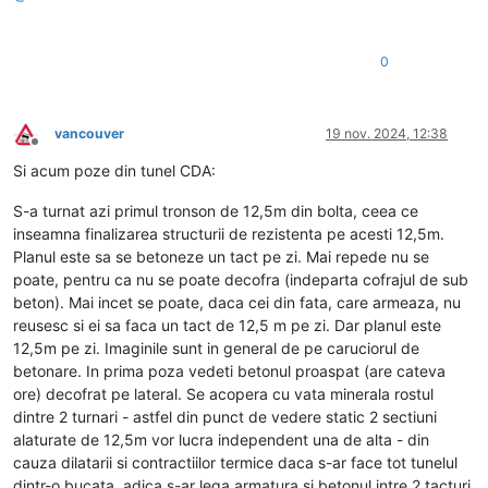
0
vancouver
19 nov. 2024, 12:38
Deconectat
Si acum poze din tunel CDA:
S-a turnat azi primul tronson de 12,5m din bolta, ceea ce
inseamna finalizarea structurii de rezistenta pe acesti 12,5m.
Planul este sa se betoneze un tact pe zi. Mai repede nu se
poate, pentru ca nu se poate decofra (indeparta cofrajul de sub
beton). Mai incet se poate, daca cei din fata, care armeaza, nu
reusesc si ei sa faca un tact de 12,5 m pe zi. Dar planul este
12,5m pe zi. Imaginile sunt in general de pe caruciorul de
betonare. In prima poza vedeti betonul proaspat (are cateva
ore) decofrat pe lateral. Se acopera cu vata minerala rostul
dintre 2 turnari - astfel din punct de vedere static 2 sectiuni
alaturate de 12,5m vor lucra independent una de alta - din
cauza dilatarii si contractiilor termice daca s-ar face tot tunelul
dintr-o bucata, adica s-ar lega armatura si betonul intre 2 tacturi,