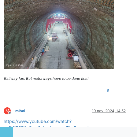
Railway fan. But motorways have to be done first!
5
M
mihai
19 nov. 2024, 14:52
Deconectat
https://www.youtube.com/watch?
v=9KfR6D1yCgw&ab_channel=TheRomanian