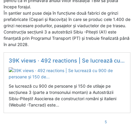
pentru ca în primăvara anului viitor instalația TBM să poată
începe forajul.
În șantier sunt puse deja în funcțiune două fabrici de grinzi
prefabricate (Cepari și Racovița) în care se produc cele 1.400 de
grinzi necesare podurilor, pasajelor și viaductelor de pe traseu.
Construcția secțiunii 3 a autostrăzii Sibiu -Pitești (A1) este
finanțată prin Programul Transport (PT) și trebuie finalizată până
în anul 2028.
39K views · 492 reactions | Se lucrează cu 900 de persoane și 150 de...
Se lucrează cu 900 de persoane și 150 de utilaje pe
secțiunea 3 (parte a tronsonului montan) a Autostrăzii
Sibiu-Pitești! Asocierea de constructori români și italieni
(Webuild -Tancrad) este...
5