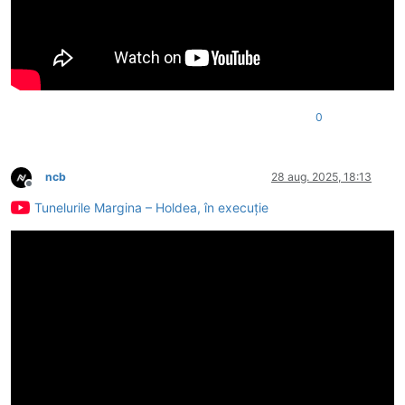
0
ncb
28 aug. 2025, 18:13
Deconectat
Tunelurile Margina – Holdea, în execuție