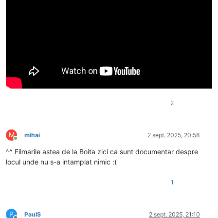
2
M
mihai
2 sept. 2025, 20:58
Conectat
^^ Filmarile astea de la Boita zici ca sunt documentar despre
locul unde nu s-a intamplat nimic :(
1
P
PaulS
2 sept. 2025, 21:10