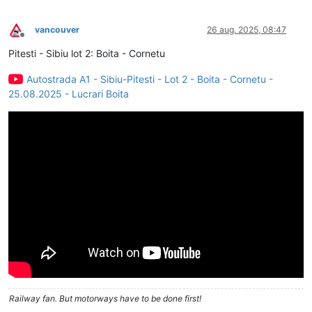
vancouver
26 aug. 2025, 08:47
Deconectat
Pitesti - Sibiu lot 2: Boita - Cornetu
Autostrada A1 - Sibiu-Pitesti - Lot 2 - Boita - Cornetu -
25.08.2025 - Lucrari Boita
Railway fan. But motorways have to be done first!