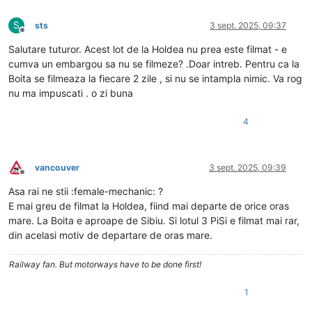
S
sts
3 sept. 2025, 09:37
Deconectat
Salutare tuturor. Acest lot de la Holdea nu prea este filmat - e
cumva un embargou sa nu se filmeze? .Doar intreb. Pentru ca la
Boita se filmeaza la fiecare 2 zile , si nu se intampla nimic. Va rog
nu ma impuscati . o zi buna
4
vancouver
3 sept. 2025, 09:39
Deconectat
Asa rai ne stii :female-mechanic: ?
E mai greu de filmat la Holdea, fiind mai departe de orice oras
mare. La Boita e aproape de Sibiu. Si lotul 3 PiSi e filmat mai rar,
din acelasi motiv de departare de oras mare.
Railway fan. But motorways have to be done first!
1