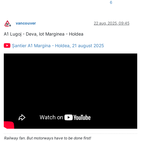
6
vancouver
22 aug. 2025, 09:45
Deconectat
A1 Lugoj - Deva, lot Marginea - Holdea
Șantier A1 Margina - Holdea, 21 august 2025
Railway fan. But motorways have to be done first!