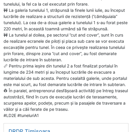
tunelului, la fel ca la cel executat prin forare.
🚧 La galeria tunelului 1, străpunsă la finele lunii iulie, au început
lucrările de realizare a structurii de rezistență (”cămășuiala”
tunelului). La cea de-a doua galerie a tunelului 1 s-au forat peste
220 metri, în această toamnă urmând să fie străpunsă.
🚧 La tunelul al doilea, pe sectorul ”cut and cover”, sunt în curs
de realizare ecranele de piloți și placa sub care se vor executa
excavațiile pentru tunel. În ceea ce privește realizarea tunelului
prin forare, dinspre zona ”cut and cover”, au fost demarate
lucrările de intrare în subteran.
📏 Pentru prima ieșire din tunelul 2 a fost finalizat portalul în
lungime de 234 metri și au început lucrările de evacuare a
materialului de sub acesta. Pentru cealaltă galerie, unde portalul
este mai scurt, au fost demarate lucrările de intrare în subteran.
👷 În paralel, antreprenorul desfășoară activități pe întreg traseul
autostrăzii, fiind în curs de execuție lucrări de terasamente,
scurgerea apelor, podețe, precum și la pasajele de traversare a
văilor și a căii ferate de pe traseu.
#LD2E #tuneluriA1
DRDP Timişoara