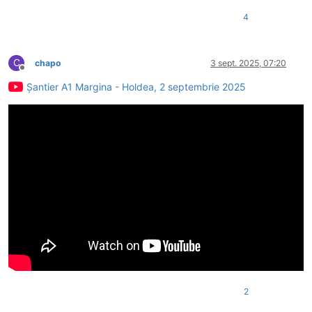
4
C
chapo
3 sept. 2025, 07:20
Deconectat
Șantier A1 Margina - Holdea, 2 septembrie 2025
2