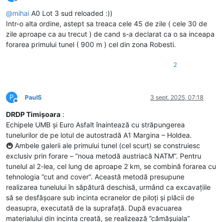
Deconectat
@
mihai
A0 Lot 3 sud reloaded :))
Intr-o alta ordine, astept sa treaca cele 45 de zile ( cele 30 de
zile aproape ca au trecut ) de cand s-a declarat ca o sa inceapa
forarea primului tunel ( 900 m ) cel din zona Robesti.
2
P
PaulS
3 sept. 2025, 07:18
Deconectat
DRDP Timişoara
:
Echipele UMB și Euro Asfalt înaintează cu străpungerea
tunelurilor de pe lotul de autostradă A1 Margina – Holdea.
🚇 Ambele galerii ale primului tunel (cel scurt) se construiesc
exclusiv prin forare – ”noua metodă austriacă NATM”. Pentru
tunelul al 2-lea, cel lung de aproape 2 km, se combină forarea cu
tehnologia ”cut and cover”. Această metodă presupune
realizarea tunelului în săpătură deschisă, urmând ca excavațiile
să se desfășoare sub incinta ecranelor de piloți și plăcii de
deasupra, executată de la suprafață. După evacuarea
materialului din incinta creată, se realizează ”cămășuiala”