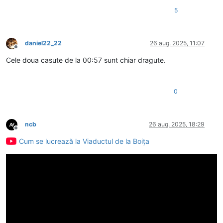
5
daniel22_22
26 aug. 2025, 11:07
Deconectat
Cele doua casute de la 00:57 sunt chiar dragute.
0
ncb
26 aug. 2025, 18:29
Deconectat
Cum se lucrează la Viaductul de la Boița