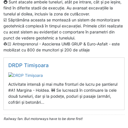
🚇 Sunt atacate ambele tuneluri, atât pe intrare, cât și pe ieșire,
fiind în diferite stadii de execuție. Au avansat excavațiile la
tunelul al doilea, inclusiv la zona de cut&cover.
☑️ Săptămâna aceasta se montează un sistem de monitorizare
geotehnică complexă în timpul excavației. Primele citiri realizate
cu acest sistem au evidențiat o comportare în parametri din
punct de vedere geotehnic a tunelului.
👷🏻 Antreprenorul - Asocierea UMB GRUP & Euro-Asfalt - este
mobilizat cu 800 de muncitori și 200 de utilaje
DRDP Timişoara
Activitate intensă și mai multe fronturi de lucru pe șantierul
#A1 Margina - Holdea. 🚧 Se lucrează în continuare la cele
două tuneluri, dar și la podețe, poduri și pasaje (armări,
cofrări și betonări...
Railway fan. But motorways have to be done first!