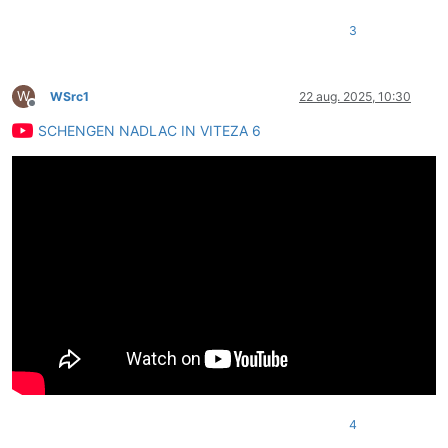
3
W
WSrc1
22 aug. 2025, 10:30
Deconectat
SCHENGEN NADLAC IN VITEZA 6
4