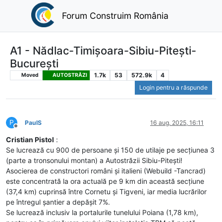
Forum Construim România
A1 - Nădlac-Timișoara-Sibiu-Pitești-
București
1.7k
53
572.9k
4
Moved
AUTOSTRĂZI
Login pentru a răspunde
P
PaulS
16 aug. 2025, 16:11
Deconectat
Cristian Pistol
:
Se lucrează cu 900 de persoane și 150 de utilaje pe secțiunea 3
(parte a tronsonului montan) a Autostrăzii Sibiu-Pitești!
Asocierea de constructori români și italieni (Webuild -Tancrad)
este concentrată la ora actuală pe 9 km din această secțiune
(37,4 km) cuprinsă între Cornetu și Tigveni, iar media lucrărilor
pe întregul șantier a depășit 7%.
Se lucrează inclusiv la portalurile tunelului Poiana (1,78 km),