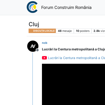
Forum Construim România
Cluj
48
mesaje
10
posters
2.8k
viz
DISCUȚII LOCALE
ncb
Lucrări la Centura metropolitană a Cluju
Deconectat
Lucrări la Centura metropolitană a Cluj