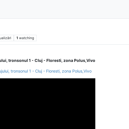
ualizări
1
watching
lui, tronsonul 1 - Cluj - Floresti, zona Polus,Vivo
ului, tronsonul 1 - Cluj - Floresti, zona Polus,Vivo