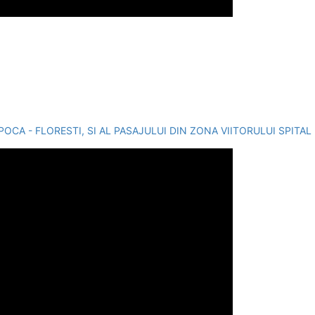
OCA - FLORESTI, SI AL PASAJULUI DIN ZONA VIITORULUI SPITA