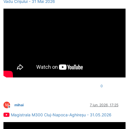
Vadu Crișului - 31 Mai 2026
0
M
mihai
7 iun. 2026, 17:25
Deconectat
Magistrala M300 Cluj-Napoca-Aghireșu - 31.05.2026