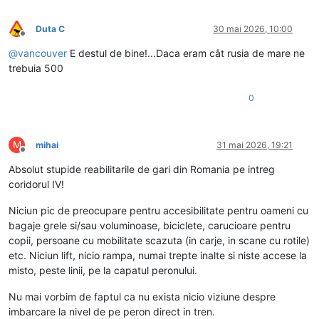
Duta C
30 mai 2026, 10:00
Deconectat
@
vancouver
E destul de bine!...Daca eram cât rusia de mare ne
trebuia 500
0
M
mihai
31 mai 2026, 19:21
Deconectat
Absolut stupide reabilitarile de gari din Romania pe intreg
coridorul IV!
Niciun pic de preocupare pentru accesibilitate pentru oameni cu
bagaje grele si/sau voluminoase, biciclete, carucioare pentru
copii, persoane cu mobilitate scazuta (in carje, in scane cu rotile)
etc. Niciun lift, nicio rampa, numai trepte inalte si niste accese la
misto, peste linii, pe la capatul peronului.
Nu mai vorbim de faptul ca nu exista nicio viziune despre
imbarcare la nivel de pe peron direct in tren.