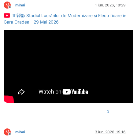
M
mihai
1 iun. 2026, 18:29
Deconectat
👷‍♂️🚧🚁 Stadiul Lucrărilor de Modernizare și Electrificare în
Gara Oradea - 29 Mai 2026
0
M
mihai
3 iun. 2026, 19:16
Deconectat