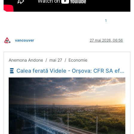
1
vancouver
27 mai 2026, 06:56
Deconectat
Anemona Andone / mai 27 / Economie
Calea ferată Videle - Orșova: CFR SA efectuează testele finale la viaductul Cârcea - Economica.net