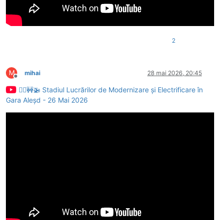
2
M
mihai
28 mai 2026, 20:45
Deconectat
👷‍♂️🚧🚁 Stadiul Lucrărilor de Modernizare și Electrificare în
Gara Aleșd - 26 Mai 2026