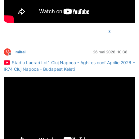
3
M
mihai
26 mai 2026, 10:38
Deconectat
Stadiu Lucrari Lot1 Cluj Napoca - Aghires conf Aprilie 2026 +
IR74 Cluj Napoca - Budapest Keleti