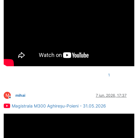
1
M
mihai
7 iun. 2026, 17:37
Deconectat
Magistrala M300 Aghireșu-Poieni - 31.05.2026