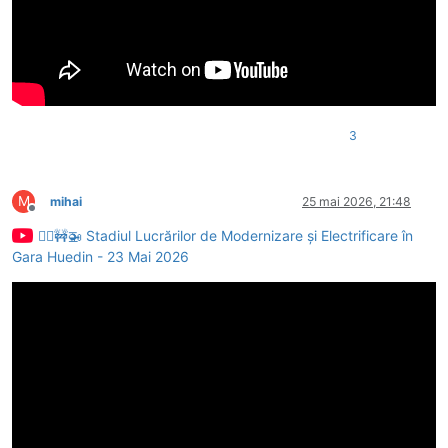
3
M
mihai
25 mai 2026, 21:48
Deconectat
👷‍♂️🚧🚁 Stadiul Lucrărilor de Modernizare și Electrificare în
Gara Huedin - 23 Mai 2026