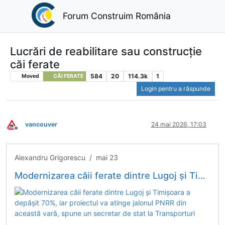
Forum Construim România
Lucrări de reabilitare sau construcție
căi ferate
584
20
114.3k
1
Moved
CĂI FERATE
Login pentru a răspunde
vancouver
24 mai 2026, 17:03
Deconectat
Alexandru Grigorescu / mai 23
Modernizarea căii ferate dintre Lugoj și Timișoara a depășit 70%, iar proiectul va atinge jalonul PNRR din această vară, spune un secretar de stat la Transporturi