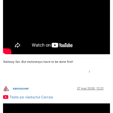
Railway fan. But motorways have to be done first!
1
vancouver
27 mai 2026, 12:21
Deconectat
Teste pe viaductul Carcea