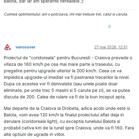
Balota, dar iar am sperante nerealiste ;)
Culmea optimismului: am o potcoava, imi mai trebuie trei, calul si caruta.
0
vancouver
27 mai 2026, 12:31
Deconectat
Proiectul de "coridoreala" pentru Bucuresti - Craiova prevede o
viteza de 160 km/h pe cea mai mare parte a traseului, cu
pregatire pentru upgrade ulterior la 200 km/h. Ceea ce va
impiedica upgrade-ul imediat va fi pastrarea trecerilor la nivel.
Dupa ce acestea vor fi denivelate (sau unele poate doar
eliminate, pe unde trec 5 masini si 5 carute pe zi), se va putea
discuta de 200. Calea de rulare va fi de la bun inceput apta.
Mai departe de la Craiova la Drobeta, adica acolo unde este si
Balota, vom avea 120 km/h la finalul proiectului aflat deja in
derulare (coridoreala light), cu exceptia tunelului Balota si
probabil cativa km de la tunel spre Craiova, unde va fi 160. Fara
alte optiuni de ugrade in viitor.