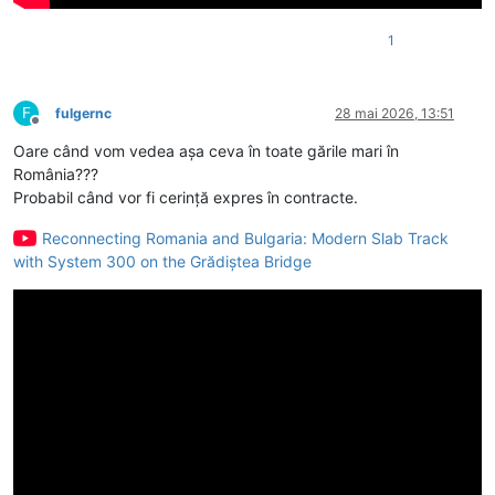
1
F
fulgernc
28 mai 2026, 13:51
Deconectat
Oare când vom vedea așa ceva în toate gările mari în
România???
Probabil când vor fi cerință expres în contracte.
Reconnecting Romania and Bulgaria: Modern Slab Track
with System 300 on the Grădiștea Bridge