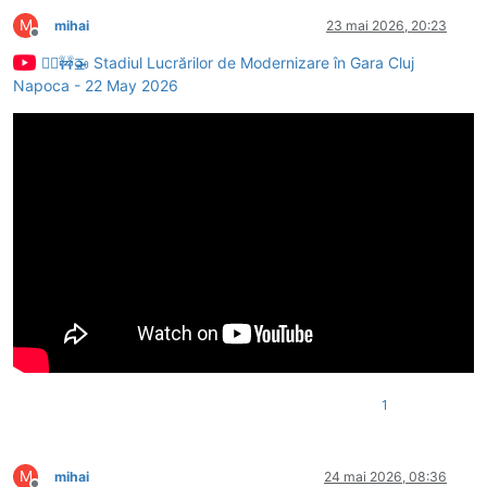
M
mihai
23 mai 2026, 20:23
Deconectat
👷‍♂️🚧🚁 Stadiul Lucrărilor de Modernizare în Gara Cluj
Napoca - 22 May 2026
1
M
mihai
24 mai 2026, 08:36