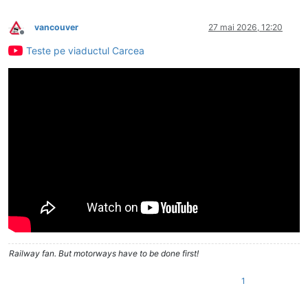
vancouver
27 mai 2026, 12:20
Deconectat
Teste pe viaductul Carcea
Railway fan. But motorways have to be done first!
1