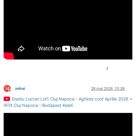
3
M
mihai
26 mai 2026, 10:38
Deconectat
Stadiu Lucrari Lot1 Cluj Napoca - Aghires conf Aprilie 2026 +
IR74 Cluj Napoca - Budapest Keleti