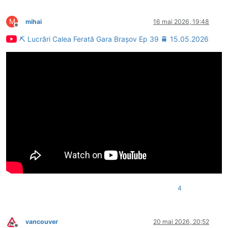
M
mihai
16 mai 2026, 19:48
Deconectat
⛏ Lucrări Calea Ferată Gara Brașov Ep 39 🚆 15.05.2026
4
vancouver
20 mai 2026, 20:52