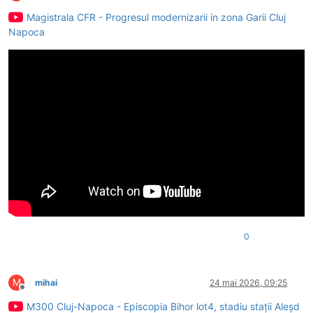
Deconectat
Magistrala CFR - Progresul modernizarii in zona Garii Cluj
Napoca
0
M
mihai
24 mai 2026, 09:25
Deconectat
M300 Cluj-Napoca - Episcopia Bihor lot4, stadiu stații Aleșd