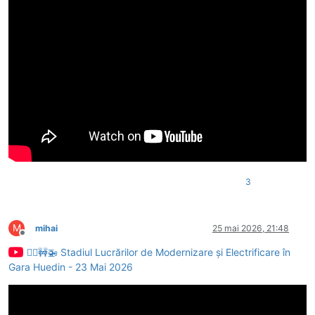
3
M
mihai
25 mai 2026, 21:48
Deconectat
👷‍♂️🚧🚁 Stadiul Lucrărilor de Modernizare și Electrificare în
Gara Huedin - 23 Mai 2026