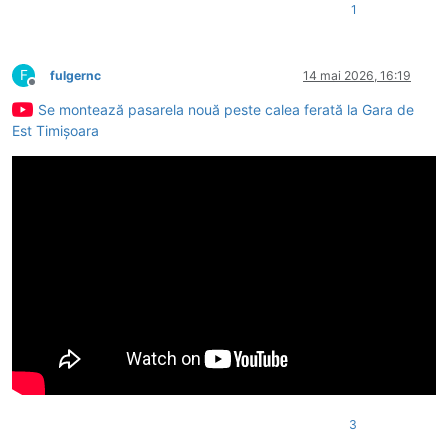
1
F
fulgernc
14 mai 2026, 16:19
Deconectat
Se montează pasarela nouă peste calea ferată la Gara de
Est Timișoara
3