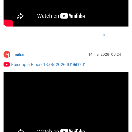
0
M
mihai
14 mai 2026, 06:24
Deconectat
Episcopia Bihor- 13.05.2026 🚦🚩🚂🏗🚩