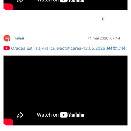
0
M
mihai
14 mai 2026, 07:44
Deconectat
Oradea Est Triaj-Hai cu electrificarea-13.05.2026 🚂🚦🏗🚩🚧