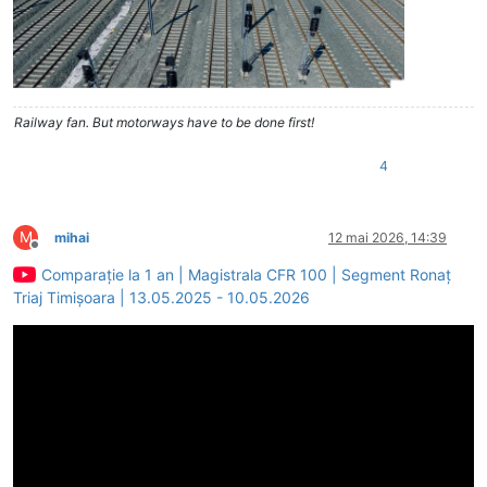
Railway fan. But motorways have to be done first!
4
M
mihai
12 mai 2026, 14:39
Deconectat
Comparație la 1 an | Magistrala CFR 100 | Segment Ronaț
Triaj Timișoara | 13.05.2025 - 10.05.2026