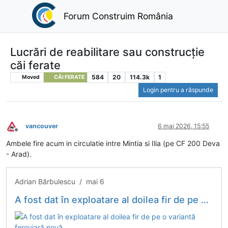
Forum Construim România
Lucrări de reabilitare sau construcție
căi ferate
584
20
114.3k
1
Moved
CĂI FERATE
Login pentru a răspunde
vancouver
6 mai 2026, 15:55
Deconectat
Ambele fire acum in circulatie intre Mintia si Ilia (pe CF 200 Deva
- Arad).
Adrian Bărbulescu / mai 6
A fost dat în exploatare al doilea fir de pe o variantă feroviară nouă