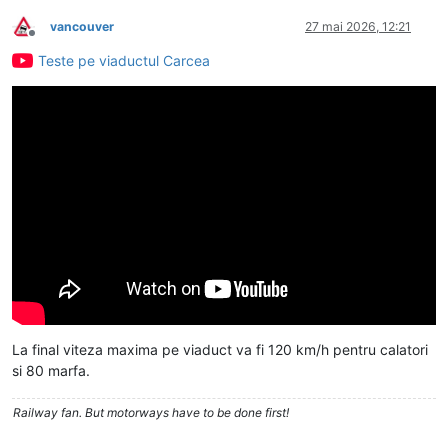
vancouver
27 mai 2026, 12:21
Deconectat
Teste pe viaductul Carcea
La final viteza maxima pe viaduct va fi 120 km/h pentru calatori
si 80 marfa.
Railway fan. But motorways have to be done first!