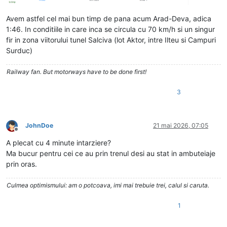
Avem astfel cel mai bun timp de pana acum Arad-Deva, adica
1:46. In conditiile in care inca se circula cu 70 km/h si un singur
fir in zona viitorului tunel Salciva (lot Aktor, intre Ilteu si Campuri
Surduc)
Railway fan. But motorways have to be done first!
3
JohnDoe
21 mai 2026, 07:05
Deconectat
A plecat cu 4 minute intarziere?
Ma bucur pentru cei ce au prin trenul desi au stat in ambuteiaje
prin oras.
Culmea optimismului: am o potcoava, imi mai trebuie trei, calul si caruta.
1