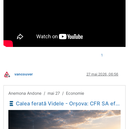
1
vancouver
27 mai 2026, 06:56
Deconectat
Anemona Andone / mai 27 / Economie
Calea ferată Videle - Orșova: CFR SA efectuează testele finale la viaductul Cârcea - Economica.net