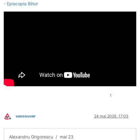
- Episcopia Bihor
1
vancouver
24 mai 2026, 17:03
Deconectat
Alexandru Grigorescu / mai 23