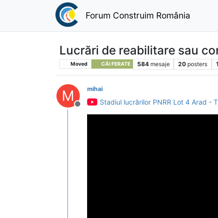
Forum Construim România
Lucrări de reabilitare sau co
584
mesaje
20
posters
Moved
CĂI FERATE
mihai
M
Stadiul lucrărilor PNRR Lot 4 Arad -
Deconectat