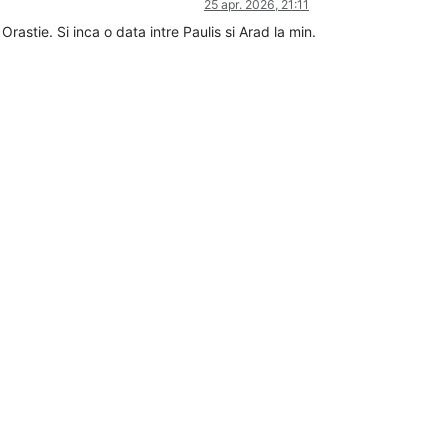
25 apr. 2026, 21:11
astie. Si inca o data intre Paulis si Arad la min.