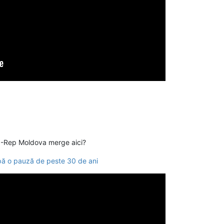
 -Rep Moldova merge aici?
upă o pauză de peste 30 de ani