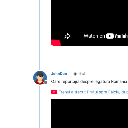
JohnDoe
@mihai
Oare reportajul despre legatura Romania
Deconectat
Trenul a trecut Prutul spre Fălciu, d