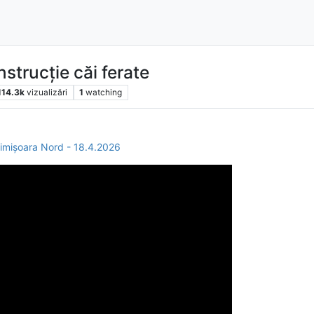
nstrucție căi ferate
114.3k
vizualizări
1
watching
 Timișoara Nord - 18.4.2026