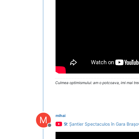
Culmea optimismului: am o potcoava, imi mai trebu
mihai
M
🛠️ Șantier Spectaculos în Gara Brașo
Deconectat