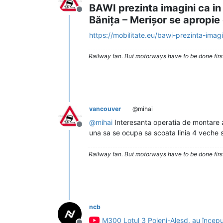
BAWI prezinta imagini ca in
Deconectat
Bănița – Merișor se apropie 
https://mobilitate.eu/bawi-prezinta-imagi
Railway fan. But motorways have to be done firs
vancouver
@mihai
@
mihai
Interesanta operatia de montare a 
Deconectat
una sa se ocupa sa scoata linia 4 veche s
Railway fan. But motorways have to be done firs
ncb
M300 Lotul 3 Poieni-Aleșd, au început l