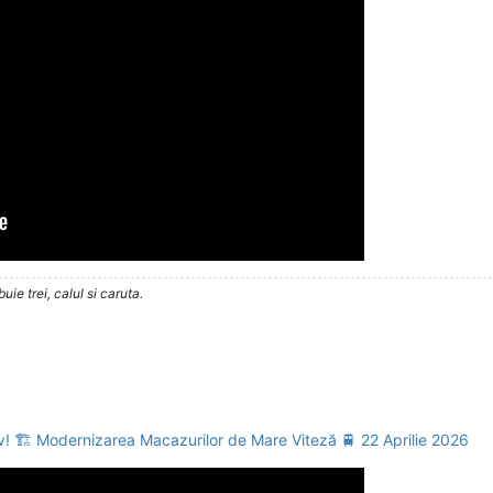
ie trei, calul si caruta.
v! 🏗️ Modernizarea Macazurilor de Mare Viteză 🚆 22 Aprilie 2026