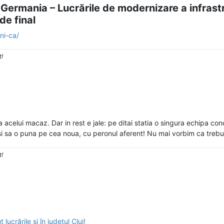
 Germania – Lucrările de modernizare a infrastr
de final
ni-ca/
t!
acelui macaz. Dar in rest e jale: pe ditai statia o singura echipa con
i sa o puna pe cea noua, cu peronul aferent! Nu mai vorbim ca trebui
t!
ucrările si în județul Cluj!