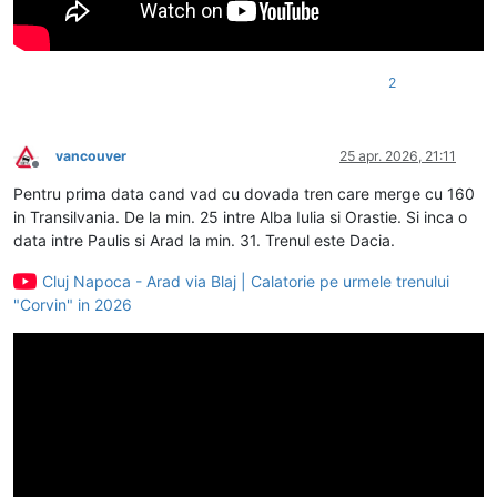
2
vancouver
25 apr. 2026, 21:11
Deconectat
Pentru prima data cand vad cu dovada tren care merge cu 160
in Transilvania. De la min. 25 intre Alba Iulia si Orastie. Si inca o
data intre Paulis si Arad la min. 31. Trenul este Dacia.
Cluj Napoca - Arad via Blaj | Calatorie pe urmele trenului
"Corvin" in 2026