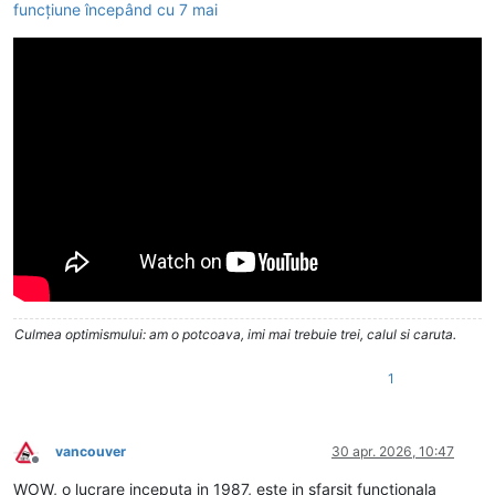
funcțiune începând cu 7 mai
Culmea optimismului: am o potcoava, imi mai trebuie trei, calul si caruta.
1
vancouver
30 apr. 2026, 10:47
Deconectat
WOW, o lucrare inceputa in 1987, este in sfarsit functionala