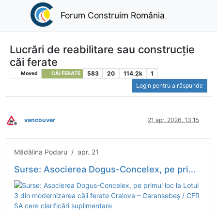
Forum Construim România
Lucrări de reabilitare sau construcție
căi ferate
583
20
114.2k
1
Moved
CĂI FERATE
Login pentru a răspunde
vancouver
21 apr. 2026, 13:15
Deconectat
Mădălina Podaru / apr. 21
Surse: Asocierea Dogus-Concelex, pe primul loc la Lotul 3 din modernizarea căii ferate Craiova – Caransebeș / CFR SA cere clarificări suplimentare