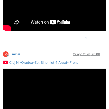
1
M
mihai
22 apr. 2026, 20:08
Deconectat
Cluj N -Oradea-Ep. Bihor, lot 4 Aleșd- Front