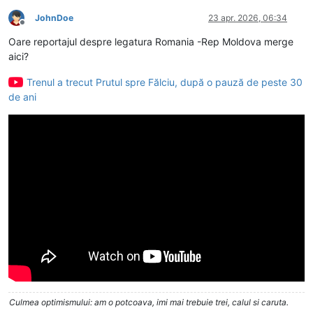
JohnDoe
23 apr. 2026, 06:34
Deconectat
Oare reportajul despre legatura Romania -Rep Moldova merge
aici?
Trenul a trecut Prutul spre Fălciu, după o pauză de peste 30
de ani
Culmea optimismului: am o potcoava, imi mai trebuie trei, calul si caruta.