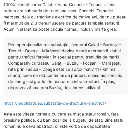
100%: electrificarea Galati - Hanu-Conachi - Tecuci. Ultima
reduta era substatia de tractiune Hanu Conachi. Trenurile
mergeau deja cu tractiune electrica de cativa ani, dar nu puteau
fi mai mult de 2-3 trenuri usoare pe parcurs (ambele sensuri).
Acum in sfarsit se poate circula normal, inclusiv marfa grea.
Prin operaționalizarea substației, sectorul Galați – Barboși –
Tecuci – Doaga – Mărășești devine o rută alternativă viabilă
pentru traficul feroviar, în special pentru trenurile de marfă.
Comparativ cu traseul Galați – Buzău – Focșani – Mărășești,
ruta prin Tecuci – Doaga este cu aproximativ 117 km mai
scurtă, ceea ce reduce timpii de parcurs, consumul specific
de energie și gradul de ocupare a infrastructurii. În plus,
degrevează axa prin Buzău, deja intens utilizată.
https://mobilitate.eu/substatia-de-tractiune-electrica/
Asta este viteza normala cu care se misca statul român, fara
presiune politica, cu bani doar de la bugetul de stat. Bine statul
roman nu e ceva abstract, ci este vorba de capacitatea