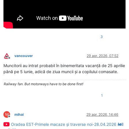
3
vancouver
29 apr. 2026, 07:52
Deconectat
Muncitorii au intrat probabil în binemeritata vacanță de 25 aprilie
până pe 5 iunie, adică de ziua muncii și a copilului comasate.
Railway fan. But motorways have to be done first!
1
M
mihai
29 apr. 2026, 14:46
Deconectat
Oradea EST-Primele macaze și traverse noi-28.04.2026 🚂🚦