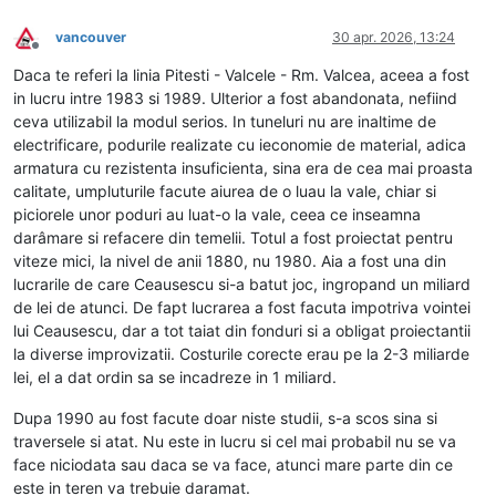
vancouver
30 apr. 2026, 13:24
Deconectat
Daca te referi la linia Pitesti - Valcele - Rm. Valcea, aceea a fost
in lucru intre 1983 si 1989. Ulterior a fost abandonata, nefiind
ceva utilizabil la modul serios. In tuneluri nu are inaltime de
electrificare, podurile realizate cu ieconomie de material, adica
armatura cu rezistenta insuficienta, sina era de cea mai proasta
calitate, umpluturile facute aiurea de o luau la vale, chiar si
piciorele unor poduri au luat-o la vale, ceea ce inseamna
darâmare si refacere din temelii. Totul a fost proiectat pentru
viteze mici, la nivel de anii 1880, nu 1980. Aia a fost una din
lucrarile de care Ceausescu si-a batut joc, ingropand un miliard
de lei de atunci. De fapt lucrarea a fost facuta impotriva vointei
lui Ceausescu, dar a tot taiat din fonduri si a obligat proiectantii
la diverse improvizatii. Costurile corecte erau pe la 2-3 miliarde
lei, el a dat ordin sa se incadreze in 1 miliard.
Dupa 1990 au fost facute doar niste studii, s-a scos sina si
traversele si atat. Nu este in lucru si cel mai probabil nu se va
face niciodata sau daca se va face, atunci mare parte din ce
este in teren va trebuie daramat.