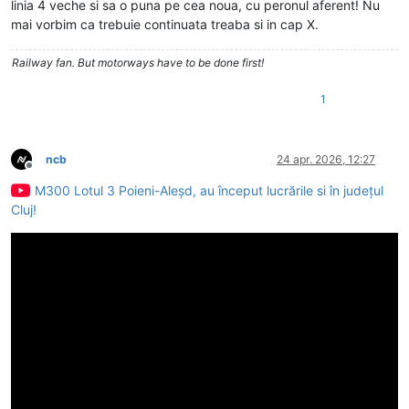
linia 4 veche si sa o puna pe cea noua, cu peronul aferent! Nu
mai vorbim ca trebuie continuata treaba si in cap X.
Railway fan. But motorways have to be done first!
1
ncb
24 apr. 2026, 12:27
Deconectat
M300 Lotul 3 Poieni-Aleșd, au început lucrările si în județul
Cluj!