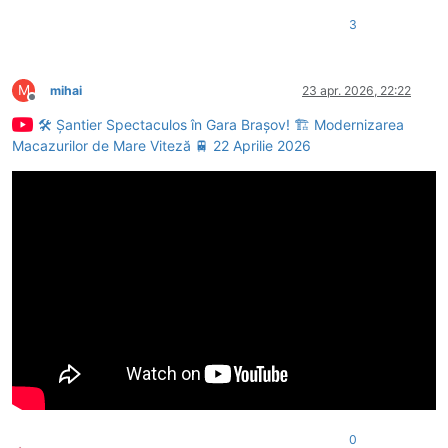
3
M
mihai
23 apr. 2026, 22:22
Deconectat
🛠️ Șantier Spectaculos în Gara Brașov! 🏗️ Modernizarea
Macazurilor de Mare Viteză 🚆 22 Aprilie 2026
0