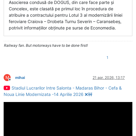
Asocierea condusă de DOGUS, din care face parte și
Concelex, este clasată pe primul loc în procedura de
atribuire a contractului pentru Lotul 3 al modernizării liniei
feroviare Craiova – Drobeta Turnu Severin – Caransebeș,
potrivit informațiilor obținute pe surse de Economedia.
Railway fan. But motorways have to be done first!
1
M
mihai
21 apr. 2026, 13:17
Deconectat
Stadiul Lucrarilor Intre Salonta - Madaras Bihor - Cefa &
Noua Linie Modernizata -14 Aprilie 2026 ❌🚧