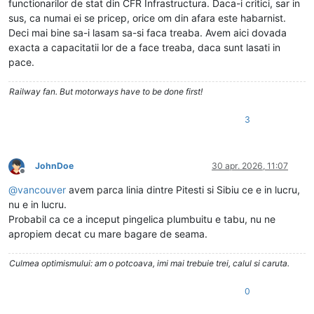
functionarilor de stat din CFR Infrastructura. Daca-i critici, sar in
sus, ca numai ei se pricep, orice om din afara este habarnist.
Deci mai bine sa-i lasam sa-si faca treaba. Avem aici dovada
exacta a capacitatii lor de a face treaba, daca sunt lasati in
pace.
Railway fan. But motorways have to be done first!
3
JohnDoe
30 apr. 2026, 11:07
Deconectat
@
vancouver
avem parca linia dintre Pitesti si Sibiu ce e in lucru,
nu e in lucru.
Probabil ca ce a inceput pingelica plumbuitu e tabu, nu ne
apropiem decat cu mare bagare de seama.
Culmea optimismului: am o potcoava, imi mai trebuie trei, calul si caruta.
0