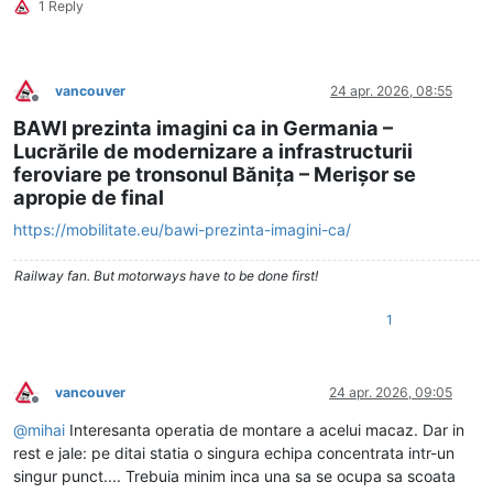
1 Reply
vancouver
24 apr. 2026, 08:55
Deconectat
BAWI prezinta imagini ca in Germania –
Lucrările de modernizare a infrastructurii
feroviare pe tronsonul Bănița – Merișor se
apropie de final
https://mobilitate.eu/bawi-prezinta-imagini-ca/
Railway fan. But motorways have to be done first!
1
vancouver
24 apr. 2026, 09:05
Deconectat
@
mihai
Interesanta operatia de montare a acelui macaz. Dar in
rest e jale: pe ditai statia o singura echipa concentrata intr-un
singur punct.... Trebuia minim inca una sa se ocupa sa scoata