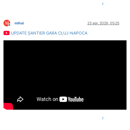
1
M
mihai
23 apr. 2026, 05:25
Deconectat
UPDATE ȘANTIER GARA CLUJ-NAPOCA
1