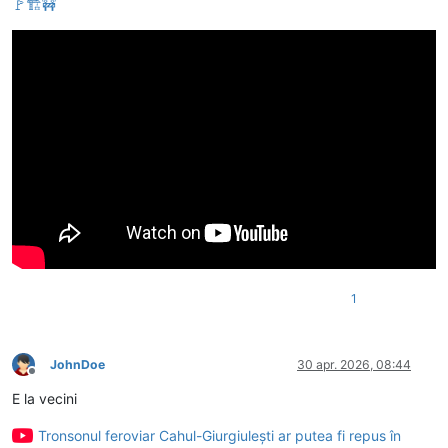
🚩🏗🚧
1
JohnDoe
30 apr. 2026, 08:44
Deconectat
E la vecini
Tronsonul feroviar Cahul-Giurgiulești ar putea fi repus în