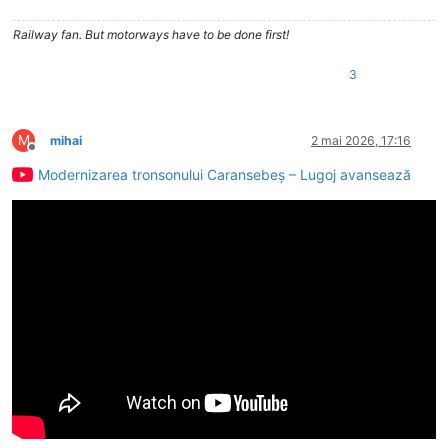
Railway fan. But motorways have to be done first!
3
M
mihai
2 mai 2026, 17:16
Deconectat
Modernizarea tronsonului Caransebeș – Lugoj avansează