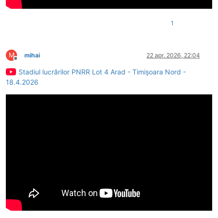
1
M
mihai
22 apr. 2026, 22:04
Deconectat
Stadiul lucrărilor PNRR Lot 4 Arad - Timișoara Nord -
18.4.2026