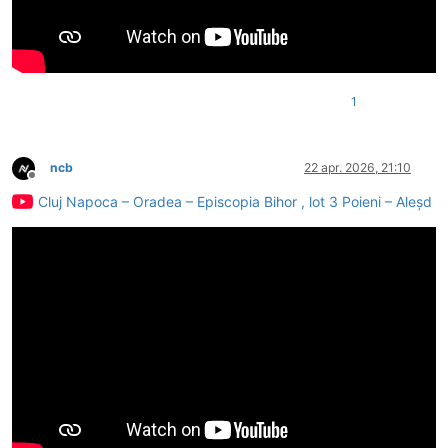
1
ncb
22 apr. 2026, 21:10
Deconectat
Cluj Napoca – Oradea – Episcopia Bihor , lot 3 Poieni – Aleșd