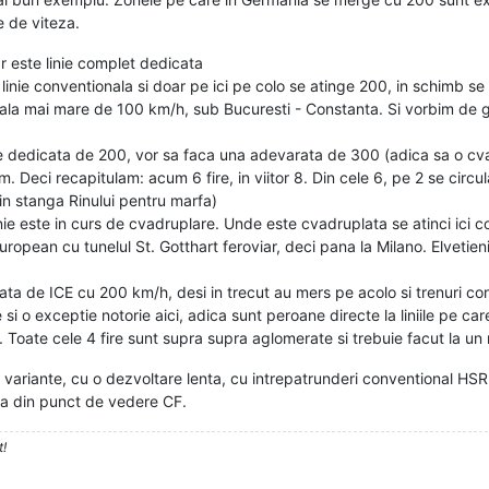
e de viteza.
 este linie complet dedicata
ie conventionala si doar pe ici pe colo se atinge 200, in schimb se tar
la mai mare de 100 km/h, sub Bucuresti - Constanta. Si vorbim de gar
nie dedicata de 200, vor sa faca una adevarata de 300 (adica sa o cv
im. Deci recapitulam: acum 6 fire, in viitor 8. Din cele 6, pe 2 se circ
rin stanga Rinului pentru marfa)
nie este in curs de cvadruplare. Unde este cvadruplata se atinci ici 
ropean cu tunelul St. Gotthart feroviar, deci pana la Milano. Elvetieni
ta de ICE cu 200 km/h, desi in trecut au mers pe acolo si trenuri 
 si o exceptie notorie aici, adica sunt peroane directe la liniile pe ca
ol. Toate cele 4 fire sunt supra supra aglomerate si trebuie facut la 
ariante, cu o dezvoltare lenta, cu intrepatrunderi conventional HSR
ia din punct de vedere CF.
t!