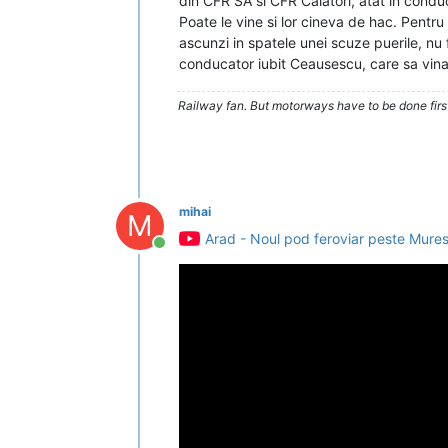
din CFR SA si CFR Calatori, atat in conduc
Poate le vine si lor cineva de hac. Pentru 
ascunzi in spatele unei scuze puerile, nu 
conducator iubit Ceausescu, care sa vina 
Railway fan. But motorways have to be done firs
mihai
M
Arad - Noul pod feroviar peste Mures
Conectat