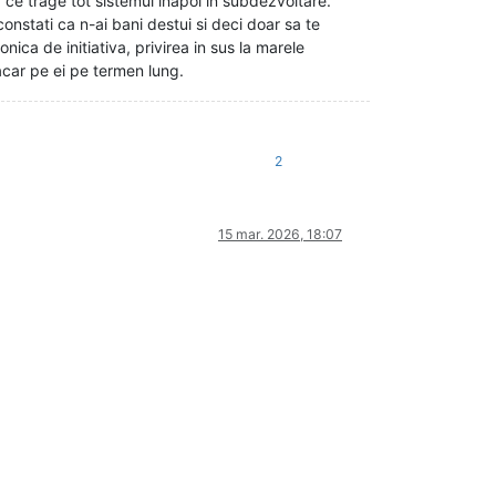
a ce trage tot sistemul inapoi in subdezvoltare.
constati ca n-ai bani destui si deci doar sa te
ica de initiativa, privirea in sus la marele
acar pe ei pe termen lung.
2
15 mar. 2026, 18:07