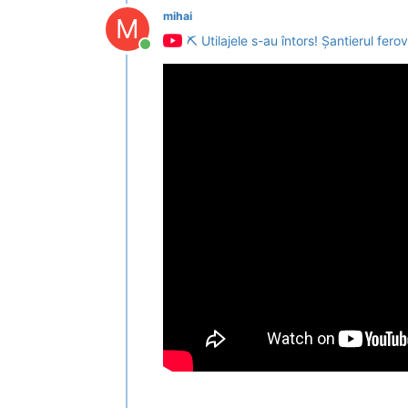
mihai
M
⛏ Utilajele s-au întors! Șantierul fer
Conectat