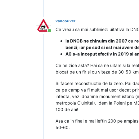
vancouver
Ce vreau sa mai subliniez: uitativa la DN
Conectat
la DNCB ne chinuim din 2007 cu reabi
benzi; iar pe sud si est mai avem de
A0 s-a inceput efectiv in 2019 si anu
Ce ne zice asta? Hai sa ne uitam si la rea
blocat pe un fir si cu viteza de 30-50 km
Si facem reconstructie de la zero. Pai 
ca pe camp va fi mult mai usor decat prin
infecta, vezi doamne monument istoric (multi
metropola Ciulnita!). Idem la Poieni pe M3
100 de ani!
Asa ca in final e mai ieftin 200 pe ampla
50-60.