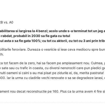
CB vs. A0
litarea si largirea la 4 benzi; acolo unde s-a terminat tot un jeg a
 rabdat, probabil in 2030 sa fie gata cu totul
l asta o sa fie gata 100%; cu tot cu aktorii, cu tot cu 3 ani prin tri
bilitarile feroviare. Dureaza o vesnicie si iese ceva mediocru spre bun.
/h.
daca tot facem de la zero, hai sa facem pe amplasament nou. Culmea
 sate sau cu trafic in coasta, cu diversi nenorociti care pun piedici 
 oameni si caini s-au mai pisat pe zidurile ei, da, merita pastrata! - si
00. Iar la urma cu cladirile vechi renovate o sa se degradeze iarasi, c
sament nou decat reconstructie pe 160. Plus ca la urma avem 4 fire si