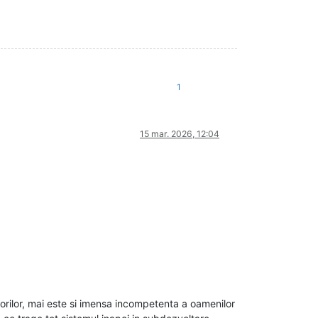
1
15 mar. 2026, 12:04
torilor, mai este si imensa incompetenta a oamenilor