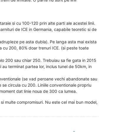
aie si cu 100-120 prin alte parti ale acestei linii.
nituri de ICE in Germania, capabile teoretic si de
adrupleze pe asta dubla). Pe langa asta mai exista
ula cu 200, 80% doar trenuri ICE. (si peste toate
colo 200 sau chiar 250. Trebuiau sa fie gata in 2015
i au terminat partea lor, inclus tunel de 50km, in
conventionale (se vad peroane vechi abandonate sau
re se circula cu 200. Liniile conventionale propriu
un moment dat linie noua de 300 ca lumea.
 si multe compromisuri. Nu este cel mai bun model,