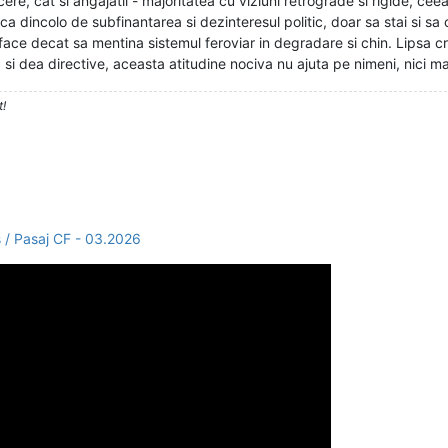
ere, cat si angajatii - majoritatea cu viziuni retrograde si rigide, cee
ca dincolo de subfinantarea si dezinteresul politic, doar sa stai si sa 
face decat sa mentina sistemul feroviar in degradare si chin. Lipsa cron
si dea directive, aceasta atitudine nociva nu ajuta pe nimeni, nici m
t!
 / Pasaj CF - 03.2026