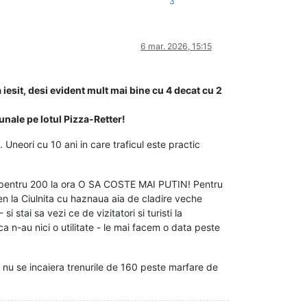
3
6 mar. 2026, 15:15
 iesit, desi evident mult mai bine cu 4 decat cu 2
bunale pe lotul Pizza-Retter!
 Uneori cu 10 ani in care traficul este practic
, pentru 200 la ora O SA COSTE MAI PUTIN! Pentru
gen la Ciulnita cu haznaua aia de cladire veche
 stai sa vezi ce de vizitatori si turisti la
a n-au nici o utilitate - le mai facem o data peste
 nu se incaiera trenurile de 160 peste marfare de