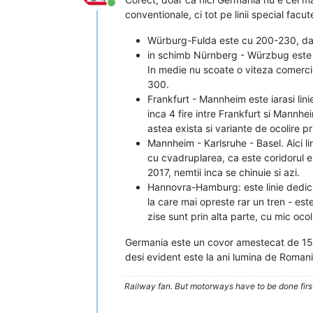
Conectat
conventionale, ci tot pe linii special facut
Würburg-Fulda este cu 200-230, dar
in schimb Nürnberg - Würzbug este lin
In medie nu scoate o viteza comercia
300.
Frankfurt - Mannheim este iarasi li
inca 4 fire intre Frankfurt si Mannhe
astea exista si variante de ocolire p
Mannheim - Karlsruhe - Basel. Aici li
cu cvadruplarea, ca este coridorul eu
2017, nemtii inca se chinuie si azi.
Hannovra-Hamburg: este linie dedica
la care mai opreste rar un tren - este
zise sunt prin alta parte, cu mic oc
Germania este un covor amestecat de 15 v
desi evident este la ani lumina de Roman
Railway fan. But motorways have to be done firs