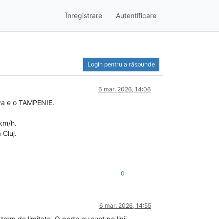
Înregistrare
Autentificare
Login pentru a răspunde
6 mar. 2026, 14:06
iva e o TAMPENIE.
0km/h.
 Cluj.
0
6 mar. 2026, 14:55
em de limitate. O parte nu sunt pe linii