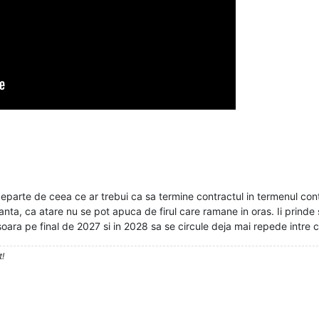
 departe de ceea ce ar trebui ca sa termine contractul in termenul co
anta, ca atare nu se pot apuca de firul care ramane in oras. Ii prinde
soara pe final de 2027 si in 2028 sa se circule deja mai repede intre 
t!