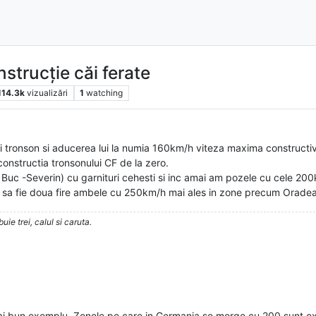
nstrucție căi ferate
114.3k
vizualizări
1
watching
ui tronson si aducerea lui la numia 160km/h viteza maxima construct
onstructia tronsonului CF de la zero.
 Buc -Severin) cu garnituri cehesti si inc amai am pozele cu cele 20
e sa fie doua fire ambele cu 250km/h mai ales in zone precum Oradea
ie trei, calul si caruta.
ai bun exemplu. Zonele pe care in Germania se merge cu 200 sunt extr