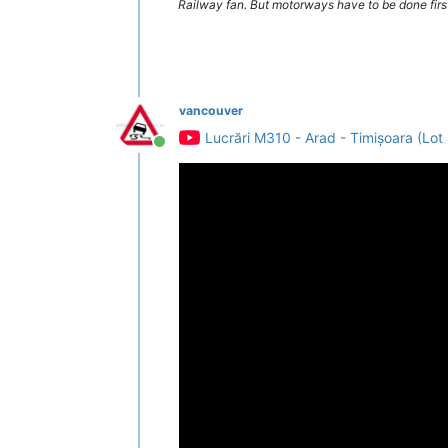
Railway fan. But motorways have to be done firs
vancouver
Lucrări M310 - Arad - Timișoara (Lot
Conectat