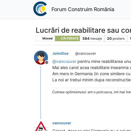
Forum Construim România
Lucrări de reabilitare sau co
584
mesaje
20
posters
Moved
CĂI FERATE
JohnDoe
@vancouver
@
vancouver
pentru mine reabilitarea un
Deconectat
Mai ales cand acea reabilitare inseamna c
Am mers in Germania (in zone similare cu
La noi ar trebui minim dupa reconstructi
Culmea optimismului: am o potcoava, imi mai trebu
vancouver
Corect, doar ca nici Germania nu e cel m