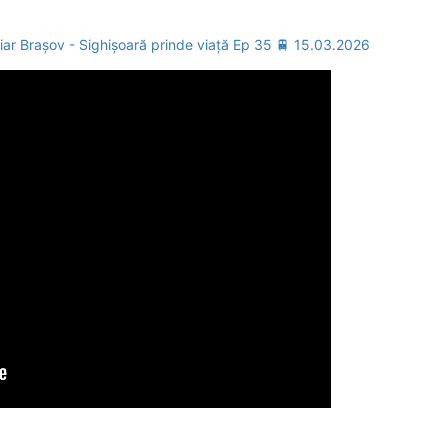
oviar Brașov - Sighișoară prinde viață Ep 35 🚆 15.03.2026