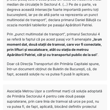
median de circulație în Sectorul 4. (…) Pe de o parte, va
degreva această intersecție foarte importantă pentru toți
bucureștenii, iar pe de altă parte va reprezenta un punct
multimodal de transport”, declara primarul Daniel Băluță cu
ocazia montării tablierilor pe pasajul Apărătorii Patriei.
Prin „punct multimodal de transport”, primarul Sectorului 4
se referă la faptul că pe acest pasaj vor fi amenajate
„la un
moment dat, două stații de tramvai, care vor fi conectate,
prin lifturi și escalatoare, atât cu stația de metrou
Apărătorii Patriei, cât și cu transportul public de la sol
”.
Doar că Direcția Transporturi din Primăria Capitalei spune,
într-un document obținut de Buletin de București, că, de
fapt, această soluție nu va putea fi pusă în aplicare.
Asociația Metrou Ușor a confirmat marți că soluția adoptată
de Primăria Sectorului 4 pentru cele două pasaje
supraterane, prin care linia de tramvai să urce pe pod, nu
va putea fi, de fapt, aplicată, blocând definitiv proiectul