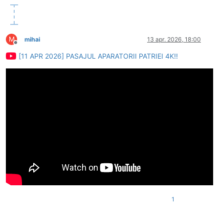
M
mihai
13 apr. 2026, 18:00
Deconectat
[11 APR 2026] PASAJUL APARATORII PATRIEI 4K!!
1