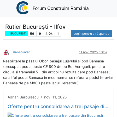
Forum Construim România
Rutier București - Ilfov
59
9
4.0k
1
Login pentru a răspunde
BUCURESTI
vancouver
11 nov. 2025, 10:57
Deconectat
Reabilitare la pasajul Obor, pasajul Lujerului si pod Baneasa
(presupun podul peste CF 800 de pe Bd. Aerogarii, pe care
circula si tramvaiul 5 - din articol nu rezulta care pod Baneasa;
ca altfel podul Baneasa in mod normal se refera la podul feroviar
Baneasa de pe M800 peste lacul Herastrau).
Adrian Bărbulescu / nov. 11, 2025
Oferte pentru consolidarea a trei pasaje din București