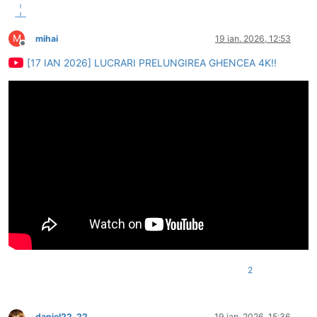
M
mihai
19 ian. 2026, 12:53
Deconectat
[17 IAN 2026] LUCRARI PRELUNGIREA GHENCEA 4K!!
2
daniel22_22
19 ian. 2026, 15:36