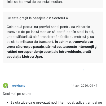
liniei de tramvai de pe inelul median.
Ce este greșit la pasajele din Sectorul 4
Cele două poduri nu prevăd spații pentru ca viitoarele
tramvaie de pe inelul median să poată opri în stații la sol,
unde călătorii să aibă transbordări facile cu metroul și cu
celelalte mijloace de transport.
În schimb, tramvaiele ar
urma să urce pe pasaje, sărind peste aceste intersecții și
ratând corespondențe esențiale între vehicule, arată
asociația Metrou Ușor.
1
R
rockband
14 apr. 2026, 09:41
Deconectat
Deci mai pe scurt:
Baluta zice ca e prevazut nod intermodal, adica tramvai pe