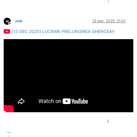
1
ncb
13 dec. 2025, 21:01
Deconectat
[13 DEC 2025] LUCRARI PRELUNGIREA GHENCEA!!
3