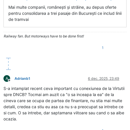
Mai multe companii, românești și străine, au depus oferte
pentru consolidarea a trei pasaje din București ce includ linii
de tramvai
Railway fan. But motorways have to be done first!
1
A
Adrianb1
6 dec. 2025, 23:49
Deconectat
S-a intamplat recent ceva important cu conexiunea de la Virtutii
spre DNCB? Tocmai am auzit ca "o sa inceapa la ea" de la
cineva care se ocupa de partea de finantare, nu stia mai multe
detalii, credea ca stiu eu asa ca nu s-a preocupat sa intrebe ce
si cum. O sa intrebe, dar saptamana viitoare sau cand o sa aibe
ocazia.