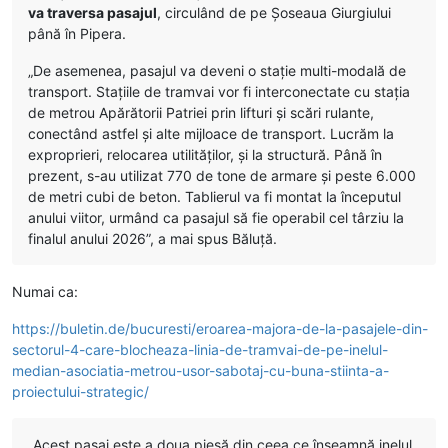
va traversa pasajul
, circulând de pe Șoseaua Giurgiului
până în Pipera.
„De asemenea, pasajul va deveni o stație multi-modală de
transport. Stațiile de tramvai vor fi interconectate cu stația
de metrou Apărătorii Patriei prin lifturi și scări rulante,
conectând astfel și alte mijloace de transport. Lucrăm la
exproprieri, relocarea utilităților, și la structură. Până în
prezent, s-au utilizat 770 de tone de armare și peste 6.000
de metri cubi de beton. Tablierul va fi montat la începutul
anului viitor, urmând ca pasajul să fie operabil cel târziu la
finalul anului 2026”, a mai spus Băluţă.
Numai ca:
https://buletin.de/bucuresti/eroarea-majora-de-la-pasajele-din-
sectorul-4-care-blocheaza-linia-de-tramvai-de-pe-inelul-
median-asociatia-metrou-usor-sabotaj-cu-buna-stiinta-a-
proiectului-strategic/
„Acest pasaj este a doua piesă din ceea ce înseamnă inelul