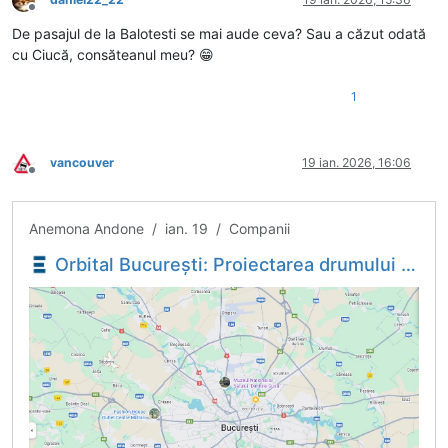
Deconectat
De pasajul de la Balotesti se mai aude ceva? Sau a căzut odată
cu Ciucă, consăteanul meu? 😁
1
vancouver
19 ian. 2026, 16:06
Deconectat
Anemona Andone / ian. 19 / Companii
Orbital București: Proiectarea drumului radial DR 3 - Giulești Expres, relansată la licitație - Economica.net