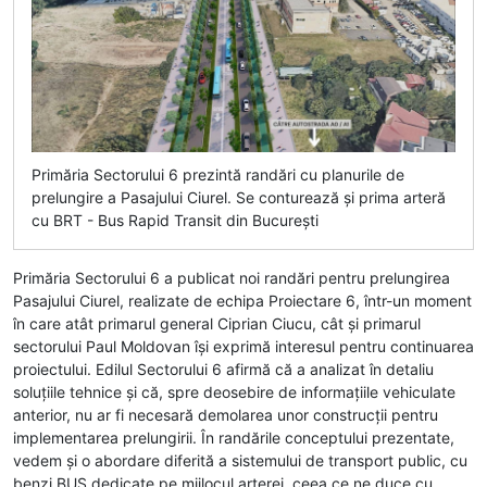
Primăria Sectorului 6 prezintă randări cu planurile de
prelungire a Pasajului Ciurel. Se conturează și prima arteră
cu BRT - Bus Rapid Transit din București
Primăria Sectorului 6 a publicat noi randări pentru prelungirea
Pasajului Ciurel, realizate de echipa Proiectare 6, într-un moment
în care atât primarul general Ciprian Ciucu, cât și primarul
sectorului Paul Moldovan își exprimă interesul pentru continuarea
proiectului. Edilul Sectorului 6 afirmă că a analizat în detaliu
soluțiile tehnice și că, spre deosebire de informațiile vehiculate
anterior, nu ar fi necesară demolarea unor construcții pentru
implementarea prelungirii. În randările conceptului prezentate,
vedem și o abordare diferită a sistemului de transport public, cu
benzi BUS dedicate pe mijlocul arterei, ceea ce ne duce cu