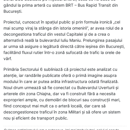
gândul la prima arteră cu sistem BRT – Bus Rapid Transit din
București.
Proiectul, cunoscut în spațiul public și prin formula ironică „cel
mai scump viraj la stânga din istoria omenirii”, ar avea rolul de a
decongestiona traficul din vestul Capitalei și de a crea o
alternativă reală la bulevardul Iuliu Maniu. Prelungirea pasajului
ar urma să asigure o legătură directă către ieșirea din București,
facilitând fluxul rutier într-o zonă sufocată de trafic la orele de
vârf.
Primăria Sectorului 6 subliniază că proiectul este analizat cu
atenție, iar randările publicate oferă o primă imagine asupra
modului în care ar putea arăta infrastructura odată finalizată.
Noul drum urmează să fie conectat cu Bulevardul Uverturii și
arterele din zona Chiajna, dar va fi construit fără a necesita
exproprieri ample, cu demolări de blocuri sau construcții mari,
fiind conceput mai mult ca o arteră locală, dar care să
descongestioneze traficul în zona Militari și să ofere un sistem
nou și eficient de transport public.