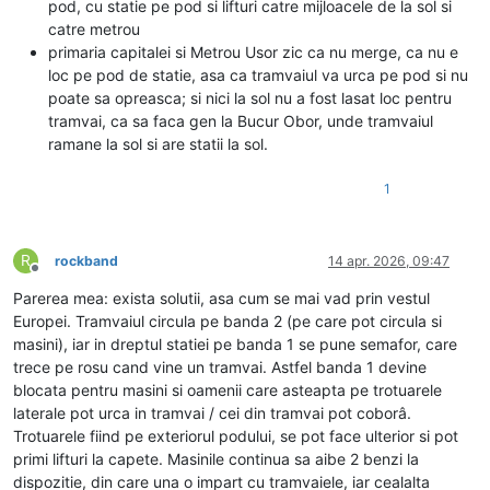
pod, cu statie pe pod si lifturi catre mijloacele de la sol si
catre metrou
primaria capitalei si Metrou Usor zic ca nu merge, ca nu e
loc pe pod de statie, asa ca tramvaiul va urca pe pod si nu
poate sa opreasca; si nici la sol nu a fost lasat loc pentru
tramvai, ca sa faca gen la Bucur Obor, unde tramvaiul
ramane la sol si are statii la sol.
1
R
rockband
14 apr. 2026, 09:47
Deconectat
Parerea mea: exista solutii, asa cum se mai vad prin vestul
Europei. Tramvaiul circula pe banda 2 (pe care pot circula si
masini), iar in dreptul statiei pe banda 1 se pune semafor, care
trece pe rosu cand vine un tramvai. Astfel banda 1 devine
blocata pentru masini si oamenii care asteapta pe trotuarele
laterale pot urca in tramvai / cei din tramvai pot coborâ.
Trotuarele fiind pe exteriorul podului, se pot face ulterior si pot
primi lifturi la capete. Masinile continua sa aibe 2 benzi la
dispozitie, din care una o impart cu tramvaiele, iar cealalta