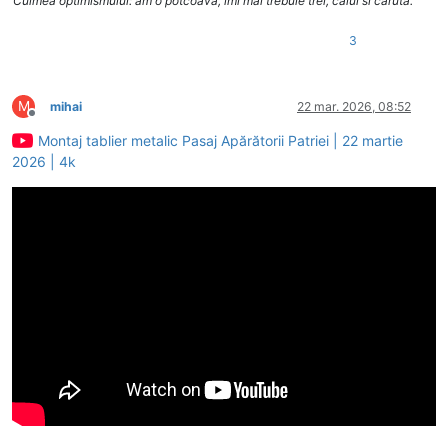
Culmea optimismului: am o potcoava, imi mai trebuie trei, calul si caruta.
3
M
mihai
22 mar. 2026, 08:52
Deconectat
Montaj tablier metalic Pasaj Apărătorii Patriei | 22 martie
2026 | 4k