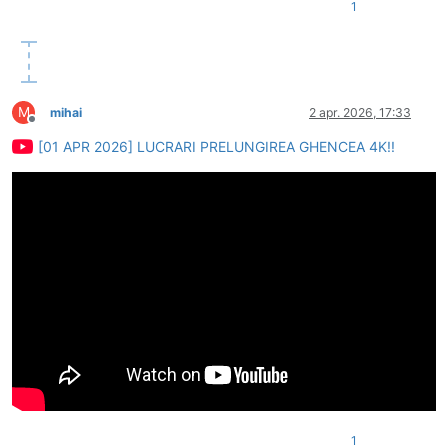
1
M
mihai
2 apr. 2026, 17:33
Deconectat
[01 APR 2026] LUCRARI PRELUNGIREA GHENCEA 4K!!
1