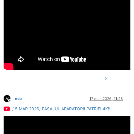
2
ncb
17 mar. 2026, 21:48
Deconectat
[15 MAR 2026] PASAJUL APARATORII PATRIEI 4K!!