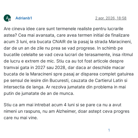
A
Adrianb1
2 apr. 2026, 18:58
Deconectat
Are cineva idee care sunt termenele realiste pentru lucrarile
astea? Cea mai avansata, care avea termen initial de finalizare
acum 3 luni, era bucata CNAIR de la pasaj la strada Maracineni,
dar de un an de zile nu prea se vad progrese. In schimb pe
bucatile celelalte se vad ceva lucrari de terasamente, insa ritmul
de lucru e extrem de mic. Stiu ca au tot fost articole despre
tramvai gata in 2027 sau 2028, dar daca ar deschide macar
bucata de la Maracineni spre pasaj ar disparea complet gatuirea
pe sensul de iesire din Bucuresti, cauzata de Cartierul Latin si
intersectia de langa. Ar rezolva jumatate din problema in mai
putin de jumatate de an de munca.
Stiu ca am mai intrebat acum 4 luni si se pare ca nu a avut
nimeni un raspuns, nu am Alzheimer, doar astept ceva progres
care nu mai vine.
1