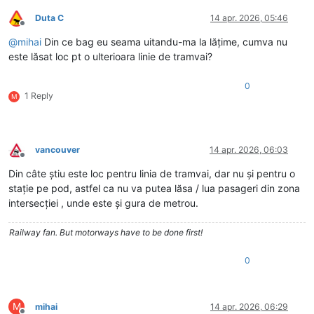
Duta C
14 apr. 2026, 05:46
Deconectat
@
mihai
Din ce bag eu seama uitandu-ma la lățime, cumva nu
este lăsat loc pt o ulterioara linie de tramvai?
0
1 Reply
M
vancouver
14 apr. 2026, 06:03
Deconectat
Din câte știu este loc pentru linia de tramvai, dar nu și pentru o
stație pe pod, astfel ca nu va putea lăsa / lua pasageri din zona
intersecției , unde este și gura de metrou.
Railway fan. But motorways have to be done first!
0
M
mihai
14 apr. 2026, 06:29