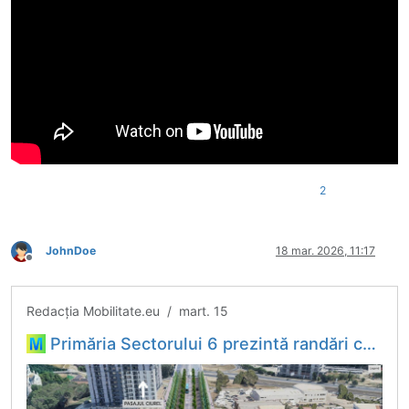
2
JohnDoe
18 mar. 2026, 11:17
Deconectat
Redacția Mobilitate.eu / mart. 15
Primăria Sectorului 6 prezintă randări cu planurile de prelungire a Pasajului Ciurel. Se conturează și prima arteră cu BRT - Bus Rapid Transit din București - Hubul tău de informații din domeniul...