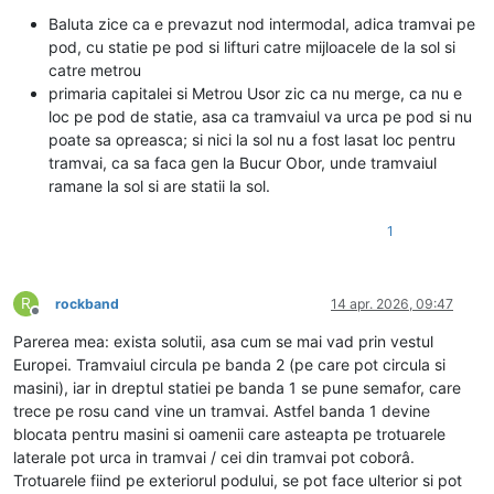
Baluta zice ca e prevazut nod intermodal, adica tramvai pe
pod, cu statie pe pod si lifturi catre mijloacele de la sol si
catre metrou
primaria capitalei si Metrou Usor zic ca nu merge, ca nu e
loc pe pod de statie, asa ca tramvaiul va urca pe pod si nu
poate sa opreasca; si nici la sol nu a fost lasat loc pentru
tramvai, ca sa faca gen la Bucur Obor, unde tramvaiul
ramane la sol si are statii la sol.
1
R
rockband
14 apr. 2026, 09:47
Deconectat
Parerea mea: exista solutii, asa cum se mai vad prin vestul
Europei. Tramvaiul circula pe banda 2 (pe care pot circula si
masini), iar in dreptul statiei pe banda 1 se pune semafor, care
trece pe rosu cand vine un tramvai. Astfel banda 1 devine
blocata pentru masini si oamenii care asteapta pe trotuarele
laterale pot urca in tramvai / cei din tramvai pot coborâ.
Trotuarele fiind pe exteriorul podului, se pot face ulterior si pot