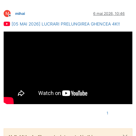
M
mihai
6 mai 2026, 10:46
Deconectat
[05 MAI 2026] LUCRARI PRELUNGIREA GHENCEA 4K!!
1