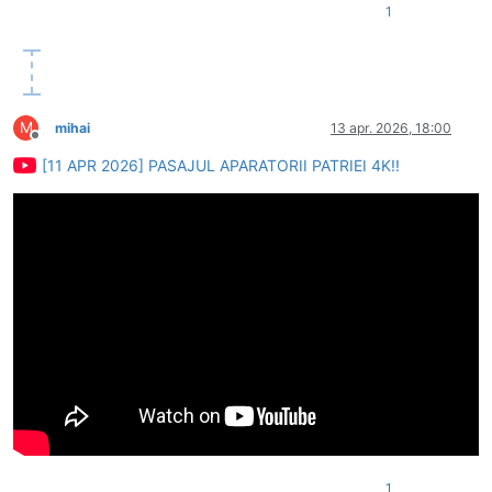
1
M
mihai
13 apr. 2026, 18:00
Deconectat
[11 APR 2026] PASAJUL APARATORII PATRIEI 4K!!
1