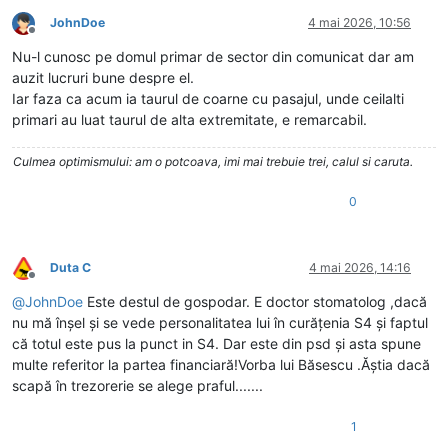
JohnDoe
4 mai 2026, 10:56
Deconectat
Nu-l cunosc pe domul primar de sector din comunicat dar am
auzit lucruri bune despre el.
Iar faza ca acum ia taurul de coarne cu pasajul, unde ceilalti
primari au luat taurul de alta extremitate, e remarcabil.
Culmea optimismului: am o potcoava, imi mai trebuie trei, calul si caruta.
0
Duta C
4 mai 2026, 14:16
Deconectat
@
JohnDoe
Este destul de gospodar. E doctor stomatolog ,dacă
nu mă înșel și se vede personalitatea lui în curățenia S4 și faptul
că totul este pus la punct in S4. Dar este din psd și asta spune
multe referitor la partea financiară!Vorba lui Băsescu .Ăștia dacă
scapă în trezorerie se alege praful.......
1