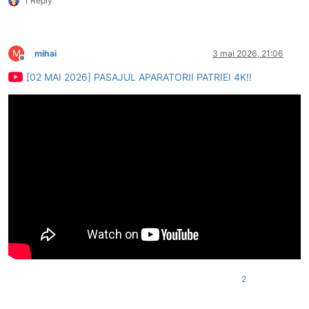
1 Reply
M
mihai
3 mai 2026, 21:06
Deconectat
[02 MAI 2026] PASAJUL APARATORII PATRIEI 4K!!
2