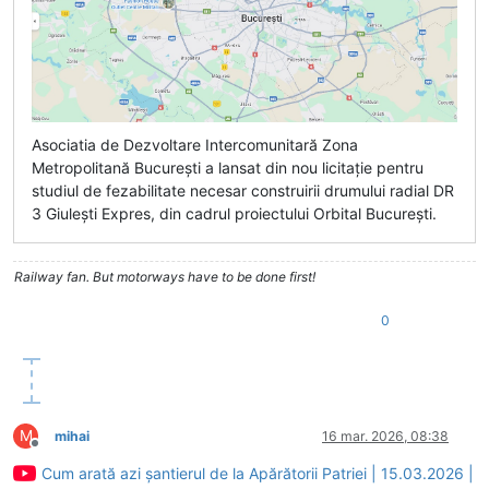
Asociatia de Dezvoltare Intercomunitară Zona
Metropolitană București a lansat din nou licitație pentru
studiul de fezabilitate necesar construirii drumului radial DR
3 Giulești Expres, din cadrul proiectului Orbital București.
Railway fan. But motorways have to be done first!
0
M
mihai
16 mar. 2026, 08:38
Deconectat
Cum arată azi șantierul de la Apărătorii Patriei | 15.03.2026 |