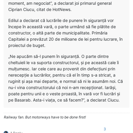
moment, am negociat”, a declarat joi primarul general
Ciprian Ciucu, citat de HotNews.
Edilul a declarat că lucrările de punere în siguranță vor
începe în această vară, o parte urmând să fie plătite de
constructor, o altă parte de municipalitate. Primăria
Capitalei a prevăzut 20 de milioane de lei pentru lucrare, în
proiectul de buget.
„Ne apucăm să-l punem în siguranță. O parte dintre
cheltuieli le va suporta constructorul, și pe această cale îi
mulțumesc. Iar cele care au provenit din defecțiuni prin
nerecepție a lucrărilor, pentru că el în timp s-a stricat, a
ruginit și așa mai departe, e normal să ni le asumăm noi. Că
nu-i vina constructorului că noi n-am recepționat. Iarăși,
poate pentru unii e o veste proastă, în vară vor fi lucrări și
pe Basarab. Asta-i viața, ce să facem?”, a declarat Ciucu.
Railway fan. But motorways have to be done first!
3