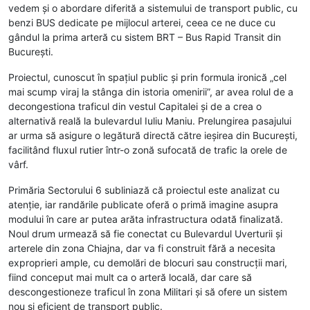
vedem și o abordare diferită a sistemului de transport public, cu
benzi BUS dedicate pe mijlocul arterei, ceea ce ne duce cu
gândul la prima arteră cu sistem BRT – Bus Rapid Transit din
București.
Proiectul, cunoscut în spațiul public și prin formula ironică „cel
mai scump viraj la stânga din istoria omenirii”, ar avea rolul de a
decongestiona traficul din vestul Capitalei și de a crea o
alternativă reală la bulevardul Iuliu Maniu. Prelungirea pasajului
ar urma să asigure o legătură directă către ieșirea din București,
facilitând fluxul rutier într-o zonă sufocată de trafic la orele de
vârf.
Primăria Sectorului 6 subliniază că proiectul este analizat cu
atenție, iar randările publicate oferă o primă imagine asupra
modului în care ar putea arăta infrastructura odată finalizată.
Noul drum urmează să fie conectat cu Bulevardul Uverturii și
arterele din zona Chiajna, dar va fi construit fără a necesita
exproprieri ample, cu demolări de blocuri sau construcții mari,
fiind conceput mai mult ca o arteră locală, dar care să
descongestioneze traficul în zona Militari și să ofere un sistem
nou și eficient de transport public.