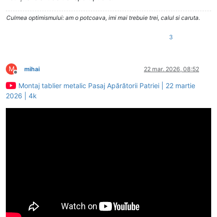
Culmea optimismului: am o potcoava, imi mai trebuie trei, calul si caruta.
3
M
mihai
22 mar. 2026, 08:52
Deconectat
Montaj tablier metalic Pasaj Apărătorii Patriei | 22 martie
2026 | 4k