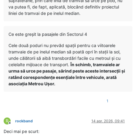
supraterane, prin care linia de tramvai să urce pe pod, nu
va putea fi, de fapt, aplicată, blocând definitiv proiectul
liniei de tramvai de pe inelul median.
Ce este greșit la pasajele din Sectorul 4
Cele două poduri nu prevăd spații pentru ca viitoarele
tramvaie de pe inelul median să poată opri în stații la sol,
unde călătorii să aibă transbordări facile cu metroul și cu
celelalte mijloace de transport.
În schimb, tramvaiele ar
urma să urce pe pasaje, sărind peste aceste intersecții și
ratând corespondențe esențiale între vehicule, arată
asociația Metrou Ușor.
1
R
rockband
14 apr. 2026, 09:41
Deconectat
Deci mai pe scurt: