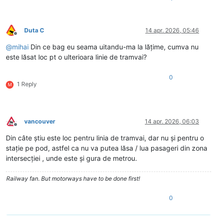
Duta C
14 apr. 2026, 05:46
Deconectat
@
mihai
Din ce bag eu seama uitandu-ma la lățime, cumva nu
este lăsat loc pt o ulterioara linie de tramvai?
0
1 Reply
M
vancouver
14 apr. 2026, 06:03
Deconectat
Din câte știu este loc pentru linia de tramvai, dar nu și pentru o
stație pe pod, astfel ca nu va putea lăsa / lua pasageri din zona
intersecției , unde este și gura de metrou.
Railway fan. But motorways have to be done first!
0