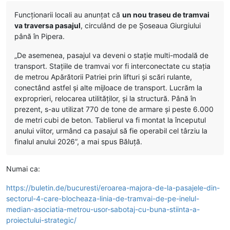
Funcționarii locali au anunțat că
un nou traseu de tramvai
va traversa pasajul
, circulând de pe Șoseaua Giurgiului
până în Pipera.
„De asemenea, pasajul va deveni o stație multi-modală de
transport. Stațiile de tramvai vor fi interconectate cu stația
de metrou Apărătorii Patriei prin lifturi și scări rulante,
conectând astfel și alte mijloace de transport. Lucrăm la
exproprieri, relocarea utilităților, și la structură. Până în
prezent, s-au utilizat 770 de tone de armare și peste 6.000
de metri cubi de beton. Tablierul va fi montat la începutul
anului viitor, urmând ca pasajul să fie operabil cel târziu la
finalul anului 2026”, a mai spus Băluţă.
Numai ca:
https://buletin.de/bucuresti/eroarea-majora-de-la-pasajele-din-
sectorul-4-care-blocheaza-linia-de-tramvai-de-pe-inelul-
median-asociatia-metrou-usor-sabotaj-cu-buna-stiinta-a-
proiectului-strategic/