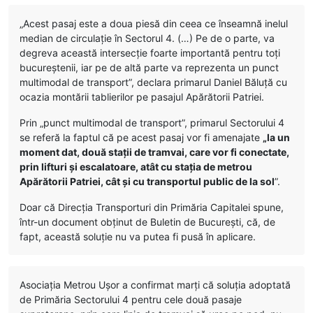
„Acest pasaj este a doua piesă din ceea ce înseamnă inelul
median de circulație în Sectorul 4. (…) Pe de o parte, va
degreva această intersecție foarte importantă pentru toți
bucureștenii, iar pe de altă parte va reprezenta un punct
multimodal de transport”, declara primarul Daniel Băluță cu
ocazia montării tablierilor pe pasajul Apărătorii Patriei.
Prin „punct multimodal de transport”, primarul Sectorului 4
se referă la faptul că pe acest pasaj vor fi amenajate
„la un
moment dat, două stații de tramvai, care vor fi conectate,
prin lifturi și escalatoare, atât cu stația de metrou
Apărătorii Patriei, cât și cu transportul public de la sol
”.
Doar că Direcția Transporturi din Primăria Capitalei spune,
într-un document obținut de Buletin de București, că, de
fapt, această soluție nu va putea fi pusă în aplicare.
Asociația Metrou Ușor a confirmat marți că soluția adoptată
de Primăria Sectorului 4 pentru cele două pasaje