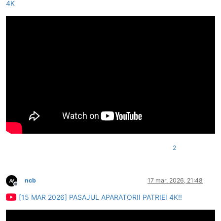
4K
2
ncb
17 mar. 2026, 21:48
Deconectat
[15 MAR 2026] PASAJUL APARATORII PATRIEI 4K!!