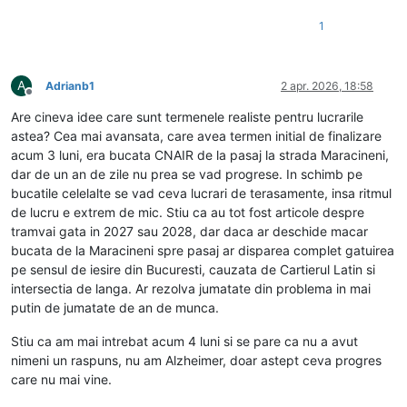
1
A
Adrianb1
2 apr. 2026, 18:58
Deconectat
Are cineva idee care sunt termenele realiste pentru lucrarile
astea? Cea mai avansata, care avea termen initial de finalizare
acum 3 luni, era bucata CNAIR de la pasaj la strada Maracineni,
dar de un an de zile nu prea se vad progrese. In schimb pe
bucatile celelalte se vad ceva lucrari de terasamente, insa ritmul
de lucru e extrem de mic. Stiu ca au tot fost articole despre
tramvai gata in 2027 sau 2028, dar daca ar deschide macar
bucata de la Maracineni spre pasaj ar disparea complet gatuirea
pe sensul de iesire din Bucuresti, cauzata de Cartierul Latin si
intersectia de langa. Ar rezolva jumatate din problema in mai
putin de jumatate de an de munca.
Stiu ca am mai intrebat acum 4 luni si se pare ca nu a avut
nimeni un raspuns, nu am Alzheimer, doar astept ceva progres
care nu mai vine.