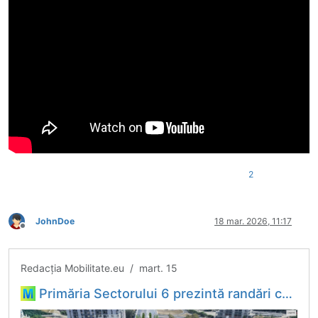
2
JohnDoe
18 mar. 2026, 11:17
Deconectat
Redacția Mobilitate.eu / mart. 15
Primăria Sectorului 6 prezintă randări cu planurile de prelungire a Pasajului Ciurel. Se conturează și prima arteră cu BRT - Bus Rapid Transit din București - Hubul tău de informații din domeniul...