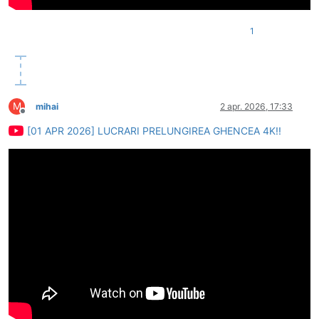
1
M
mihai
2 apr. 2026, 17:33
Deconectat
[01 APR 2026] LUCRARI PRELUNGIREA GHENCEA 4K!!