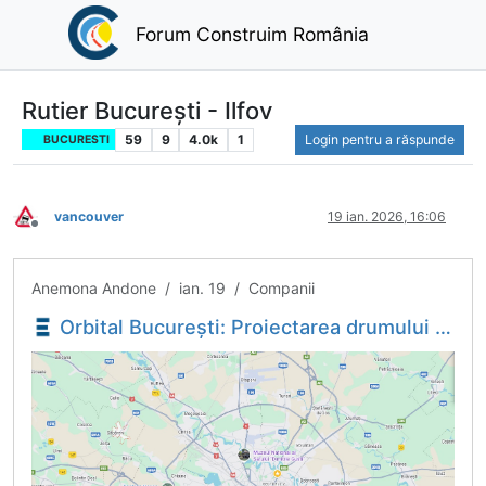
Forum Construim România
Rutier București - Ilfov
59
9
4.0k
1
Login pentru a răspunde
BUCURESTI
vancouver
19 ian. 2026, 16:06
Deconectat
Anemona Andone / ian. 19 / Companii
Orbital București: Proiectarea drumului radial DR 3 - Giulești Expres, relansată la licitație - Economica.net