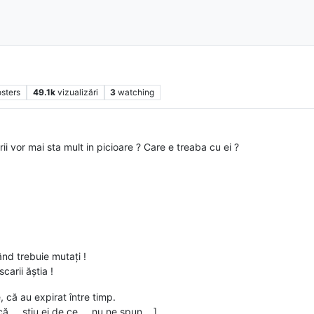
sters
49.1k
vizualizări
3
watching
rii vor mai sta mult in picioare ? Care e treaba cu ei ?
nd trebuie mutați !
carii ăștia !
e, că au expirat între timp.
... știu ei de ce ... nu ne spun ...]