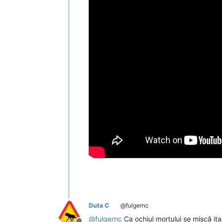
Duta C
@fulgernc
@
fulgernc
Ca ochiul mortului se mișcă italie