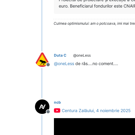
euro. Beneficiarul fondurilor este CNAI
Culmea optimismului: am o potcoava, imi mai trebu
Duta C
@oneLess
@
oneLess
de râs....no coment....
Deconectat
ncb
Centura Zalăului, 4 noiembrie 2025
Deconectat