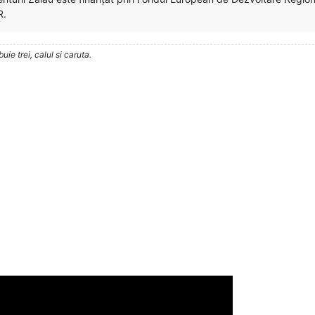
R.
ie trei, calul si caruta.