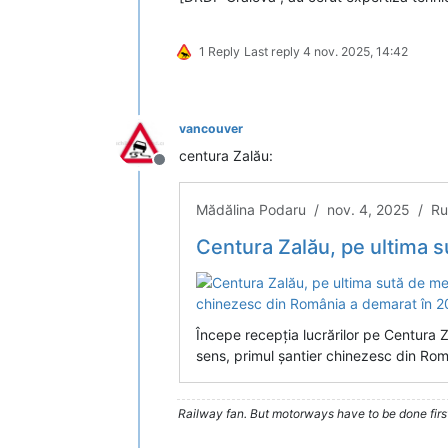
1 Reply
Last reply
4 nov. 2025, 14:42
vancouver
centura Zalău:
Deconectat
Mădălina Podaru / nov. 4, 2025 / Rut
Centura Zalău, pe ultima sută de metri: Începe recepția lucrărilor/ P
Începe recepția lucrărilor pe Centura 
sens, primul șantier chinezesc din Rom
Railway fan. But motorways have to be done firs