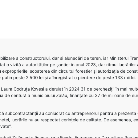
bilizare a constructorului, dar și alunecări de teren, iar Ministerul T
at o vizită a autorităților pe șantier în anul 2023, dar ritmul lucrărilor
 exproprierile, scoaterea din circuitul forestier și autorizația de cons
 puțin peste 2.500 lei și a înregistrat o pierdere de peste 133 mii lei.
ura Codruța Kovesi a derulat în 2024 31 de percheziții în mai multe l
aua de centură a municipiului Zalău, finanțate cu 37 de milioane de eu
că subcontractanții au conlucrat cu antreprenorul pentru a prezenta 
etei, lucrările nu au respectat cerințele de calitate. De asemenea, exi
vate”.
enturii Zalău este finanțat prin Fondul European de Dezvoltare Region