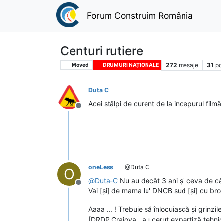
Forum Construim România
Centuri rutiere
272
mesaje
31
po
Moved
DRUMURI NAȚIONALE
Duta C
Acei stâlpi de curent de la incepurul filmă
Deconectat
oneLess
@Duta C
O
@
Duta-C
Nu au decât 3 ani și ceva de câ
Deconectat
Vai [și] de mama lu' DNCB sud [și] cu bros
Aaaa ... ! Trebuie să înlocuiască și grinzil
[DRDP Craiova , au cerut expertiză tehnică 