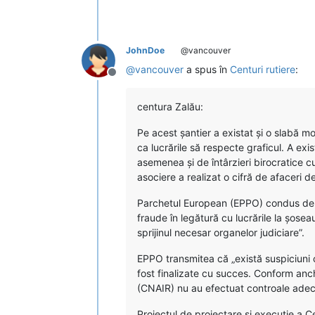
JohnDoe
@vancouver
@
vancouver
a spus în
Centuri rutiere
:
Deconectat
centura Zalău:
Pe acest șantier a existat și o slabă mo
ca lucrările să respecte graficul. A exist
asemenea și de întârzieri birocratice cu
asociere a realizat o cifră de afaceri de
Parchetul European (EPPO) condus de La
fraude în legătură cu lucrările la șose
sprijinul necesar organelor judiciare”.
EPPO transmitea că „există suspiciuni 
fost finalizate cu succes. Conform anch
(CNAIR) nu au efectuat controale adec
Proiectul de proiectare și execuție a C