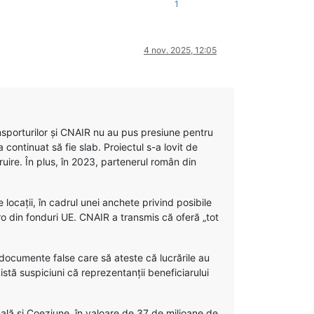
1
4 nov. 2025, 12:05
ransporturilor și CNAIR nu au pus presiune pentru
 a continuat să fie slab. Proiectul s-a lovit de
truire. În plus, în 2023, partenerul român din
ocații, în cadrul unei anchete privind posibile
ro din fonduri UE. CNAIR a transmis că oferă „tot
documente false care să ateste că lucrările au
stă suspiciuni că reprezentanții beneficiarului
ală și Coeziune, în valoare de 37 de milioane de