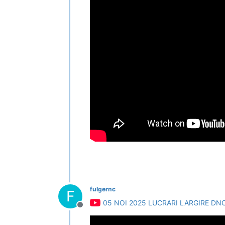
fulgernc
F
05 NOI 2025 LUCRARI LARGIRE DNC
Deconectat