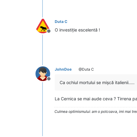
Duta C
O investiție escelentă !
Deconectat
JohnDoe
@Duta C
Deconectat
Ca ochiul mortului se mișcă italienii.....
La Cernica se mai aude ceva ? Tirrena parc
Culmea optimismului: am o potcoava, imi mai trebu