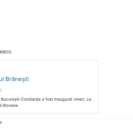
e M800.
ul Brănești
 București-Constanța a fost inaugurat vineri, ca
i ilfovene
t!