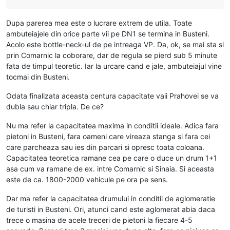
Dupa parerea mea este o lucrare extrem de utila. Toate
ambuteiajele din orice parte vii pe DN1 se termina in Busteni.
Acolo este bottle-neck-ul de pe intreaga VP. Da, ok, se mai sta si
prin Comarnic la coborare, dar de regula se pierd sub 5 minute
fata de timpul teoretic. Iar la urcare cand e jale, ambuteiajul vine
tocmai din Busteni.
Odata finalizata aceasta centura capacitate vaii Prahovei se va
dubla sau chiar tripla. De ce?
Nu ma refer la capacitatea maxima in conditii ideale. Adica fara
pietoni in Busteni, fara oameni care vireaza stanga si fara cei
care parcheaza sau ies din parcari si opresc toata coloana.
Capacitatea teoretica ramane cea pe care o duce un drum 1+1
asa cum va ramane de ex. intre Comarnic si Sinaia. Si aceasta
este de ca. 1800-2000 vehicule pe ora pe sens.
Dar ma refer la capacitatea drumului in conditii de aglomeratie
de turisti in Busteni. Ori, atunci cand este aglomerat abia daca
trece o masina de acele treceri de pietoni la fiecare 4-5