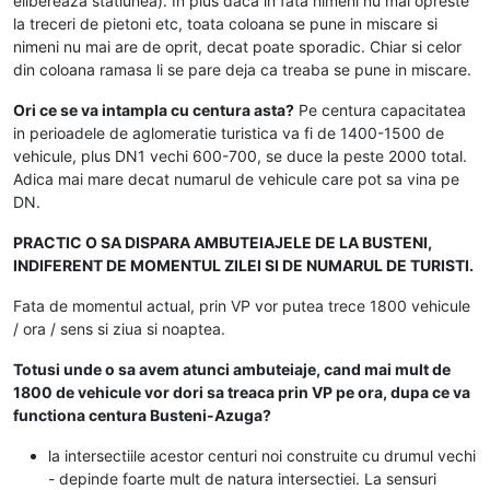
elibereaza statiunea). In plus daca in fata nimeni nu mai opreste
la treceri de pietoni etc, toata coloana se pune in miscare si
nimeni nu mai are de oprit, decat poate sporadic. Chiar si celor
din coloana ramasa li se pare deja ca treaba se pune in miscare.
Ori ce se va intampla cu centura asta?
Pe centura capacitatea
in perioadele de aglomeratie turistica va fi de 1400-1500 de
vehicule, plus DN1 vechi 600-700, se duce la peste 2000 total.
Adica mai mare decat numarul de vehicule care pot sa vina pe
DN.
PRACTIC O SA DISPARA AMBUTEIAJELE DE LA BUSTENI,
INDIFERENT DE MOMENTUL ZILEI SI DE NUMARUL DE TURISTI.
Fata de momentul actual, prin VP vor putea trece 1800 vehicule
/ ora / sens si ziua si noaptea.
Totusi unde o sa avem atunci ambuteiaje, cand mai mult de
1800 de vehicule vor dori sa treaca prin VP pe ora, dupa ce va
functiona centura Busteni-Azuga?
la intersectiile acestor centuri noi construite cu drumul vechi
- depinde foarte mult de natura intersectiei. La sensuri