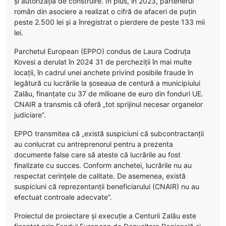
și autorizația de construire. În plus, în 2023, partenerul
român din asociere a realizat o cifră de afaceri de puțin
peste 2.500 lei și a înregistrat o pierdere de peste 133 mii
lei.
Parchetul European (EPPO) condus de Laura Codruța
Kovesi a derulat în 2024 31 de percheziții în mai multe
locații, în cadrul unei anchete privind posibile fraude în
legătură cu lucrările la șoseaua de centură a municipiului
Zalău, finanțate cu 37 de milioane de euro din fonduri UE.
CNAIR a transmis că oferă „tot sprijinul necesar organelor
judiciare”.
EPPO transmitea că „există suspiciuni că subcontractanții
au conlucrat cu antreprenorul pentru a prezenta
documente false care să ateste că lucrările au fost
finalizate cu succes. Conform anchetei, lucrările nu au
respectat cerințele de calitate. De asemenea, există
suspiciuni că reprezentanții beneficiarului (CNAIR) nu au
efectuat controale adecvate”.
Proiectul de proiectare și execuție a Centurii Zalău este