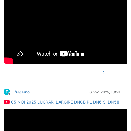
2
F
fulgernc
6 nov. 2025, 19:50
Deconectat
05 NOI 2025 LUCRARI LARGIRE DNCB PL DN6 SI DN5!!