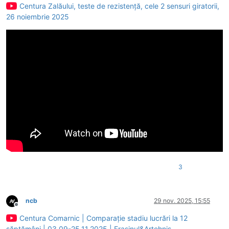
Centura Zalăului, teste de rezistență, cele 2 sensuri giratorii,
26 noiembrie 2025
3
ncb
29 nov. 2025, 15:55
Deconectat
Centura Comarnic | Comparație stadiu lucrări la 12
săptămâni | 03.09-25.11.2025 | Frasinul&Artehnis