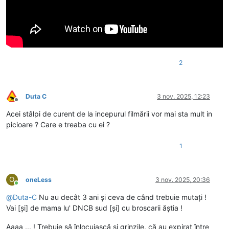
2
Duta C
3 nov. 2025, 12:23
Deconectat
Acei stâlpi de curent de la incepurul filmării vor mai sta mult in
picioare ? Care e treaba cu ei ?
1
O
oneLess
3 nov. 2025, 20:36
Conectat
@
Duta-C
Nu au decât 3 ani și ceva de când trebuie mutați !
Vai [și] de mama lu' DNCB sud [și] cu broscarii ăștia !
Aaaa ... ! Trebuie să înlocuiască și grinzile, că au expirat între