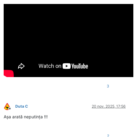
3
Duta C
20 nov. 2025, 17:56
Deconectat
Așa arată neputința !!!
2