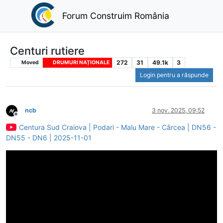
Forum Construim România
Centuri rutiere
272
31
49.1k
3
Moved
DRUMURI NAȚIONALE
Login pentru a răspunde
ncb
3 nov. 2025, 09:52
Deconectat
Centura Sud Craiova | Podari - Malu Mare - Cârcea | DN56 -
DN55 - DN6 | 2025-11-01