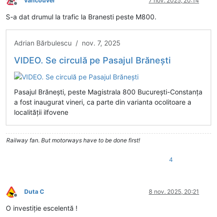
vancouver
7 nov. 2025, 20:14
Deconectat
S-a dat drumul la trafic la Branesti peste M800.
Adrian Bărbulescu / nov. 7, 2025
VIDEO. Se circulă pe Pasajul Brănești
Pasajul Brănești, peste Magistrala 800 București-Constanța
a fost inaugurat vineri, ca parte din varianta ocolitoare a
localității ilfovene
Railway fan. But motorways have to be done first!
4
Duta C
8 nov. 2025, 20:21
Deconectat
O investiție escelentă !