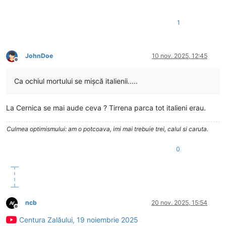
1
JohnDoe
10 nov. 2025, 12:45
Deconectat
Ca ochiul mortului se mișcă italienii.....
La Cernica se mai aude ceva ? Tirrena parca tot italieni erau.
Culmea optimismului: am o potcoava, imi mai trebuie trei, calul si caruta.
0
ncb
20 nov. 2025, 15:54
Deconectat
Centura Zalăului, 19 noiembrie 2025