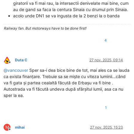
giratorii va fi mai rau, la intersectii denivelate mai bine, cum
au de gand sa faca la centura Sinaia cu drumul prin Sinaia.
acolo unde DN1 se va ingusta de la 2 benzi la o banda
Railway fan. But motorways have to be done first!
4
Duta C
27 nov. 2025, 09:14
Deconectat
@
vancouver
Sper sa-i dea bice bine de tot, mai ales ca se lauda
ca exista finanțare. Trebuie sa se miște cu viteza luminii...când
va fi gata și partea cealaltă făcută de Erbașu va fi bine .
Autostrada va fi făcută undeva după sfârșitul lumii, asa ca nu
sper la ea.
1
M
mihai
27 nov. 2025, 15:23
Deconectat