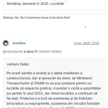
România, demarat în 2020. Lucrările
Railway fan. But motorways have to be done first!
1
JohnDoe
4 nov. 2025, 12:05
Deconectat
@
vancouver
a spus în
Centuri rutiere
:
centura Zalău:
Pe acest șantier a existat și o slabă mobilizare a
constructorului, dar și alunecări de teren, iar Ministerul
Transporturilor și CNAIR nu au pus presiune pentru ca
lucrările să respecte graficul. A existat o vizită a autorităților
pe șantier în anul 2023, dar ritmul lucrărilor a continuat să
fie slab. Proiectul s-a lovit de asemenea și de întârzieri
birocratice cu exproprierile, scoaterea din circuitul forestier