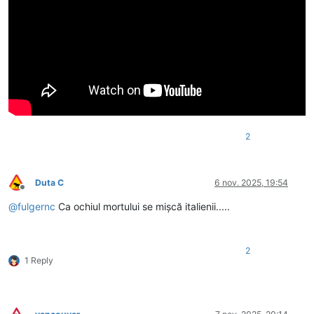
2
Duta C
6 nov. 2025, 19:54
Deconectat
@
fulgernc
Ca ochiul mortului se mișcă italienii.....
2
1 Reply