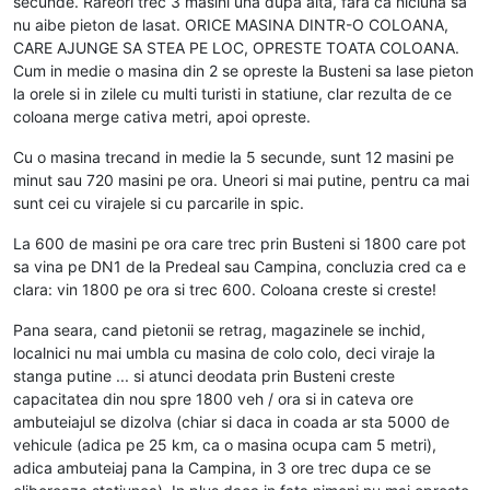
secunde. Rareori trec 3 masini una dupa alta, fara ca niciuna sa
nu aibe pieton de lasat. ORICE MASINA DINTR-O COLOANA,
CARE AJUNGE SA STEA PE LOC, OPRESTE TOATA COLOANA.
Cum in medie o masina din 2 se opreste la Busteni sa lase pieton
la orele si in zilele cu multi turisti in statiune, clar rezulta de ce
coloana merge cativa metri, apoi opreste.
Cu o masina trecand in medie la 5 secunde, sunt 12 masini pe
minut sau 720 masini pe ora. Uneori si mai putine, pentru ca mai
sunt cei cu virajele si cu parcarile in spic.
La 600 de masini pe ora care trec prin Busteni si 1800 care pot
sa vina pe DN1 de la Predeal sau Campina, concluzia cred ca e
clara: vin 1800 pe ora si trec 600. Coloana creste si creste!
Pana seara, cand pietonii se retrag, magazinele se inchid,
localnici nu mai umbla cu masina de colo colo, deci viraje la
stanga putine ... si atunci deodata prin Busteni creste
capacitatea din nou spre 1800 veh / ora si in cateva ore
ambuteiajul se dizolva (chiar si daca in coada ar sta 5000 de
vehicule (adica pe 25 km, ca o masina ocupa cam 5 metri),
adica ambuteiaj pana la Campina, in 3 ore trec dupa ce se