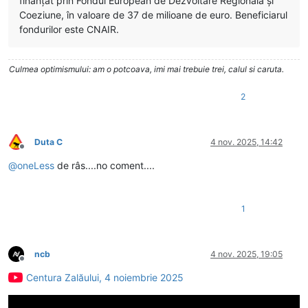
finanțat prin Fondul European de Dezvoltare Regională și
Coeziune, în valoare de 37 de milioane de euro. Beneficiarul
fondurilor este CNAIR.
Culmea optimismului: am o potcoava, imi mai trebuie trei, calul si caruta.
2
Duta C
4 nov. 2025, 14:42
Deconectat
@
oneLess
de râs....no coment....
1
ncb
4 nov. 2025, 19:05
Deconectat
Centura Zalăului, 4 noiembrie 2025