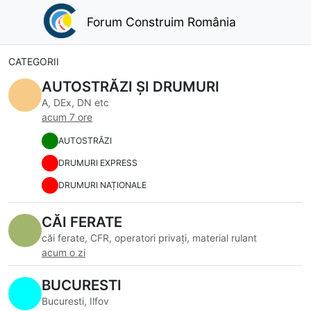
Forum Construim România
CATEGORII
AUTOSTRĂZI ȘI DRUMURI
A, DEx, DN etc
acum 7 ore
AUTOSTRĂZI
DRUMURI EXPRESS
DRUMURI NAȚIONALE
CĂI FERATE
căi ferate, CFR, operatori privați, material rulant
acum o zi
BUCURESTI
Bucuresti, Ilfov