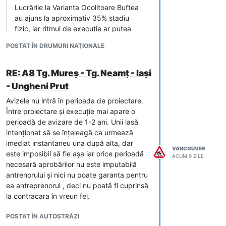
Lucrările la Varianta Ocolitoare Buftea
au ajuns la aproximativ 35% stadiu
fizic, iar ritmul de execuție ar putea
permite finalizarea proiectului la
POSTAT ÎN DRUMURI NAȚIONALE
sfârșitul anului 2027, cu aproximativ
un an înainte de termenul contractual,
anunță secretarul de stat în Ministerul
RE: A8 Tg. Mureș - Tg. Neamț - Iași
Transporturilor, Horațiu Cosma.
- Ungheni Prut
Avizele nu intră în perioada de proiectare.
Între proiectare și execuție mai apare o
perioadă de avizare de 1-2 ani. Unii lasă
intenționat să se înțeleagă ca urmează
imediat instantaneu una după alta, dar
VANCOUVER
este imposibil să fie așa iar orice perioadă
ACUM 9 ZILE
necesară aprobărilor nu este imputabilă
antrenorului și nici nu poate garanta pentru
ea antreprenorul , deci nu poată fi cuprinsă
la contracara în vreun fel.
POSTAT ÎN AUTOSTRĂZI