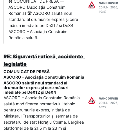
🚧 COMUNICAT DE PRESĂ —
investiții.
VANCOUVER
ASCORO (Asociația Construim
Pe investiții, discuțiile au vizat să
20 IUN. 2026,
10:47
România) 🛣️ ASCORO salută noul
păstrăm pe componenta de grant
standard al drumurilor expres și cere
investițiile care nu au un grad de
Circulația rutieră pe Viaductul Râu
măsuri imediate pe DeX12 și DeX4
realizare redus, care au risc minim de
Vadului va fi reluată pe ambele
ASCORO – Asociația Construim
a nu fi finalizate. S-au făcut mutări de
sensuri de mers începând cu 25 iuni,
România salută...
proiecte, cele cu stadiu avansat au
după finalizarea lucrărilor la rosturile
fost mutate pe grant, cele cu progres
de dilatație.
de lucrări au fost mutate pe
RE: Siguranță rutieră, accidente,
împrumut, să nu pierdem banii din
grant.
legislație
Salvarea finanțării autostrăzilor:
COMUNICAT DE PRESĂ
acordul Comisiei Europene ca plata
ASCORO – Asociaţia Construim România
pe autostrăzi să se facă procentual
ASCORO salută noul standard al
cu ponderea lucrărilor realizate.
drumurilor expres și cere măsuri
imediate pe DeX12 și DeX4
Altă direcție a fost cea legată de
ASCORO – Asociaţia Construim România
VANCOUVER
reforme și de jaloane și de ținte. Acolo
20 IUN. 2026,
salută modificarea normativului tehnic
unde în mod obiectiv nu putem să
10:22
pentru drumurile expres, iniţiată de
atingem țintele –
zona de cale ferată,
Ministerul Transporturilor şi semnată de
alte zone – Comisia Europeană a
secretarul de stat Horaţiu Cosma. Lărgirea
acceptat ținte reduse, astfel încât să
platformei de la 21,5 m la 23 m şi
nu avem pierderi financiare.