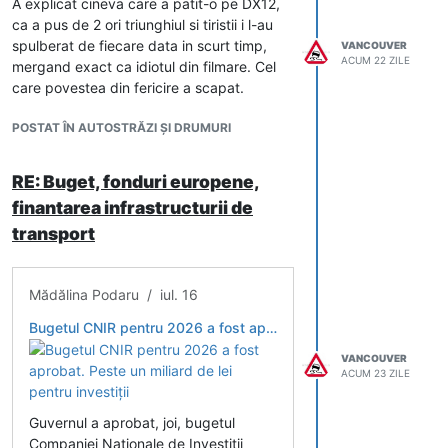
A explicat cineva care a patit-o pe DX12,
ca a pus de 2 ori triunghiul si tiristii i l-au
spulberat de fiecare data in scurt timp,
VANCOUVER
ACUM 22 ZILE
mergand exact ca idiotul din filmare. Cel
care povestea din fericire a scapat.
POSTAT ÎN AUTOSTRĂZI ȘI DRUMURI
RE: Buget, fonduri europene,
finantarea infrastructurii de
transport
Mădălina Podaru / iul. 16
Bugetul CNIR pentru 2026 a fost aprobat. Peste un miliard de lei pentru investiții
VANCOUVER
ACUM 23 ZILE
Guvernul a aprobat, joi, bugetul
Companiei Naționale de Investiții