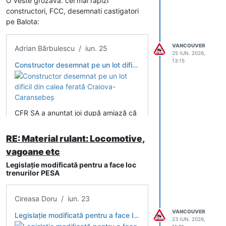
O veste grozava: cei mai rapizi
constructori, FCC, desemnati castigatori
pe Balota:
VANCOUVER
Adrian Bărbulescu / iun. 25
25 IUN. 2026,
13:15
Constructor desemnat pe un lot dificil din calea ferată Craiova-Caransebeș
CFR SA a anunțat joi după amiază că
a desemnat oferta câștigătoare
pentru un lot dificil din calea ferată
RE: Material rulant: Locomotive,
Craiova-Caransebeș
vagoane etc
Legislație modificată pentru a face loc
trenurilor PESA
Cireasa Doru / iun. 23
VANCOUVER
Legislație modificată pentru a face loc trenurilor PESA
23 IUN. 2026,