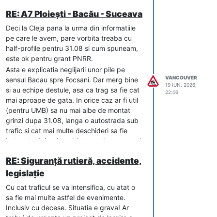
pentru traficul în mers.
RE: A7 Ploiești - Bacău - Suceava
Noul standard de 2,5 m, plus banda de
Deci la Cleja pana la urma din informatiile
încadrare de 0,5 m, oferă 3 m. Astfel, chiar
pe care le avem, pare vorbita treaba cu
şi un camion de 2,55 m, oprit la circa 20
half-profile pentru 31.08 si cum spuneam,
cm de parapet, rămâne complet degajat
este ok pentru grant PNRR.
faţă de banda 1 (lată de 3,5 m). Diferenţa
Asta e explicatia neglijarii unor pile pe
de un metru nu este cosmetică: ea separă
VANCOUVER
sensul Bacau spre Focsani. Dar merg bine
„un vehicul oprit în siguranţă” de „un
19 IUN. 2026,
De ce contează diferenţa de un metru
si au echipe destule, asa ca trag sa fie cat
vehicul care blochează o bandă de mers”.
22:06
Vechiul standard prevedea o bandă de
mai aproape de gata. In orice caz ar fi util
O problemă sistemică, confirmată de
urgenţă de doar 1,5 m. Un autovehicul de
accidente repetate
(pentru UMB) sa nu mai aibe de montat
mare tonaj are însă o lăţime de până la
Modificarea standardului, oricât de
grinzi dupa 31.08, langa o autostrada sub
2,55 m: oprit forţat pe o bandă de 1,5 m,
binevenită, nu rezolvă situaţia drumurilor
trafic si cat mai multe deschideri sa fie
depăşeşte cu peste un metru limita
expres aflate deja în circulaţie. DeX12
betonate deja - le pot betona de pe sensul
acesteia şi pătrunde efectiv în prima
(Craiova – Piteşti) şi DeX4 funcţionează
celalalt, in loc sa se chinuie de jos.
bandă de circulaţie, devenind obstacol
astăzi cu banda de urgenţă
RE: Siguranță rutieră, accidente,
pentru traficul în mers.
subdimensionată, iar pentru ele se prevăd
legislație
doar alveole de staţionare în cadrul unor
Noul standard de 2,5 m, plus banda de
Cu cat traficul se va intensifica, cu atat o
viitoare proiecte de modernizare — fără
încadrare de 0,5 m, oferă 3 m. Astfel, chiar
sa fie mai multe astfel de evenimente.
termen şi fără măsuri de protecţie
şi un camion de 2,55 m, oprit la circa 20
Inclusiv cu decese. Situatia e grava! Ar
intermediare.
cm de parapet, rămâne complet degajat