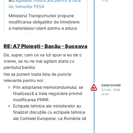
11:01
Ministerul Transporturilor propune
modificarea obligațiilor de întreținere
a materialului rulant pentru a aduce
trenurile PESA pe șine.
RE: A7 Ploiești - Bacău - Suceava
Da, super, cam ce va tot spun si eu de o
vreme, sa nu ne mai agitam atata cu
pierdutul banilor.
Hai sa punem toata lista de puncte
relevante pentru noi:
VANCOUVER
Prin adoptarea memorandumului, se
23 IUN. 2026,
finalizează a treia negociere privind
10:47
modificarea PNRR.
Echipele tehnice ale ministerelor au
finalizat discuțiile cu echipele tehnice
ale Comisiei Europene, ca România să
poată finaliza absorbția fondurilor
europene.