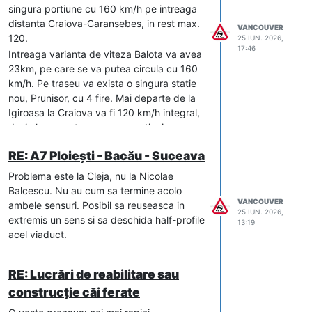
singura portiune cu 160 km/h pe intreaga
distanta Craiova-Caransebes, in rest max.
VANCOUVER
120.
25 IUN. 2026,
17:46
Intreaga varianta de viteza Balota va avea
23km, pe care se va putea circula cu 160
km/h. Pe traseu va exista o singura statie
nou, Prunisor, cu 4 fire. Mai departe de la
Igiroasa la Craiova va fi 120 km/h integral,
desi clar se putea urca pe portiuni
importante la 160. Nu stiu de ce nu au
RE: A7 Ploiești - Bacău - Suceava
facut acest pas fix pe o zona facila.
Linia veche prin Balota nu se ating de ea,
Problema este la Cleja, nu la Nicolae
nu intra in proiectul de reabilitare.
Balcescu. Nu au cum sa termine acolo
VANCOUVER
ambele sensuri. Posibil sa reuseasca in
25 IUN. 2026,
extremis un sens si sa deschida half-profile
13:19
acel viaduct.
RE: Lucrări de reabilitare sau
construcție căi ferate