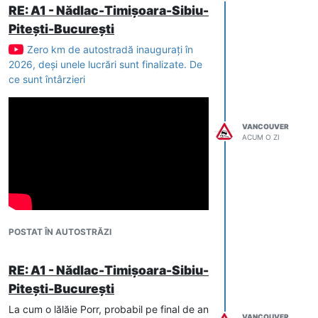
RE: A1 - Nădlac-Timișoara-Sibiu-
Pitești-București
Zero km de autostradă inauguraţi în
2026, deşi unele lucrări sunt finalizate. De
ce sunt întârzieri
VANCOUVER
ACUM O ZI
POSTAT ÎN AUTOSTRĂZI
RE: A1 - Nădlac-Timișoara-Sibiu-
Pitești-București
La cum o lălăie Porr, probabil pe final de an
VANCOUVER