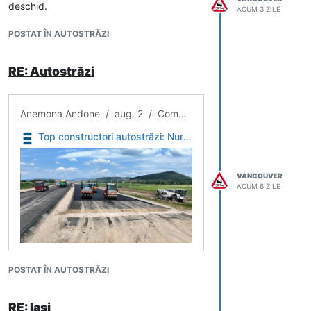
deschid.
ACUM 3 ZILE
POSTAT ÎN AUTOSTRĂZI
RE: Autostrăzi
Anemona Andone / aug. 2 / Companii
Top constructori autostrăzi: Nurol, Makyol, UMB și Precon au avut cele mai mari progrese în iunie - Economica.net
VANCOUVER
ACUM 6 ZILE
Concurență mare pentru primele
POSTAT ÎN AUTOSTRĂZI
locuri în topul constructorilor de
autostrăzi în funcție de progresele din
șantiere pe luna iunie. Astfel,
RE: Iași