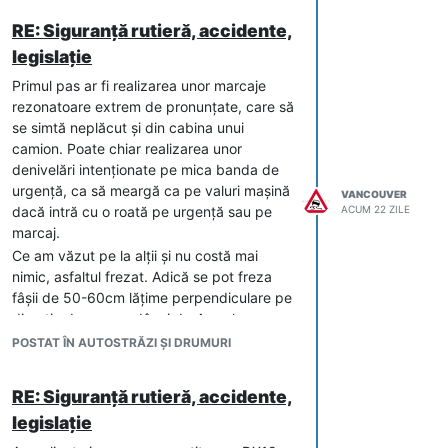
RE: Siguranță rutieră, accidente,
legislație
Primul pas ar fi realizarea unor marcaje
rezonatoare extrem de pronunțate, care să
se simtă neplăcut și din cabina unui
camion. Poate chiar realizarea unor
denivelări intenționate pe mica banda de
urgență, ca să meargă ca pe valuri mașină
VANCOUVER
dacă intră cu o roată pe urgență sau pe
ACUM 22 ZILE
marcaj.
Ce am văzut pe la alții și nu costă mai
nimic, asfaltul frezat. Adică se pot freza
fâșii de 50-60cm lățime perpendiculare pe
direcția de mers, adânci de 4cm, la
distanță de 1m între ele. Inclusiv pe dunga
POSTAT ÎN AUTOSTRĂZI ȘI DRUMURI
albă și apoi aplicat marcaj din nou.
RE: Siguranță rutieră, accidente,
legislație