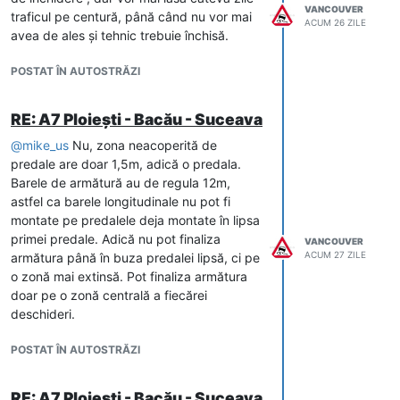
VANCOUVER
traficul pe centură, până când nu vor mai
ACUM 26 ZILE
avea de ales și tehnic trebuie închisă.
POSTAT ÎN AUTOSTRĂZI
RE: A7 Ploiești - Bacău - Suceava
@
mike_us
Nu, zona neacoperită de
predale are doar 1,5m, adică o predala.
Barele de armătură au de regula 12m,
astfel ca barele longitudinale nu pot fi
montate pe predalele deja montate în lipsa
primei predale. Adică nu pot finaliza
VANCOUVER
ACUM 27 ZILE
armătura până în buza predalei lipsă, ci pe
o zonă mai extinsă. Pot finaliza armătura
doar pe o zonă centrală a fiecărei
deschideri.
POSTAT ÎN AUTOSTRĂZI
RE: A7 Ploiești - Bacău - Suceava