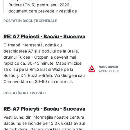
Rutiere (CNIR) pentru anul 2026,
document care prevede investiții de
peste un miliard de lei destinate
POSTAT ÎN DISCUȚII GENERALE
implementării proiectelor de
autostrăzi și drumuri expres aflate în
portofoliul companiei.
RE: A7 Ploiești - Bacău - Suceava
O treabă interesantă, odată cu
deschiderea A7 și a podului de la Brăila,
drumul Tulcea - Otopeni a devenit mai
rapid cu ca. 30-45 minute. Maps îmi zice
VANCOUVER
să o iau pe la Rm.Sarat și Waze pe la
ACUM 25 ZILE
Buzău și DN Buzău-Brăila. Via Giurgeni sau
Cernavodă e cu 30-60 min mai mult.
POSTAT ÎN AUTOSTRĂZI
RE: A7 Ploiești - Bacău - Suceava
Vești bune: din informațiile noastre centura
Bacău nu se închide pe 15.07. Există avizul
de închidere , dar vor mai lăsa câteva zile