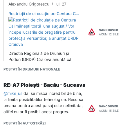
Alexandru Grigorescu / iul. 27
Restricții de circulație pe Centura Călimănești toată luna august / Vor începe lucrările de pregătire pentru protecția versanților, a anunțat DRDP Craiova
Comisia de recepție a CNAIR urmează să
fie trimisă pe teren în perioada 3 – 7
august, au spus pentru
VANCOUVER
ECONOMICA.NET
surse oficiale.
ACUM 12 ZILE
Directia Regională de Drumuri și
Poduri (DRDP) Craiova anunță că,
începând cu data de 3 august 2026,
POSTAT ÎN DRUMURI NAȚIONALE
vor fi instituite restricții de circulație
pe Centura Directia Regională de
Drumuri și Poduri (DRDP) Craiova
RE: A7 Ploiești - Bacău - Suceava
anunță că, începând cu data de 3
@
mike_us
da, se misca incredibil de bine,
august 2026, vor fi instituite restricții
la limita posibilitatilor tehnologice. Resursa
de circulație...
umana pentru acest pasaj este nelimitata,
VANCOUVER
ACUM 15 ZILE
altfel nu ar fi posibil acest progres.
POSTAT ÎN AUTOSTRĂZI