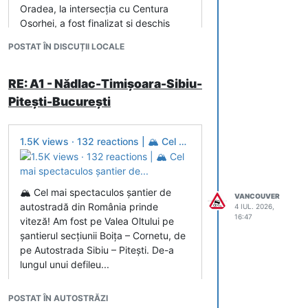
Oradea, la intersecţia cu Centura
Oşorhei, a fost finalizat şi deschis
miercuri traficului, fiind o investiţie de
POSTAT ÎN DISCUȚII LOCALE
27,5 Pasajul suprateran de pe
Centura Oradea, la intersecţia cu
Centura Oşorhei, a fost finalizat şi
RE: A1 - Nădlac-Timișoara-Sibiu-
deschis miercuri traficului.
Pitești-București
1.5K views · 132 reactions | 🏔️ Cel mai spectaculos șantier de...
🏔️ Cel mai spectaculos șantier de
VANCOUVER
autostradă din România prinde
4 IUL. 2026,
16:47
viteză! Am fost pe Valea Oltului pe
șantierul secțiunii Boița – Cornetu, de
pe Autostrada Sibiu – Pitești. De-a
lungul unui defileu...
POSTAT ÎN AUTOSTRĂZI