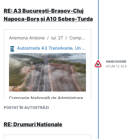
RE: A3 București-Brașov-Cluj
Napoca-Borș și A10 Sebeș-Turda
Anemona Andone / iul. 27 / Companii
Autostrada A3 Transilvania. Un lot construit de Umbrărescu va fi dat în trafic luna viitoare - surse - Economica.net
VANCOUVER
ACUM 12 ZILE
Compania Națională de Administrare
a Infrastructurii Rutiere (CNAIR)
POSTAT ÎN AUTOSTRĂZI
urmează să trimită luna viitoare
comisia de recepție pe lotul Zimbor -
RE: Drumuri Nationale
Poara Sălajului (12 km) din Autostrada
A3 Transilvania. Traficul va fi deschis
între nodurile Zimbor și Românași.