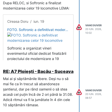
prevederi se aplică nu doar proiectelor
Dupa RELOC, si Softronic a finalizat
viitoare, ci şi celor aflate în faza de
modernizarea celor 19 locomotive LEMA:
proiectare, inclusiv acolo unde contractele
au fost deja semnate — o decizie
Cireasa Doru / iun. 19
responsabilă, care aşază siguranţa rutieră
VANCOUVER
înaintea economiilor de moment.
FOTO. Softronic a definitivat modernizarea celor 19 locomotive
20 IUN. 2026,
10:02
Softronic a organizat vineri
evenimentul oficial dedicat finalizării
proiectului de modernizare a 19
locomotive electrice.
RE: A7 Ploiești - Bacău - Suceava
De ce contează diferenţa de un metru
Mai ai și săptămânile libere. Deși nu o să
Vechiul standard prevedea o bandă de
mai fie ca în trecut să abandoneze
urgenţă de doar 1,5 m. Un autovehicul de
șantierul, dar pe rând oamenii o să stea
mare tonaj are însă o lăţime de până la
VANCOUVER
acasă cel puțin încă de 2 ori până la 31.08.
20 IUN. 2026,
2,55 m: oprit forţat pe o bandă de 1,5 m,
06:57
Adică ritmul va fi la jumătate în 4 din cele
depăşeşte cu peste un metru limita
10 săptămâni rămase.
acesteia şi pătrunde efectiv în prima
bandă de circulaţie, devenind obstacol