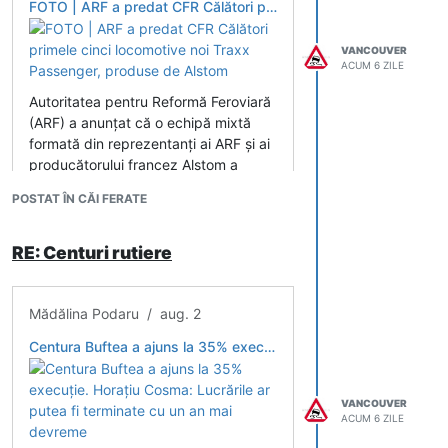
FOTO | ARF a predat CFR Călători primele cinci locomotive noi Traxx Passenger, produse de Alstom
VANCOUVER
ACUM 6 ZILE
Autoritatea pentru Reformă Feroviară
(ARF) a anunțat că o echipă mixtă
formată din reprezentanți ai ARF și ai
producătorului francez Alstom a
finalizat Autoritatea pentru Reformă
POSTAT ÎN CĂI FERATE
Feroviară (ARF) a anunțat că o echipă
mixtă formată din reprezentanți ai
ARF și ai producătorului francez
RE: Centuri rutiere
Alstom a...
Mădălina Podaru / aug. 2
Centura Buftea a ajuns la 35% execuție. Horațiu Cosma: Lucrările ar putea fi terminate cu un an mai devreme
VANCOUVER
ACUM 6 ZILE