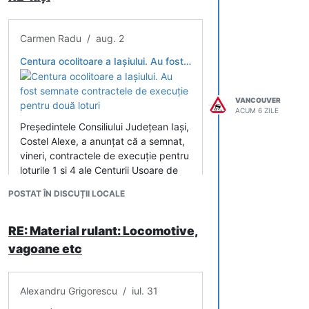
constructorii turci Nurol și Makyol țin
capul de afiș, în vreme ce
constructorii români Precon și UMB își
Carmen Radu / aug. 2
dispută următoarea poziție pe
Centura ocolitoare a Iașiului. Au fost semnate contractele de execuție pentru două loturi
podium.
VANCOUVER
ACUM 6 ZILE
Preşedintele Consiliului Judeţean Iaşi,
Costel Alexe, a anunţat că a semnat,
vineri, contractele de execuţie pentru
loturile 1 şi 4 ale Centurii Uşoare de
Ocolire a Municipiului Iaşi, scrie Radio
POSTAT ÎN DISCUȚII LOCALE
Iași.
RE: Material rulant: Locomotive,
vagoane etc
Alexandru Grigorescu / iul. 31