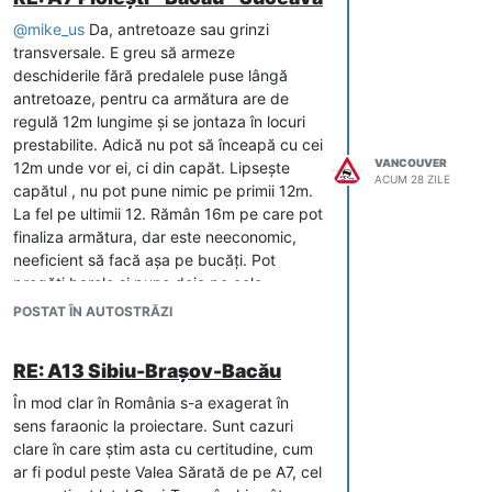
@
mike_us
Da, antretoaze sau grinzi
transversale. E greu să armeze
deschiderile fără predalele puse lângă
antretoaze, pentru ca armătura are de
regulă 12m lungime și se jontaza în locuri
prestabilite. Adică nu pot să înceapă cu cei
VANCOUVER
12m unde vor ei, ci din capăt. Lipsește
ACUM 28 ZILE
capătul , nu pot pune nimic pe primii 12m.
La fel pe ultimii 12. Rămân 16m pe care pot
finaliza armătura, dar este neeconomic,
neeficient să facă așa pe bucăți. Pot
pregăti barele și pune deja pe cele
transversale, dar nu tot.
POSTAT ÎN AUTOSTRĂZI
RE: A13 Sibiu-Brașov-Bacău
În mod clar în România s-a exagerat în
sens faraonic la proiectare. Sunt cazuri
clare în care știm asta cu certitudine, cum
ar fi podul peste Valea Sărată de pe A7, cel