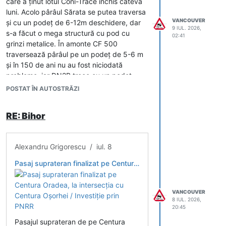
care a ținut lotul Coni-Trace închis câteva
luni. Acolo pârâul Sărata se putea traversa
VANCOUVER
și cu un podeț de 6-12m deschidere, dar
9 IUL. 2026,
s-a făcut o mega structură cu pod cu
02:41
grinzi metalice. În amonte CF 500
traversează pârâul pe un podeț de 5-6 m
și în 150 de ani nu au fost niciodată
probleme, iar DN2B trece cu un podeț
infim.
POSTAT ÎN AUTOSTRĂZI
Iarăși avem noduri mult
supradimensionate, de ex pe același A7.
RE: Bihor
Din păcate toate astea sunt rezultatul unor
mentalități de făcut pipi în pantaloni ale
proiectanților, la care se adaugă norme
Alexandru Grigorescu / iul. 8
stupide de la mediu și apele române și
oameni acolo care o fac pe desteptii,
Pasaj suprateran finalizat pe Centura Oradea, la intersecţia cu Centura Oşorhei / Investiţie prin PNRR
punând practic piedici în dezvoltarea
acestei țărișoare…
VANCOUVER
Ca se poate și altfel vedem pe DX
8 IUL. 2026,
București-Târgoviște cu noduri proiectate
20:45
extrem de suplu și simplu.
Pasajul suprateran de pe Centura