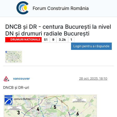
Forum Construim România
DNCB și DR - centura București la nivel
DN și drumuri radiale București
51
9
3.2k
1
DRUMURI NAȚIONALE
Login pentru a răspunde
vancouver
28 oct. 2025, 18:10
Deconectat
DNCB și DR-uri