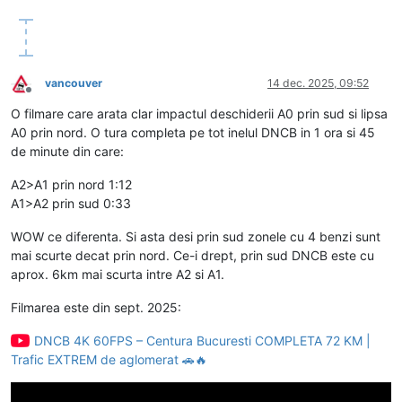
vancouver
14 dec. 2025, 09:52
Deconectat
O filmare care arata clar impactul deschiderii A0 prin sud si lipsa
A0 prin nord. O tura completa pe tot inelul DNCB in 1 ora si 45
de minute din care:
A2>A1 prin nord 1:12
A1>A2 prin sud 0:33
WOW ce diferenta. Si asta desi prin sud zonele cu 4 benzi sunt
mai scurte decat prin nord. Ce-i drept, prin sud DNCB este cu
aprox. 6km mai scurta intre A2 si A1.
Filmarea este din sept. 2025:
DNCB 4K 60FPS – Centura Bucuresti COMPLETA 72 KM |
Trafic EXTREM de aglomerat 🚗🔥