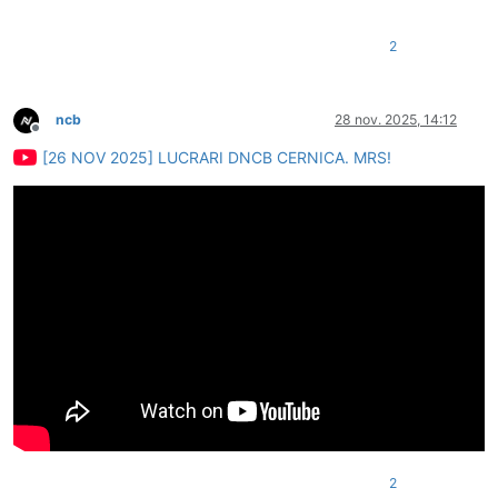
2
ncb
28 nov. 2025, 14:12
Deconectat
[26 NOV 2025] LUCRARI DNCB CERNICA. MRS!
2