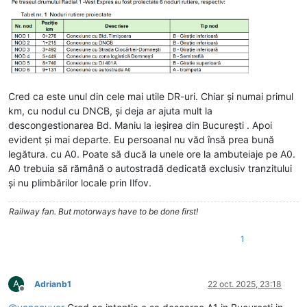
Cred ca este unul din cele mai utile DR-uri. Chiar și numai primul
km, cu nodul cu DNCB, și deja ar ajuta mult la
descongestionarea Bd. Maniu la ieșirea din București . Apoi
evident și mai departe. Eu persoanal nu văd însă prea bună
legătura. cu A0. Poate să ducă la unele ore la ambuteiaje pe A0.
A0 trebuia să rămână o autostradă dedicată exclusiv tranzitului
și nu plimbărilor locale prin Ilfov.
Railway fan. But motorways have to be done first!
1
A
Adrianb1
22 oct. 2025, 23:18
Deconectat