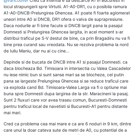
@
vancouver
Cred ca intentia e sa descarce A1 in Bucuresti in
locul strapungerii spre Virtutii. A1-A0-DR1, cu o posibila ramura
A1-A0-DNCB-Prelungirea Ghencea. A1 poate fi foarte aglomerat
uneori intre A0 si DNCB, DR1 ofera o valva de suprapresiune.
Daca nodurile ar fi bine facute si DNCB largit pana la pasajul
Domnesti si Prelungirea Ghencea largita, in acel moment s-ar
distribui traficul pe S-V destul de bine, ca prin Bragadiru nu va fi
bine prea curand sau vreodata. Nu se rezolva problema la nord
de Iuliu Maniu, dar nu ai cu cine...
Depinde si de bucata de DNCB intre A1 si pasajul Domnesti. ca
daca blocheaza Bd. Timisoara in intersectia cu Valea Cascadelor
nu iese nimic bun si sunt sanse mari sa se blocheze, cel putin
pana se largeste Prelungirea Ghencea si se reduce traficul care
va exploda cand Bd. Timisoara-Valea Larga va fi o optiune mai
buna spre Domnesti dupa largirea de la str. Maracineni la pasaj.
Sunt 2 fluxuri care vor avea traseu comun, Bucuresti-Domnesti
pentru traficul local de navetisti si Bucuresti-A1 pentru distante
mai mari.
Cred ca problema cea mai mare e ca are 6 noduri in 9 km, dintre
care unul la doar cateva sute de metri de A0, cu potential de a