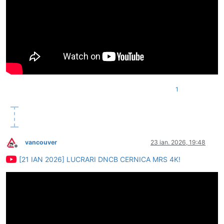
1
vancouver
23 ian. 2026, 19:48
Deconectat
[21 IAN 2026] LUCRARI DNCB CERNICA MRS 4K!