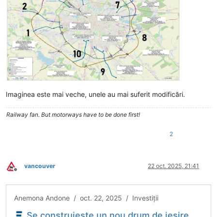
Imaginea este mai veche, unele au mai suferit modificări.
Railway fan. But motorways have to be done first!
2
vancouver
22 oct. 2025, 21:41
Deconectat
Anemona Andone / oct. 22, 2025 / Investiţii
Se construiește un nou drum de ieșire din București. Pentru cine e ideal și cât costă - Economica.net