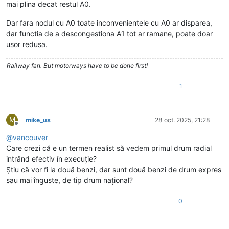
mai plina decat restul A0.
Dar fara nodul cu A0 toate inconvenientele cu A0 ar disparea,
dar functia de a descongestiona A1 tot ar ramane, poate doar
usor redusa.
Railway fan. But motorways have to be done first!
1
M
mike_us
28 oct. 2025, 21:28
Deconectat
@
vancouver
Care crezi că e un termen realist să vedem primul drum radial
intrând efectiv în execuție?
Știu că vor fi la două benzi, dar sunt două benzi de drum expres
sau mai înguste, de tip drum național?
0