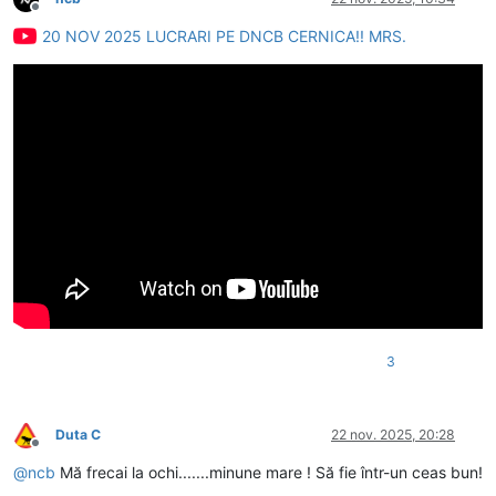
Deconectat
20 NOV 2025 LUCRARI PE DNCB CERNICA!! MRS.
3
Duta C
22 nov. 2025, 20:28
Deconectat
@
ncb
Mă frecai la ochi.......minune mare ! Să fie într-un ceas bun!