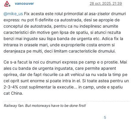
vancouver
28 oct. 2025, 21:39
Deconectat
@
mike_us
Fix acesta este rolul primordial al asa-ziselor drumuri
express: nu pot fi definite ca autostrada, desi se apropie de
conceptul de autostrada, pentru ca nu indeplinesc anumite
caracteristici din motive gen lipsa de spatiu, si atunci rezulta
benzi mai inguste sau lispa banda de urgenta etc. Adica fix la
intrarea in orasele mari, unde exproprierile costa enorm si
deranjeaza pe multi, deci limitam caracteristicile drumului.
Ce s-a facut la noi cu drumuri express pe camp e o prostie. Mai
ales cu banda de urgenta ingustata, care permite aparent
oprirea, dar de fapt riscurile ca alt vehicul sa nu vada la timp pe
cel oprit sunt enorme si poate intra in el. Si toate astea pentru un
2-3-4% cost suplimentar la executie... in camp, unde e spatiu
cat China.
Railway fan. But motorways have to be done first!
5