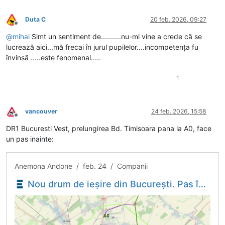
Duta C
20 feb. 2026, 09:27
Deconectat
@
mihai
Simt un sentiment de..........nu-mi vine a crede că se
lucrează aici...mă frecai în jurul pupilelor....incompetența fu
învinsă .....este fenomenal.....
1
vancouver
24 feb. 2026, 15:58
Deconectat
DR1 Bucuresti Vest, prelungirea Bd. Timisoara pana la A0, face
un pas inainte:
Anemona Andone / feb. 24 / Companii
Nou drum de ieșire din București. Pas înainte pentru DR1 - Vest Expres - Economica.net