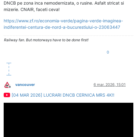
DNCB pe zona inca nemodernizata, o rusine. Asfalt stricat si
mizerie. CNAIR, faceti ceva!
https://www.zf.ro/economia-verde/pagina-verde-imaginea-
indiferentei-centura-de-nord-a-bucurestiului-o-23063447
Railway fan. But motorways have to be done first!
0
vancouver
6 mar. 2026, 15:01
Deconectat
[04 MAR 2026] LUCRARI DNCB CERNICA MRS 4K!!