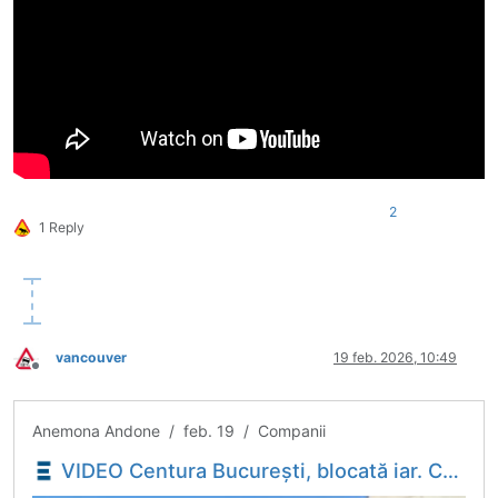
2
1 Reply
vancouver
19 feb. 2026, 10:49
Deconectat
Anemona Andone / feb. 19 / Companii
VIDEO Centura București, blocată iar. CNAIR acuză autotrenuri cu destinația Arabesque. Miercuri au fost autocamioane Sameday - Economica.net