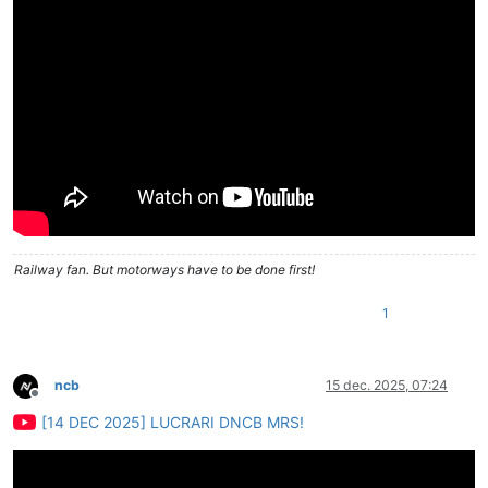
Railway fan. But motorways have to be done first!
1
ncb
15 dec. 2025, 07:24
Deconectat
[14 DEC 2025] LUCRARI DNCB MRS!