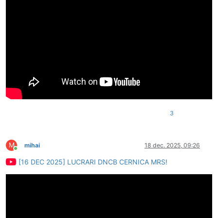
3
M
mihai
18 dec. 2025, 09:26
Conectat
[16 DEC 2025] LUCRARI DNCB CERNICA MRS!