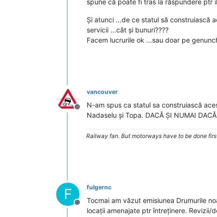
spune că poate fi tras la răspundere ptr il
Și atunci ...de ce statul să construiască a
servicii ...cât și bunuri????
Facem lucrurile ok ...sau doar pe genunc
vancouver
N-am spus ca statul sa construiască acest
Deconectat
Nadaselu și Topa. DACĂ ȘI NUMAI DACĂ P
Railway fan. But motorways have to be done firs
fulgernc
F
Tocmai am văzut emisiunea Drumurile noas
Deconectat
locații amenajate ptr întreținere. Revizii