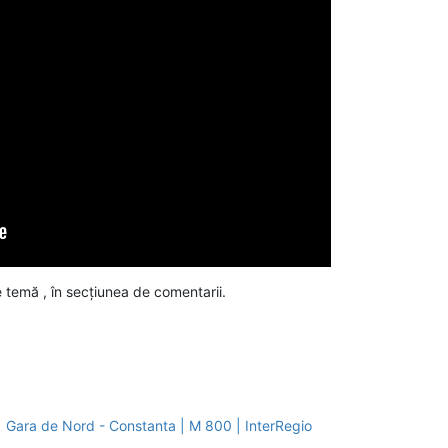
 temă , în secțiunea de comentarii.
| Gara de Nord - Constanta | M 800 | InterRegio