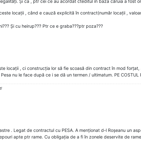
egalități. Și ca , ptr cei ce au acordat cteditul în baza căruia a fost o
ceste locații , când e cauză explicită în contract(număr locații , valoa
hi??? Și cu heirup??? Ptr ce e graba???ptr poza???
e locații , ci construcția lor să fie scoasă din contract în mod forța
esa nu le face după ce i se dă un termen / ultimatum. PE COSTUL 
t!
tre . Legat de contractul cu PESA. A menționat d-l Roșeanu un aspec
/depouri apte ptr rame. Cu obligația de a fi în zonele deservite de ram