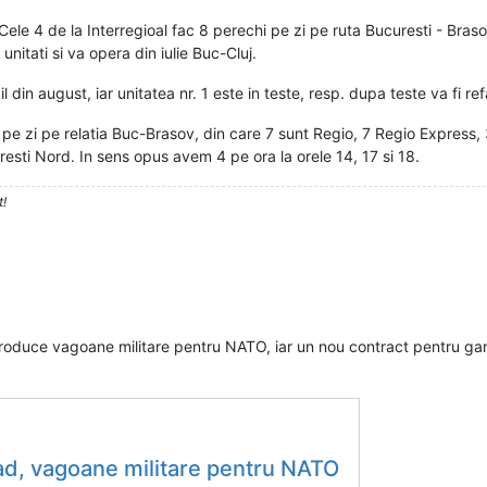
Cele 4 de la Interregioal fac 8 perechi pe zi pe ruta Bucuresti - Braso
unitati si va opera din iulie Buc-Cluj.
in august, iar unitatea nr. 1 este in teste, resp. dupa teste va fi refac
i pe zi pe relatia Buc-Brasov, din care 7 sunt Regio, 7 Regio Express, 
resti Nord. In sens opus avem 4 pe ora la orele 14, 17 si 18.
t!
duce vagoane militare pentru NATO, iar un nou contract pentru garni
ad, vagoane militare pentru NATO