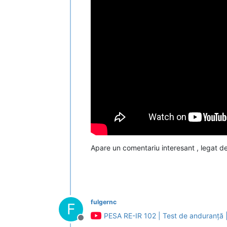
Apare un comentariu interesant , legat de
fulgernc
F
PESA RE-IR 102 | Test de anduranță 
Deconectat