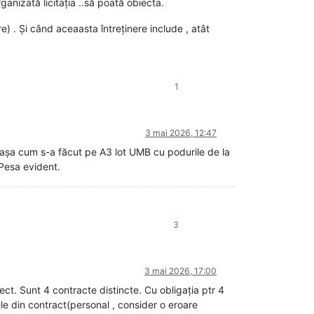
rganizată licitația ..să poată obiecta.
re) . Și când aceaasta întreținere include , atât
1
3 mai 2026, 12:47
t, așa cum s-a făcut pe A3 lot UMB cu podurile de la
Pesa evident.
3
3 mai 2026, 17:00
t. Sunt 4 contracte distincte. Cu obligația ptr 4
ele din contract(personal , consider o eroare