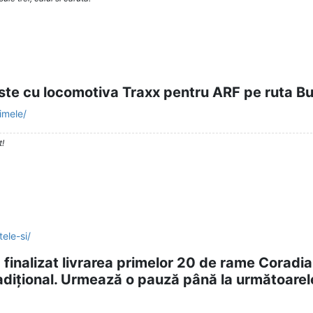
este cu locomotiva Traxx pentru ARF pe ruta B
imele/
t!
ele-si/
 finalizat livrarea primelor 20 de rame Coradia 
adițional. Urmează o pauză până la următoarele 