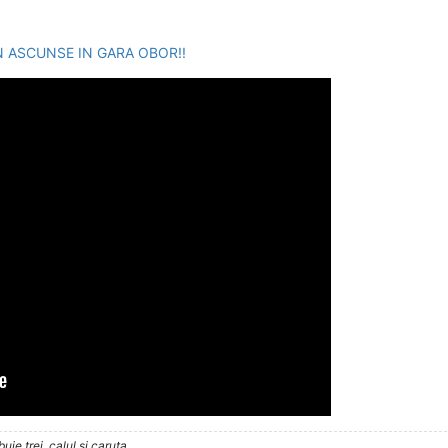
N ASCUNSE IN GARA OBOR!!
ie trei, calul si caruta.