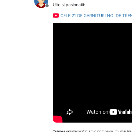
Uite si pasionatii:
Deconectat
CELE 21 DE GARNITURI NOI DE TRE
Culmea optimismului: am o potcoava, imi mai trebu