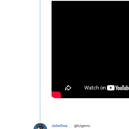
JohnDoe
@fulgernc