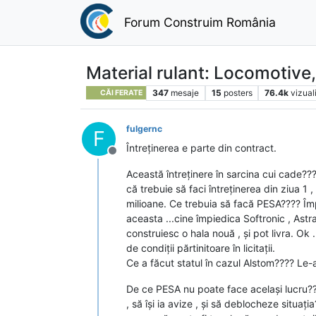
Forum Construim România
Material rulant: Locomotive
347
mesaje
15
posters
76.4k
vizual
CĂI FERATE
fulgernc
F
Întreținerea e parte din contract.
Deconectat
Această întreținere în sarcina cui cade???
că trebuie să faci întreținerea din ziua 1
milioane. Ce trebuia să facă PESA???? Împ
aceasta ...cine împiedica Softronic , Astr
construiesc o hala nouă , și pot livra. Ok ..
de condiții părtinitoare în licitații.
Ce a făcut statul în cazul Alstom???? Le-a 
De ce PESA nu poate face același lucru???
, să își ia avize , și să deblocheze situaț