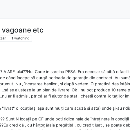
, vagoane etc
izări
1
watching
? A ARF-ului??Nu. Cade în sarcina PESA. Era necesar să aibă o facilitat
 , de când începe să curgă perioada de garanție din contract. Au sumă f
rumut. Nu , încasarea banilor , și după vedem. O practică des întâlni
a ..să se ajusteze la un plan de livrare. Ok , nu pot produce 10 rame pe
.nu ar fi admis , ptr că ar fi ajutor de stat , chestii contra licitațiilor i
"livrat" o locație(și așa sunt mulți care acuză și asta) unde și-au ridic
? Sunt N locații pe CF unde poți ridica hale de întreținere în condiț
ia??Eu cred că , cu hârțogăraia pregătită , cu credit luat , se poate de