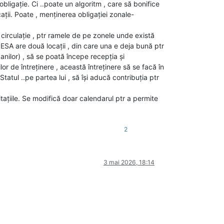
obligație. Ci ..poate un algoritm , care să bonifice
cații. Poate , menținerea obligației zonale-
 circulație , ptr ramele de pe zonele unde există
ă PESA are două locații , din care una e deja bună ptr
nilor) , să se poată începe recepția și
lor de întreținere , această întreținere să se facă în
Statul ..pe partea lui , să își aducă contribuția ptr
itațiile. Se modifică doar calendarul ptr a permite
2
3 mai 2026, 18:14