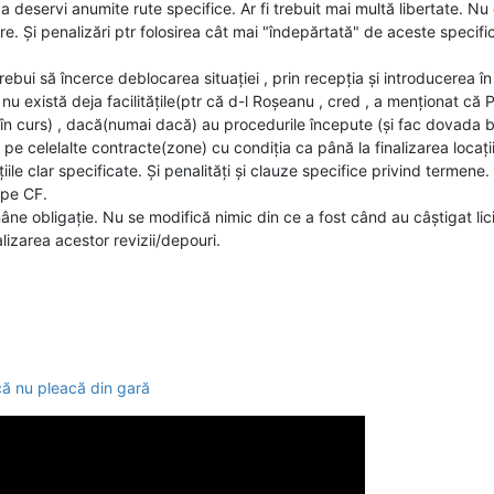
 deservi anumite rute specifice. Ar fi trebuit mai multă libertate. Nu 
are. Și penalizări ptr folosirea cât mai "îndepărtată" de aceste specifi
bui să încerce deblocarea situației , prin recepția și introducerea în
are nu există deja facilitățile(ptr că d-l Roșeanu , cred , a menționat c
 în curs) , dacă(numai dacă) au procedurile începute (și fac dovada ba
e pe celelalte contracte(zone) cu condiția ca până la finalizarea locații
țiile clar specificate. Și penalități și clauze specifice privind termene. 
e pe CF.
mâne obligație. Nu se modifică nimic din ce a fost când au câștigat lic
alizarea acestor revizii/depouri.
că nu pleacă din gară