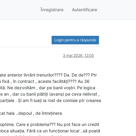
Înregistrare
Autentificare
Login pentru a răspunde
3 mai 2026, 12:05
e anterior livrării trenurilor???? Da. De de??? Ptr
ixă , în contract , aceste facilități???? Au 36
tă. Ne dezvoltăm , dar pe banii voștri. Pe logica
 an , dar cu banii plătiți (avans) pe ceva nelivrat ,
mparțiale . Și am fi luați la rost de comisie ptr crearea
at hala ..depoul , de întreținere.
ii optime. Care e problema??? Nu pot face un credit
bloca situația. Fără ca un funcționar local ..să poată