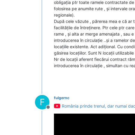
obligația ptr toate ramele contractate de a
folosirea pe anumite rute , și intervale or
regionale).
După cele văzute , părerea mea e că ar tre
facilitățile de întreținere. Ptr cele ptr c
rame , și alta ar merge amenajata , sau e
introducerea în circulație ..și a ramelor d
locațiile existente. Act adițional. Cu condi
găsirea locațiilor. Sunt N locații utilizabil
Nr de locații aferent fiecărui contract ră
introducerea în circulație , simultan cu re
fulgernc
F
România prinde trenul, dar numai da
Deconectat