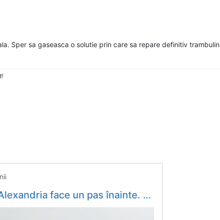
la. Sper sa gaseasca o solutie prin care sa repare definitiv trambul
t!
ii
 pas înainte. Se emite acordul de mediu - Economica.net