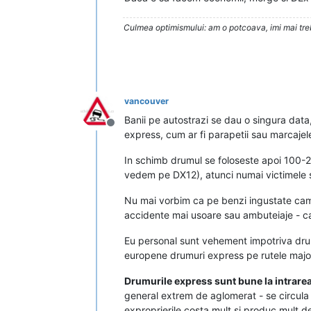
Culmea optimismului: am o potcoava, imi mai trebu
vancouver
Banii pe autostrazi se dau o singura data
Deconectat
express, cum ar fi parapetii sau marcajele
In schimb drumul se foloseste apoi 100-2
vedem pe DX12), atunci numai victimele 
Nu mai vorbim ca pe benzi ingustate camio
accidente mai usoare sau ambuteiaje - car
Eu personal sunt vehement impotriva drum
europene drumuri express pe rutele major
Drumurile express sunt bune la intrarea
general extrem de aglomerat - se circula
exproprierile costa mult si produc mult d