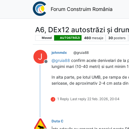
Forum Construim România
A6, DEx12 autostrăzi și dru
460
mesaje
30
posters
Moved
AUTOSTRĂZI
johnmdx
@gruia88
J
@
gruia88
confirm acele denivelari de la p
Deconectat
lungimi mari (10-40 metri) si sunt minim 1
In alta parte, pe lotul UMB, pe rampa de 
serioase, de aproximativ 2-4 cm asta din 
1 Reply
Last reply
22 feb. 2026, 20:04
J
Duta C
Într-adevăr au reparat la pasajul peste DN