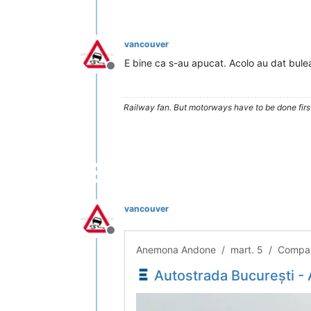
vancouver
E bine ca s-au apucat. Acolo au dat bulea
Deconectat
Railway fan. But motorways have to be done firs
vancouver
Deconectat
Anemona Andone / mart. 5 / Compan
Autostrada București - Alexandria face un