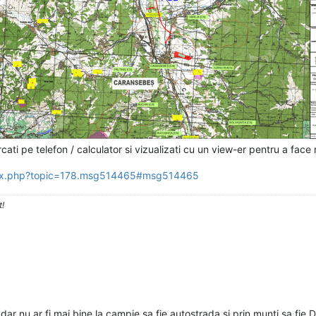
ati pe telefon / calculator si vizualizati cu un view-er pentru a face
ndex.php?topic=178.msg514465#msg514465
t!
r nu ar fi mai bine la campie sa fie autostrada si prin munti sa fie 