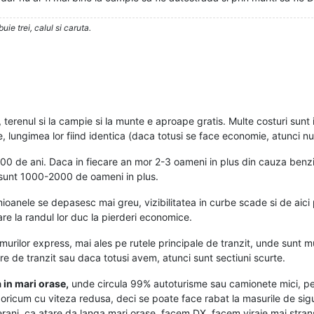
ie trei, calul si caruta.
, terenul si la campie si la munte e aproape gratis. Multe costuri sun
, lungimea lor fiind identica (daca totusi se face economie, atunci nu
00 de ani. Daca in fiecare an mor 2-3 oameni in plus din cauza benz
sunt 1000-2000 de oameni in plus.
anele se depasesc mai greu, vizibilitatea in curbe scade si de aici p
e la randul lor duc la pierderi economice.
urilor express, mai ales pe rutele principale de tranzit, unde sunt 
e de tranzit sau daca totusi avem, atunci sunt sectiuni scurte.
 in mari orase,
unde circula 99% autoturisme sau camionete mici, pent
 oricum cu viteza redusa, deci se poate face rabat la masurile de si
eranj, ca atare da langa mari orase, facem DX, facem viraje mai stran