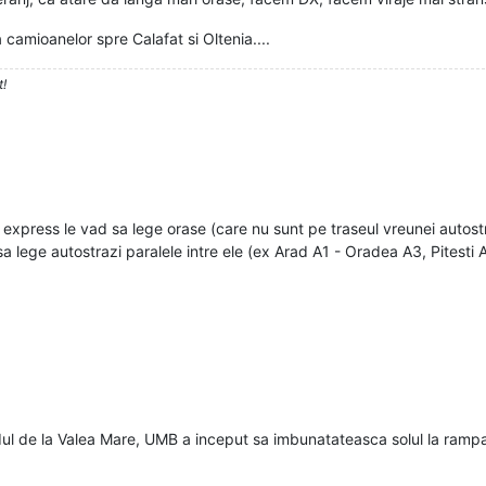
 camioanelor spre Calafat si Oltenia....
t!
xpress le vad sa lege orase (care nu sunt pe traseul vreunei autostra
sa lege autostrazi paralele intre ele (ex Arad A1 - Oradea A3, Pitesti 
ul de la Valea Mare, UMB a inceput sa imbunatateasca solul la rampa