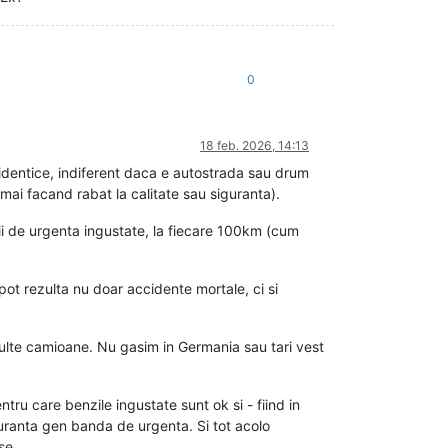
0
18 feb. 2026, 14:13
t identice, indiferent daca e autostrada sau drum
mai facand rabat la calitate sau siguranta).
ii de urgenta ingustate, la fiecare 100km (cum
ot rezulta nu doar accidente mortale, ci si
multe camioane. Nu gasim in Germania sau tari vest
ru care benzile ingustate sunt ok si - fiind in
guranta gen banda de urgenta. Si tot acolo
se.