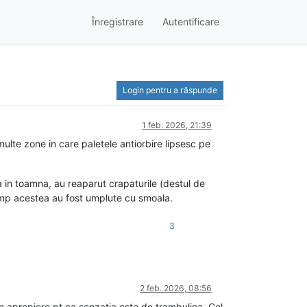
Înregistrare
Autentificare
Login pentru a răspunde
1 feb. 2026, 21:39
multe zone in care paletele antiorbire lipsesc pe
 in toamna, au reaparut crapaturile (destul de
 timp acestea au fost umplute cu smoala.
3
2 feb. 2026, 08:56
 in apropiere pt ca senzația este de trambulina. Cel