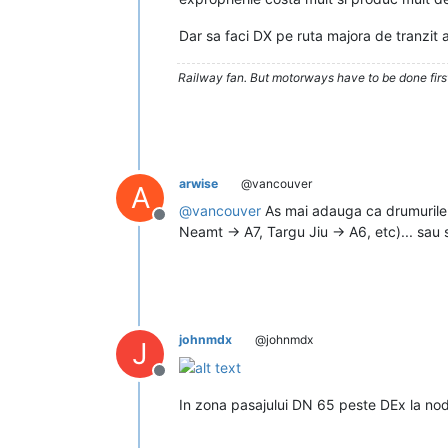
Dar sa faci DX pe ruta majora de tranzit a
Railway fan. But motorways have to be done firs
arwise
@vancouver
A
@
vancouver
As mai adauga ca drumurile e
Deconectat
Neamt -> A7, Targu Jiu -> A6, etc)... sau 
johnmdx
@johnmdx
J
Deconectat
In zona pasajului DN 65 peste DEx la nod