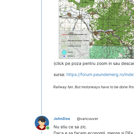
(click pe poza pentru zoom in sau descarc
sursa:
https://forum.peundemerg.ro/i
Railway fan. But motorways have to be done firs
JohnDoe
@vancouver
Nu stiu ce sa zic.
Conectat
Daca e sa facem economii, merge si DEx da