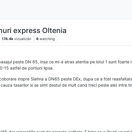
muri express Oltenia
174.4k
vizualizări
6
watching
asajul peste DN 65, insa ce mi-a atras atentia pe lotul 1 sunt foarte 
0-15 astfel de portiuni lipsa.
coborare inspre Slatina a DN65 peste DEx, dupa ce a fost reasfaltata
cauza tasarilor si se simt destul de mult cand treci peste ele) intre
65 dar reparațiile sunt de proasta calitate. E bine sa o lăsați ușurel