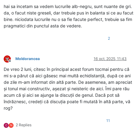
hai sa incetam sa vedem lucrurile alb-negru, sunt nuante de gri.
da, o facut niste greseli, dar trebuie pus in balanta si ce au facut
bine. niciodata lucrurile nu o sa fie facute perfect, trebuie sa fim
pragmatici din punctul asta de vedere.
2
Moldorancea
16 oct. 2025, 11:43
Deconectat
De vreo 2 luni, citesc în principal acest forum tocmai pentru că
mi s-a părut că aici găsesc mai multă echidistanță, după ce ani
de zile m-am informat din altă parte. De asemenea, am apreciat
și tonul mai constructiv, așezat și neisteric de aici. Îmi pare rău
acum că și aici se ajunge la discuții de genul. Dacă pot să
îndrăznesc, credeți că discuția poate fi mutată în altă parte, vă
rog?
11
2 Replies
C
N