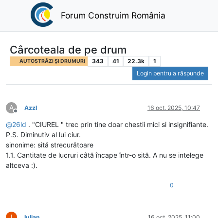
Forum Construim România
Cârcoteala de pe drum
343
41
22.3k
1
AUTOSTRĂZI ȘI DRUMURI
Login pentru a răspunde
A
Azzl
16 oct. 2025, 10:47
Deconectat
@
26ld
. "CIUREL " trec prin tine doar chestii mici si insignifiante.
P.S. Diminutiv al lui ciur.
sinonime: sită strecurătoare
1.1. Cantitate de lucruri câtă încape într-o sită. A nu se intelege
altceva :).
0
I
Iulian
16 oct. 2025, 11:00