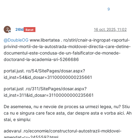
9
2
26ld
16 oct. 2025, 11:02
Banat
Deconectat
@
DoubleOG
www.libertatea . ro/stiri/cnair-a-ingropat-raportul-
privind-mortii-de-la-autostrada-moldovei-directia-care-detine-
documentul-este-condusa-de-un-falsificator-de-monede-
doctorand-la-academia-sri-5266686
portal.just. ro/54/SitePages/dosar.aspx?
id_inst=54&id_dosar=31100000000235661
portal.just .ro/311/SitePages/dosar.aspx?
id_inst=311&id_dosar=31100000000235661
De asemenea, nu e nevoie de proces sa urmezi legea, nu? Stiu
ca nu e singura care face asta, dar despre asta e vorba aici. Ah
stai, e simplu:
adevarul .ro/economie/constructorul-autostrazii-moldovei-
amendat-cu-2455597.html