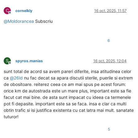
C
cornelkly
16 oct. 2025, 11:57
Deconectat
@
Moldorancea
Subscriu
6
S
spyros.manias
16 oct. 2025, 12:04
Deconectat
sunt total de acord sa avem pareri diferite, insa atitudinea celor
ca
@
26ld
nu fac decat sa apara discutii sterile, puerile si extrem
de obositoare. reiterez ceea ce am mai spus pe acest forum:
orice km de autostrada este un mare plus, important este sa fie
facut cat mai bine. de asta sunt impacat cu ideea ca termenele
pot fi depasite. important este sa se faca. insa e clar ca multi
obtin trafic si isi justifica existenta cu cat latra mai mult. sanatate
tuturor!
5