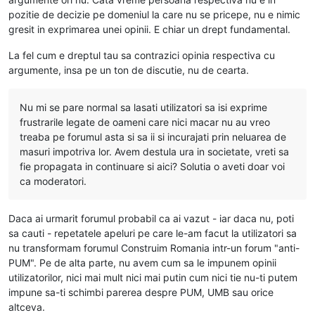
pozitie de decizie pe domeniul la care nu se pricepe, nu e nimic
gresit in exprimarea unei opinii. E chiar un drept fundamental.
La fel cum e dreptul tau sa contrazici opinia respectiva cu
argumente, insa pe un ton de discutie, nu de cearta.
Nu mi se pare normal sa lasati utilizatori sa isi exprime
frustrarile legate de oameni care nici macar nu au vreo
treaba pe forumul asta si sa ii si incurajati prin neluarea de
masuri impotriva lor. Avem destula ura in societate, vreti sa
fie propagata in continuare si aici? Solutia o aveti doar voi
ca moderatori.
Daca ai urmarit forumul probabil ca ai vazut - iar daca nu, poti
sa cauti - repetatele apeluri pe care le-am facut la utilizatori sa
nu transformam forumul Construim Romania intr-un forum "anti-
PUM". Pe de alta parte, nu avem cum sa le impunem opinii
utilizatorilor, nici mai mult nici mai putin cum nici tie nu-ti putem
impune sa-ti schimbi parerea despre PUM, UMB sau orice
altceva.