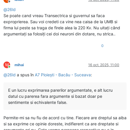
Deconectat
@
26ld
Se poate cand vreau Transectrica si guvernul sa faca
exproprierea. Sau voi credeti ca vine nea caisa de la UMB si
firma lui peste sa traga de firele alea la 220 Kv. Nu uitați când
argumentați sa folosiți cei doi neuroni din dotare, nu strica..
0
M
mihai
16 oct. 2025, 11:00
Conectat
@
26ld
a spus în
A7 Ploiești - Bacău - Suceava
:
E un lucru exprimarea parerilor argumentate, e alt lucru
datul cu parerea fara argumente si bazat doar pe
sentimente si echivalente false.
Permite-mi sa nu fiu de acord cu tine. Fiecare are dreptul sa aiba
si sa exprime ce opinie doreste, indifierent ca are dreptate si
argumente ori nu. Cata vreme persoana respectiva nu e in