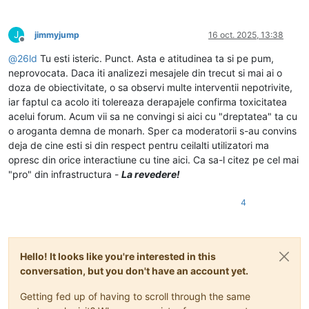
J
jimmyjump
16 oct. 2025, 13:38
Deconectat
@
26ld
Tu esti isteric. Punct. Asta e atitudinea ta si pe pum,
neprovocata. Daca iti analizezi mesajele din trecut si mai ai o
doza de obiectivitate, o sa observi multe interventii nepotrivite,
iar faptul ca acolo iti tolereaza derapajele confirma toxicitatea
acelui forum. Acum vii sa ne convingi si aici cu "dreptatea" ta cu
o aroganta demna de monarh. Sper ca moderatorii s-au convins
deja de cine esti si din respect pentru ceilalti utilizatori ma
opresc din orice interactiune cu tine aici. Ca sa-l citez pe cel mai
"pro" din infrastructura -
La revedere!
4
Hello! It looks like you're interested in this
conversation, but you don't have an account yet.
Getting fed up of having to scroll through the same