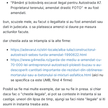
"Pământ și bolovăniș excavat ilegal pentru Autostrada A7.
Proprietarul terenului, amendat drastic FOTO" => au fost
amendati.
bun, scuzele mele, au facut o ilegalitate si au fost amendati sau
dati in judecata. o sa plateasca amenzi si daune pe masura
actiunilor facute.
dar chestia asta se intampla si la alte firme:
https://adevarul.ro/stiri-locale/alba-iulia/constructorul-
autostrazii-sebes-turda-amendat-1990622.html
https://www.g4media.ro/garda-de-mediu-a-amendat-cu-
70-000-lei-antreprenorul-autostrazii-ploiesti-buzau-s-au-
descoperit-cantitati-importante-de-reziduri-din-obtinerea-
mortarului-sau-a-betonului-si-mixturi-asfaltice.html
(aici nu
se specifica ca este UMB, fiind 4 firme)
Posibil sa fie mai multe exemple, dar sa nu fie in presa. si chiar
daca fac o "chestie ilegala", ei pot sa conteste in instanta si sa
castige. uneori din lipsa de timp, ajungi sa faci niste "ilegale" si iti
asumi in instanta treaba asta.