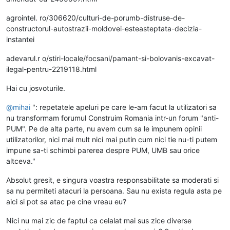
agrointel. ro/306620/culturi-de-porumb-distruse-de-
constructorul-autostrazii-moldovei-esteasteptata-decizia-
instantei
adevarul.r o/stiri-locale/focsani/pamant-si-bolovanis-excavat-
ilegal-pentru-2219118.html
Hai cu josvoturile.
@
mihai
": repetatele apeluri pe care le-am facut la utilizatori sa
nu transformam forumul Construim Romania intr-un forum "anti-
PUM". Pe de alta parte, nu avem cum sa le impunem opinii
utilizatorilor, nici mai mult nici mai putin cum nici tie nu-ti putem
impune sa-ti schimbi parerea despre PUM, UMB sau orice
altceva."
Absolut gresit, e singura voastra responsabilitate sa moderati si
sa nu permiteti atacuri la persoana. Sau nu exista regula asta pe
aici si pot sa atac pe cine vreau eu?
Nici nu mai zic de faptul ca celalat mai sus zice diverse