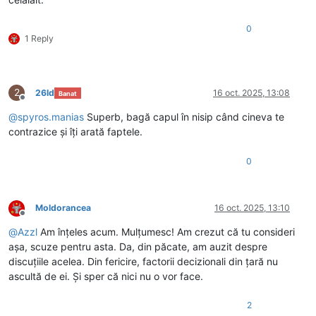
0
1 Reply
2
26ld
16 oct. 2025, 13:08
Banat
Deconectat
@
spyros.manias
Superb, bagă capul în nisip când cineva te
contrazice și îți arată faptele.
0
Moldorancea
16 oct. 2025, 13:10
Deconectat
@
Azzl
Am înțeles acum. Mulțumesc! Am crezut că tu consideri
așa, scuze pentru asta. Da, din păcate, am auzit despre
discuțiile acelea. Din fericire, factorii decizionali din țară nu
ascultă de ei. Și sper că nici nu o vor face.
2