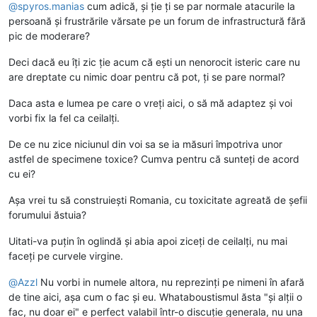
@
spyros.manias
cum adică, și ție ți se par normale atacurile la
persoană și frustrările vărsate pe un forum de infrastructură fără
pic de moderare?
Deci dacă eu îți zic ție acum că ești un nenorocit isteric care nu
are dreptate cu nimic doar pentru că pot, ți se pare normal?
Daca asta e lumea pe care o vreți aici, o să mă adaptez și voi
vorbi fix la fel ca ceilalți.
De ce nu zice niciunul din voi sa se ia măsuri împotriva unor
astfel de specimene toxice? Cumva pentru că sunteți de acord
cu ei?
Așa vrei tu să construiești Romania, cu toxicitate agreată de șefii
forumului ăstuia?
Uitati-va puțin în oglindă și abia apoi ziceți de ceilalți, nu mai
faceți pe curvele virgine.
@
Azzl
Nu vorbi in numele altora, nu reprezinți pe nimeni în afară
de tine aici, așa cum o fac și eu. Whataboustismul ăsta "și alții o
fac, nu doar ei" e perfect valabil într-o discuție generala, nu una