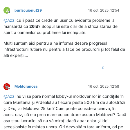
B
burlacuionut29
16 oct. 2025, 12:54
Deconectat
@
Azzl
cu ii pasă ce crede un user cu evidente probleme la
mansardă ca
26ld
? Scopul lui este clar de a strica starea de
spirit a oamenilor cu probleme lui închipuite.
Multi suntem aici pentru a ne informa despre progresul
infrastructurii rutiere nu pentru a face pe procurorii și tot felul de
alti experți....
2
Moldorancea
16 oct. 2025, 12:58
Deconectat
@
Azzl
nu vi se pare normal lobby-ul moldovenilor în condițiile în
care Muntenia și Ardealul au fiecare peste 500 km de autostrăzi
și DEx, iar Moldova 25 km? Cum poate considera cineva, în
acest caz, că e o prea mare concentrare asupra Moldovei? Dacă
așa stau lucrurile, să nu vă mirați dacă apar chiar și idei
secesioniste în mintea unora. Ori dezvoltăm țara uniform, ori pe