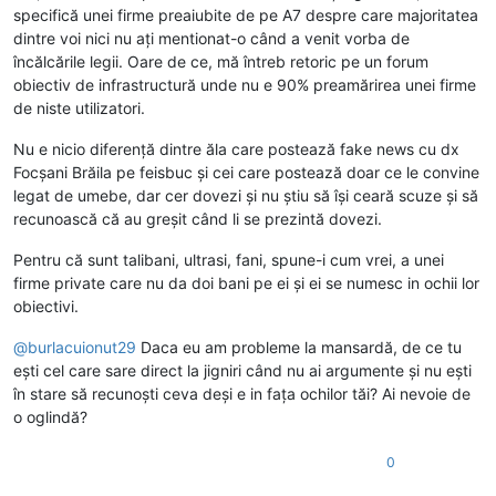
specifică unei firme preaiubite de pe A7 despre care majoritatea
dintre voi nici nu ați mentionat-o când a venit vorba de
încălcările legii. Oare de ce, mă întreb retoric pe un forum
obiectiv de infrastructură unde nu e 90% preamărirea unei firme
de niste utilizatori.
Nu e nicio diferență dintre ăla care postează fake news cu dx
Focșani Brăila pe feisbuc și cei care postează doar ce le convine
legat de umebe, dar cer dovezi și nu știu să își ceară scuze și să
recunoască că au greșit când li se prezintă dovezi.
Pentru că sunt talibani, ultrasi, fani, spune-i cum vrei, a unei
firme private care nu da doi bani pe ei și ei se numesc in ochii lor
obiectivi.
@
burlacuionut29
Daca eu am probleme la mansardă, de ce tu
ești cel care sare direct la jigniri când nu ai argumente și nu ești
în stare să recunoști ceva deși e in fața ochilor tăi? Ai nevoie de
o oglindă?
0