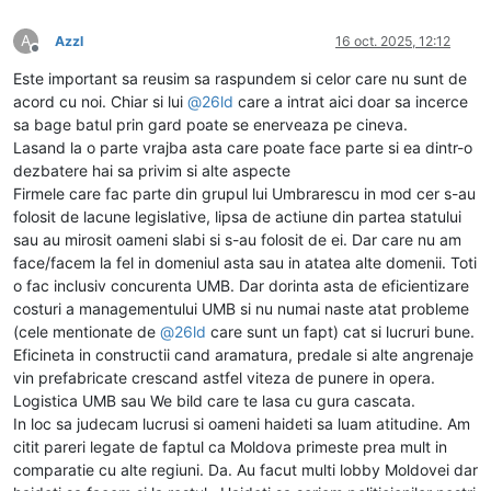
A
Azzl
16 oct. 2025, 12:12
Deconectat
Este important sa reusim sa raspundem si celor care nu sunt de
acord cu noi. Chiar si lui
@
26ld
care a intrat aici doar sa incerce
sa bage batul prin gard poate se enerveaza pe cineva.
Lasand la o parte vrajba asta care poate face parte si ea dintr-o
dezbatere hai sa privim si alte aspecte
Firmele care fac parte din grupul lui Umbrarescu in mod cer s-au
folosit de lacune legislative, lipsa de actiune din partea statului
sau au mirosit oameni slabi si s-au folosit de ei. Dar care nu am
face/facem la fel in domeniul asta sau in atatea alte domenii. Toti
o fac inclusiv concurenta UMB. Dar dorinta asta de eficientizare
costuri a managementului UMB si nu numai naste atat probleme
(cele mentionate de
@
26ld
care sunt un fapt) cat si lucruri bune.
Eficineta in constructii cand aramatura, predale si alte angrenaje
vin prefabricate crescand astfel viteza de punere in opera.
Logistica UMB sau We bild care te lasa cu gura cascata.
In loc sa judecam lucrusi si oameni haideti sa luam atitudine. Am
citit pareri legate de faptul ca Moldova primeste prea mult in
comparatie cu alte regiuni. Da. Au facut multi lobby Moldovei dar