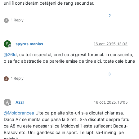
unii îi considerăm cetățeni de rang secundar.
2
1 Reply
A
S
spyros.manias
16 oct. 2025, 13:03
Deconectat
@
26ld
, cu tot respectul, cred ca ai gresit forumul. in consecinta,
o sa fac abstractie de parerile emise de tine aici. toate cele bune
3
1 Reply
2
A
Azzl
16 oct. 2025, 13:05
Deconectat
@
Moldorancea
Uite ca pe alte site-uri s-a dicutat chiar asa.
Daca A7 se merita dus pana la Siret . S-a discutat despre fatul
ca A8 nu este necesar si ca Moldovei ii este sufiecent Bacau-
Brasov etc. Unii gandesc ca in sport. Te lupti sa-l invingi pe
celalalt.