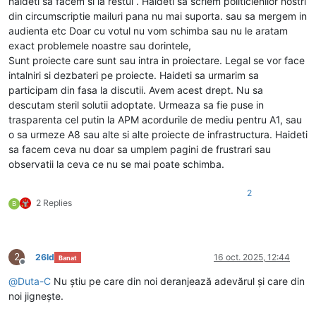
haideti sa facem si la restul . Haideti sa scriem politicienilor nostri
din circumscriptie mailuri pana nu mai suporta. sau sa mergem in
audienta etc Doar cu votul nu vom schimba sau nu le aratam
exact problemele noastre sau dorintele,
Sunt proiecte care sunt sau intra in proiectare. Legal se vor face
intalniri si dezbateri pe proiecte. Haideti sa urmarim sa
participam din fasa la discutii. Avem acest drept. Nu sa
descutam steril solutii adoptate. Urmeaza sa fie puse in
trasparenta cel putin la APM acordurile de mediu pentru A1, sau
o sa urmeze A8 sau alte si alte proiecte de infrastructura. Haideti
sa facem ceva nu doar sa umplem pagini de frustrari sau
observatii la ceva ce nu se mai poate schimba.
2
2 Replies
B
2
26ld
16 oct. 2025, 12:44
Banat
Deconectat
@
Duta-C
Nu știu pe care din noi deranjează adevărul și care din
noi jignește.