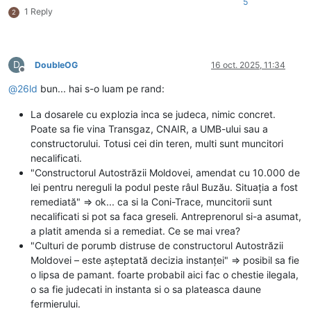
5
1 Reply
2
D
DoubleOG
16 oct. 2025, 11:34
Deconectat
@
26ld
bun... hai s-o luam pe rand:
La dosarele cu explozia inca se judeca, nimic concret.
Poate sa fie vina Transgaz, CNAIR, a UMB-ului sau a
constructorului. Totusi cei din teren, multi sunt muncitori
necalificati.
"Constructorul Autostrăzii Moldovei, amendat cu 10.000 de
lei pentru nereguli la podul peste râul Buzău. Situaţia a fost
remediată" => ok... ca si la Coni-Trace, muncitorii sunt
necalificati si pot sa faca greseli. Antreprenorul si-a asumat,
a platit amenda si a remediat. Ce se mai vrea?
"Culturi de porumb distruse de constructorul Autostrăzii
Moldovei – este așteptată decizia instanței" => posibil sa fie
o lipsa de pamant. foarte probabil aici fac o chestie ilegala,
o sa fie judecati in instanta si o sa plateasca daune
fermierului.