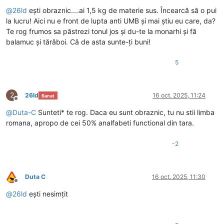
Deconectat
@
26ld
ești obraznic....ai 1,5 kg de materie sus. Încearcă să o pui
la lucru! Aici nu e front de lupta anti UMB și mai știu eu care, da?
Te rog frumos sa păstrezi tonul jos și du-te la monarhi și fă
balamuc și tărăboi. Că de asta sunte-ți buni!
5
2
26ld
16 oct. 2025, 11:24
Banat
Deconectat
@
Duta-C
Sunteti* te rog. Daca eu sunt obraznic, tu nu stii limba
romana, apropo de cei 50% analfabeti functional din tara.
-2
Duta C
16 oct. 2025, 11:30
Deconectat
@
26ld
ești nesimțit