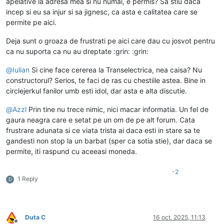
apelative la adresa mea si nu numai, e permis? Sa stiu daca
incep si eu sa injur si sa jignesc, ca asta e calitatea care se
permite pe aici.
Deja sunt o groaza de frustrati pe aici care dau cu josvot pentru
ca nu suporta ca nu au dreptate :grin: :grin:
@
Iulian
Si cine face cererea la Transelectrica, nea caisa? Nu
constructorul? Serios, te faci de ras cu chestiile astea. Bine in
circlejerkul fanilor umb esti idol, dar asta e alta discutie.
@
Azzl
Prin tine nu trece nimic, nici macar informatia. Un fel de
gaura neagra care e setat pe un om de pe alt forum. Cata
frustrare adunata si ce viata trista ai daca esti in stare sa te
gandesti non stop la un barbat (sper ca sotia stie), dar daca se
permite, iti raspund cu aceeasi moneda.
-2
1 Reply
D
Duta C
16 oct. 2025, 11:13