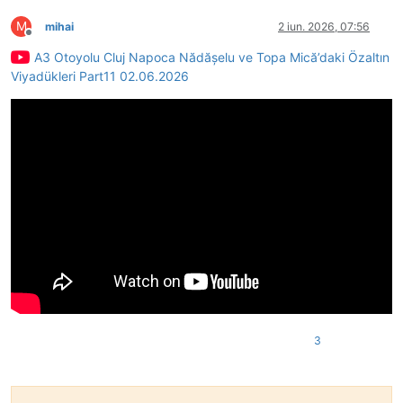
M
mihai
2 iun. 2026, 07:56
Deconectat
A3 Otoyolu Cluj Napoca Nădășelu ve Topa Mică’daki Özaltın
Viyadükleri Part11 02.06.2026
3