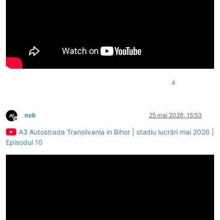
4
ncb
25 mai 2026, 15:53
Deconectat
A3 Autostrada Transilvania in Bihor | stadiu lucrări mai 2026 |
Episodul 10