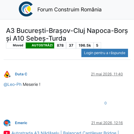
Forum Construim România
A3 București-Brașov-Cluj Napoca-Borș
și A10 Sebeș-Turda
878
37
196.5k
5
Moved
AUTOSTRĂZI
Login pentru a răspunde
Duta C
21 mai 2026, 11:40
Deconectat
@
Leo-Ph
Meserie !
0
Emeric
21 mai 2026, 12:16
Deconectat
Autostrada A3 Nădășelu | Balanced Cantilever Bridge |