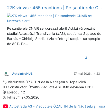
27K views · 455 reactions | Pe șantierele CNAIR se lucrează alert!...
Pe șantierele CNAIR se lucrează alert! Astăzi vă prezint
stadiul Autostrăzii Transilvania (#A3), secțiunea Suplacu de
Barcău - Chiribiș. Stadiul fizic al întregii secțiuni se apropie
de 80%. Pe...
2
AutoInfraHUB
27 mai 2026, 14:23
Deconectat
🏷️ Viaductele ÖZALTIN de la Nădășelu și Topa Mică
👷‍♂️ Constructor: Özaltin viaductele și UMB devierea DN1F
🎬 Episodul 12
🕒 Filmat în 27.05.2026
Autostrada A3 - Viaductele ÖZALTIN de la Nădășelu și Topa