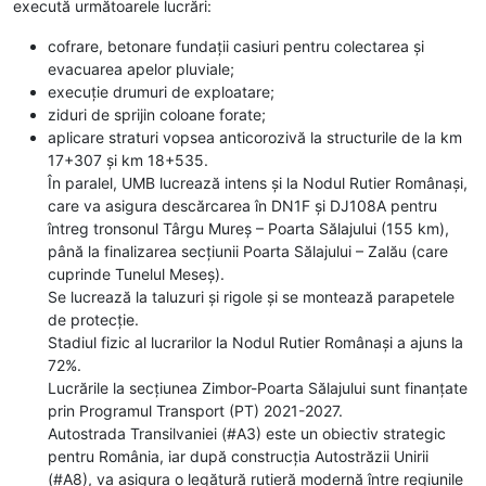
execută următoarele lucrări:
cofrare, betonare fundații casiuri pentru colectarea și
evacuarea apelor pluviale;
execuție drumuri de exploatare;
ziduri de sprijin coloane forate;
aplicare straturi vopsea anticorozivă la structurile de la km
17+307 și km 18+535.
În paralel, UMB lucrează intens și la Nodul Rutier Românași,
care va asigura descărcarea în DN1F și DJ108A pentru
întreg tronsonul Târgu Mureș – Poarta Sălajului (155 km),
până la finalizarea secțiunii Poarta Sălajului – Zalău (care
cuprinde Tunelul Meseș).
Se lucrează la taluzuri și rigole și se montează parapetele
de protecție.
Stadiul fizic al lucrarilor la Nodul Rutier Românași a ajuns la
72%.
Lucrările la secțiunea Zimbor-Poarta Sălajului sunt finanțate
prin Programul Transport (PT) 2021-2027.
Autostrada Transilvaniei (#A3) este un obiectiv strategic
pentru România, iar după construcția Autostrăzii Unirii
(#A8), va asigura o legătură rutieră modernă între regiunile