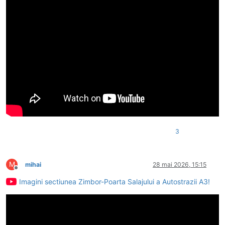
3
M
mihai
28 mai 2026, 15:15
Deconectat
Imagini sectiunea Zimbor-Poarta Salajului a Autostrazii A3!