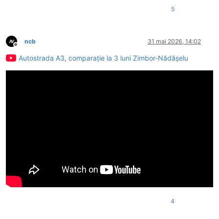
5
ncb
31 mai 2026, 14:02
Deconectat
Autostrada A3, comparație la 3 luni Zimbor-Nădășelu
4