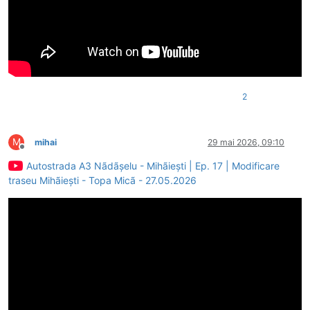
2
M
mihai
29 mai 2026, 09:10
Deconectat
Autostrada A3 Nãdãșelu - Mihãiești | Ep. 17 | Modificare
traseu Mihãiești - Topa Micã - 27.05.2026