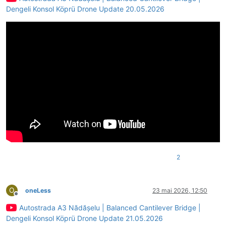
Dengeli Konsol Köprü Drone Update 20.05.2026
2
O
oneLess
23 mai 2026, 12:50
Deconectat
Autostrada A3 Nădășelu | Balanced Cantilever Bridge |
Dengeli Konsol Köprü Drone Update 21.05.2026