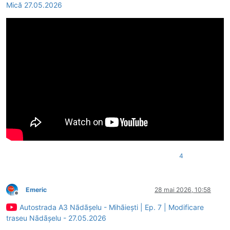
Mică 27.05.2026
4
Emeric
28 mai 2026, 10:58
Deconectat
Autostrada A3 Nãdãșelu - Mihãiești | Ep. 7 | Modificare
traseu Nãdãșelu - 27.05.2026