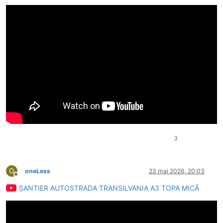
3
O
oneLess
23 mai 2026, 20:03
Deconectat
ȘANTIER AUTOSTRADA TRANSILVANIA A3 TOPA MICĂ