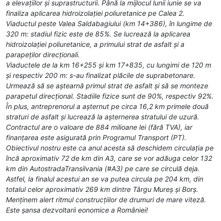
a elevațiilor și suprastructurii. Până la mijlocul lunii iunie se va
finaliza aplicarea hidroizolației poliuretanice pe Calea 2.
Viaductul peste Valea Saldabagiului (km 14+386), în lungime de
320 m: stadiul fizic este de 85%. Se lucrează la aplicarea
hidroizolației poliuretanice, a primului strat de asfalt și a
parapeților direcționali.
Viaductele de la km 16+255 și km 17+835, cu lungimi de 120 m
și respectiv 200 m: s-au finalizat plăcile de suprabetonare.
Urmează să se aștearnă primul strat de asfalt și să se monteze
parapetul direcțional. Stadiile fizice sunt de 90%, respectiv 92%.
În plus, antreprenorul a așternut pe circa 16,2 km primele două
straturi de asfalt și lucrează la așternerea stratului de uzură.
Contractul are o valoare de 884 milioane lei (fără TVA), iar
finanțarea este asigurată prin Programul Transport (PT).
Obiectivul nostru este ca anul acesta să deschidem circulația pe
încă aproximativ 72 de km din A3, care se vor adăuga celor 132
km din AutostradaTransilvania (#A3) pe care se circulă deja.
Astfel, la finalul acestui an se va putea circula pe 204 km, din
totalul celor aproximativ 269 km dintre Târgu Mureș și Borș.
Menținem alert ritmul construcțiilor de drumuri de mare viteză.
Este șansa dezvoltarii eonomice a României!