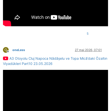
5
O
oneLess
27 mai 2026, 07:01
Deconectat
A3 Otoyolu Cluj Napoca Nădășelu ve Topa Mică’daki Özaltın
Viyadükleri Part10 23.05.2026