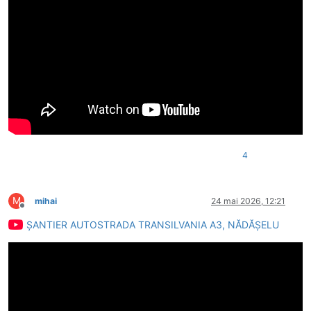
4
M
mihai
24 mai 2026, 12:21
Deconectat
ȘANTIER AUTOSTRADA TRANSILVANIA A3, NĂDĂȘELU