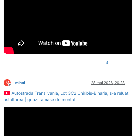
4
M
mihai
28 mai 2026, 20:28
Deconectat
Autostrada Transilvania, Lot 3C2 Chiribis-Biharia, s-a reluat
asfaltarea | grinzi ramase de montat