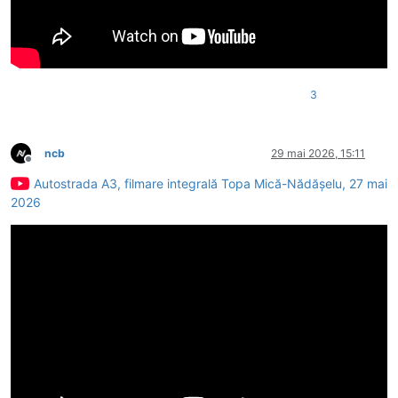
3
ncb
29 mai 2026, 15:11
Deconectat
Autostrada A3, filmare integrală Topa Mică-Nădășelu, 27 mai
2026