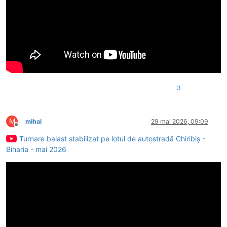
3
M
mihai
29 mai 2026, 09:09
Deconectat
Turnare balast stabilizat pe lotul de autostradă Chiribiș -
Biharia - mai 2026