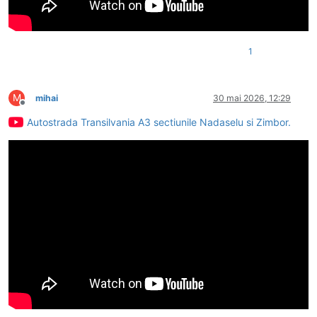
1
M
mihai
30 mai 2026, 12:29
Deconectat
Autostrada Transilvania A3 sectiunile Nadaselu si Zimbor.