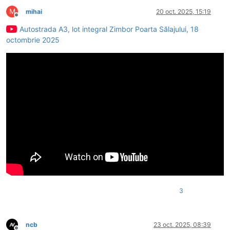
M
mihai
20 oct. 2025, 15:19
Deconectat
Autostrada A3, lot integral Zimbor Poarta Sălajului, 18
octombrie 2025
3
ncb
23 oct. 2025, 08:39