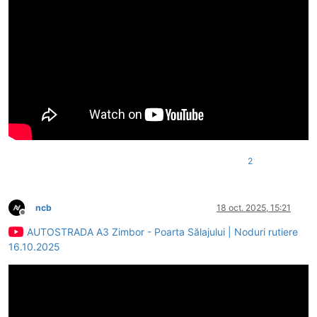
2
ncb
18 oct. 2025, 15:21
Deconectat
AUTOSTRADA A3 Zimbor - Poarta Sălajului | Noduri rutiere
16.10.2025