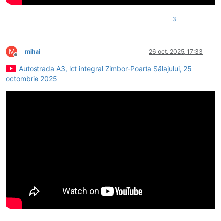
3
M
mihai
26 oct. 2025, 17:33
Deconectat
Autostrada A3, lot integral Zimbor-Poarta Sălajului, 25
octombrie 2025