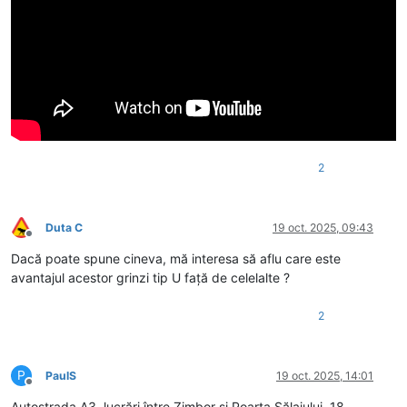
2
Duta C
19 oct. 2025, 09:43
Deconectat
Dacă poate spune cineva, mă interesa să aflu care este
avantajul acestor grinzi tip U față de celelalte ?
2
P
PaulS
19 oct. 2025, 14:01
Deconectat
Autostrada A3, lucrări între Zimbor și Poarta Sălajului, 18