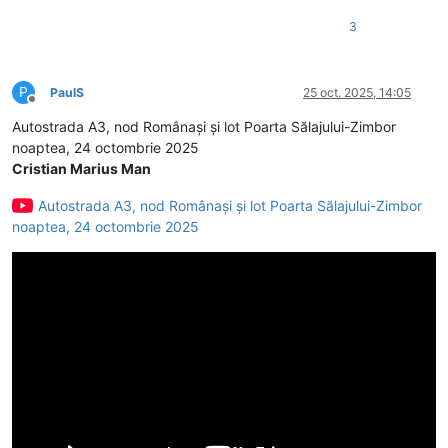
3
P
PaulS
25 oct. 2025, 14:05
Deconectat
Autostrada A3, nod Românași și lot Poarta Sălajului-Zimbor
noaptea, 24 octombrie 2025
Cristian Marius Man
Autostrada A3, nod Românași și lot Poarta Sălajului-Zimbor
noaptea, 24 octombrie 2025