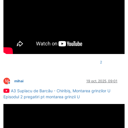
2
M
mihai
19 oct. 2025, 09:01
Deconectat
A3 Suplacu de Barcău - Chiribiș, Montarea grinzilor U
Episodul 2 pregatiri pt montarea grinzii U