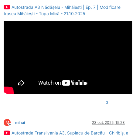
Deconectat
Autostrada A3 Nãdãșelu - Mihãiești | Ep. 7 | Modificare
traseu Mihãiești - Topa Micã - 21.10.2025
3
M
mihai
23 oct. 2025, 15:23
Deconectat
Autostrada Transilvania A3, Suplacu de Barcău - Chiribiș, a