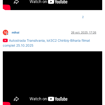
2
M
mihai
26 oct. 2025, 17:26
Deconectat
Autostrada Transilvania, lot3C2 Chiribiș-Biharia filmat
complet 25.10.2025