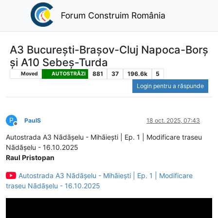
Forum Construim România
A3 București-Brașov-Cluj Napoca-Borș
și A10 Sebeș-Turda
881
37
196.6k
5
Moved
AUTOSTRĂZI
Login pentru a răspunde
P
PaulS
18 oct. 2025, 07:43
Deconectat
Autostrada A3 Nãdãșelu - Mihãiești | Ep. 1 | Modificare traseu
Nãdãșelu - 16.10.2025
Raul Pristopan
Autostrada A3 Nãdãșelu - Mihãiești | Ep. 1 | Modificare
traseu Nãdãșelu - 16.10.2025