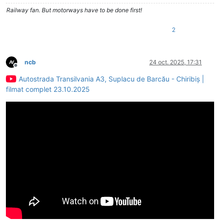
Railway fan. But motorways have to be done first!
2
ncb
24 oct. 2025, 17:31
Deconectat
Autostrada Transilvania A3, Suplacu de Barcău - Chiribiș |
filmat complet 23.10.2025