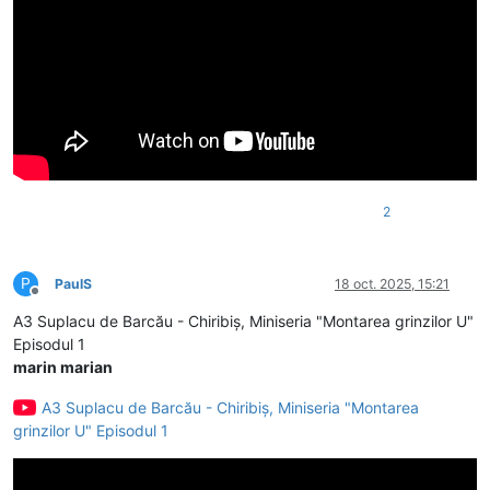
2
P
PaulS
18 oct. 2025, 15:21
Deconectat
A3 Suplacu de Barcău - Chiribiș, Miniseria "Montarea grinzilor U"
Episodul 1
marin marian
A3 Suplacu de Barcău - Chiribiș, Miniseria "Montarea
grinzilor U" Episodul 1