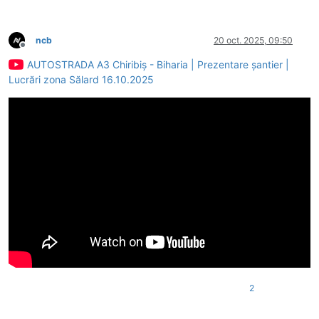
ncb
20 oct. 2025, 09:50
Deconectat
AUTOSTRADA A3 Chiribiș - Biharia | Prezentare șantier |
Lucrări zona Sălard 16.10.2025
2