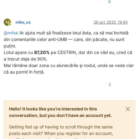
6
M
mike_us
26 oct. 2025, 19:45
Conectat
@
mihai
Ar ajuta mult să finalizeze lotul ăsta, ca să mai închidă
din comentariile celor anti-UMB — care, din păcate, nu sunt
puțini.
Lotul apare cu
87,20%
pe CESTRIN, dar din ce văd eu, cred că
a trecut deja de 90%.
Mai rămâne doar zona cu alunecările și nodul, unde se vede clar
că au pornit în forță.
2
Hello! It looks like you're interested in this
conversation, but you don't have an account yet.
Getting fed up of having to scroll through the same
posts each visit? When you register for an account,