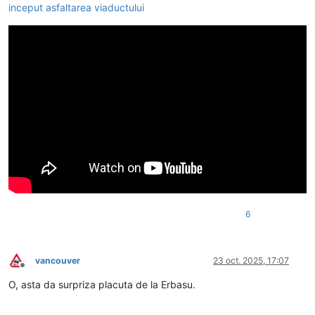
inceput asfaltarea viaductului
6
vancouver
23 oct. 2025, 17:07
Deconectat
O, asta da surpriza placuta de la Erbasu.