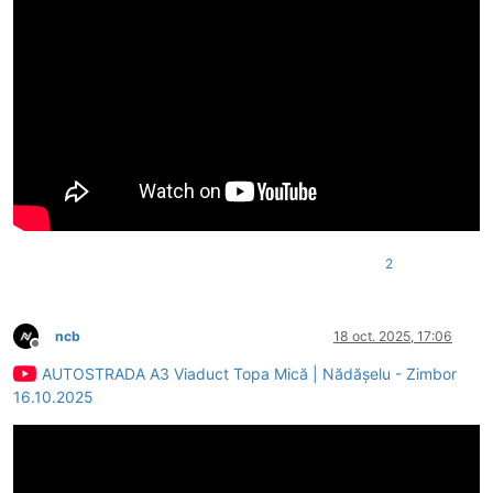
2
ncb
18 oct. 2025, 17:06
Deconectat
AUTOSTRADA A3 Viaduct Topa Mică | Nădășelu - Zimbor
16.10.2025