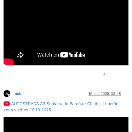
3
ncb
19 oct. 2025, 08:48
Deconectat
AUTOSTRADA A3 Suplacu de Barcău - Chiribiș | Lucrări
zona viaduct 16.10.2025