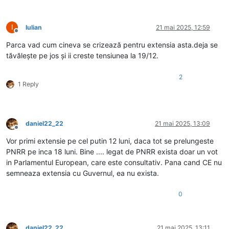
I
Iulian
21 mai 2025, 12:59
Deconectat
Parca vad cum cineva se crizează pentru extensia asta.deja se
tăvălește pe jos și ii creste tensiunea la 19/12.
2
1 Reply
daniel22_22
21 mai 2025, 13:09
Deconectat
Vor primi extensie pe cel putin 12 luni, daca tot se prelungeste
PNRR pe inca 18 luni. Bine .... legat de PNRR exista doar un vot
in Parlamentul European, care este consultativ. Pana cand CE nu
semneaza extensia cu Guvernul, ea nu exista.
0
daniel22_22
21 mai 2025, 13:11