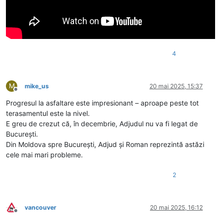
4
M
mike_us
20 mai 2025, 15:37
Deconectat
Progresul la asfaltare este impresionant – aproape peste tot
terasamentul este la nivel.
E greu de crezut că, în decembrie, Adjudul nu va fi legat de
București.
Din Moldova spre București, Adjud și Roman reprezintă astăzi
cele mai mari probleme.
2
vancouver
20 mai 2025, 16:12
Deconectat