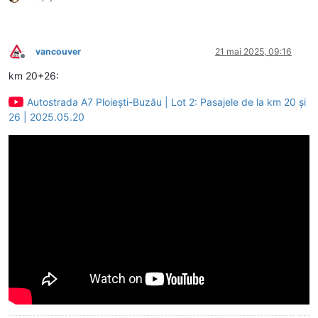
vancouver
21 mai 2025, 09:16
Deconectat
km 20+26:
Autostrada A7 Ploiești-Buzău | Lot 2: Pasajele de la km 20 și
26 | 2025.05.20