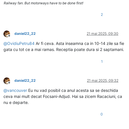
Railway fan. But motorways have to be done first!
2
daniel22_22
21 mai 2025, 09:30
Deconectat
@
OvidiuPetru84
Ar fi ceva. Asta inseamna ca in 10-14 zile sa fie
gata cu tot ce a mai ramas. Receptia poate dura si 2 saptamani.
1
daniel22_22
21 mai 2025, 09:32
Deconectat
@
vancouver
Eu nu vad posibil ca anul acesta sa se deschida
ceva mai mult decat Focsani-Adjud. Hai sa zicem Racaciuni, ca
nu e departe.
0