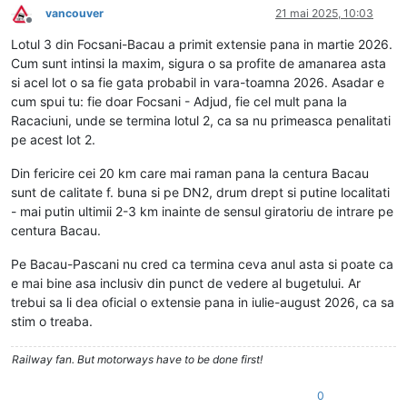
vancouver
21 mai 2025, 10:03
Deconectat
Lotul 3 din Focsani-Bacau a primit extensie pana in martie 2026.
Cum sunt intinsi la maxim, sigura o sa profite de amanarea asta
si acel lot o sa fie gata probabil in vara-toamna 2026. Asadar e
cum spui tu: fie doar Focsani - Adjud, fie cel mult pana la
Racaciuni, unde se termina lotul 2, ca sa nu primeasca penalitati
pe acest lot 2.
Din fericire cei 20 km care mai raman pana la centura Bacau
sunt de calitate f. buna si pe DN2, drum drept si putine localitati
- mai putin ultimii 2-3 km inainte de sensul giratoriu de intrare pe
centura Bacau.
Pe Bacau-Pascani nu cred ca termina ceva anul asta si poate ca
e mai bine asa inclusiv din punct de vedere al bugetului. Ar
trebui sa li dea oficial o extensie pana in iulie-august 2026, ca sa
stim o treaba.
Railway fan. But motorways have to be done first!
0