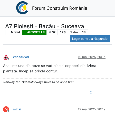
Forum Construim România
A7 Ploiești - Bacău - Suceava
4.3k
123
1.4m
14
Moved
AUTOSTRĂZI
Login pentru a răspunde
vancouver
19 mai 2025, 20:16
Deconectat
Aha, intr-una din poze se vad bine si copaceii din liziera
plantata. Incep sa prinda contur.
Railway fan. But motorways have to be done first!
2
M
mihai
19 mai 2025, 20:19
Deconectat