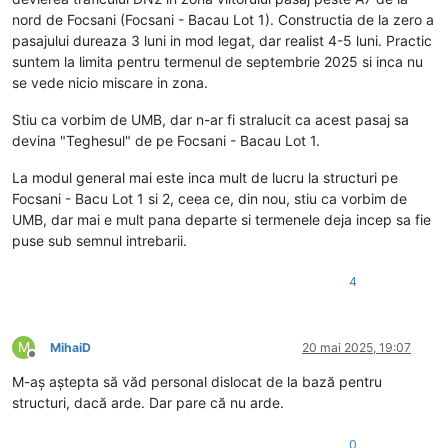
nord de Focsani (Focsani - Bacau Lot 1). Constructia de la zero a
pasajului dureaza 3 luni in mod legat, dar realist 4-5 luni. Practic
suntem la limita pentru termenul de septembrie 2025 si inca nu
se vede nicio miscare in zona.
Stiu ca vorbim de UMB, dar n-ar fi stralucit ca acest pasaj sa
devina "Teghesul" de pe Focsani - Bacau Lot 1.
La modul general mai este inca mult de lucru la structuri pe
Focsani - Bacu Lot 1 si 2, ceea ce, din nou, stiu ca vorbim de
UMB, dar mai e mult pana departe si termenele deja incep sa fie
puse sub semnul intrebarii.
4
M
MihaiD
20 mai 2025, 19:07
Deconectat
M-aș aștepta să văd personal dislocat de la bază pentru
structuri, dacă arde. Dar pare că nu arde.
0