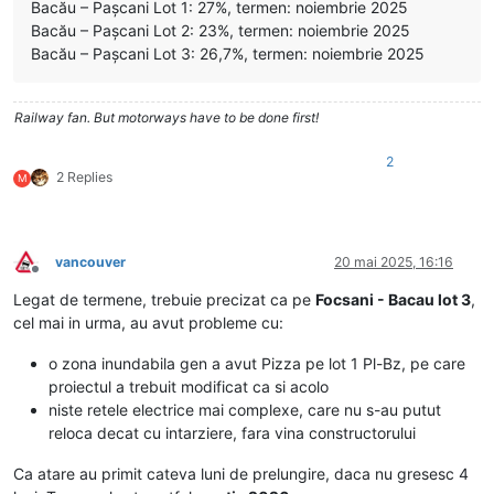
Bacău – Pașcani Lot 1: 27%, termen: noiembrie 2025
Bacău – Pașcani Lot 2: 23%, termen: noiembrie 2025
Bacău – Pașcani Lot 3: 26,7%, termen: noiembrie 2025
Railway fan. But motorways have to be done first!
2
2 Replies
M
vancouver
20 mai 2025, 16:16
Deconectat
Legat de termene, trebuie precizat ca pe
Focsani - Bacau lot 3
,
cel mai in urma, au avut probleme cu:
o zona inundabila gen a avut Pizza pe lot 1 Pl-Bz, pe care
proiectul a trebuit modificat ca si acolo
niste retele electrice mai complexe, care nu s-au putut
reloca decat cu intarziere, fara vina constructorului
Ca atare au primit cateva luni de prelungire, daca nu gresesc 4