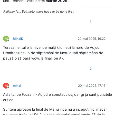
luni. Termenul este astfel
martie 2026
..
Railway fan. But motorways have to be done first!
3
M
MihaiD
20 mai 2025, 16:22
Deconectat
Terasamentul e la nivel pe mulți kilometri la nord de Adjud.
Următorul calup de săptămâni de lucru după săptămâna de
pauză o să pară wow, la final, pe A7.
2
M
mihai
20 mai 2025, 17:16
Deconectat
Asfaltul pe Focsani - Adjud e spectaculos, dar grija sunt punctele
critice.
Suntem aproape la final de Mai si inca nu a inceput nici macar
devierea traficului DN2 in zona viitorului pasaj peste A7 de la