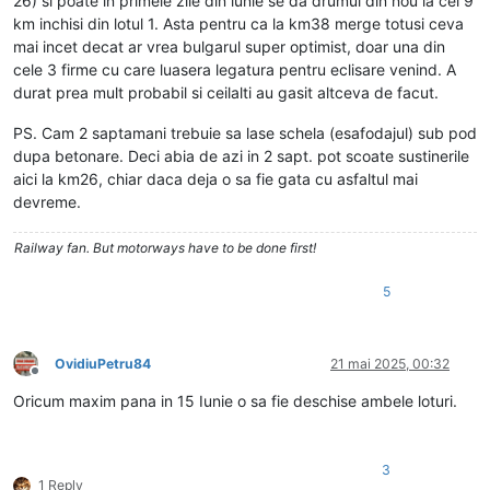
26) si poate in primele zile din iunie se da drumul din nou la cei 9
km inchisi din lotul 1. Asta pentru ca la km38 merge totusi ceva
mai incet decat ar vrea bulgarul super optimist, doar una din
cele 3 firme cu care luasera legatura pentru eclisare venind. A
durat prea mult probabil si ceilalti au gasit altceva de facut.
PS. Cam 2 saptamani trebuie sa lase schela (esafodajul) sub pod
dupa betonare. Deci abia de azi in 2 sapt. pot scoate sustinerile
aici la km26, chiar daca deja o sa fie gata cu asfaltul mai
devreme.
Railway fan. But motorways have to be done first!
5
OvidiuPetru84
21 mai 2025, 00:32
Deconectat
Oricum maxim pana in 15 Iunie o sa fie deschise ambele loturi.
3
1 Reply