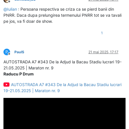
Deconectat
@
Iulian
: Persoana respectiva se criza ca se pierd banii din
PNRR. Daca dupa prelungirea termenului PNRR tot se va tavali
pe jos, va fi doar de show.
1
P
PaulS
21 mai 2025, 17:17
Deconectat
AUTOSTRADA A7 #343 De la Adjud la Bacau Stadiu lucrari 19-
21.05.2025 | Maraton nr. 9
Raducu P Drum
AUTOSTRADA A7 #343 De la Adjud la Bacau Stadiu lucrari
19-21.05.2025 | Maraton nr. 9