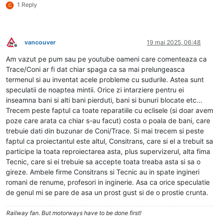
1 Reply
C
vancouver
19 mai 2025, 06:48
Deconectat
Am vazut pe pum sau pe youtube oameni care comenteaza ca
Trace/Coni ar fi dat chiar spaga ca sa mai prelungeasca
termenul si au inventat acele probleme cu sudurile. Astea sunt
speculatii de noaptea mintii. Orice zi intarziere pentru ei
inseamna bani si alti bani pierduti, bani si bunuri blocate etc...
Trecem peste faptul ca toate reparatiile cu eclisele (si doar avem
poze care arata ca chiar s-au facut) costa o poala de bani, care
trebuie dati din buzunar de Coni/Trace. Si mai trecem si peste
faptul ca proiectantul este altul, Consitrans, care si el a trebuit sa
participe la toata reproiectarea asta, plus supervizerul, alta fima
Tecnic, care si ei trebuie sa accepte toata treaba asta si sa o
gireze. Ambele firme Consitrans si Tecnic au in spate ingineri
romani de renume, profesori in inginerie. Asa ca orice speculatie
de genul mi se pare de asa un prost gust si de o prostie crunta.
Railway fan. But motorways have to be done first!