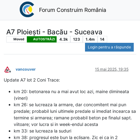
Forum Construim România
A7 Ploiești - Bacău - Suceava
4.3k
123
1.4m
14
Moved
AUTOSTRĂZI
Login pentru a răspunde
vancouver
15 mai 2025, 19:35
Deconectat
Update A7 lot 2 Coni Trace:
km 20: betonarea nu a mai avut loc azi, maine dimineata
(vineri)
km 26: se lucreaza la armare, dar concomitent mai pun
predale; probabil luni ultimele predale si imediat incearca sa
termine si armarea; ramane probabil beton pe finalul sapt.
viitoare; vor lucra si in week-endul acesta
km 33: se lucreaza la suduri
km 38: progresul este bun la eclisare. Zic ei ca in 2