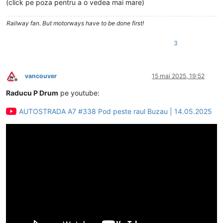
(click pe poza pentru a o vedea mai mare)
Railway fan. But motorways have to be done first!
3
vancouver
15 mai 2025, 19:52
Deconectat
Raducu P Drum
pe youtube:
AUTOSTRADA A7 #338 Pod peste raul Buzau | 14.05.2025