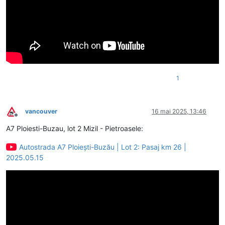
1
vancouver
16 mai 2025, 13:46
Deconectat
A7 Ploiesti-Buzau, lot 2 Mizil - Pietroasele:
Autostrada A7 Ploiești-Buzău | Lot 2: Pasaj km 26 |
2025.05.15