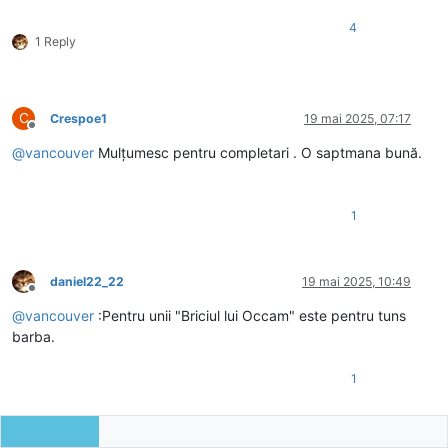
4
1 Reply
C
Crespoe1
19 mai 2025, 07:17
Deconectat
@
vancouver
Mulțumesc pentru completari . O saptmana bună.
1
daniel22_22
19 mai 2025, 10:49
Deconectat
@
vancouver
:Pentru unii "Briciul lui Occam" este pentru tuns
barba.
1
P
PaulS
19 mai 2025, 17:40