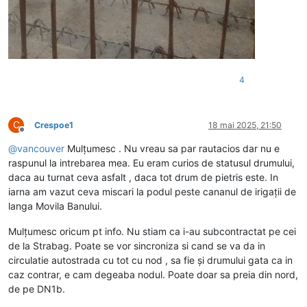
4
C
Crespoe1
18 mai 2025, 21:50
Deconectat
@
vancouver
Mulțumesc . Nu vreau sa par rautacios dar nu e
raspunul la intrebarea mea. Eu eram curios de statusul drumului,
daca au turnat ceva asfalt , daca tot drum de pietris este. In
iarna am vazut ceva miscari la podul peste cananul de irigații de
langa Movila Banului.
Mulțumesc oricum pt info. Nu stiam ca i-au subcontractat pe cei
de la Strabag. Poate se vor sincroniza si cand se va da in
circulatie autostrada cu tot cu nod , sa fie și drumului gata ca in
caz contrar, e cam degeaba nodul. Poate doar sa preia din nord,
de pe DN1b.