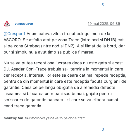
0
vancouver
19 mai 2025, 06:39
Deconectat
@
Crespoe1
Acum cateva zile a trecut colegul meu de la
ASCORO. Se asfalta atat pe zona Trace (intre nod si DN1B) cat
si pe zona Strabag (intre nod si DN2). A si filmat de la bord, dar
pur si simplu nu a avut timp sa publice filmarea.
Nu se va putea receptiona lucrarea daca nu este gata si acest
DJ. Asadar Coni-Trace trebuie sa-l termina in momentul in care
cer receptia. Interesul lor este sa ceara cat mai repede receptia,
pentru ca din momentul in care este receptia facuta curg anii de
garantie. Ceea ce pe langa obligatia de a remedia defecte
inseamna si blocarea unor bani sau bunuri, gajate pentru
scrisoarea de garantie bancara - si care se va elibera numai
cand trece garantia.
Railway fan. But motorways have to be done first!
3