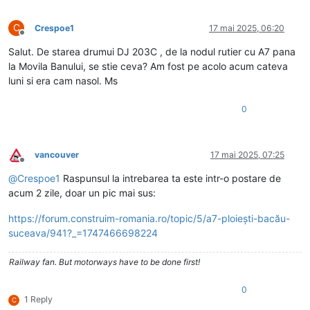
C
Crespoe1
17 mai 2025, 06:20
Deconectat
Salut. De starea drumui DJ 203C , de la nodul rutier cu A7 pana
la Movila Banului, se stie ceva? Am fost pe acolo acum cateva
luni si era cam nasol. Ms
0
vancouver
17 mai 2025, 07:25
Deconectat
@
Crespoe1
Raspunsul la intrebarea ta este intr-o postare de
acum 2 zile, doar un pic mai sus:
https://forum.construim-romania.ro/topic/5/a7-ploiești-bacău-
suceava/941?_=1747466698224
Railway fan. But motorways have to be done first!
0
1 Reply
C