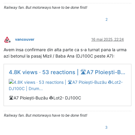
Railway fan. But motorways have to be done first!
2
vancouver
16 mai 2025, 22:24
Deconectat
Avem insa confirmare din alta parte ca s-a turnat pana la urma
azi betonul la pasaj Mizil / Baba Ana (DJ100C peste A7):
4.8K views · 53 reactions | 🛣️A7 Ploiești-Buzău 👷Lot2- DJ100C | Drum...
🛣️A7 Ploiești-Buzău 👷Lot2- DJ100C
Railway fan. But motorways have to be done first!
3