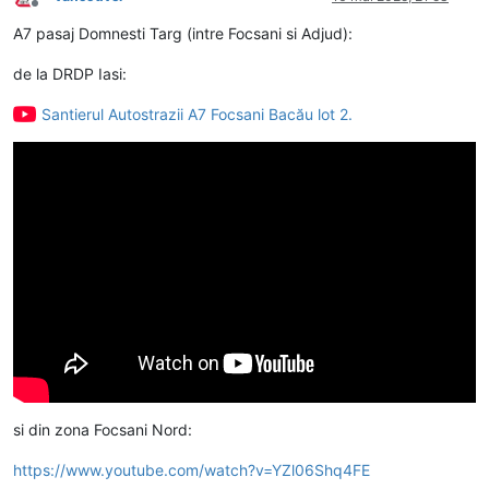
Deconectat
A7 pasaj Domnesti Targ (intre Focsani si Adjud):
de la DRDP Iasi:
Santierul Autostrazii A7 Focsani Bacău lot 2.
si din zona Focsani Nord:
https://www.youtube.com/watch?v=YZl06Shq4FE