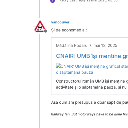
1 Reply
Last reply
12 mai 2025, 08:53
S
vancouver
Și pe economedia :
Deconectat
Mădălina Podaru / mai 12, 2025
CNAIR: UMB își menține graficul standard de lu
Constructorul român UMB își menține g
activitate și o săptămână pauză, și nu 
Asa cum am presupus e doar sapt de pa
Railway fan. But motorways have to be done firs