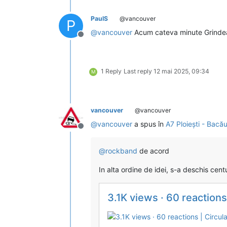
PaulS
@vancouver
P
@
vancouver
Acum cateva minute Grindean
Deconectat
1 Reply
Last reply
12 mai 2025, 09:34
M
vancouver
@vancouver
@
vancouver
a spus în
A7 Ploiești - Bacă
Deconectat
@
rockband
de acord
In alta ordine de idei, s-a deschis ce
3.1K views · 60 reactions | 