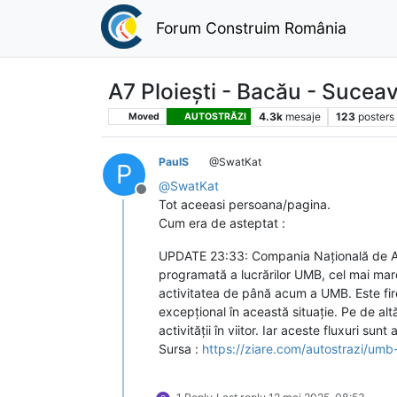
Forum Construim România
A7 Ploiești - Bacău - Sucea
4.3k
mesaje
123
posters
Moved
AUTOSTRĂZI
PaulS
@SwatKat
P
@
SwatKat
Deconectat
Tot aceeasi persoana/pagina.
Cum era de asteptat :
UPDATE 23:33: Compania Națională de Admin
programată a lucrărilor UMB, cel mai mar
activitatea de până acum a UMB. Este fire
excepțional în această situație. Pe de alt
activității în viitor. Iar aceste fluxuri s
Sursa :
https://ziare.com/autostrazi/umb-