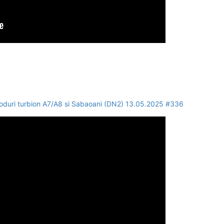
uri turbion A7/A8 si Sabaoani (DN2) 13.05.2025 #336