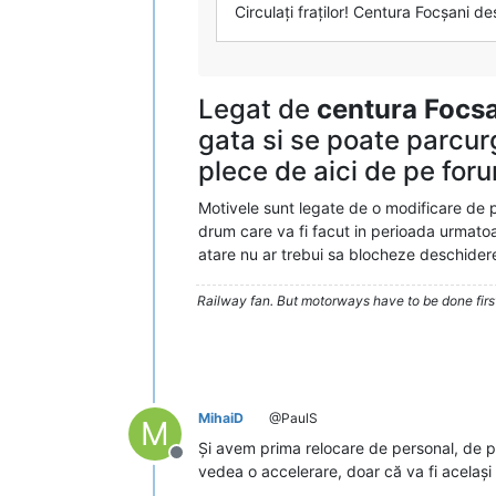
Circulați fraților! Centura Focșani de
Legat de
centura Focsa
gata si se poate parcur
plece de aici de pe for
Motivele sunt legate de o modificare de p
drum care va fi facut in perioada urmatoa
atare nu ar trebui sa blocheze deschide
Railway fan. But motorways have to be done firs
MihaiD
@PaulS
M
Și avem prima relocare de personal, de pe
Deconectat
vedea o accelerare, doar că va fi același 