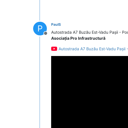
PaulS
P
Autostrada A7 Buzău Est-Vadu Pașii - Po
Deconectat
Asociația Pro Infrastructură
Autostrada A7 Buzău Est-Vadu Pașii 