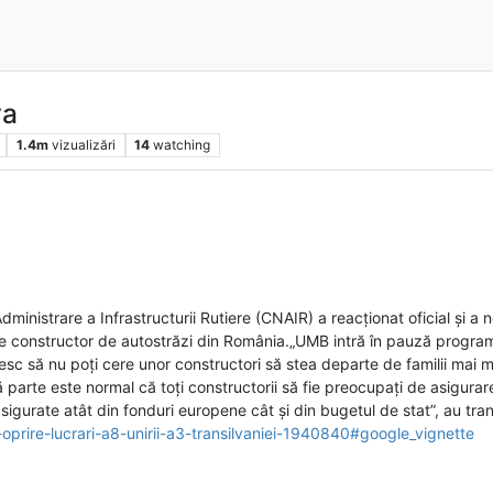
va
1.4m
vizualizări
14
watching
istrare a Infrastructurii Rutiere (CNAIR) a reacționat oficial și a n
e constructor de autostrăzi din România.„UMB intră în pauză progra
sc să nu poți cere unor constructori să stea departe de familii mai 
ă parte este normal că toți constructorii să fie preocupați de asigurar
unt asigurate atât din fonduri europene cât și din bugetul de stat”, au t
oprire-lucrari-a8-unirii-a3-transilvaniei-1940840#google_vignette