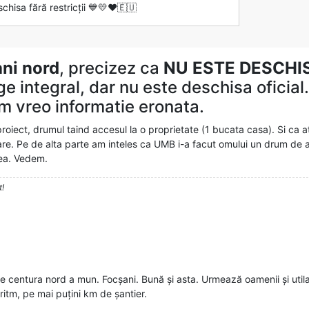
schisa fără restricții 💙💛❤️🇪🇺
ni nord
, precizez ca
NU ESTE DESCHI
ge integral, dar nu este deschisa oficia
um vreo informatie eronata.
roiect, drumul taind accesul la o proprietate (1 bucata casa). Si ca 
re. Pe de alta parte am inteles ca UMB i-a facut omului un drum de ac
rea. Vedem.
t!
 centura nord a mun. Focșani. Bună și asta. Urmează oamenii și utila
ritm, pe mai puțini km de șantier.