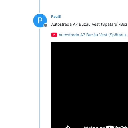
PaulS
P
Autostrada A7 Buzău Vest (Spătaru)-Buză
Deconectat
Autostrada A7 Buzău Vest (Spătaru)