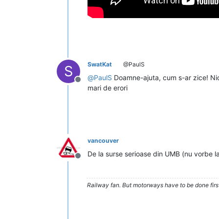
SwatKat
@PaulS
S
@
PaulS
Doamne-ajuta, cum s-ar zice! Nici
Deconectat
mari de erori
vancouver
De la surse serioase din UMB (nu vorbe lan
Deconectat
Railway fan. But motorways have to be done firs