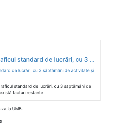
crări, cu 3 săptămâni de activitate și o săptămână pauză
raficul standard de lucrări, cu 3 săptămâni de
există facturi restante
uza la UMB.
t!