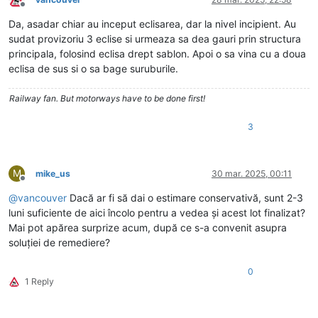
Deconectat
Da, asadar chiar au inceput eclisarea, dar la nivel incipient. Au
sudat provizoriu 3 eclise si urmeaza sa dea gauri prin structura
principala, folosind eclisa drept sablon. Apoi o sa vina cu a doua
eclisa de sus si o sa bage suruburile.
Railway fan. But motorways have to be done first!
3
M
mike_us
30 mar. 2025, 00:11
Deconectat
@
vancouver
Dacă ar fi să dai o estimare conservativă, sunt 2-3
luni suficiente de aici încolo pentru a vedea și acest lot finalizat?
Mai pot apărea surprize acum, după ce s-a convenit asupra
soluției de remediere?
0
1 Reply