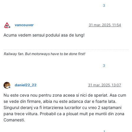
3
vancouver
31 mar. 2025, 11:54
Deconectat
Acuma vedem sensul podului asa de lung!
Railway fan. But motorways have to be done first!
3
daniel22_22
31 mar. 2025, 13:07
Deconectat
Nu este ceva nou pentru zona aceea si nici de speriat. Asa cum
se vede din firmare, albia nu este adanca dar e foarte lata.
Singurul deranj va fi intarzierea lucrarilor cu vreo 2 saptamani
pana trece viitura. Probabil ca a plouat mult pe muntii din zona
Comanesti.
1