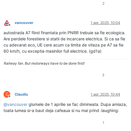
2
vancouver
1 apr. 2025, 10:04
Deconectat
autostrada A7 fiind finantata prin PNRR trebuie sa fie ecologica.
Are perdele forestiere si statii de incarcare electrica. Si ca sa fie
cu adevarat eco, UE cere acum ca limita de viteza pe A7 sa fie
60 km/h, cu exceptia masinilor full electrice. (gd1a)
Railway fan. But motorways have to be done first!
3
C
Claudiu
1 apr. 2025, 10:44
Deconectat
@
vancouver
glumele de 1 aprilie se fac dimineata. Dupa amiaza,
toata lumea si-a baut deja cafeaua si nu mai prind :laughing:
1