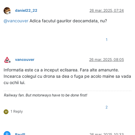
daniel22_22
26 mar. 2025, 07:24
Deconectat
@
vancouver
Adica facutul gaurilor deocamdata, nu?
1
vancouver
26 mar. 2025, 08:05
Deconectat
Informatia este ca a inceput eclisarea. Fara alte amanunte.
Incearca colegul cu drona sa dea o fuga pe acolo maine sa vada
cu ochii lui.
Railway fan. But motorways have to be done first!
2
1 Reply
M
P
PaulS
26 mar. 2025, 10:33