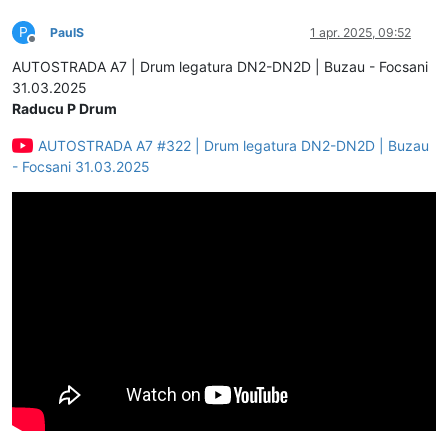
P
PaulS
1 apr. 2025, 09:52
Deconectat
AUTOSTRADA A7 | Drum legatura DN2-DN2D | Buzau - Focsani
31.03.2025
Raducu P Drum
AUTOSTRADA A7 #322 | Drum legatura DN2-DN2D | Buzau
- Focsani 31.03.2025