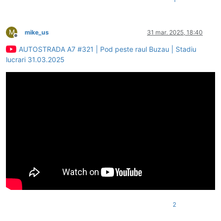
M
mike_us
31 mar. 2025, 18:40
Deconectat
AUTOSTRADA A7 #321 | Pod peste raul Buzau | Stadiu
lucrari 31.03.2025
2