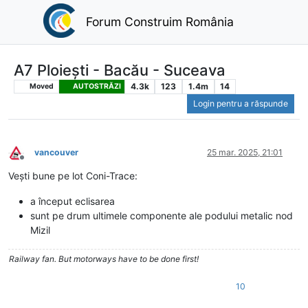
Forum Construim România
A7 Ploiești - Bacău - Suceava
4.3k
123
1.4m
14
Moved
AUTOSTRĂZI
Login pentru a răspunde
vancouver
25 mar. 2025, 21:01
Deconectat
Vești bune pe lot Coni-Trace:
a început eclisarea
sunt pe drum ultimele componente ale podului metalic nod
Mizil
Railway fan. But motorways have to be done first!
10