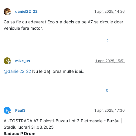
daniel22_22
1 apr. 2025, 14:26
Deconectat
Ca sa fie cu adevarat Eco s-a decis ca pe A7 sa circule doar
vehicule fara motor.
2
M
mike_us
1 apr. 2025, 15:51
Deconectat
@
daniel22_22
Nu le dați prea multe idei...
0
P
PaulS
1 apr. 2025, 17:30
Deconectat
AUTOSTRADA A7 Ploiesti-Buzau Lot 3 Pietroasele - Buzău |
Stadiu lucrari 31.03.2025
Raducu P Drum