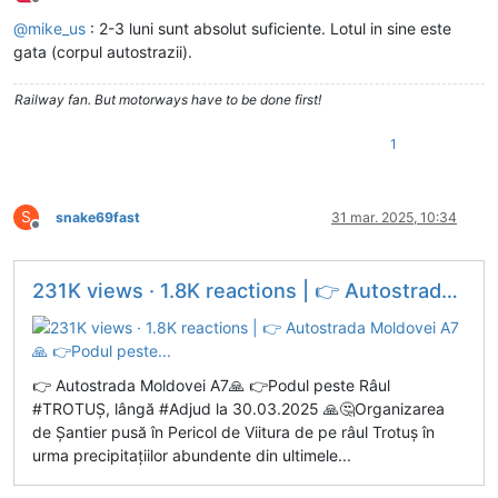
Deconectat
@
mike_us
: 2-3 luni sunt absolut suficiente. Lotul in sine este
gata (corpul autostrazii).
Railway fan. But motorways have to be done first!
1
S
snake69fast
31 mar. 2025, 10:34
Deconectat
231K views · 1.8K reactions | 👉 Autostrada Moldovei A7🙏 👉Podul peste...
👉 Autostrada Moldovei A7🙏 👉Podul peste Râul
#TROTUȘ, lângă #Adjud la 30.03.2025 🙏🤔Organizarea
de Șantier pusă în Pericol de Viitura de pe râul Trotuș în
urma precipitațiilor abundente din ultimele...