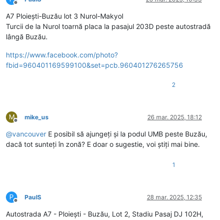
Deconectat
A7 Ploiești-Buzău lot 3 Nurol-Makyol
Turcii de la Nurol toarnă placa la pasajul 203D peste autostradă
lângă Buzău.
https://www.facebook.com/photo?
fbid=960401169599100&set=pcb.960401276265756
2
M
mike_us
26 mar. 2025, 18:12
Deconectat
@
vancouver
E posibil să ajungeți și la podul UMB peste Buzău,
dacă tot sunteți în zonă? E doar o sugestie, voi știți mai bine.
1
P
PaulS
28 mar. 2025, 12:35
Deconectat
Autostrada A7 - Ploiești - Buzău, Lot 2, Stadiu Pasaj DJ 102H,