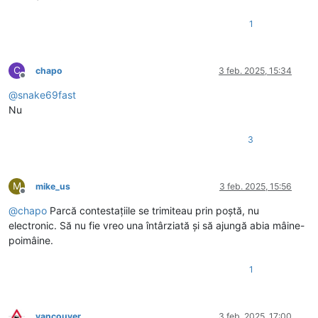
1
C
chapo
3 feb. 2025, 15:34
Deconectat
@
snake69fast
Nu
3
M
mike_us
3 feb. 2025, 15:56
Deconectat
@
chapo
Parcă contestațiile se trimiteau prin poștă, nu
electronic. Să nu fie vreo una întârziată și să ajungă abia mâine-
poimâine.
1
vancouver
3 feb. 2025, 17:00