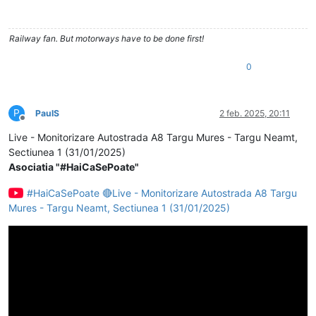
Railway fan. But motorways have to be done first!
0
P
PaulS
2 feb. 2025, 20:11
Deconectat
Live - Monitorizare Autostrada A8 Targu Mures - Targu Neamt,
Sectiunea 1 (31/01/2025)
Asociatia "#HaiCaSePoate"
#HaiCaSePoate 🔴Live - Monitorizare Autostrada A8 Targu
Mures - Targu Neamt, Sectiunea 1 (31/01/2025)