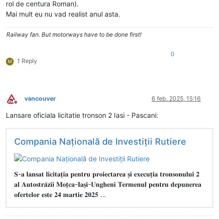
rol de centura Roman).
Mai mult eu nu vad realist anul asta.
Railway fan. But motorways have to be done first!
0
1 Reply
M
vancouver
6 feb. 2025, 15:16
Deconectat
Lansare oficiala licitatie tronson 2 Iasi - Pascani:
Compania Națională de Investiții Rutiere
𝐒-𝐚 𝐥𝐚𝐧𝐬𝐚𝐭 𝐥𝐢𝐜𝐢𝐭𝐚𝐭̦𝐢𝐚 𝐩𝐞𝐧𝐭𝐫𝐮 𝐩𝐫𝐨𝐢𝐞𝐜𝐭𝐚𝐫𝐞𝐚 𝐬̦𝐢 𝐞𝐱𝐞𝐜𝐮𝐭̦𝐢𝐚 𝐭𝐫𝐨𝐧𝐬𝐨𝐧𝐮𝐥𝐮𝐢 𝟐
𝐚𝐥 𝐀𝐮𝐭𝐨𝐬𝐭𝐫𝐚̆𝐳𝐢𝐢 𝐌𝐨𝐭̦𝐜𝐚-𝐈𝐚𝐬̦𝐢-𝐔𝐧𝐠𝐡𝐞𝐧𝐢 𝐓𝐞𝐫𝐦𝐞𝐧𝐮𝐥 𝐩𝐞𝐧𝐭𝐫𝐮 𝐝𝐞𝐩𝐮𝐧𝐞𝐫𝐞𝐚
𝐨𝐟𝐞𝐫𝐭𝐞𝐥𝐨𝐫 𝐞𝐬𝐭𝐞 𝟐𝟒 𝐦𝐚𝐫𝐭𝐢𝐞 𝟐𝟎𝟐𝟓 ...