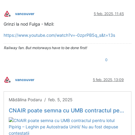
vancouver
5 feb. 2025, 11:45
Deconectat
Grinzi la nod Fulga - Mizil:
https://www.youtube.com/watch?v=-0zprPB5q_s&t=13s
Railway fan. But motorways have to be done first!
0
vancouver
5 feb. 2025, 13:09
Deconectat
Mădălina Podaru / feb. 5, 2025
CNAIR poate semna cu UMB contractul pentru lotul Pipirig – Leghin pe Autostrada Unirii/ Nu au fost depuse contestații