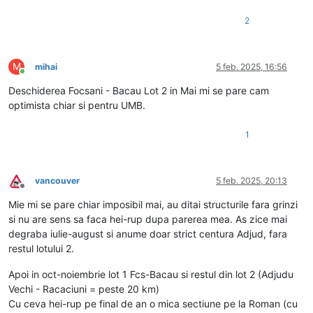
2
M
mihai
5 feb. 2025, 16:56
Conectat
Deschiderea Focsani - Bacau Lot 2 in Mai mi se pare cam
optimista chiar si pentru UMB.
1
vancouver
5 feb. 2025, 20:13
Deconectat
Mie mi se pare chiar imposibil mai, au ditai structurile fara grinzi
si nu are sens sa faca hei-rup dupa parerea mea. As zice mai
degraba iulie-august si anume doar strict centura Adjud, fara
restul lotului 2.
Apoi in oct-noiembrie lot 1 Fcs-Bacau si restul din lot 2 (Adjudu
Vechi - Racaciuni = peste 20 km)
Cu ceva hei-rup pe final de an o mica sectiune pe la Roman (cu