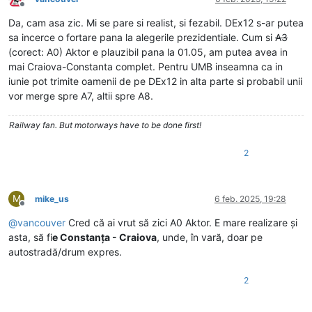
Deconectat
Da, cam asa zic. Mi se pare si realist, si fezabil. DEx12 s-ar putea
sa incerce o fortare pana la alegerile prezidentiale. Cum si
A3
(corect: A0) Aktor e plauzibil pana la 01.05, am putea avea in
mai Craiova-Constanta complet. Pentru UMB inseamna ca in
iunie pot trimite oamenii de pe DEx12 in alta parte si probabil unii
vor merge spre A7, altii spre A8.
Railway fan. But motorways have to be done first!
2
M
mike_us
6 feb. 2025, 19:28
Deconectat
@
vancouver
Cred că ai vrut să zici A0 Aktor. E mare realizare și
asta, să fi
e Constanța - Craiova
, unde, în vară, doar pe
autostradă/drum expres.
2