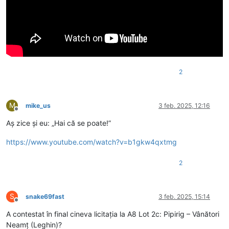
2
M
mike_us
3 feb. 2025, 12:16
Deconectat
Aș zice și eu: „Hai că se poate!”
https://www.youtube.com/watch?v=b1gkw4qxtmg
2
S
snake69fast
3 feb. 2025, 15:14
Deconectat
A contestat în final cineva licitația la A8 Lot 2c: Pipirig – Vânători
Neamț (Leghin)?