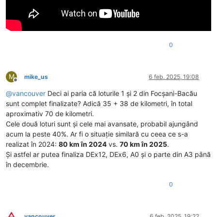
0
M
mike_us
6 feb. 2025, 19:08
Deconectat
@
vancouver
Deci ai paria că loturile 1 și 2 din Focșani-Bacău
sunt complet finalizate? Adică 35 + 38 de kilometri, în total
aproximativ 70 de kilometri.
Cele două loturi sunt și cele mai avansate, probabil ajungând
acum la peste 40%. Ar fi o situație similară cu ceea ce s-a
realizat în 2024:
80 km în 2024
vs.
70 km în 2025
.
Și astfel ar putea finaliza DEx12, DEx6, A0 și o parte din A3 până
în decembrie.
0
vancouver
6 feb. 2025, 19:22