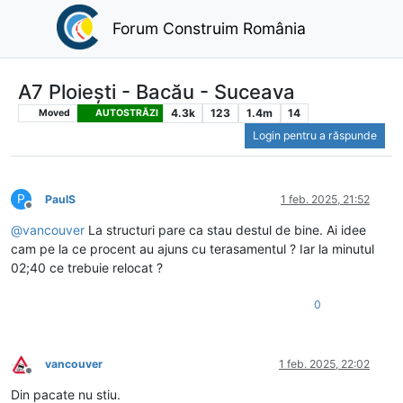
Forum Construim România
A7 Ploiești - Bacău - Suceava
4.3k
123
1.4m
14
Moved
AUTOSTRĂZI
Login pentru a răspunde
P
PaulS
1 feb. 2025, 21:52
Deconectat
@
vancouver
La structuri pare ca stau destul de bine. Ai idee
cam pe la ce procent au ajuns cu terasamentul ? Iar la minutul
02;40 ce trebuie relocat ?
0
vancouver
1 feb. 2025, 22:02
Deconectat
Din pacate nu stiu.