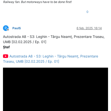
Railway fan. But motorways have to be done first!
0
P
PaulS
6 feb. 2025, 16:14
Deconectat
Autostrada A8 - S3: Leghin - Târgu Neamț, Prezentare Traseu,
UMB [02.02.2025 / Ep. 01]
Ștef
Autostrada A8 - S3: Leghin - Târgu Neamț, Prezentare
Traseu, UMB [02.02.2025 / Ep. 01]