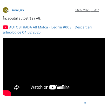
M
mike_us
5 feb. 2025, 02:17
Deconectat
Începutul autostrăzii A8.
AUTOSTRADA A8 Motca - Leghin #003 | Descarcari
arheologice 04.02.2025
3