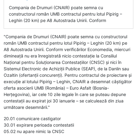
Compania de Drumuri (CNAIR) poate semna cu
constructorul român UMB contractul pentru lotul Pipirig –
Leghin (20 km) pe A8 Autostrada Unirii. Conform
"Compania de Drumuri (CNAIR) poate semna cu constructorul
român UMB contractul pentru lotul Pipirig – Leghin (20 km) pe
A8 Autostrada Unirii. Conform verificărilor Economedia, miercuri
dimineață nu era înregistrată nicio contestație la Consiliul
Național pentru Soluționarea Contestațiilor (CNSC) și nici în
Sistemul Electronic de Achiziții Publice (SEAP), de la Danlin sau
Ozaltin (ofertanții concurenți). Pentru contractul de proiectare și
execuție al lotului Pipirig – Leghin, CNAIR a desemnat câștigător
oferta asocierii UMB (România) – Euro Asfalt (Bosnia-
Herțegovina), iar cele 10 zile legale în care se puteau depune
contestații au expirat joi 30 ianuarie – se calculează din ziua
următoare desemnării."
20.01 comunicare castigator
30.01 expirare perioada contestatii
05.02 nu apare nimic la CNSC