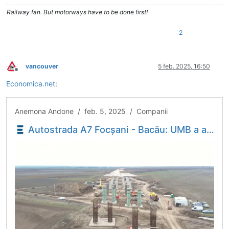
Railway fan. But motorways have to be done first!
2
vancouver
5 feb. 2025, 16:50
Deconectat
Economica.net
:
Anemona Andone / feb. 5, 2025 / Companii
Autostrada A7 Focșani - Bacău: UMB a ajuns la un stadiu de 42% pe lotul 1 (Video) - Economica.net