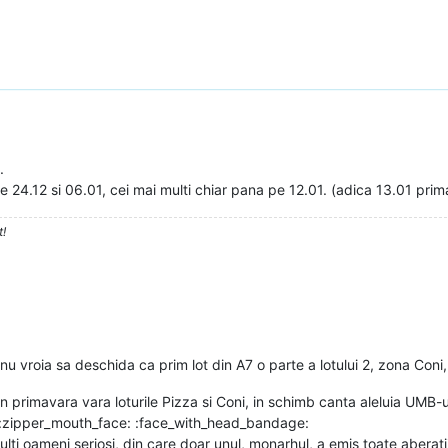
.
e 24.12 si 06.01, cei mai multi chiar pana pe 12.01. (adica 13.01 prim
t!
vroia sa deschida ca prim lot din A7 o parte a lotului 2, zona Coni, p
 primavara vara loturile Pizza si Coni, in schimb canta aleluia UMB-
e: :zipper_mouth_face: :face_with_head_bandage:
ti oameni seriosi, din care doar unul, monarhul, a emis toate aberatii