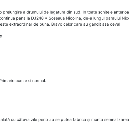
t o prelungire a drumului de legatura din sud. In toate schitele anter
ntinua pana la DJ248 = Soseaua Nicolina, de-a lungul paraului Nicol
veste extraordinar de buna. Bravo celor care au gandit asa ceva!
t!
Primarie cum e si normal.
calată cu câteva zile pentru a se putea fabrica și monta semnalizarea