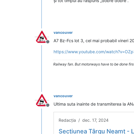
și tot timpul au răspuns „dobre dobre”.
vancouver
A7 Bz-Fcs lot 3, cel mai probabil vineri 2
Deconectat
https://www.youtube.com/watch?v=OZ
Railway fan. But motorways have to be done firs
vancouver
Ultima suta inainte de transmiterea la ANA
Deconectat
Redacția / dec. 17, 2024
Secțiunea Târgu Neamț - Lețcani din Autostrada Unirii A8, pre