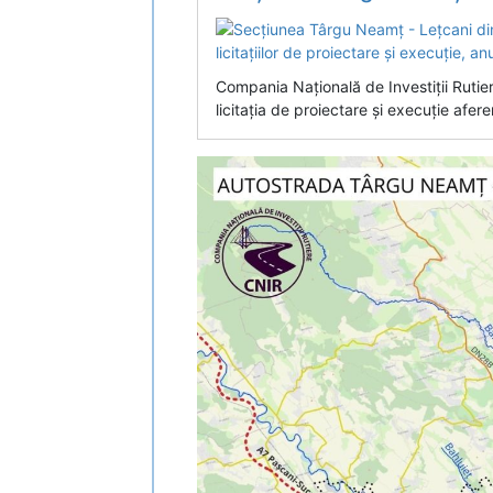
Compania Națională de Investiții Rutie
licitația de proiectare și execuție afer