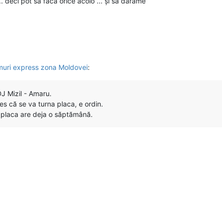
... deci pot să facă orice acolo ... și să dărâme
umuri express zona Moldovei
:
J Mizil - Amaru.
les că se va turna placa, e ordin.
, placa are deja o săptămână.