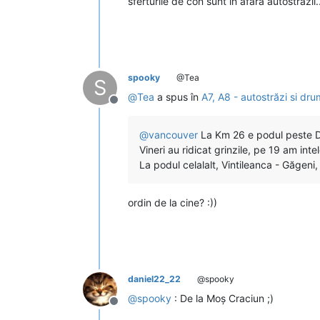
sferturile de con sunt în afara autostrăzii
spooky
@Tea
S
@
Tea
a spus în
A7, A8 - autostrăzi si dr
Deconectat
@
vancouver
La Km 26 e podul peste D
Vineri au ridicat grinzile, pe 19 am inte
La podul celalalt, Vintileanca - Găgeni
ordin de la cine? :))
daniel22_22
@spooky
@
spooky
: De la Moş Craciun ;)
Deconectat