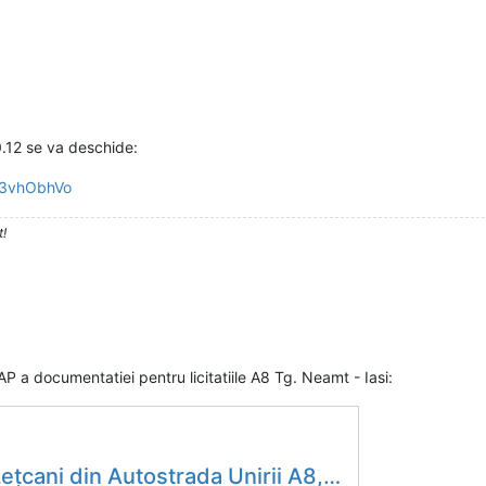
0.12 se va deschide:
p3vhObhVo
t!
P a documentatiei pentru licitatiile A8 Tg. Neamt - Iasi:
gătită pentru lansarea licitațiilor de proiectare și execuție, anunță CNIR