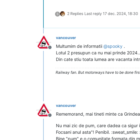
2 Replies
Last reply
17 dec. 2024, 18:30
S
vancouver
Multumim de informatii
@
spooky
.
Deconectat
Lotul 2 presupun ca nu mai prinde 2024..
Din cate stiu toata lumea are vacanta intr
Railway fan. But motorways have to be done firs
vancouver
Rememorand, mai tineti minte ca Grindeanu 
Deconectat
Nu mai zic de pum, care dadea ca sigur in
Focsani anul asta"! Penibil. :sweat_smil
Bine "pum" e o comunitate formata din mul