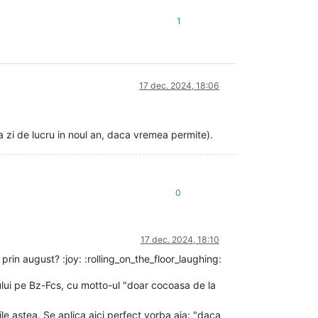
1
17 dec. 2024, 18:06
a zi de lucru in noul an, daca vremea permite).
0
17 dec. 2024, 18:10
rin august? :joy: :rolling_on_the_floor_laughing:
ului pe Bz-Fcs, cu motto-ul "doar cocoasa de la
le astea. Se aplica aici perfect vorba aia: "daca