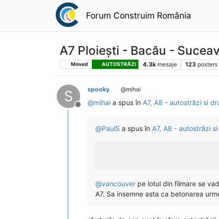
Forum Construim România
A7 Ploiești - Bacău - Sucea
4.3k
mesaje
123
posters
Moved
AUTOSTRĂZI
spooky
@mihai
S
@
mihai
a spus în
A7, A8 - autostrăzi si 
Deconectat
@
PaulS
a spus în
A7, A8 - autostrăzi 
@
vancouver
pe lotul din filmare se va
A7. Sa insemne asta ca betonarea urme