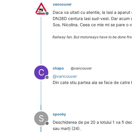
vancouver
Daca va uitati cu atentie, la Iasi a aparu
Deconectat
DN28D centura Iasi sud-vest. Dar acum co
Sos. Nicolina. Ceea ce mie mi se pare o 
Railway fan. But motorways have to be done firs
chapo
@vancouver
C
@
vancouver
Deconectat
Din cate stiu partea aia se face de catre 
spooky
S
Deschiderea de pe 20 a lotului 1 va fi de
Deconectat
sau marți (24).