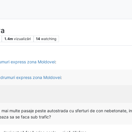
va
1.4m
vizualizări
14
watching
drumuri express zona Moldovei
:
si drumuri express zona Moldovei
:
d mai multe pasaje peste autostrada cu sferturi de con nebetonate, i
aza sa se faca sub trafic?