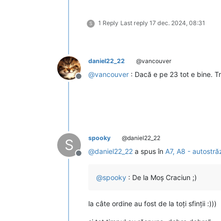
1 Reply
Last reply
17 dec. 2024, 08:31
S
daniel22_22
@vancouver
@
vancouver
: Dacă e pe 23 tot e bine. Tr
Deconectat
spooky
@daniel22_22
S
@
daniel22_22
a spus în
A7, A8 - autostră
Deconectat
@
spooky
: De la Moş Craciun ;)
la câte ordine au fost de la toți sfinții :)))